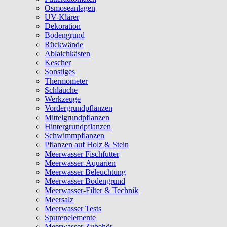
Osmoseanlagen
UV-Klärer
Dekoration
Bodengrund
Rückwände
Ablaichkästen
Kescher
Sonstiges
Thermometer
Schläuche
Werkzeuge
Vordergrundpflanzen
Mittelgrundpflanzen
Hintergrundpflanzen
Schwimmpflanzen
Pflanzen auf Holz & Stein
Meerwasser Fischfutter
Meerwasser-Aquarien
Meerwasser Beleuchtung
Meerwasser Bodengrund
Meerwasser-Filter & Technik
Meersalz
Meerwasser Tests
Spurenelemente
Meerwasser Zubehör