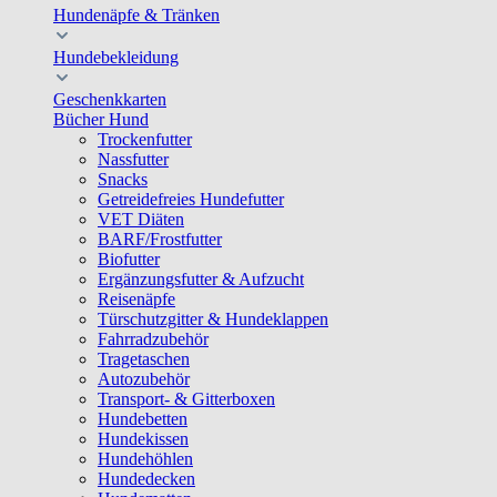
Hundenäpfe & Tränken
Hundebekleidung
Geschenkkarten
Bücher Hund
Trockenfutter
Nassfutter
Snacks
Getreidefreies Hundefutter
VET Diäten
BARF/Frostfutter
Biofutter
Ergänzungsfutter & Aufzucht
Reisenäpfe
Türschutzgitter & Hundeklappen
Fahrradzubehör
Tragetaschen
Autozubehör
Transport- & Gitterboxen
Hundebetten
Hundekissen
Hundehöhlen
Hundedecken