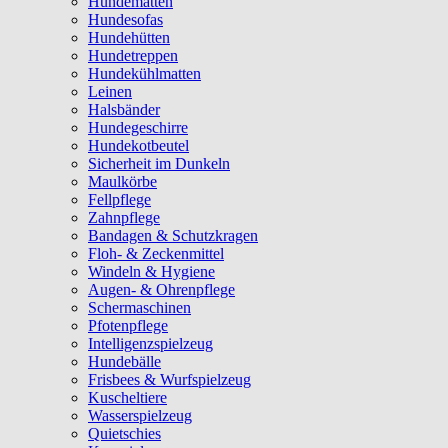
Hundematten
Hundesofas
Hundehütten
Hundetreppen
Hundekühlmatten
Leinen
Halsbänder
Hundegeschirre
Hundekotbeutel
Sicherheit im Dunkeln
Maulkörbe
Fellpflege
Zahnpflege
Bandagen & Schutzkragen
Floh- & Zeckenmittel
Windeln & Hygiene
Augen- & Ohrenpflege
Schermaschinen
Pfotenpflege
Intelligenzspielzeug
Hundebälle
Frisbees & Wurfspielzeug
Kuscheltiere
Wasserspielzeug
Quietschies