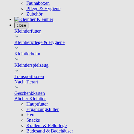
Faunaboxen
Pflege & Hygiene
Zubehör
Kleintier
close
Kleintierfutter
Kleintierpflege & Hygiene
Kleintierheim
Kleintierspielzeug
Transportboxen
Nach Tierart
Geschenkkarten
Bücher Kleintier
Hauptfutter
Ergänzungsfutter
Heu
Snacks
Krallen- & Fellpflege
Badesand & Badehäuser