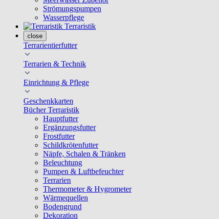
Strömungspumpen
Wasserpflege
Terraristik
close
Terrarientierfutter
Terrarien & Technik
Einrichtung & Pflege
Geschenkkarten
Bücher Terraristik
Hauptfutter
Ergänzungsfutter
Frostfutter
Schildkrötenfutter
Näpfe, Schalen & Tränken
Beleuchtung
Pumpen & Luftbefeuchter
Terrarien
Thermometer & Hygrometer
Wärmequellen
Bodengrund
Dekoration