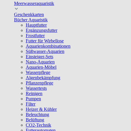
Meerwasseraquaristik
Geschenkkarten
Bücher Aquaristik
Hauptfutter
Ergänzungsfutter
Frostfutter
Futter für Wirbellose
Aquarienkombinationen
Süßwasser-Aquarien
Einsteiger-Sets
Nano-Aquarien
Aquarien-Möbel
Wasserpflege
Algenbekämpfung
Pflanzenpflege
Wassertests
Reinigen
Pumpen
Filter
Heizer & Kühler
Beleuchtung
Belüftung
CO2-Technik
Futterautomaten