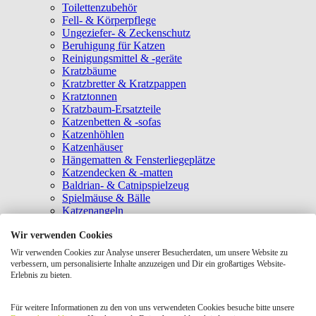
Toilettenzubehör
Fell- & Körperpflege
Ungeziefer- & Zeckenschutz
Beruhigung für Katzen
Reinigungsmittel & -geräte
Kratzbäume
Kratzbretter & Kratzpappen
Kratztonnen
Kratzbaum-Ersatzteile
Katzenbetten & -sofas
Katzenhöhlen
Katzenhäuser
Hängematten & Fensterliegeplätze
Katzendecken & -matten
Baldrian- & Catnipspielzeug
Spielmäuse & Bälle
Katzenangeln
Intelligenzspielzeug
Wir verwenden Cookies
Laserpointer & Elektrospielzeug
Katzentunnel
Wir verwenden Cookies zur Analyse unserer Besucherdaten, um unsere Website zu
Clicker & Target Sticks für Katzen
verbessern, um personalisierte Inhalte anzuzeigen und Dir ein großartiges Website-
Weiteres Katzenspielzeug
Erlebnis zu bieten.
Transportboxen
Halsbänder
Für weitere Informationen zu den von uns verwendeten Cookies besuche bitte unsere
Tragetaschen