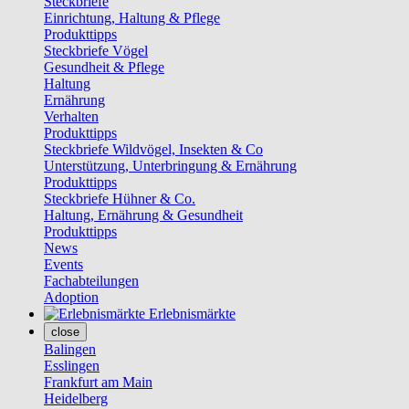
Steckbriefe
Einrichtung, Haltung & Pflege
Produkttipps
Steckbriefe Vögel
Gesundheit & Pflege
Haltung
Ernährung
Verhalten
Produkttipps
Steckbriefe Wildvögel, Insekten & Co
Unterstützung, Unterbringung & Ernährung
Produkttipps
Steckbriefe Hühner & Co.
Haltung, Ernährung & Gesundheit
Produkttipps
News
Events
Fachabteilungen
Adoption
Erlebnismärkte
close
Balingen
Esslingen
Frankfurt am Main
Heidelberg