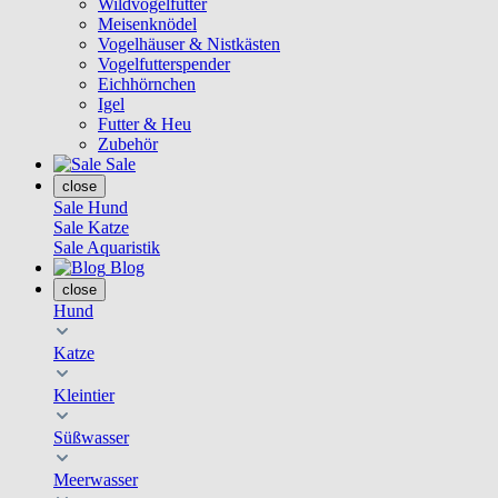
Wildvogelfutter
Meisenknödel
Vogelhäuser & Nistkästen
Vogelfutterspender
Eichhörnchen
Igel
Futter & Heu
Zubehör
Sale
close
Sale Hund
Sale Katze
Sale Aquaristik
Blog
close
Hund
Katze
Kleintier
Süßwasser
Meerwasser