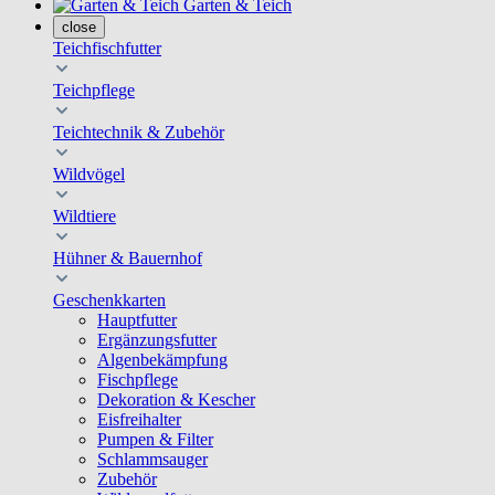
Garten & Teich
close
Teichfischfutter
Teichpflege
Teichtechnik & Zubehör
Wildvögel
Wildtiere
Hühner & Bauernhof
Geschenkkarten
Hauptfutter
Ergänzungsfutter
Algenbekämpfung
Fischpflege
Dekoration & Kescher
Eisfreihalter
Pumpen & Filter
Schlammsauger
Zubehör