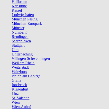
Heilbronn
Karlsruhe
Kassel
Ludwigshafen
München Pasing
München-Europark
Münster
Nürnberg
Reutlingen
Saarbrücken
Stuttgart
Ulm
Unterhaching
Villingen-Schwenningen
Weil am Rhein
Weiterstadt
Würzburg
Brunn am Gebirge
Gralla
Innsbruck
Klagenfurt
Linz
St. Valentin
Wien
Wien-Auhof