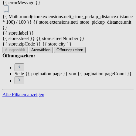
{{ errorMessage }}
{{ Math.round(store.extensions.neti_store_pickup_distance.distance
* 100) / 100 }} {{ store.extensions.neti_store_pickup_distance.unit
}}
{{ store.label }}
{{ store.street }} {{ store.streetNumber }}
{{ store.zipCode }} {{ store.city }}
Ausgewählt
Auswählen
Öffnungszeiten
Öffnungszeiten:
Seite {{ pagination.page }} von {{ pagination.pageCount }}
Alle Filialen anzeigen