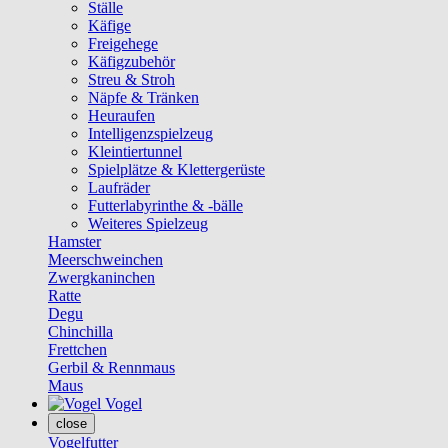
Ställe
Käfige
Freigehege
Käfigzubehör
Streu & Stroh
Näpfe & Tränken
Heuraufen
Intelligenzspielzeug
Kleintiertunnel
Spielplätze & Klettergerüste
Laufräder
Futterlabyrinthe & -bälle
Weiteres Spielzeug
Hamster
Meerschweinchen
Zwergkaninchen
Ratte
Degu
Chinchilla
Frettchen
Gerbil & Rennmaus
Maus
Vogel
close
Vogelfutter