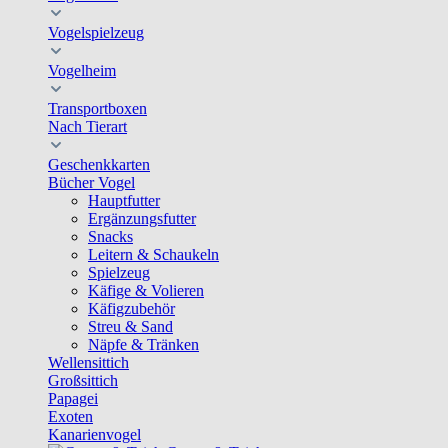
Vogelspielzeug
Vogelheim
Transportboxen
Nach Tierart
Geschenkkarten
Bücher Vogel
Hauptfutter
Ergänzungsfutter
Snacks
Leitern & Schaukeln
Spielzeug
Käfige & Volieren
Käfigzubehör
Streu & Sand
Näpfe & Tränken
Wellensittich
Großsittich
Papagei
Exoten
Kanarienvogel