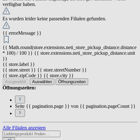
verfügbar haben.
Es wurden leider keine passenden Filialen gefunden.
{{ errorMessage }}
{{ Math.round(store.extensions.neti_store_pickup_distance.distance
* 100) / 100 }} {{ store.extensions.neti_store_pickup_distance.unit
}}
{{ store.label }}
{{ store.street }} {{ store.streetNumber }}
{{ store.zipCode }} {{ store.city }}
Ausgewählt
Auswählen
Öffnungszeiten
Öffnungszeiten:
Seite {{ pagination.page }} von {{ pagination.pageCount }}
Alle Filialen anzeigen