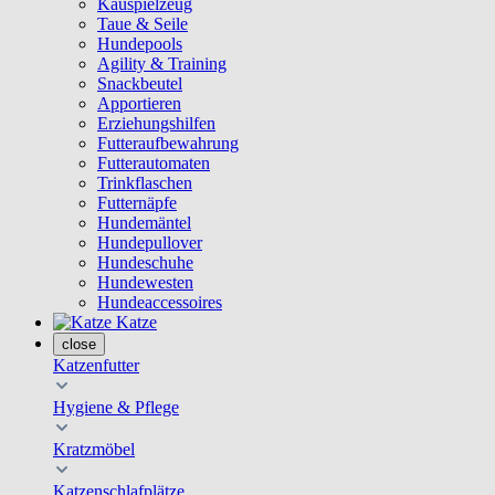
Kauspielzeug
Taue & Seile
Hundepools
Agility & Training
Snackbeutel
Apportieren
Erziehungshilfen
Futteraufbewahrung
Futterautomaten
Trinkflaschen
Futternäpfe
Hundemäntel
Hundepullover
Hundeschuhe
Hundewesten
Hundeaccessoires
Katze
close
Katzenfutter
Hygiene & Pflege
Kratzmöbel
Katzenschlafplätze