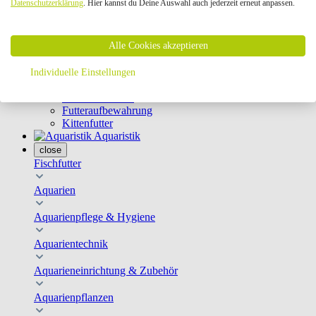
Datenschutzerklärung
. Hier kannst du Deine Auswahl auch jederzeit erneut anpassen.
Geschirre & Leinen
Katzenklappen
Schutznetze
Alle Cookies akzeptieren
Kippfensterschutz
Katzenkameras
Futternäpfe
Individuelle Einstellungen
Trinkbrunnen
Futterautomaten
Futteraufbewahrung
Kittenfutter
Aquaristik
close
Fischfutter
Aquarien
Aquarienpflege & Hygiene
Aquarientechnik
Aquarieneinrichtung & Zubehör
Aquarienpflanzen