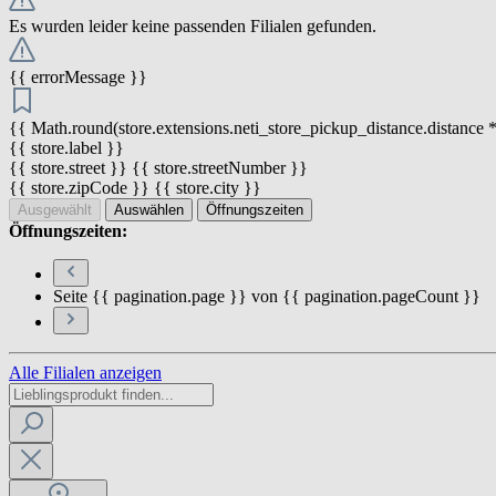
Es wurden leider keine passenden Filialen gefunden.
{{ errorMessage }}
{{ Math.round(store.extensions.neti_store_pickup_distance.distance *
{{ store.label }}
{{ store.street }} {{ store.streetNumber }}
{{ store.zipCode }} {{ store.city }}
Ausgewählt
Auswählen
Öffnungszeiten
Öffnungszeiten:
Seite {{ pagination.page }} von {{ pagination.pageCount }}
Alle Filialen anzeigen