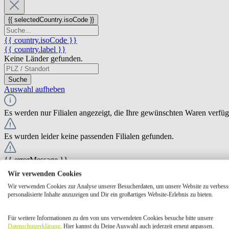
{{ selectedCountry.isoCode }}
{{ country.isoCode }}
{{ country.label }}
Keine Länder gefunden.
Suche
Auswahl aufheben
Es werden nur Filialen angezeigt, die Ihre gewünschten Waren verfü
Es wurden leider keine passenden Filialen gefunden.
{{ errorMessage }}
Wir verwenden Cookies
{{ Math.round(store.extensions.neti_store_pickup_distance.distance *
Wir verwenden Cookies zur Analyse unserer Besucherdaten, um unsere Website zu verbess
{{ store.label }}
personalisierte Inhalte anzuzeigen und Dir ein großartiges Website-Erlebnis zu bieten.
{{ store.street }} {{ store.streetNumber }}
{{ store.zipCode }} {{ store.city }}
Für weitere Informationen zu den von uns verwendeten Cookies besuche bitte unsere
Ausgewählt
Auswählen
Öffnungszeiten
Datenschutzerklärung
. Hier kannst du Deine Auswahl auch jederzeit erneut anpassen.