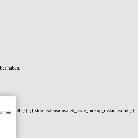
gbar haben.
 100) / 100 }} {{ store.extensions.neti_store_pickup_distance.unit }}
ern, um