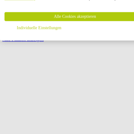
Öffnungszeiten:
Alle Cookies akzeptieren
Seite {{ pagination.page }} von {{ pagination.pageCount }}
Individuelle Einstellungen
Alle Filialen anzeigen