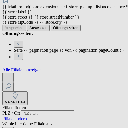
{{ Math.round(store.extensions.neti_store_pickup_distance.distance *
{{ store.label }}
{{ store.street }} {{ store.streetNumber }}
{{ store.zipCode }} {{ store.city }}
Ausgewählt
Auswählen
Öffnungszeiten
Öffnungszeiten:
Seite {{ pagination.page }} von {{ pagination.pageCount }}
Alle Filialen anzeigen
Meine Filiale
Filiale finden
PLZ / Ort
Filiale ändern
Wähle hier deine Filiale aus