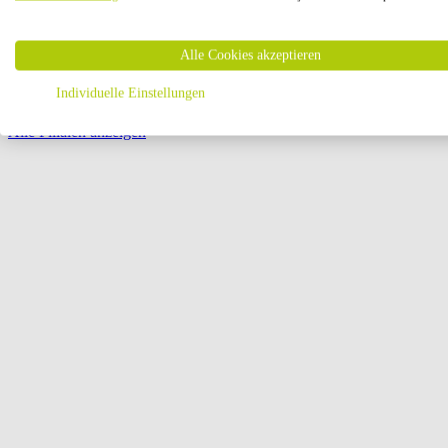
Öffnungszeiten:
Alle Cookies akzeptieren
Seite {{ pagination.page }} von {{ pagination.pageCount }}
Individuelle Einstellungen
Alle Filialen anzeigen