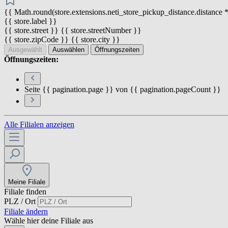
{{ Math.round(store.extensions.neti_store_pickup_distance.distance *
{{ store.label }}
{{ store.street }} {{ store.streetNumber }}
{{ store.zipCode }} {{ store.city }}
Ausgewählt
Auswählen
Öffnungszeiten
Öffnungszeiten:
Seite {{ pagination.page }} von {{ pagination.pageCount }}
Alle Filialen anzeigen
Meine Filiale
Filiale finden
PLZ / Ort
Filiale ändern
Wähle hier deine Filiale aus