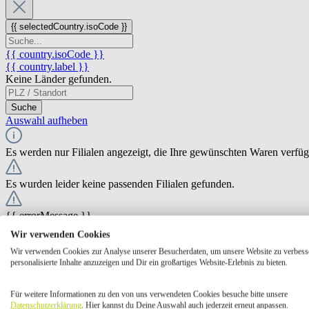
{{ selectedCountry.isoCode }}
{{ country.isoCode }}
{{ country.label }}
Keine Länder gefunden.
Suche
Auswahl aufheben
Es werden nur Filialen angezeigt, die Ihre gewünschten Waren verfü
Es wurden leider keine passenden Filialen gefunden.
{{ errorMessage }}
Wir verwenden Cookies
{{ Math.round(store.extensions.neti_store_pickup_distance.distance *
Wir verwenden Cookies zur Analyse unserer Besucherdaten, um unsere Website zu verbess
{{ store.label }}
personalisierte Inhalte anzuzeigen und Dir ein großartiges Website-Erlebnis zu bieten.
{{ store.street }} {{ store.streetNumber }}
{{ store.zipCode }} {{ store.city }}
Für weitere Informationen zu den von uns verwendeten Cookies besuche bitte unsere
Ausgewählt
Auswählen
Öffnungszeiten
Datenschutzerklärung
. Hier kannst du Deine Auswahl auch jederzeit erneut anpassen.