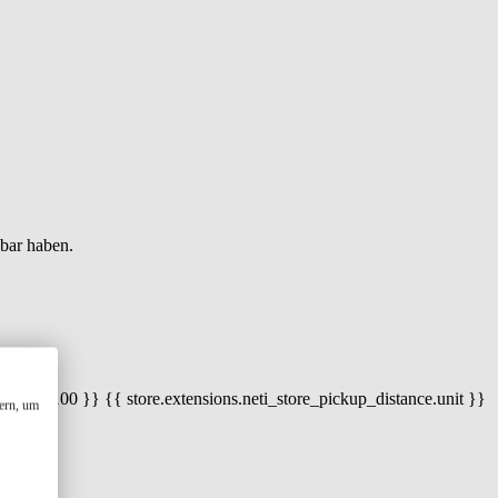
gbar haben.
 100) / 100 }} {{ store.extensions.neti_store_pickup_distance.unit }}
ern, um