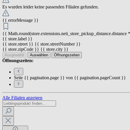
Es wurden leider keine passenden Filialen gefunden.
{{ errorMessage }}
{{ Math.round(store.extensions.neti_store_pickup_distance.distance *
{{ store.label }}
{{ store.street }} {{ store.streetNumber }}
{{ store.zipCode }} {{ store.city }}
Ausgewählt
Auswählen
Öffnungszeiten
Öffnungszeiten:
Seite {{ pagination.page }} von {{ pagination.pageCount }}
Alle Filialen anzeigen