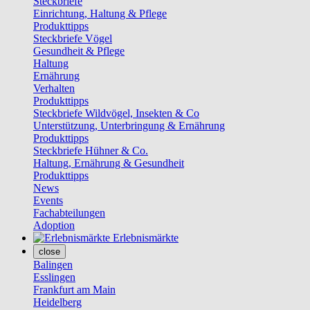
Steckbriefe
Einrichtung, Haltung & Pflege
Produkttipps
Steckbriefe Vögel
Gesundheit & Pflege
Haltung
Ernährung
Verhalten
Produkttipps
Steckbriefe Wildvögel, Insekten & Co
Unterstützung, Unterbringung & Ernährung
Produkttipps
Steckbriefe Hühner & Co.
Haltung, Ernährung & Gesundheit
Produkttipps
News
Events
Fachabteilungen
Adoption
Erlebnismärkte
close
Balingen
Esslingen
Frankfurt am Main
Heidelberg