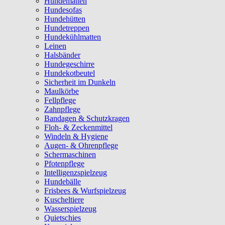
Hundematten
Hundesofas
Hundehütten
Hundetreppen
Hundekühlmatten
Leinen
Halsbänder
Hundegeschirre
Hundekotbeutel
Sicherheit im Dunkeln
Maulkörbe
Fellpflege
Zahnpflege
Bandagen & Schutzkragen
Floh- & Zeckenmittel
Windeln & Hygiene
Augen- & Ohrenpflege
Schermaschinen
Pfotenpflege
Intelligenzspielzeug
Hundebälle
Frisbees & Wurfspielzeug
Kuscheltiere
Wasserspielzeug
Quietschies