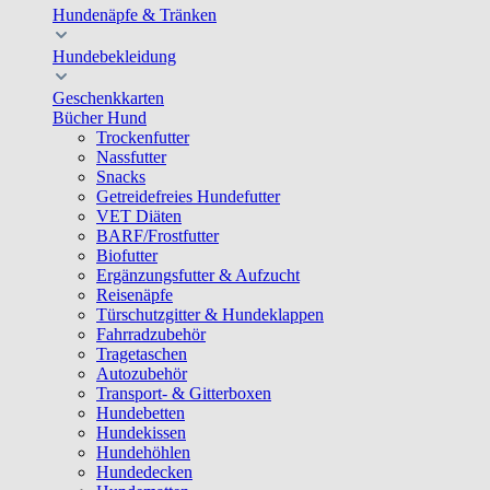
Hundenäpfe & Tränken
Hundebekleidung
Geschenkkarten
Bücher Hund
Trockenfutter
Nassfutter
Snacks
Getreidefreies Hundefutter
VET Diäten
BARF/Frostfutter
Biofutter
Ergänzungsfutter & Aufzucht
Reisenäpfe
Türschutzgitter & Hundeklappen
Fahrradzubehör
Tragetaschen
Autozubehör
Transport- & Gitterboxen
Hundebetten
Hundekissen
Hundehöhlen
Hundedecken