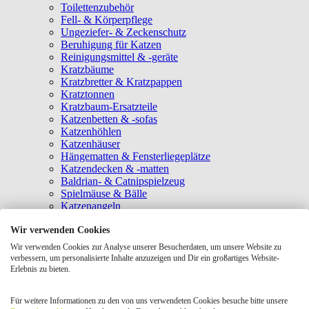
Toilettenzubehör
Fell- & Körperpflege
Ungeziefer- & Zeckenschutz
Beruhigung für Katzen
Reinigungsmittel & -geräte
Kratzbäume
Kratzbretter & Kratzpappen
Kratztonnen
Kratzbaum-Ersatzteile
Katzenbetten & -sofas
Katzenhöhlen
Katzenhäuser
Hängematten & Fensterliegeplätze
Katzendecken & -matten
Baldrian- & Catnipspielzeug
Spielmäuse & Bälle
Katzenangeln
Intelligenzspielzeug
Wir verwenden Cookies
Laserpointer & Elektrospielzeug
Katzentunnel
Wir verwenden Cookies zur Analyse unserer Besucherdaten, um unsere Website zu
Clicker & Target Sticks für Katzen
verbessern, um personalisierte Inhalte anzuzeigen und Dir ein großartiges Website-
Weiteres Katzenspielzeug
Erlebnis zu bieten.
Transportboxen
Halsbänder
Für weitere Informationen zu den von uns verwendeten Cookies besuche bitte unsere
Tragetaschen