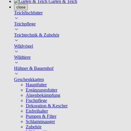
Garten & Teich
close
Teichfischfutter
Teichpflege
Teichtechnik & Zubehör
Wildvögel
Wildtiere
Hühner & Bauernhof
Geschenkkarten
Hauptfutter
Ergänzungsfutter
Algenbekämpfung
Fischpflege
Dekoration & Kescher
Eisfreihalter
Pumpen & Filter
Schlammsauger
Zubehör