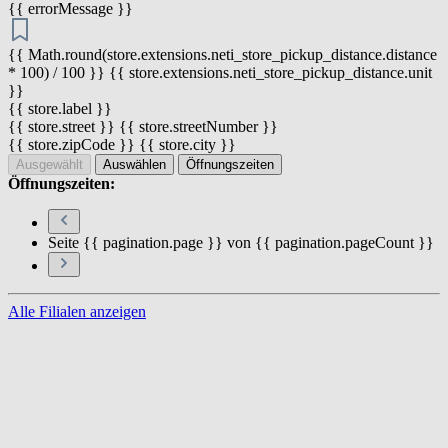
{{ errorMessage }}
{{ Math.round(store.extensions.neti_store_pickup_distance.distance
* 100) / 100 }} {{ store.extensions.neti_store_pickup_distance.unit
}}
{{ store.label }}
{{ store.street }} {{ store.streetNumber }}
{{ store.zipCode }} {{ store.city }}
Ausgewählt
Auswählen
Öffnungszeiten
Öffnungszeiten:
Seite {{ pagination.page }} von {{ pagination.pageCount }}
Alle Filialen anzeigen