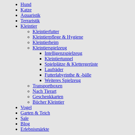
Hund
Katze
Aquaristik
Terraristik
Kleintier
Kleintierfutter
Kleintierpflege & Hygiene
Kleintierheim
Kleintierspielzeug
Intelligenzspielzeug
Kleintiertunnel
Spielplätze & Klettergerüste
Laufräder
Futterlabyrinthe & -bälle
Weiteres Spielzeug
Transportboxen
Nach Tierart
Geschenkkarten
Bücher Kleintier
Vogel
Garten & Teich
Sale
Blog
Erlebnismärkte