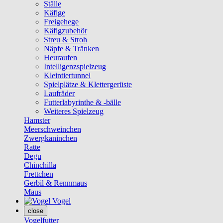
Ställe
Käfige
Freigehege
Käfigzubehör
Streu & Stroh
Näpfe & Tränken
Heuraufen
Intelligenzspielzeug
Kleintiertunnel
Spielplätze & Klettergerüste
Laufräder
Futterlabyrinthe & -bälle
Weiteres Spielzeug
Hamster
Meerschweinchen
Zwergkaninchen
Ratte
Degu
Chinchilla
Frettchen
Gerbil & Rennmaus
Maus
Vogel
close
Vogelfutter