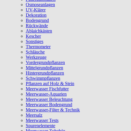
Osmoseanlagen
UV-Klärer
Dekoration
Bodengrund
Rückwände
Ablaichkästen
Kescher
Sonstiges
Thermometer
Schläuche
Werkzeuge
Vordergrundpflanzen
Mittelgrundpflanzen
Hintergrundpflanzen
Schwimmpflanzen
Pflanzen auf Holz & Stein
Meerwasser Fischfutter
Meerwasser-Aquarien
Meerwasser Beleuchtung
Meerwasser Bodengrund
Meerwasser-Filter & Technik
Meersalz
Meerwasser Tests
Spurenelemente
Meerwasser Zubehör