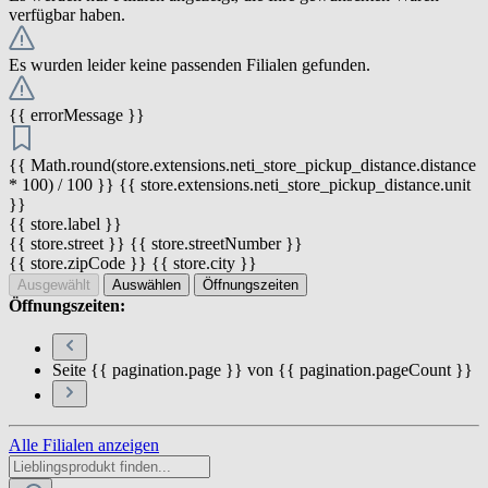
verfügbar haben.
Es wurden leider keine passenden Filialen gefunden.
{{ errorMessage }}
{{ Math.round(store.extensions.neti_store_pickup_distance.distance
* 100) / 100 }} {{ store.extensions.neti_store_pickup_distance.unit
}}
{{ store.label }}
{{ store.street }} {{ store.streetNumber }}
{{ store.zipCode }} {{ store.city }}
Ausgewählt
Auswählen
Öffnungszeiten
Öffnungszeiten:
Seite {{ pagination.page }} von {{ pagination.pageCount }}
Alle Filialen anzeigen