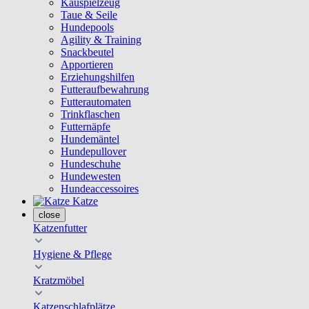
Kauspielzeug
Taue & Seile
Hundepools
Agility & Training
Snackbeutel
Apportieren
Erziehungshilfen
Futteraufbewahrung
Futterautomaten
Trinkflaschen
Futternäpfe
Hundemäntel
Hundepullover
Hundeschuhe
Hundewesten
Hundeaccessoires
Katze
close
Katzenfutter
Hygiene & Pflege
Kratzmöbel
Katzenschlafplätze