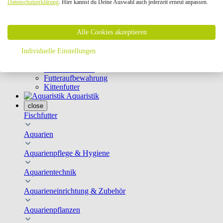
Datenschutzerklärung
. Hier kannst du Deine Auswahl auch jederzeit erneut anpassen.
Geschirre & Leinen
Katzenklappen
Schutznetze
Alle Cookies akzeptieren
Kippfensterschutz
Katzenkameras
Futternäpfe
Individuelle Einstellungen
Trinkbrunnen
Futterautomaten
Futteraufbewahrung
Kittenfutter
Aquaristik
close
Fischfutter
Aquarien
Aquarienpflege & Hygiene
Aquarientechnik
Aquarieneinrichtung & Zubehör
Aquarienpflanzen