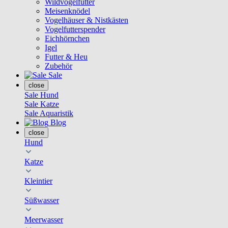
Wildvogelfutter
Meisenknödel
Vogelhäuser & Nistkästen
Vogelfutterspender
Eichhörnchen
Igel
Futter & Heu
Zubehör
Sale
close
Sale Hund
Sale Katze
Sale Aquaristik
Blog
close
Hund
Katze
Kleintier
Süßwasser
Meerwasser