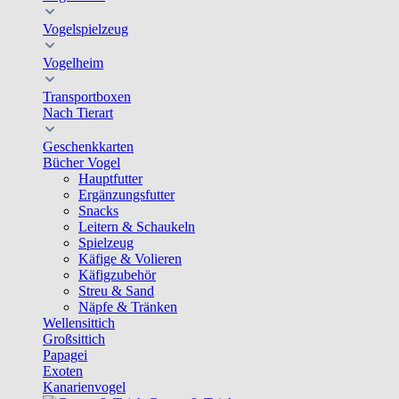
Vogelspielzeug
Vogelheim
Transportboxen
Nach Tierart
Geschenkkarten
Bücher Vogel
Hauptfutter
Ergänzungsfutter
Snacks
Leitern & Schaukeln
Spielzeug
Käfige & Volieren
Käfigzubehör
Streu & Sand
Näpfe & Tränken
Wellensittich
Großsittich
Papagei
Exoten
Kanarienvogel