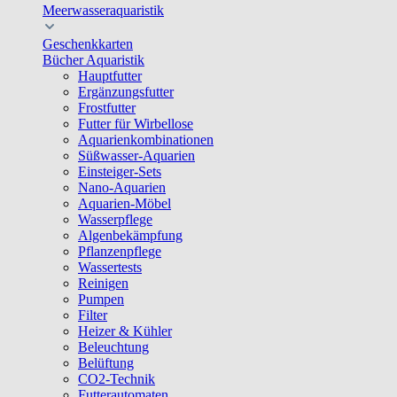
Meerwasseraquaristik
Geschenkkarten
Bücher Aquaristik
Hauptfutter
Ergänzungsfutter
Frostfutter
Futter für Wirbellose
Aquarienkombinationen
Süßwasser-Aquarien
Einsteiger-Sets
Nano-Aquarien
Aquarien-Möbel
Wasserpflege
Algenbekämpfung
Pflanzenpflege
Wassertests
Reinigen
Pumpen
Filter
Heizer & Kühler
Beleuchtung
Belüftung
CO2-Technik
Futterautomaten