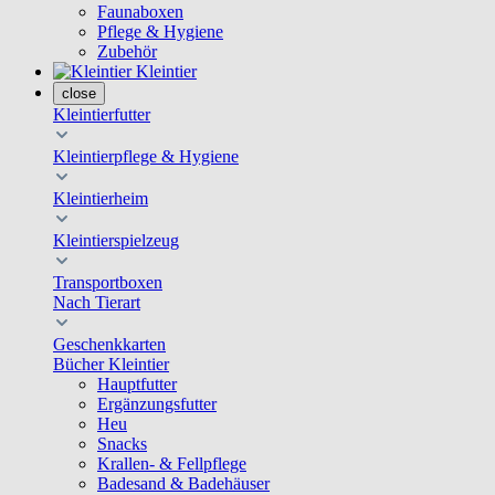
Faunaboxen
Pflege & Hygiene
Zubehör
Kleintier
close
Kleintierfutter
Kleintierpflege & Hygiene
Kleintierheim
Kleintierspielzeug
Transportboxen
Nach Tierart
Geschenkkarten
Bücher Kleintier
Hauptfutter
Ergänzungsfutter
Heu
Snacks
Krallen- & Fellpflege
Badesand & Badehäuser