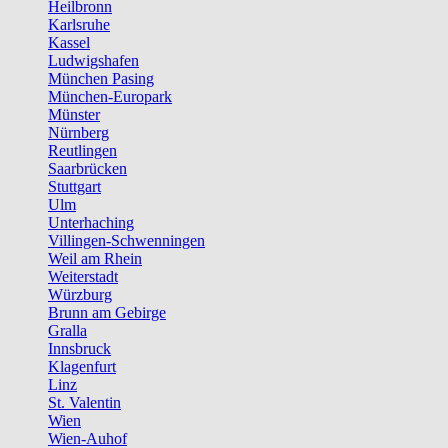
Heilbronn
Karlsruhe
Kassel
Ludwigshafen
München Pasing
München-Europark
Münster
Nürnberg
Reutlingen
Saarbrücken
Stuttgart
Ulm
Unterhaching
Villingen-Schwenningen
Weil am Rhein
Weiterstadt
Würzburg
Brunn am Gebirge
Gralla
Innsbruck
Klagenfurt
Linz
St. Valentin
Wien
Wien-Auhof