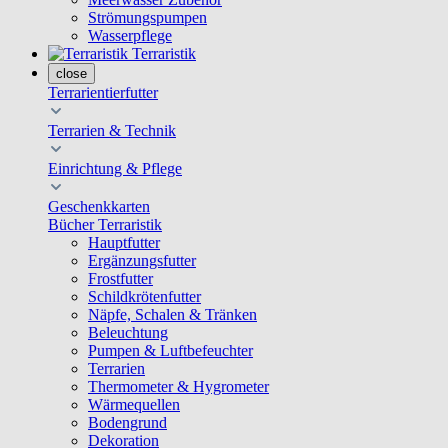
Strömungspumpen
Wasserpflege
Terraristik
close
Terrarientierfutter
Terrarien & Technik
Einrichtung & Pflege
Geschenkkarten
Bücher Terraristik
Hauptfutter
Ergänzungsfutter
Frostfutter
Schildkrötenfutter
Näpfe, Schalen & Tränken
Beleuchtung
Pumpen & Luftbefeuchter
Terrarien
Thermometer & Hygrometer
Wärmequellen
Bodengrund
Dekoration