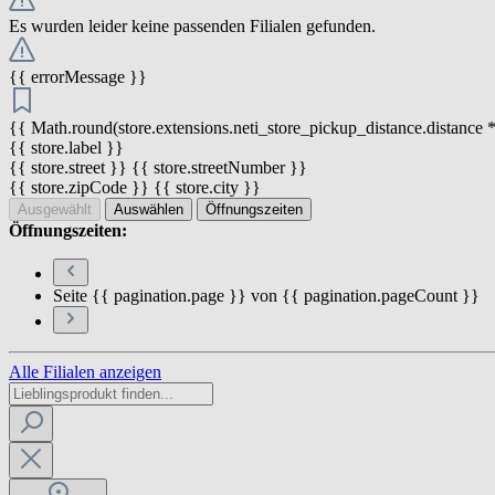
Es wurden leider keine passenden Filialen gefunden.
{{ errorMessage }}
{{ Math.round(store.extensions.neti_store_pickup_distance.distance *
{{ store.label }}
{{ store.street }} {{ store.streetNumber }}
{{ store.zipCode }} {{ store.city }}
Ausgewählt
Auswählen
Öffnungszeiten
Öffnungszeiten:
Seite {{ pagination.page }} von {{ pagination.pageCount }}
Alle Filialen anzeigen