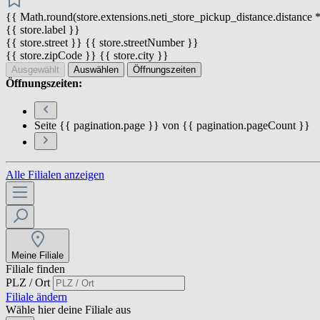
{{ Math.round(store.extensions.neti_store_pickup_distance.distance *
{{ store.label }}
{{ store.street }} {{ store.streetNumber }}
{{ store.zipCode }} {{ store.city }}
Ausgewählt
Auswählen
Öffnungszeiten
Öffnungszeiten:
Seite {{ pagination.page }} von {{ pagination.pageCount }}
Alle Filialen anzeigen
Meine Filiale
Filiale finden
PLZ / Ort
Filiale ändern
Wähle hier deine Filiale aus