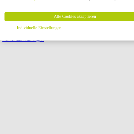
Öffnungszeiten:
Alle Cookies akzeptieren
Seite {{ pagination.page }} von {{ pagination.pageCount }}
Individuelle Einstellungen
Alle Filialen anzeigen