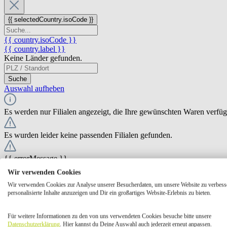
{{ selectedCountry.isoCode }}
{{ country.isoCode }}
{{ country.label }}
Keine Länder gefunden.
Suche
Auswahl aufheben
Es werden nur Filialen angezeigt, die Ihre gewünschten Waren verfü
Es wurden leider keine passenden Filialen gefunden.
{{ errorMessage }}
Wir verwenden Cookies
{{ Math.round(store.extensions.neti_store_pickup_distance.distance *
Wir verwenden Cookies zur Analyse unserer Besucherdaten, um unsere Website zu verbess
{{ store.label }}
personalisierte Inhalte anzuzeigen und Dir ein großartiges Website-Erlebnis zu bieten.
{{ store.street }} {{ store.streetNumber }}
{{ store.zipCode }} {{ store.city }}
Für weitere Informationen zu den von uns verwendeten Cookies besuche bitte unsere
Ausgewählt
Auswählen
Öffnungszeiten
Datenschutzerklärung
. Hier kannst du Deine Auswahl auch jederzeit erneut anpassen.