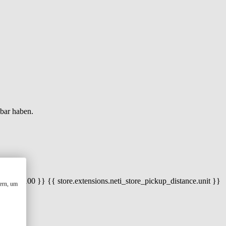
gbar haben.
 100) / 100 }} {{ store.extensions.neti_store_pickup_distance.unit }}
ern, um