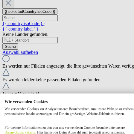
{{ selectedCountry.isoCode }}
{{ country.isoCode }}
{{ country.label }}
Keine Länder gefunden.
Suche
Auswahl aufheben
Es werden nur Filialen angezeigt, die Ihre gewünschten Waren verfü
Es wurden leider keine passenden Filialen gefunden.
{{ errorMessage }}
Wir verwenden Cookies
{{ Math.round(store.extensions.neti_store_pickup_distance.distance *
Wir verwenden Cookies zur Analyse unserer Besucherdaten, um unsere Website zu verbess
{{ store.label }}
personalisierte Inhalte anzuzeigen und Dir ein großartiges Website-Erlebnis zu bieten.
{{ store.street }} {{ store.streetNumber }}
{{ store.zipCode }} {{ store.city }}
Für weitere Informationen zu den von uns verwendeten Cookies besuche bitte unsere
Ausgewählt
Auswählen
Öffnungszeiten
Datenschutzerklärung
. Hier kannst du Deine Auswahl auch jederzeit erneut anpassen.