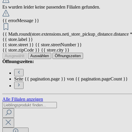
Es wurden leider keine passenden Filialen gefunden.
{{ errorMessage }}
{{ Math.round(store.extensions.neti_store_pickup_distance.distance *
{{ store.label }}
{{ store.street }} {{ store.streetNumber }}
{{ store.zipCode }} {{ store.city }}
Ausgewählt
Auswählen
Öffnungszeiten
Öffnungszeiten:
Seite {{ pagination.page }} von {{ pagination.pageCount }}
Alle Filialen anzeigen