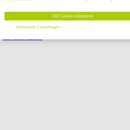
Öffnungszeiten:
Alle Cookies akzeptieren
Seite {{ pagination.page }} von {{ pagination.pageCount }}
Individuelle Einstellungen
Alle Filialen anzeigen