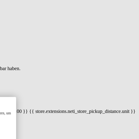
gbar haben.
 100) / 100 }} {{ store.extensions.neti_store_pickup_distance.unit }}
ern, um