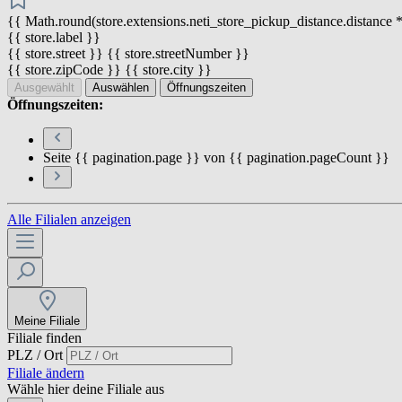
{{ Math.round(store.extensions.neti_store_pickup_distance.distance *
{{ store.label }}
{{ store.street }} {{ store.streetNumber }}
{{ store.zipCode }} {{ store.city }}
Ausgewählt
Auswählen
Öffnungszeiten
Öffnungszeiten:
Seite {{ pagination.page }} von {{ pagination.pageCount }}
Alle Filialen anzeigen
Meine Filiale
Filiale finden
PLZ / Ort
Filiale ändern
Wähle hier deine Filiale aus