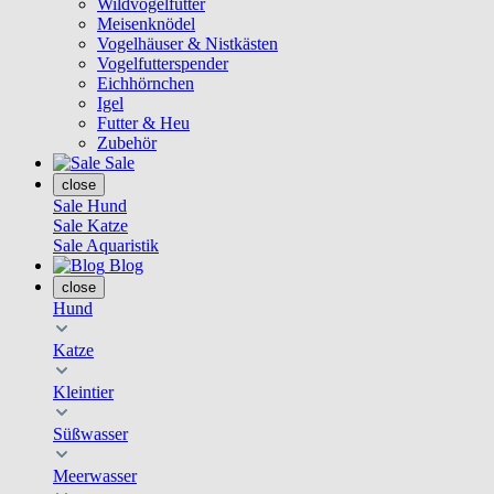
Wildvogelfutter
Meisenknödel
Vogelhäuser & Nistkästen
Vogelfutterspender
Eichhörnchen
Igel
Futter & Heu
Zubehör
Sale
close
Sale Hund
Sale Katze
Sale Aquaristik
Blog
close
Hund
Katze
Kleintier
Süßwasser
Meerwasser