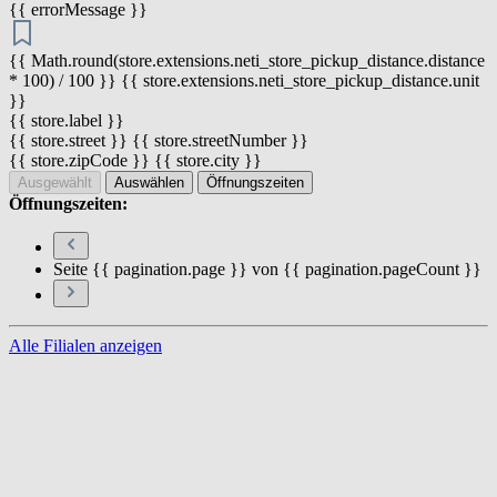
{{ errorMessage }}
{{ Math.round(store.extensions.neti_store_pickup_distance.distance
* 100) / 100 }} {{ store.extensions.neti_store_pickup_distance.unit
}}
{{ store.label }}
{{ store.street }} {{ store.streetNumber }}
{{ store.zipCode }} {{ store.city }}
Ausgewählt
Auswählen
Öffnungszeiten
Öffnungszeiten:
Seite {{ pagination.page }} von {{ pagination.pageCount }}
Alle Filialen anzeigen