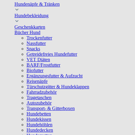
Hundenäpfe & Tränken
Hundebekleidung
Geschenkkarten
Bücher Hund
Trockenfutter
Nassfutter
Snacks
Getreidefreies Hundefutter
VET Diäten
BARF/Frostfutter
Biofutter
Ergänzungsfutter & Aufzucht
Reisenäpfe
Türschutzgitter & Hundeklappen
Fahrradzubehör
Tragetaschen
Autozubehör
Transport- & Gitterboxen
Hundebetten
Hundekissen
Hundehöhlen
Hundedecken