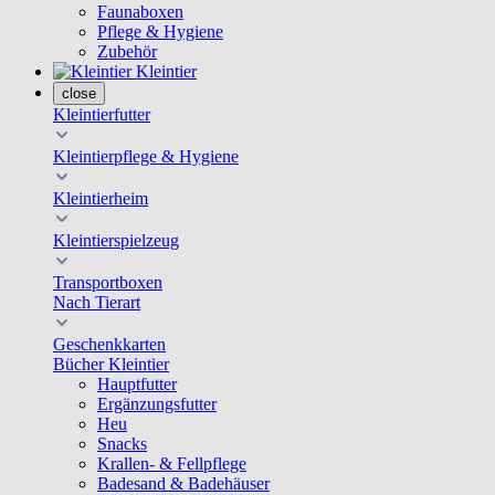
Faunaboxen
Pflege & Hygiene
Zubehör
Kleintier
close
Kleintierfutter
Kleintierpflege & Hygiene
Kleintierheim
Kleintierspielzeug
Transportboxen
Nach Tierart
Geschenkkarten
Bücher Kleintier
Hauptfutter
Ergänzungsfutter
Heu
Snacks
Krallen- & Fellpflege
Badesand & Badehäuser