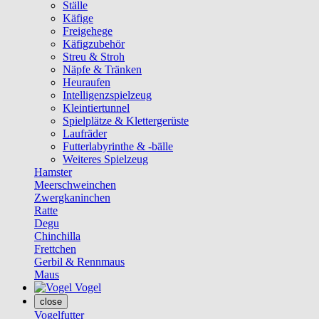
Ställe
Käfige
Freigehege
Käfigzubehör
Streu & Stroh
Näpfe & Tränken
Heuraufen
Intelligenzspielzeug
Kleintiertunnel
Spielplätze & Klettergerüste
Laufräder
Futterlabyrinthe & -bälle
Weiteres Spielzeug
Hamster
Meerschweinchen
Zwergkaninchen
Ratte
Degu
Chinchilla
Frettchen
Gerbil & Rennmaus
Maus
Vogel
close
Vogelfutter