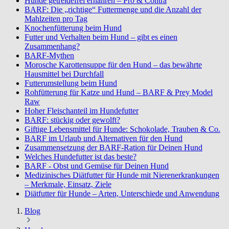
Hunde getreidefrei ernähren – Pro & Contra
BARF: Die „richtige“ Futtermenge und die Anzahl der
Mahlzeiten pro Tag
Knochenfütterung beim Hund
Futter und Verhalten beim Hund – gibt es einen
Zusammenhang?
BARF-Mythen
Morosche Karottensuppe für den Hund – das bewährte
Hausmittel bei Durchfall
Futterumstellung beim Hund
Rohfütterung für Katze und Hund – BARF & Prey Model
Raw
Hoher Fleischanteil im Hundefutter
BARF: stückig oder gewolft?
Giftige Lebensmittel für Hunde: Schokolade, Trauben & Co.
BARF im Urlaub und Alternativen für den Hund
Zusammensetzung der BARF-Ration für Deinen Hund
Welches Hundefutter ist das beste?
BARF - Obst und Gemüse für Deinen Hund
Medizinisches Diätfutter für Hunde mit Nierenerkrankungen
– Merkmale, Einsatz, Ziele
Diätfutter für Hunde – Arten, Unterschiede und Anwendung
Blog