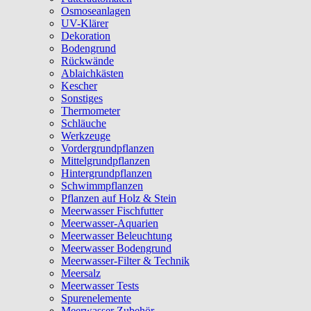
Osmoseanlagen
UV-Klärer
Dekoration
Bodengrund
Rückwände
Ablaichkästen
Kescher
Sonstiges
Thermometer
Schläuche
Werkzeuge
Vordergrundpflanzen
Mittelgrundpflanzen
Hintergrundpflanzen
Schwimmpflanzen
Pflanzen auf Holz & Stein
Meerwasser Fischfutter
Meerwasser-Aquarien
Meerwasser Beleuchtung
Meerwasser Bodengrund
Meerwasser-Filter & Technik
Meersalz
Meerwasser Tests
Spurenelemente
Meerwasser Zubehör