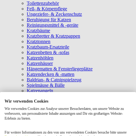
Toilettenzubehör
Fell- & Körperpflege
Ungeziefer- & Zeckenschutz
Beruhigung für Katzen
Reinigungsmittel & -geräte
Kratzbäume
Kratzbretter & Kratzpappen
Kratztonnen
Kratzbaum-Ersatzteile
Katzenbetten & -sofas
Katzenhöhlen
Katzenhäuser
Hängematten & Fensterliegeplätze
Katzendecken & -matten
Baldrian- & Catnipspielzeug
Spielmäuse & Bälle
Katzenangeln
Intelligenzspielzeug
Wir verwenden Cookies
Laserpointer & Elektrospielzeug
Katzentunnel
Wir verwenden Cookies zur Analyse unserer Besucherdaten, um unsere Website zu
Clicker & Target Sticks für Katzen
verbessern, um personalisierte Inhalte anzuzeigen und Dir ein großartiges Website-
Weiteres Katzenspielzeug
Erlebnis zu bieten.
Transportboxen
Halsbänder
Für weitere Informationen zu den von uns verwendeten Cookies besuche bitte unsere
Tragetaschen