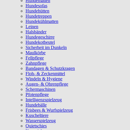
Hundematten
Hundesofas
Hundehütten
Hundetreppen
Hundekühlmatten
Leinen
Halsbänder
Hundegeschirre
Hundekotbeutel
Sicherheit im Dunkeln
Maulkörbe
Fellpflege
Zahnpflege
Bandagen & Schutzkragen
Floh- & Zeckenmittel
Windeln & Hygiene
Augen- & Ohrenpflege
Schermaschinen
Pfotenpflege
Intelligenzspielzeug
Hundebälle
Frisbees & Wurfspielzeug
Kuscheltiere
Wasserspielzeug
Quietschies