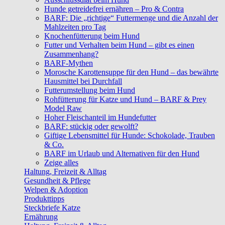
Hunde getreidefrei ernähren – Pro & Contra
BARF: Die „richtige“ Futtermenge und die Anzahl der
Mahlzeiten pro Tag
Knochenfütterung beim Hund
Futter und Verhalten beim Hund – gibt es einen
Zusammenhang?
BARF-Mythen
Morosche Karottensuppe für den Hund – das bewährte
Hausmittel bei Durchfall
Futterumstellung beim Hund
Rohfütterung für Katze und Hund – BARF & Prey
Model Raw
Hoher Fleischanteil im Hundefutter
BARF: stückig oder gewolft?
Giftige Lebensmittel für Hunde: Schokolade, Trauben
& Co.
BARF im Urlaub und Alternativen für den Hund
Zeige alles
Haltung, Freizeit & Alltag
Gesundheit & Pflege
Welpen & Adoption
Produkttipps
Steckbriefe Katze
Ernährung