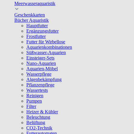
Meerwasseraquaristik
Geschenkkarten
Bücher Aquaristik
Hauptfutter
Ergänzungsfutter
Frostfutter
Futter für Wirbellose
Aquarienkombinationen
Süßwasser-Aquarien
Einsteiger-Sets
Nano-Aquarien
Aquarien-Möbel
Wasserpflege
Algenbekämpfung
Pflanzenpflege
Wassertests
Reinigen
Pumpen
Filter
Heizer & Kühler
Beleuchtung
Belüftung
CO2-Technik
Futterautomaten