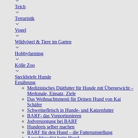
Teich
Terraristik
Vogel
Wildvögel & Tiere im Garten
Hobbyfarming
Kölle Zoo
Steckbriefe Hunde
Ernährung
Medizinisches Diätfutter für Hunde mit Übergewicht –
Merkmale, Einsatz, Ziele
Das Weihnachtsmenü für Deinen Hund von Kai
Schäfer
Schweinefleisch in Hunde- und Katzenfutter
BARF- das Vorportionieren
Jodversorgung bei BARF
Hundeeis selber machen
BARF für den Hund – die Futterumstellung
Ausschlussdiät beim Hund