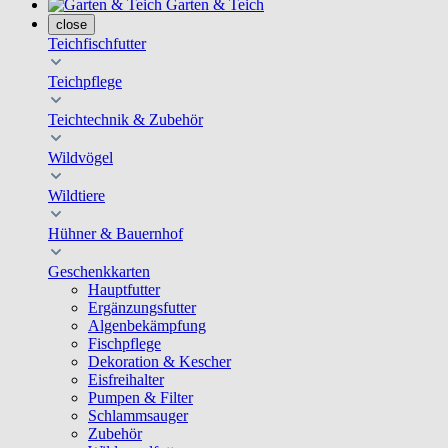
Garten & Teich
close
Teichfischfutter
Teichpflege
Teichtechnik & Zubehör
Wildvögel
Wildtiere
Hühner & Bauernhof
Geschenkkarten
Hauptfutter
Ergänzungsfutter
Algenbekämpfung
Fischpflege
Dekoration & Kescher
Eisfreihalter
Pumpen & Filter
Schlammsauger
Zubehör