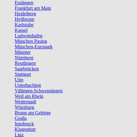
Esslingen
Frankfurt am Main
Heidelberg
Heilbronn
Karlsruhe
Kassel
Ludwigshafen
München Pasing
München-Europark
Münster
Nürnberg
Reutlingen
Saarbrücken
Stuttgart
Ulm
Unterhaching
Villingen-Schwenningen
Weil am Rhein
Weiterstadt
Würzburg
Brunn am Gebirge
Gralla
Innsbruck
Klagenfurt
Linz