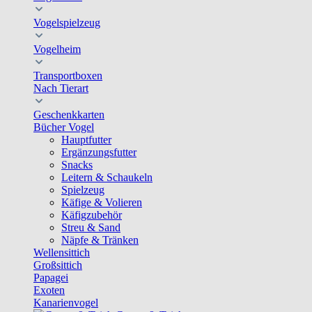
Vogelspielzeug
Vogelheim
Transportboxen
Nach Tierart
Geschenkkarten
Bücher Vogel
Hauptfutter
Ergänzungsfutter
Snacks
Leitern & Schaukeln
Spielzeug
Käfige & Volieren
Käfigzubehör
Streu & Sand
Näpfe & Tränken
Wellensittich
Großsittich
Papagei
Exoten
Kanarienvogel