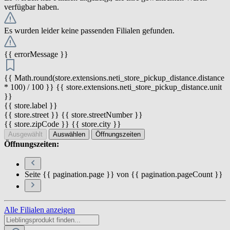
verfügbar haben.
Es wurden leider keine passenden Filialen gefunden.
{{ errorMessage }}
{{ Math.round(store.extensions.neti_store_pickup_distance.distance
* 100) / 100 }} {{ store.extensions.neti_store_pickup_distance.unit
}}
{{ store.label }}
{{ store.street }} {{ store.streetNumber }}
{{ store.zipCode }} {{ store.city }}
Ausgewählt
Auswählen
Öffnungszeiten
Öffnungszeiten:
Seite {{ pagination.page }} von {{ pagination.pageCount }}
Alle Filialen anzeigen