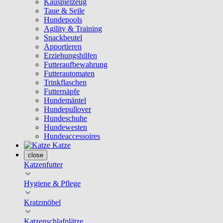
Kauspielzeug
Taue & Seile
Hundepools
Agility & Training
Snackbeutel
Apportieren
Erziehungshilfen
Futteraufbewahrung
Futterautomaten
Trinkflaschen
Futternäpfe
Hundemäntel
Hundepullover
Hundeschuhe
Hundewesten
Hundeaccessoires
Katze
close
Katzenfutter
Hygiene & Pflege
Kratzmöbel
Katzenschlafplätze