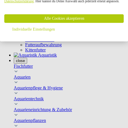
Datenschutzerklärung
. Hier kannst du Deine Auswahl auch jederzeit erneut anpassen.
Geschirre & Leinen
Katzenklappen
Schutznetze
Alle Cookies akzeptieren
Kippfensterschutz
Katzenkameras
Futternäpfe
Individuelle Einstellungen
Trinkbrunnen
Futterautomaten
Futteraufbewahrung
Kittenfutter
Aquaristik
close
Fischfutter
Aquarien
Aquarienpflege & Hygiene
Aquarientechnik
Aquarieneinrichtung & Zubehör
Aquarienpflanzen