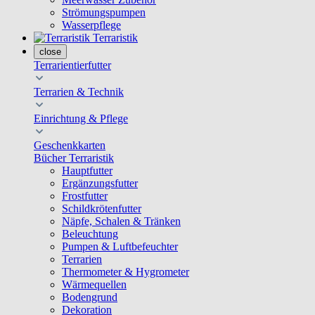
Strömungspumpen
Wasserpflege
Terraristik
close
Terrarientierfutter
Terrarien & Technik
Einrichtung & Pflege
Geschenkkarten
Bücher Terraristik
Hauptfutter
Ergänzungsfutter
Frostfutter
Schildkrötenfutter
Näpfe, Schalen & Tränken
Beleuchtung
Pumpen & Luftbefeuchter
Terrarien
Thermometer & Hygrometer
Wärmequellen
Bodengrund
Dekoration