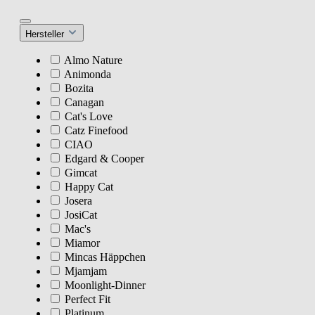
Hersteller
Almo Nature
Animonda
Bozita
Canagan
Cat's Love
Catz Finefood
CIAO
Edgard & Cooper
Gimcat
Happy Cat
Josera
JosiCat
Mac's
Miamor
Mincas Häppchen
Mjamjam
Moonlight-Dinner
Perfect Fit
Platinum