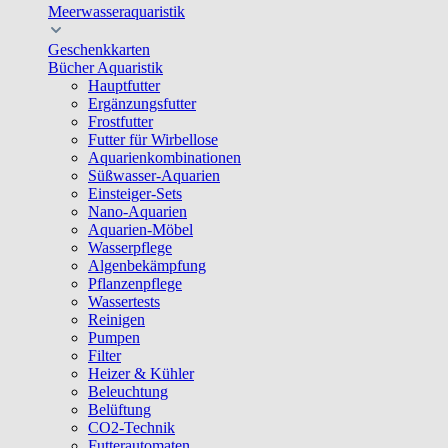
Meerwasseraquaristik
Geschenkkarten
Bücher Aquaristik
Hauptfutter
Ergänzungsfutter
Frostfutter
Futter für Wirbellose
Aquarienkombinationen
Süßwasser-Aquarien
Einsteiger-Sets
Nano-Aquarien
Aquarien-Möbel
Wasserpflege
Algenbekämpfung
Pflanzenpflege
Wassertests
Reinigen
Pumpen
Filter
Heizer & Kühler
Beleuchtung
Belüftung
CO2-Technik
Futterautomaten