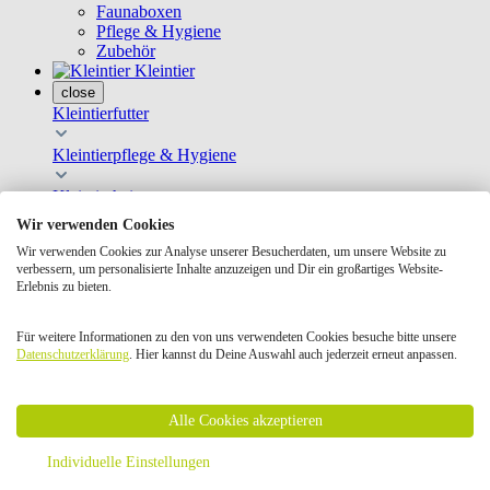
Faunaboxen
Pflege & Hygiene
Zubehör
Kleintier
close
Kleintierfutter
Kleintierpflege & Hygiene
Kleintierheim
Wir verwenden Cookies
Kleintierspielzeug
Wir verwenden Cookies zur Analyse unserer Besucherdaten, um unsere Website zu
verbessern, um personalisierte Inhalte anzuzeigen und Dir ein großartiges Website-
Transportboxen
Erlebnis zu bieten.
Nach Tierart
Für weitere Informationen zu den von uns verwendeten Cookies besuche bitte unsere
Geschenkkarten
Datenschutzerklärung
. Hier kannst du Deine Auswahl auch jederzeit erneut anpassen.
Bücher Kleintier
Hauptfutter
Ergänzungsfutter
Heu
Alle Cookies akzeptieren
Snacks
Krallen- & Fellpflege
Individuelle Einstellungen
Badesand & Badehäuser