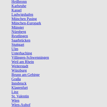
Heilbronn
Karlsruhe
Kassel
Ludwigshafen
München Pasing
München-Europark
Münster
Nürnberg
Reutlingen
Saarbrücken
Stuttgart
Ulm
Unterhaching
Villingen-Schwenningen
Weil am Rhein
Weiterstadt
Würzburg
Brunn am Gebirge
Gralla
Innsbruck
Klagenfurt
Linz
St. Valentin
Wien
Wien-Auhof