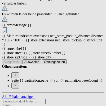
verfügbar haben.
Es wurden leider keine passenden Filialen gefunden.
{{ errorMessage }}
{{ Math.round(store.extensions.neti_store_pickup_distance.distance
* 100) / 100 }} {{ store.extensions.neti_store_pickup_distance.unit
}}
{{ store.label }}
{{ store.street }} {{ store.streetNumber }}
{{ store.zipCode }} {{ store.city }}
Ausgewählt
Auswählen
Öffnungszeiten
Öffnungszeiten:
Seite {{ pagination.page }} von {{ pagination.pageCount }}
Alle Filialen anzeigen