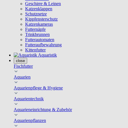
Geschirre & Leinen
Katzenklappen
Schutznetze
Kippfensterschutz
Katzenkameras
Futternäpfe
Trinkbrunnen
Futterautomaten
Futteraufbewahrung
Kittenfutter
Aquaristik
close
Fischfutter
Aquarien
Aquarienpflege & Hygiene
Aquarientechnik
Aquarieneinrichtung & Zubehör
Aquarienpflanzen