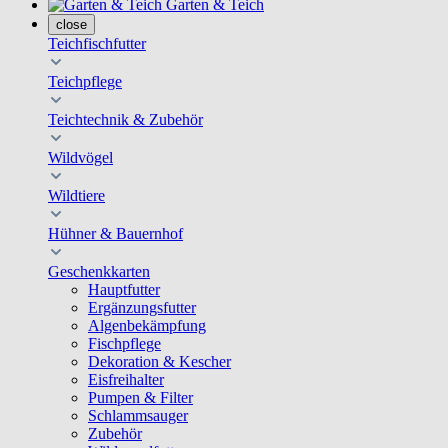
Garten & Teich
close
Teichfischfutter
Teichpflege
Teichtechnik & Zubehör
Wildvögel
Wildtiere
Hühner & Bauernhof
Geschenkkarten
Hauptfutter
Ergänzungsfutter
Algenbekämpfung
Fischpflege
Dekoration & Kescher
Eisfreihalter
Pumpen & Filter
Schlammsauger
Zubehör