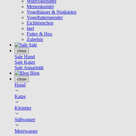
Wildvogelfutter
Meisenknödel
Vogelhäuser & Nistkästen
Vogelfutterspender
Eichhörnchen
Igel
Futter & Heu
Zubehör
Sale
close
Sale Hund
Sale Katze
Sale Aquaristik
Blog
close
Hund
Katze
Kleintier
Süßwasser
Meerwasser