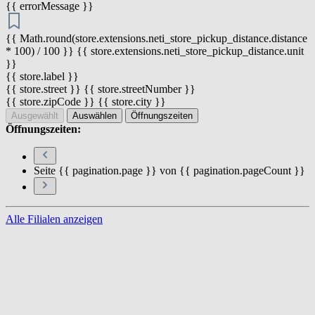
{{ errorMessage }}
{{ Math.round(store.extensions.neti_store_pickup_distance.distance
* 100) / 100 }} {{ store.extensions.neti_store_pickup_distance.unit
}}
{{ store.label }}
{{ store.street }} {{ store.streetNumber }}
{{ store.zipCode }} {{ store.city }}
Ausgewählt
Auswählen
Öffnungszeiten
Öffnungszeiten:
Seite {{ pagination.page }} von {{ pagination.pageCount }}
Alle Filialen anzeigen