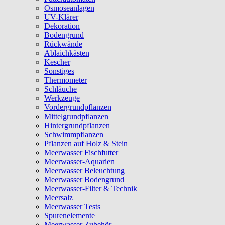
Osmoseanlagen
UV-Klärer
Dekoration
Bodengrund
Rückwände
Ablaichkästen
Kescher
Sonstiges
Thermometer
Schläuche
Werkzeuge
Vordergrundpflanzen
Mittelgrundpflanzen
Hintergrundpflanzen
Schwimmpflanzen
Pflanzen auf Holz & Stein
Meerwasser Fischfutter
Meerwasser-Aquarien
Meerwasser Beleuchtung
Meerwasser Bodengrund
Meerwasser-Filter & Technik
Meersalz
Meerwasser Tests
Spurenelemente
Meerwasser Zubehör