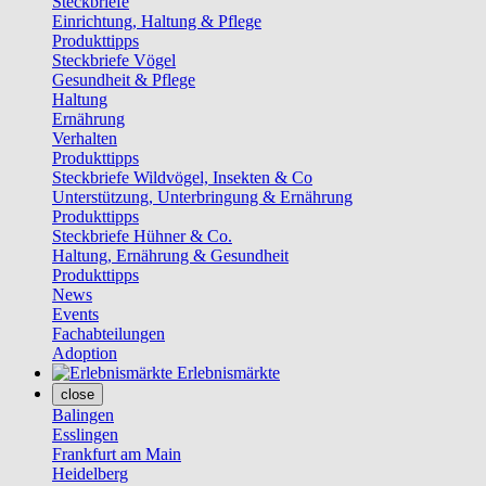
Steckbriefe
Einrichtung, Haltung & Pflege
Produkttipps
Steckbriefe Vögel
Gesundheit & Pflege
Haltung
Ernährung
Verhalten
Produkttipps
Steckbriefe Wildvögel, Insekten & Co
Unterstützung, Unterbringung & Ernährung
Produkttipps
Steckbriefe Hühner & Co.
Haltung, Ernährung & Gesundheit
Produkttipps
News
Events
Fachabteilungen
Adoption
Erlebnismärkte
close
Balingen
Esslingen
Frankfurt am Main
Heidelberg