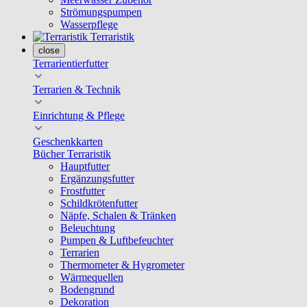
Strömungspumpen
Wasserpflege
Terraristik
close
Terrarientierfutter
Terrarien & Technik
Einrichtung & Pflege
Geschenkkarten
Bücher Terraristik
Hauptfutter
Ergänzungsfutter
Frostfutter
Schildkrötenfutter
Näpfe, Schalen & Tränken
Beleuchtung
Pumpen & Luftbefeuchter
Terrarien
Thermometer & Hygrometer
Wärmequellen
Bodengrund
Dekoration