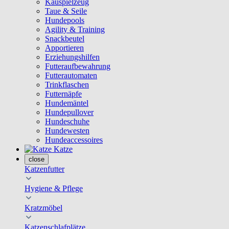
Kauspielzeug
Taue & Seile
Hundepools
Agility & Training
Snackbeutel
Apportieren
Erziehungshilfen
Futteraufbewahrung
Futterautomaten
Trinkflaschen
Futternäpfe
Hundemäntel
Hundepullover
Hundeschuhe
Hundewesten
Hundeaccessoires
Katze
close
Katzenfutter
Hygiene & Pflege
Kratzmöbel
Katzenschlafplätze