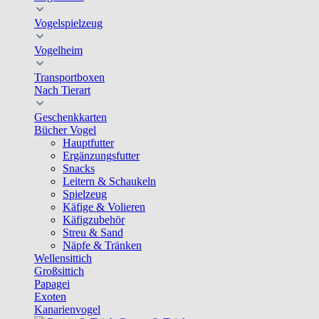
Vogelspielzeug
Vogelheim
Transportboxen
Nach Tierart
Geschenkkarten
Bücher Vogel
Hauptfutter
Ergänzungsfutter
Snacks
Leitern & Schaukeln
Spielzeug
Käfige & Volieren
Käfigzubehör
Streu & Sand
Näpfe & Tränken
Wellensittich
Großsittich
Papagei
Exoten
Kanarienvogel