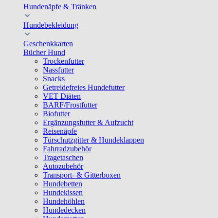
Hundenäpfe & Tränken
Hundebekleidung
Geschenkkarten
Bücher Hund
Trockenfutter
Nassfutter
Snacks
Getreidefreies Hundefutter
VET Diäten
BARF/Frostfutter
Biofutter
Ergänzungsfutter & Aufzucht
Reisenäpfe
Türschutzgitter & Hundeklappen
Fahrradzubehör
Tragetaschen
Autozubehör
Transport- & Gitterboxen
Hundebetten
Hundekissen
Hundehöhlen
Hundedecken