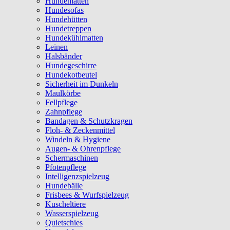
Hundematten
Hundesofas
Hundehütten
Hundetreppen
Hundekühlmatten
Leinen
Halsbänder
Hundegeschirre
Hundekotbeutel
Sicherheit im Dunkeln
Maulkörbe
Fellpflege
Zahnpflege
Bandagen & Schutzkragen
Floh- & Zeckenmittel
Windeln & Hygiene
Augen- & Ohrenpflege
Schermaschinen
Pfotenpflege
Intelligenzspielzeug
Hundebälle
Frisbees & Wurfspielzeug
Kuscheltiere
Wasserspielzeug
Quietschies