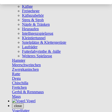
Ställe
Käfige
Freigehege
Käfigzubehör
Streu & Stroh
Näpfe & Tränken
Heuraufen
Intelligenzspielzeug
Kleintiertunnel
Spielplätze & Klettergerüste
Laufräder
Futterlabyrinthe & -bälle
Weiteres Spielzeug
Hamster
Meerschweinchen
Zwergkaninchen
Ratte
Degu
Chinchilla
Frettchen
Gerbil & Rennmaus
Maus
Vogel
close
Vogelfutter