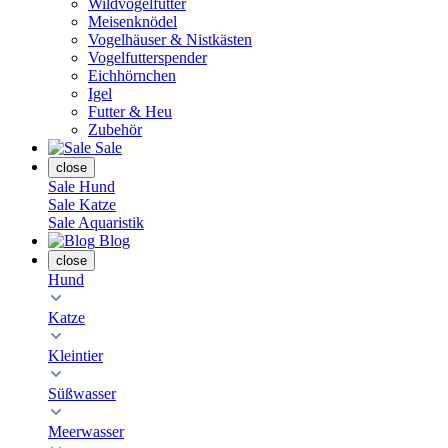
Wildvogelfutter
Meisenknödel
Vogelhäuser & Nistkästen
Vogelfutterspender
Eichhörnchen
Igel
Futter & Heu
Zubehör
Sale
close
Sale Hund
Sale Katze
Sale Aquaristik
Blog
close
Hund
Katze
Kleintier
Süßwasser
Meerwasser