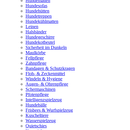
Hundematten
Hundesofas
Hundehütten
Hundetreppen
Hundekühlmatten
Leinen
Halsbänder
Hundegeschirre
Hundekotbeutel
Sicherheit im Dunkeln
Maulkörbe
Fellpflege
Zahnpflege
Bandagen & Schutzkragen
Floh- & Zeckenmittel
Windeln & Hygiene
Augen- & Ohrenpflege
Schermaschinen
Pfotenpflege
Intelligenzspielzeug
Hundebälle
Frisbees & Wurfspielzeug
Kuscheltiere
Wasserspielzeug
Quietschies