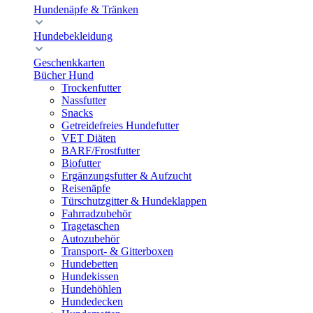
Hundenäpfe & Tränken
Hundebekleidung
Geschenkkarten
Bücher Hund
Trockenfutter
Nassfutter
Snacks
Getreidefreies Hundefutter
VET Diäten
BARF/Frostfutter
Biofutter
Ergänzungsfutter & Aufzucht
Reisenäpfe
Türschutzgitter & Hundeklappen
Fahrradzubehör
Tragetaschen
Autozubehör
Transport- & Gitterboxen
Hundebetten
Hundekissen
Hundehöhlen
Hundedecken