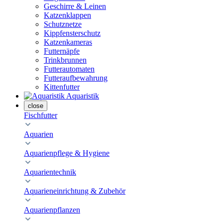
Geschirre & Leinen
Katzenklappen
Schutznetze
Kippfensterschutz
Katzenkameras
Futternäpfe
Trinkbrunnen
Futterautomaten
Futteraufbewahrung
Kittenfutter
Aquaristik
close
Fischfutter
Aquarien
Aquarienpflege & Hygiene
Aquarientechnik
Aquarieneinrichtung & Zubehör
Aquarienpflanzen