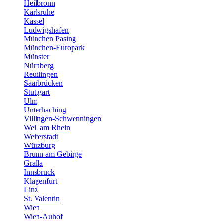
Heilbronn
Karlsruhe
Kassel
Ludwigshafen
München Pasing
München-Europark
Münster
Nürnberg
Reutlingen
Saarbrücken
Stuttgart
Ulm
Unterhaching
Villingen-Schwenningen
Weil am Rhein
Weiterstadt
Würzburg
Brunn am Gebirge
Gralla
Innsbruck
Klagenfurt
Linz
St. Valentin
Wien
Wien-Auhof