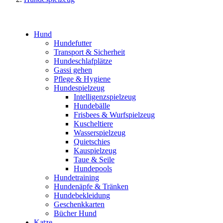
Hund
Hundefutter
Transport & Sicherheit
Hundeschlafplätze
Gassi gehen
Pflege & Hygiene
Hundespielzeug
Intelligenzspielzeug
Hundebälle
Frisbees & Wurfspielzeug
Kuscheltiere
Wasserspielzeug
Quietschies
Kauspielzeug
Taue & Seile
Hundepools
Hundetraining
Hundenäpfe & Tränken
Hundebekleidung
Geschenkkarten
Bücher Hund
Katze