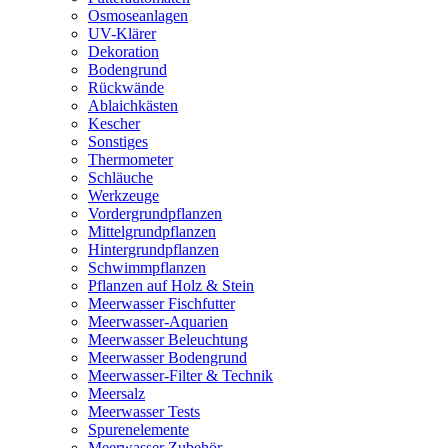
Osmoseanlagen
UV-Klärer
Dekoration
Bodengrund
Rückwände
Ablaichkästen
Kescher
Sonstiges
Thermometer
Schläuche
Werkzeuge
Vordergrundpflanzen
Mittelgrundpflanzen
Hintergrundpflanzen
Schwimmpflanzen
Pflanzen auf Holz & Stein
Meerwasser Fischfutter
Meerwasser-Aquarien
Meerwasser Beleuchtung
Meerwasser Bodengrund
Meerwasser-Filter & Technik
Meersalz
Meerwasser Tests
Spurenelemente
Meerwasser Zubehör