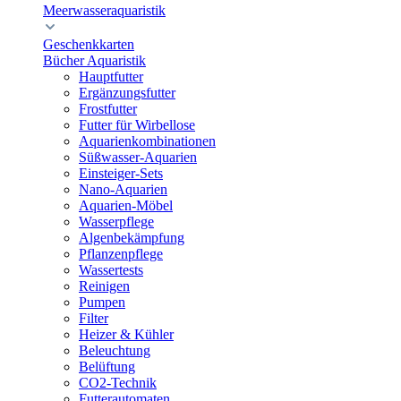
Meerwasseraquaristik
Geschenkkarten
Bücher Aquaristik
Hauptfutter
Ergänzungsfutter
Frostfutter
Futter für Wirbellose
Aquarienkombinationen
Süßwasser-Aquarien
Einsteiger-Sets
Nano-Aquarien
Aquarien-Möbel
Wasserpflege
Algenbekämpfung
Pflanzenpflege
Wassertests
Reinigen
Pumpen
Filter
Heizer & Kühler
Beleuchtung
Belüftung
CO2-Technik
Futterautomaten