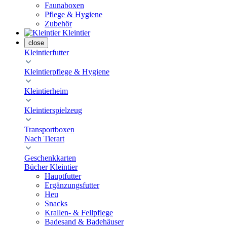
Faunaboxen
Pflege & Hygiene
Zubehör
Kleintier
close
Kleintierfutter
Kleintierpflege & Hygiene
Kleintierheim
Kleintierspielzeug
Transportboxen
Nach Tierart
Geschenkkarten
Bücher Kleintier
Hauptfutter
Ergänzungsfutter
Heu
Snacks
Krallen- & Fellpflege
Badesand & Badehäuser