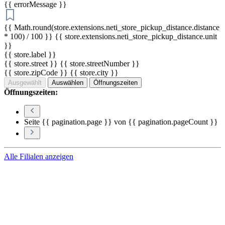
{{ errorMessage }}
{{ Math.round(store.extensions.neti_store_pickup_distance.distance
* 100) / 100 }} {{ store.extensions.neti_store_pickup_distance.unit
}}
{{ store.label }}
{{ store.street }} {{ store.streetNumber }}
{{ store.zipCode }} {{ store.city }}
Ausgewählt
Auswählen
Öffnungszeiten
Öffnungszeiten:
Seite {{ pagination.page }} von {{ pagination.pageCount }}
Alle Filialen anzeigen