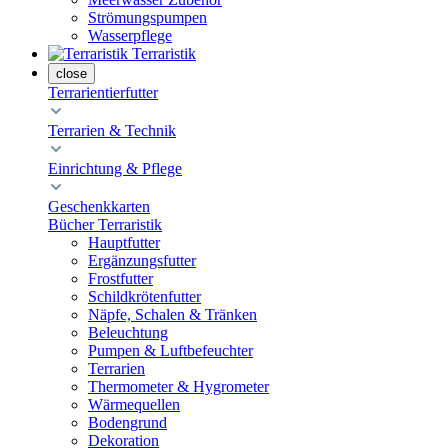
Strömungspumpen
Wasserpflege
Terraristik
close
Terrarientierfutter
Terrarien & Technik
Einrichtung & Pflege
Geschenkkarten
Bücher Terraristik
Hauptfutter
Ergänzungsfutter
Frostfutter
Schildkrötenfutter
Näpfe, Schalen & Tränken
Beleuchtung
Pumpen & Luftbefeuchter
Terrarien
Thermometer & Hygrometer
Wärmequellen
Bodengrund
Dekoration