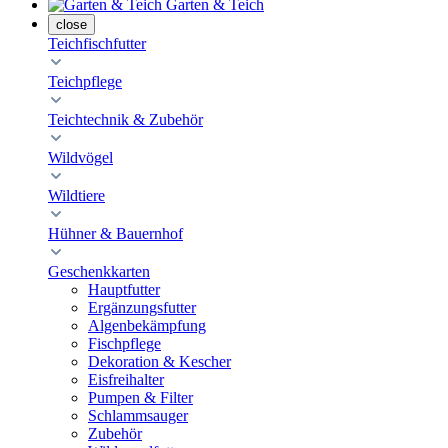
Garten & Teich
close
Teichfischfutter
Teichpflege
Teichtechnik & Zubehör
Wildvögel
Wildtiere
Hühner & Bauernhof
Geschenkkarten
Hauptfutter
Ergänzungsfutter
Algenbekämpfung
Fischpflege
Dekoration & Kescher
Eisfreihalter
Pumpen & Filter
Schlammsauger
Zubehör