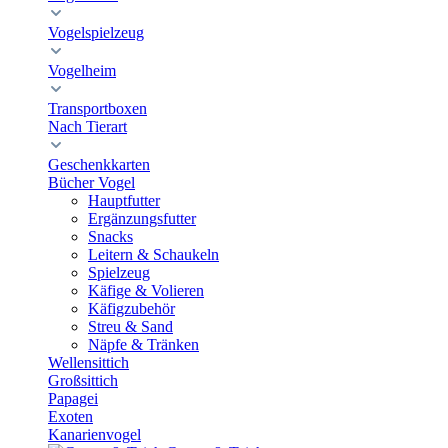
Vogelspielzeug
Vogelheim
Transportboxen
Nach Tierart
Geschenkkarten
Bücher Vogel
Hauptfutter
Ergänzungsfutter
Snacks
Leitern & Schaukeln
Spielzeug
Käfige & Volieren
Käfigzubehör
Streu & Sand
Näpfe & Tränken
Wellensittich
Großsittich
Papagei
Exoten
Kanarienvogel