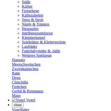
Ställe
Käfige
Freigehege
Käfigzubehör
Streu & Stroh
Näpfe & Tränken
Heuraufen
Intelligenzspielzeug
Kleintiertunnel
Spielplätze & Klettergerüste
Laufräder
Futterlabyrinthe & -bälle
Weiteres Spielzeug
Hamster
Meerschweinchen
Zwergkaninchen
Ratte
Degu
Chinchilla
Frettchen
Gerbil & Rennmaus
Maus
Vogel
close
Vogelfutter