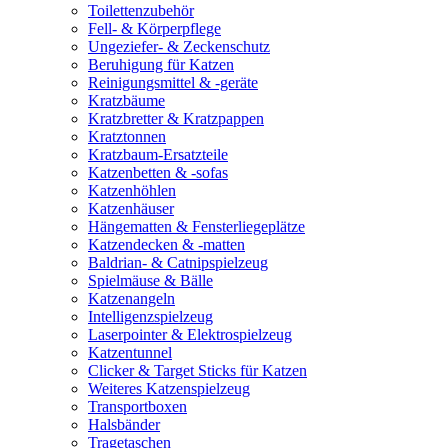
Toilettenzubehör
Fell- & Körperpflege
Ungeziefer- & Zeckenschutz
Beruhigung für Katzen
Reinigungsmittel & -geräte
Kratzbäume
Kratzbretter & Kratzpappen
Kratztonnen
Kratzbaum-Ersatzteile
Katzenbetten & -sofas
Katzenhöhlen
Katzenhäuser
Hängematten & Fensterliegeplätze
Katzendecken & -matten
Baldrian- & Catnipspielzeug
Spielmäuse & Bälle
Katzenangeln
Intelligenzspielzeug
Laserpointer & Elektrospielzeug
Katzentunnel
Clicker & Target Sticks für Katzen
Weiteres Katzenspielzeug
Transportboxen
Halsbänder
Tragetaschen