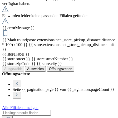
verfügbar haben.
Es wurden leider keine passenden Filialen gefunden.
{{ errorMessage }}
{{ Math.round(store.extensions.neti_store_pickup_distance.distance
* 100) / 100 }} {{ store.extensions.neti_store_pickup_distance.unit
}}
{{ store.label }}
{{ store.street }} {{ store.streetNumber }}
{{ store.zipCode }} {{ store.city }}
Ausgewählt
Auswählen
Öffnungszeiten
Öffnungszeiten:
Seite {{ pagination.page }} von {{ pagination.pageCount }}
Alle Filialen anzeigen