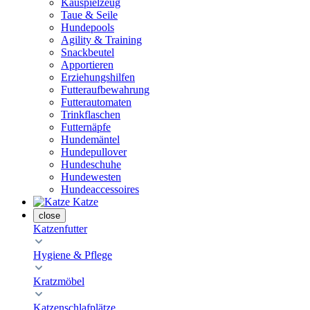
Kauspielzeug
Taue & Seile
Hundepools
Agility & Training
Snackbeutel
Apportieren
Erziehungshilfen
Futteraufbewahrung
Futterautomaten
Trinkflaschen
Futternäpfe
Hundemäntel
Hundepullover
Hundeschuhe
Hundewesten
Hundeaccessoires
Katze
close
Katzenfutter
Hygiene & Pflege
Kratzmöbel
Katzenschlafplätze