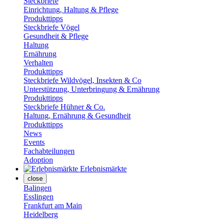
Steckbriefe
Einrichtung, Haltung & Pflege
Produkttipps
Steckbriefe Vögel
Gesundheit & Pflege
Haltung
Ernährung
Verhalten
Produkttipps
Steckbriefe Wildvögel, Insekten & Co
Unterstützung, Unterbringung & Ernährung
Produkttipps
Steckbriefe Hühner & Co.
Haltung, Ernährung & Gesundheit
Produkttipps
News
Events
Fachabteilungen
Adoption
Erlebnismärkte
close
Balingen
Esslingen
Frankfurt am Main
Heidelberg