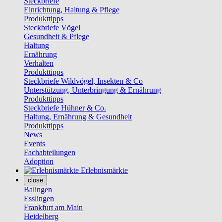
Steckbriefe
Einrichtung, Haltung & Pflege
Produkttipps
Steckbriefe Vögel
Gesundheit & Pflege
Haltung
Ernährung
Verhalten
Produkttipps
Steckbriefe Wildvögel, Insekten & Co
Unterstützung, Unterbringung & Ernährung
Produkttipps
Steckbriefe Hühner & Co.
Haltung, Ernährung & Gesundheit
Produkttipps
News
Events
Fachabteilungen
Adoption
Erlebnismärkte
close
Balingen
Esslingen
Frankfurt am Main
Heidelberg