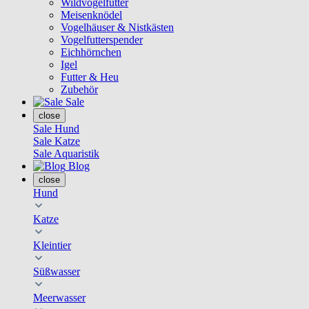
Wildvogelfutter
Meisenknödel
Vogelhäuser & Nistkästen
Vogelfutterspender
Eichhörnchen
Igel
Futter & Heu
Zubehör
Sale
close
Sale Hund
Sale Katze
Sale Aquaristik
Blog
close
Hund
Katze
Kleintier
Süßwasser
Meerwasser