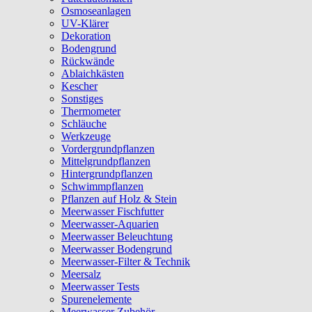
Osmoseanlagen
UV-Klärer
Dekoration
Bodengrund
Rückwände
Ablaichkästen
Kescher
Sonstiges
Thermometer
Schläuche
Werkzeuge
Vordergrundpflanzen
Mittelgrundpflanzen
Hintergrundpflanzen
Schwimmpflanzen
Pflanzen auf Holz & Stein
Meerwasser Fischfutter
Meerwasser-Aquarien
Meerwasser Beleuchtung
Meerwasser Bodengrund
Meerwasser-Filter & Technik
Meersalz
Meerwasser Tests
Spurenelemente
Meerwasser Zubehör