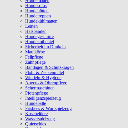
Hundematten
Hundesofas
Hundehütten
Hundetreppen
Hundekühlmatten
Leinen
Halsbänder
Hundegeschirre
Hundekotbeutel
Sicherheit im Dunkeln
Maulkörbe
Fellpflege
Zahnpflege
Bandagen & Schutzkragen
Floh- & Zeckenmittel
Windeln & Hygiene
Augen- & Ohrenpflege
Schermaschinen
Pfotenpflege
Intelligenzspielzeug
Hundebälle
Frisbees & Wurfspielzeug
Kuscheltiere
Wasserspielzeug
Quietschies