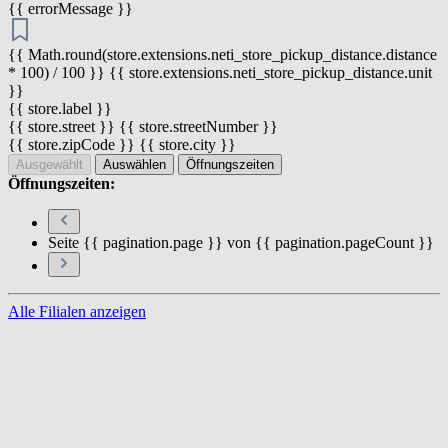
{{ errorMessage }}
{{ Math.round(store.extensions.neti_store_pickup_distance.distance
* 100) / 100 }} {{ store.extensions.neti_store_pickup_distance.unit
}}
{{ store.label }}
{{ store.street }} {{ store.streetNumber }}
{{ store.zipCode }} {{ store.city }}
Ausgewählt
Auswählen
Öffnungszeiten
Öffnungszeiten:
Seite {{ pagination.page }} von {{ pagination.pageCount }}
Alle Filialen anzeigen