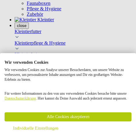
Faunaboxen
Pflege & Hygiene
Zubehör
Kleintier
close
Kleintierfutter
Kleintierpflege & Hygiene
Kleintierheim
Wir verwenden Cookies
Kleintierspielzeug
Wir verwenden Cookies zur Analyse unserer Besucherdaten, um unsere Website zu
verbessern, um personalisierte Inhalte anzuzeigen und Dir ein großartiges Website-
Transportboxen
Erlebnis zu bieten.
Nach Tierart
Für weitere Informationen zu den von uns verwendeten Cookies besuche bitte unsere
Geschenkkarten
Datenschutzerklärung
. Hier kannst du Deine Auswahl auch jederzeit erneut anpassen.
Bücher Kleintier
Hauptfutter
Ergänzungsfutter
Heu
Alle Cookies akzeptieren
Snacks
Krallen- & Fellpflege
Individuelle Einstellungen
Badesand & Badehäuser