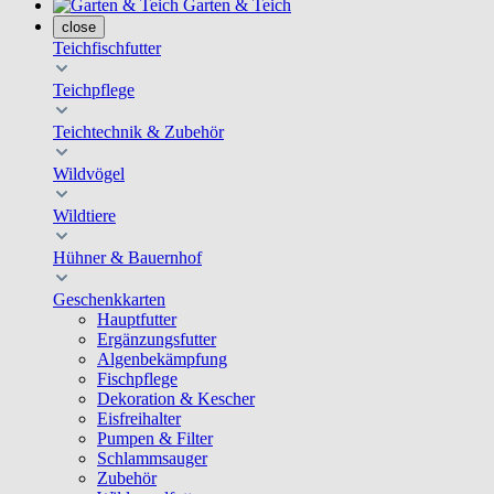
Garten & Teich
close
Teichfischfutter
Teichpflege
Teichtechnik & Zubehör
Wildvögel
Wildtiere
Hühner & Bauernhof
Geschenkkarten
Hauptfutter
Ergänzungsfutter
Algenbekämpfung
Fischpflege
Dekoration & Kescher
Eisfreihalter
Pumpen & Filter
Schlammsauger
Zubehör