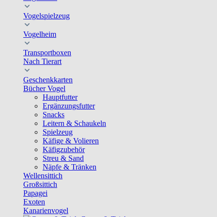
Vogelspielzeug
Vogelheim
Transportboxen
Nach Tierart
Geschenkkarten
Bücher Vogel
Hauptfutter
Ergänzungsfutter
Snacks
Leitern & Schaukeln
Spielzeug
Käfige & Volieren
Käfigzubehör
Streu & Sand
Näpfe & Tränken
Wellensittich
Großsittich
Papagei
Exoten
Kanarienvogel