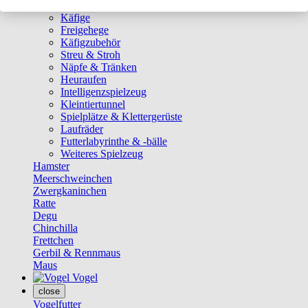
Ställe
Käfige
Freigehege
Käfigzubehör
Streu & Stroh
Näpfe & Tränken
Heuraufen
Intelligenzspielzeug
Kleintiertunnel
Spielplätze & Klettergerüste
Laufräder
Futterlabyrinthe & -bälle
Weiteres Spielzeug
Hamster
Meerschweinchen
Zwergkaninchen
Ratte
Degu
Chinchilla
Frettchen
Gerbil & Rennmaus
Maus
Vogel
close
Vogelfutter