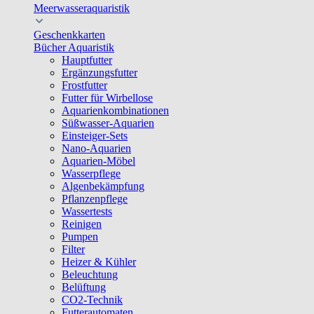
Meerwasseraquaristik
Geschenkkarten
Bücher Aquaristik
Hauptfutter
Ergänzungsfutter
Frostfutter
Futter für Wirbellose
Aquarienkombinationen
Süßwasser-Aquarien
Einsteiger-Sets
Nano-Aquarien
Aquarien-Möbel
Wasserpflege
Algenbekämpfung
Pflanzenpflege
Wassertests
Reinigen
Pumpen
Filter
Heizer & Kühler
Beleuchtung
Belüftung
CO2-Technik
Futterautomaten