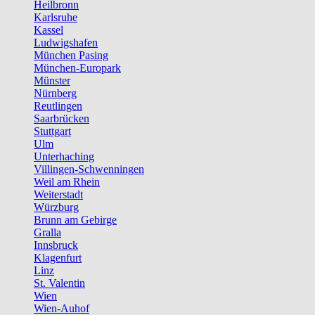
Heilbronn
Karlsruhe
Kassel
Ludwigshafen
München Pasing
München-Europark
Münster
Nürnberg
Reutlingen
Saarbrücken
Stuttgart
Ulm
Unterhaching
Villingen-Schwenningen
Weil am Rhein
Weiterstadt
Würzburg
Brunn am Gebirge
Gralla
Innsbruck
Klagenfurt
Linz
St. Valentin
Wien
Wien-Auhof