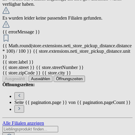
verfügbar haben.
Es wurden leider keine passenden Filialen gefunden.
{{ errorMessage }}
{{ Math.round(store.extensions.neti_store_pickup_distance.distance
* 100) / 100 }} {{ store.extensions.neti_store_pickup_distance.unit
}}
{{ store.label }}
{{ store.street }} {{ store.streetNumber }}
{{ store.zipCode }} {{ store.city }}
Ausgewählt
Auswählen
Öffnungszeiten
Öffnungszeiten:
Seite {{ pagination.page }} von {{ pagination.pageCount }}
Alle Filialen anzeigen