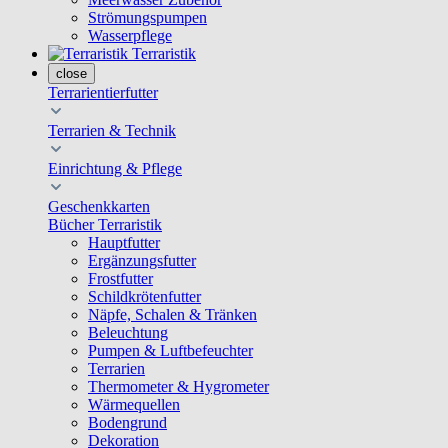
Strömungspumpen
Wasserpflege
Terraristik
close
Terrarientierfutter
Terrarien & Technik
Einrichtung & Pflege
Geschenkkarten
Bücher Terraristik
Hauptfutter
Ergänzungsfutter
Frostfutter
Schildkrötenfutter
Näpfe, Schalen & Tränken
Beleuchtung
Pumpen & Luftbefeuchter
Terrarien
Thermometer & Hygrometer
Wärmequellen
Bodengrund
Dekoration