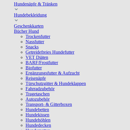
Hundenäpfe & Tränken
Hundebekleidung
Geschenkkarten
Bücher Hund
Trockenfutter
Nassfutter
Snacks
Getreidefreies Hundefutter
VET Diäten
BARF/Frostfutter
Biofutter
Ergänzungsfutter & Aufzucht
Reisenäpfe
Türschutzgitter & Hundeklappen
Fahrradzubehör
Tragetaschen
Autozubehör
Transport- & Gitterboxen
Hundebetten
Hundekissen
Hundehöhlen
Hundedecken