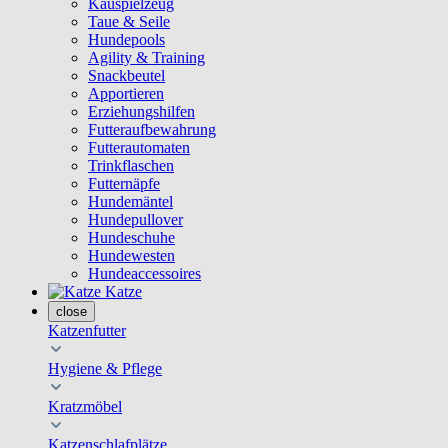
Kauspielzeug
Taue & Seile
Hundepools
Agility & Training
Snackbeutel
Apportieren
Erziehungshilfen
Futteraufbewahrung
Futterautomaten
Trinkflaschen
Futternäpfe
Hundemäntel
Hundepullover
Hundeschuhe
Hundewesten
Hundeaccessoires
Katze
close
Katzenfutter
Hygiene & Pflege
Kratzmöbel
Katzenschlafplätze