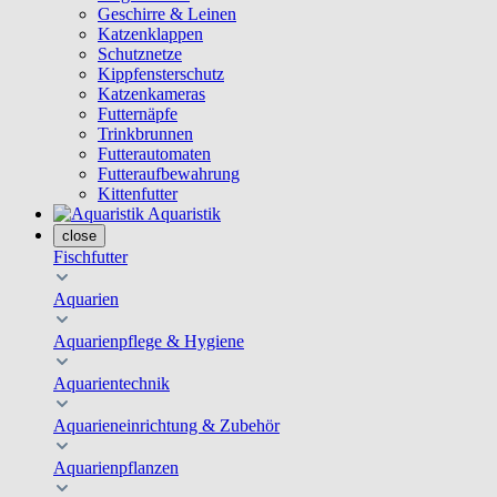
Geschirre & Leinen
Katzenklappen
Schutznetze
Kippfensterschutz
Katzenkameras
Futternäpfe
Trinkbrunnen
Futterautomaten
Futteraufbewahrung
Kittenfutter
Aquaristik
close
Fischfutter
Aquarien
Aquarienpflege & Hygiene
Aquarientechnik
Aquarieneinrichtung & Zubehör
Aquarienpflanzen