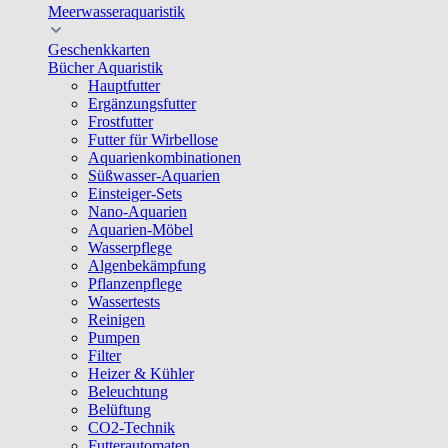
Meerwasseraquaristik
Geschenkkarten
Bücher Aquaristik
Hauptfutter
Ergänzungsfutter
Frostfutter
Futter für Wirbellose
Aquarienkombinationen
Süßwasser-Aquarien
Einsteiger-Sets
Nano-Aquarien
Aquarien-Möbel
Wasserpflege
Algenbekämpfung
Pflanzenpflege
Wassertests
Reinigen
Pumpen
Filter
Heizer & Kühler
Beleuchtung
Belüftung
CO2-Technik
Futterautomaten