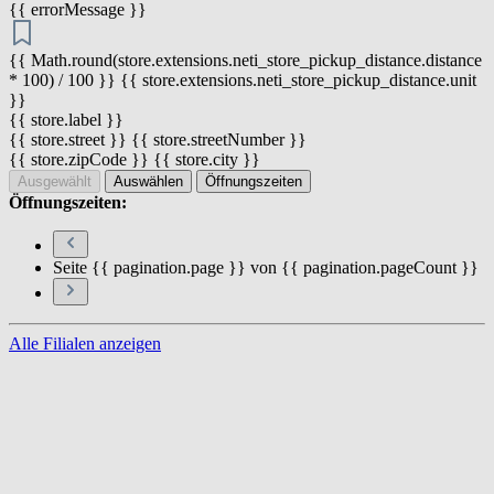
{{ errorMessage }}
{{ Math.round(store.extensions.neti_store_pickup_distance.distance
* 100) / 100 }} {{ store.extensions.neti_store_pickup_distance.unit
}}
{{ store.label }}
{{ store.street }} {{ store.streetNumber }}
{{ store.zipCode }} {{ store.city }}
Ausgewählt
Auswählen
Öffnungszeiten
Öffnungszeiten:
Seite {{ pagination.page }} von {{ pagination.pageCount }}
Alle Filialen anzeigen