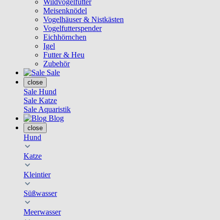
Wildvogelfutter
Meisenknödel
Vogelhäuser & Nistkästen
Vogelfutterspender
Eichhörnchen
Igel
Futter & Heu
Zubehör
Sale
close
Sale Hund
Sale Katze
Sale Aquaristik
Blog
close
Hund
Katze
Kleintier
Süßwasser
Meerwasser