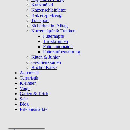
Kratzmöbel
Katzenschlafplätze
Katzenspielzeug
Transport
Sicherheit im Alltag
Katzennäpfe & Tränken
Futternäpfe
Trinkbrunnen
Futterautomaten
Futteraufbewahrung
Kitten & Junior
Geschenkkarten
Bücher Katze
Aquaristik
Terraristik
Kleintier
Vogel
Garten & Teich
Sale
Blog
Erlebnismärkte