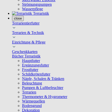
Strömungspumpen
Wasserpflege
Terraristik
close
Terrarientierfutter
Terrarien & Technik
Einrichtung & Pflege
Geschenkkarten
Bücher Terraristik
Hauptfutter
Ergänzungsfutter
Frostfutter
Schildkrötenfutter
Näpfe, Schalen & Tränken
Beleuchtung
Pumpen & Luftbefeuchter
Terrarien
Thermometer & Hygrometer
Wärmequellen
Bodengrund
Dekoration