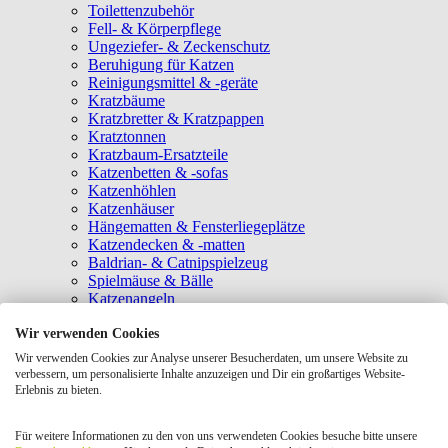
Toilettenzubehör
Fell- & Körperpflege
Ungeziefer- & Zeckenschutz
Beruhigung für Katzen
Reinigungsmittel & -geräte
Kratzbäume
Kratzbretter & Kratzpappen
Kratztonnen
Kratzbaum-Ersatzteile
Katzenbetten & -sofas
Katzenhöhlen
Katzenhäuser
Hängematten & Fensterliegeplätze
Katzendecken & -matten
Baldrian- & Catnipspielzeug
Spielmäuse & Bälle
Katzenangeln
Intelligenzspielzeug
Wir verwenden Cookies
Laserpointer & Elektrospielzeug
Katzentunnel
Wir verwenden Cookies zur Analyse unserer Besucherdaten, um unsere Website zu
Clicker & Target Sticks für Katzen
verbessern, um personalisierte Inhalte anzuzeigen und Dir ein großartiges Website-
Weiteres Katzenspielzeug
Erlebnis zu bieten.
Transportboxen
Halsbänder
Für weitere Informationen zu den von uns verwendeten Cookies besuche bitte unsere
Tragetaschen