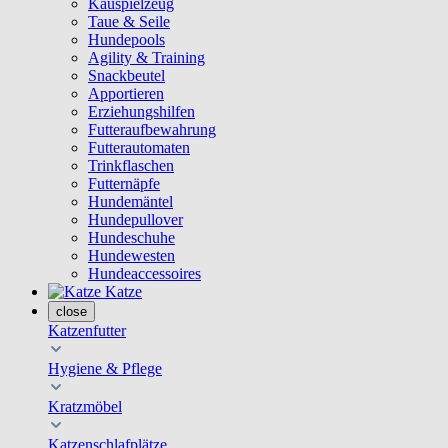
Kauspielzeug
Taue & Seile
Hundepools
Agility & Training
Snackbeutel
Apportieren
Erziehungshilfen
Futteraufbewahrung
Futterautomaten
Trinkflaschen
Futternäpfe
Hundemäntel
Hundepullover
Hundeschuhe
Hundewesten
Hundeaccessoires
Katze
close
Katzenfutter
Hygiene & Pflege
Kratzmöbel
Katzenschlafplätze