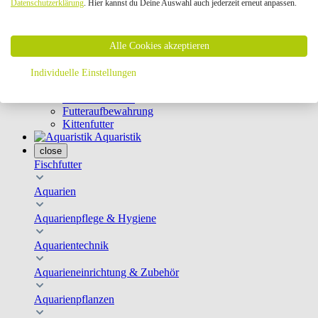
Datenschutzerklärung
. Hier kannst du Deine Auswahl auch jederzeit erneut anpassen.
Geschirre & Leinen
Katzenklappen
Schutznetze
Alle Cookies akzeptieren
Kippfensterschutz
Katzenkameras
Futternäpfe
Individuelle Einstellungen
Trinkbrunnen
Futterautomaten
Futteraufbewahrung
Kittenfutter
Aquaristik
close
Fischfutter
Aquarien
Aquarienpflege & Hygiene
Aquarientechnik
Aquarieneinrichtung & Zubehör
Aquarienpflanzen