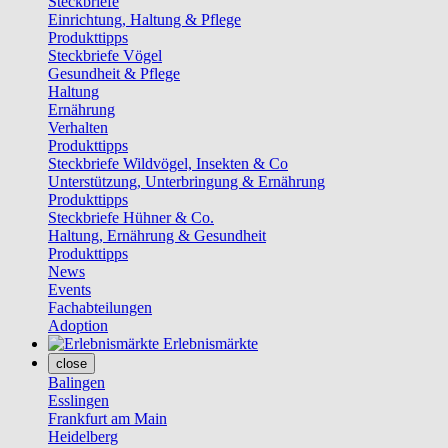
Steckbriefe
Einrichtung, Haltung & Pflege
Produkttipps
Steckbriefe Vögel
Gesundheit & Pflege
Haltung
Ernährung
Verhalten
Produkttipps
Steckbriefe Wildvögel, Insekten & Co
Unterstützung, Unterbringung & Ernährung
Produkttipps
Steckbriefe Hühner & Co.
Haltung, Ernährung & Gesundheit
Produkttipps
News
Events
Fachabteilungen
Adoption
Erlebnismärkte
close
Balingen
Esslingen
Frankfurt am Main
Heidelberg