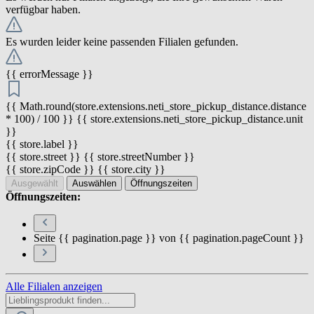
verfügbar haben.
Es wurden leider keine passenden Filialen gefunden.
{{ errorMessage }}
{{ Math.round(store.extensions.neti_store_pickup_distance.distance
* 100) / 100 }} {{ store.extensions.neti_store_pickup_distance.unit
}}
{{ store.label }}
{{ store.street }} {{ store.streetNumber }}
{{ store.zipCode }} {{ store.city }}
Ausgewählt
Auswählen
Öffnungszeiten
Öffnungszeiten:
Seite {{ pagination.page }} von {{ pagination.pageCount }}
Alle Filialen anzeigen