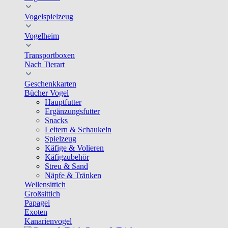
Vogelspielzeug
Vogelheim
Transportboxen
Nach Tierart
Geschenkkarten
Bücher Vogel
Hauptfutter
Ergänzungsfutter
Snacks
Leitern & Schaukeln
Spielzeug
Käfige & Volieren
Käfigzubehör
Streu & Sand
Näpfe & Tränken
Wellensittich
Großsittich
Papagei
Exoten
Kanarienvogel