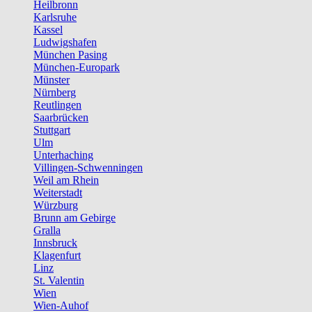
Heilbronn
Karlsruhe
Kassel
Ludwigshafen
München Pasing
München-Europark
Münster
Nürnberg
Reutlingen
Saarbrücken
Stuttgart
Ulm
Unterhaching
Villingen-Schwenningen
Weil am Rhein
Weiterstadt
Würzburg
Brunn am Gebirge
Gralla
Innsbruck
Klagenfurt
Linz
St. Valentin
Wien
Wien-Auhof