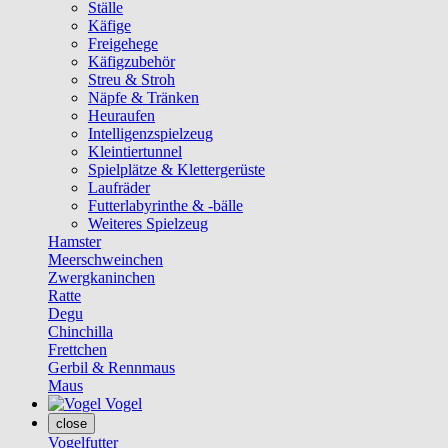
Ställe
Käfige
Freigehege
Käfigzubehör
Streu & Stroh
Näpfe & Tränken
Heuraufen
Intelligenzspielzeug
Kleintiertunnel
Spielplätze & Klettergerüste
Laufräder
Futterlabyrinthe & -bälle
Weiteres Spielzeug
Hamster
Meerschweinchen
Zwergkaninchen
Ratte
Degu
Chinchilla
Frettchen
Gerbil & Rennmaus
Maus
Vogel
close
Vogelfutter