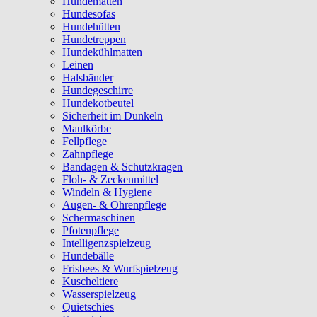
Hundematten
Hundesofas
Hundehütten
Hundetreppen
Hundekühlmatten
Leinen
Halsbänder
Hundegeschirre
Hundekotbeutel
Sicherheit im Dunkeln
Maulkörbe
Fellpflege
Zahnpflege
Bandagen & Schutzkragen
Floh- & Zeckenmittel
Windeln & Hygiene
Augen- & Ohrenpflege
Schermaschinen
Pfotenpflege
Intelligenzspielzeug
Hundebälle
Frisbees & Wurfspielzeug
Kuscheltiere
Wasserspielzeug
Quietschies