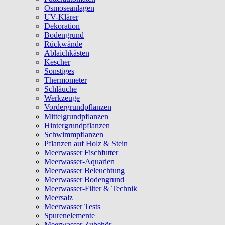
Osmoseanlagen
UV-Klärer
Dekoration
Bodengrund
Rückwände
Ablaichkästen
Kescher
Sonstiges
Thermometer
Schläuche
Werkzeuge
Vordergrundpflanzen
Mittelgrundpflanzen
Hintergrundpflanzen
Schwimmpflanzen
Pflanzen auf Holz & Stein
Meerwasser Fischfutter
Meerwasser-Aquarien
Meerwasser Beleuchtung
Meerwasser Bodengrund
Meerwasser-Filter & Technik
Meersalz
Meerwasser Tests
Spurenelemente
Meerwasser Zubehör