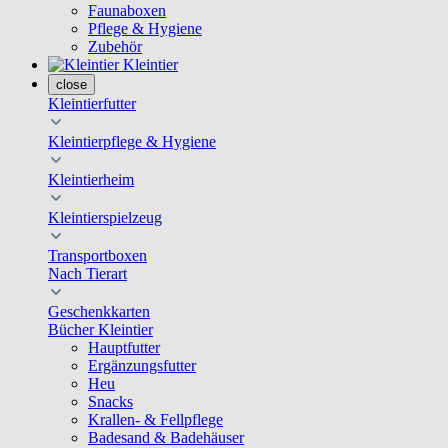
Faunaboxen
Pflege & Hygiene
Zubehör
Kleintier
close
Kleintierfutter
Kleintierpflege & Hygiene
Kleintierheim
Kleintierspielzeug
Transportboxen
Nach Tierart
Geschenkkarten
Bücher Kleintier
Hauptfutter
Ergänzungsfutter
Heu
Snacks
Krallen- & Fellpflege
Badesand & Badehäuser