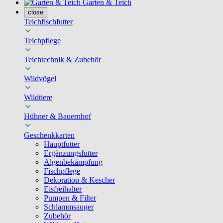
Garten & Teich
close
Teichfischfutter
Teichpflege
Teichtechnik & Zubehör
Wildvögel
Wildtiere
Hühner & Bauernhof
Geschenkkarten
Hauptfutter
Ergänzungsfutter
Algenbekämpfung
Fischpflege
Dekoration & Kescher
Eisfreihalter
Pumpen & Filter
Schlammsauger
Zubehör