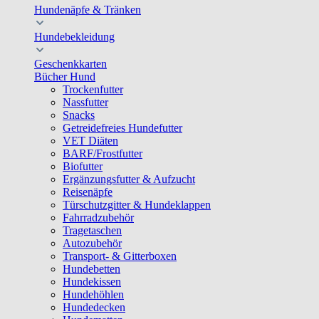
Hundenäpfe & Tränken
Hundebekleidung
Geschenkkarten
Bücher Hund
Trockenfutter
Nassfutter
Snacks
Getreidefreies Hundefutter
VET Diäten
BARF/Frostfutter
Biofutter
Ergänzungsfutter & Aufzucht
Reisenäpfe
Türschutzgitter & Hundeklappen
Fahrradzubehör
Tragetaschen
Autozubehör
Transport- & Gitterboxen
Hundebetten
Hundekissen
Hundehöhlen
Hundedecken