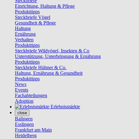
Steckbriefe
Einrichtung, Haltung & Pflege
Produkttipps
Steckbriefe Vögel
Gesundheit & Pflege
Haltung
Ernährung
Verhalten
Produkttipps
Steckbriefe Wildvögel, Insekten & Co
Unterstützung, Unterbringung & Ernährung
Produkttipps
Steckbriefe Hühner & Co.
Haltung, Ernährung & Gesundheit
Produkttipps
News
Events
Fachabteilungen
Adoption
Erlebnismärkte
close
Balingen
Esslingen
Frankfurt am Main
Heidelberg