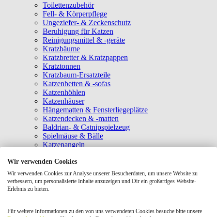
Toilettenzubehör
Fell- & Körperpflege
Ungeziefer- & Zeckenschutz
Beruhigung für Katzen
Reinigungsmittel & -geräte
Kratzbäume
Kratzbretter & Kratzpappen
Kratztonnen
Kratzbaum-Ersatzteile
Katzenbetten & -sofas
Katzenhöhlen
Katzenhäuser
Hängematten & Fensterliegeplätze
Katzendecken & -matten
Baldrian- & Catnipspielzeug
Spielmäuse & Bälle
Katzenangeln
Intelligenzspielzeug
Wir verwenden Cookies
Laserpointer & Elektrospielzeug
Katzentunnel
Wir verwenden Cookies zur Analyse unserer Besucherdaten, um unsere Website zu
Clicker & Target Sticks für Katzen
verbessern, um personalisierte Inhalte anzuzeigen und Dir ein großartiges Website-
Weiteres Katzenspielzeug
Erlebnis zu bieten.
Transportboxen
Halsbänder
Für weitere Informationen zu den von uns verwendeten Cookies besuche bitte unsere
Tragetaschen