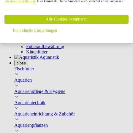
Datenschutzerklärung
. Hier kannst du Deine Auswahl auch jederzeit erneut anpassen.
Geschirre & Leinen
Katzenklappen
Schutznetze
Alle Cookies akzeptieren
Kippfensterschutz
Katzenkameras
Futternäpfe
Individuelle Einstellungen
Trinkbrunnen
Futterautomaten
Futteraufbewahrung
Kittenfutter
Aquaristik
close
Fischfutter
Aquarien
Aquarienpflege & Hygiene
Aquarientechnik
Aquarieneinrichtung & Zubehör
Aquarienpflanzen