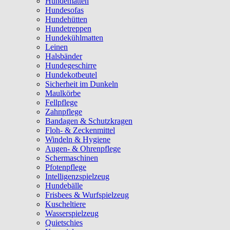
Hundematten
Hundesofas
Hundehütten
Hundetreppen
Hundekühlmatten
Leinen
Halsbänder
Hundegeschirre
Hundekotbeutel
Sicherheit im Dunkeln
Maulkörbe
Fellpflege
Zahnpflege
Bandagen & Schutzkragen
Floh- & Zeckenmittel
Windeln & Hygiene
Augen- & Ohrenpflege
Schermaschinen
Pfotenpflege
Intelligenzspielzeug
Hundebälle
Frisbees & Wurfspielzeug
Kuscheltiere
Wasserspielzeug
Quietschies