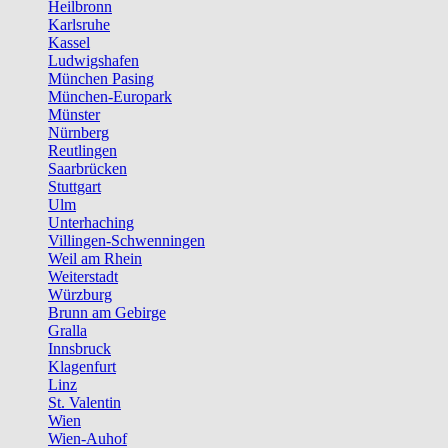
Heilbronn
Karlsruhe
Kassel
Ludwigshafen
München Pasing
München-Europark
Münster
Nürnberg
Reutlingen
Saarbrücken
Stuttgart
Ulm
Unterhaching
Villingen-Schwenningen
Weil am Rhein
Weiterstadt
Würzburg
Brunn am Gebirge
Gralla
Innsbruck
Klagenfurt
Linz
St. Valentin
Wien
Wien-Auhof