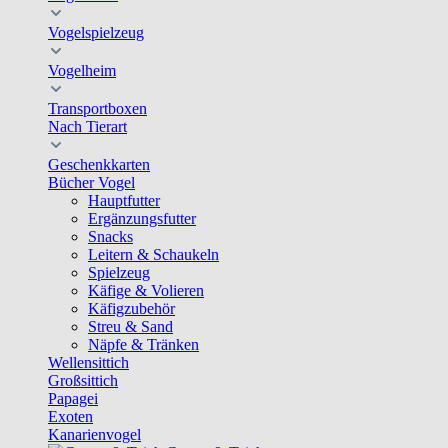
Vogelspielzeug
Vogelheim
Transportboxen
Nach Tierart
Geschenkkarten
Bücher Vogel
Hauptfutter
Ergänzungsfutter
Snacks
Leitern & Schaukeln
Spielzeug
Käfige & Volieren
Käfigzubehör
Streu & Sand
Näpfe & Tränken
Wellensittich
Großsittich
Papagei
Exoten
Kanarienvogel