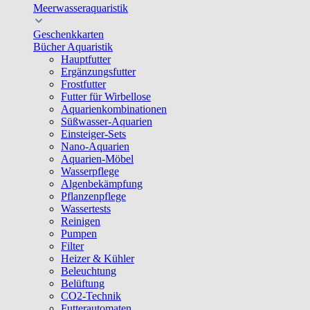
Meerwasseraquaristik
Geschenkkarten
Bücher Aquaristik
Hauptfutter
Ergänzungsfutter
Frostfutter
Futter für Wirbellose
Aquarienkombinationen
Süßwasser-Aquarien
Einsteiger-Sets
Nano-Aquarien
Aquarien-Möbel
Wasserpflege
Algenbekämpfung
Pflanzenpflege
Wassertests
Reinigen
Pumpen
Filter
Heizer & Kühler
Beleuchtung
Belüftung
CO2-Technik
Futterautomaten