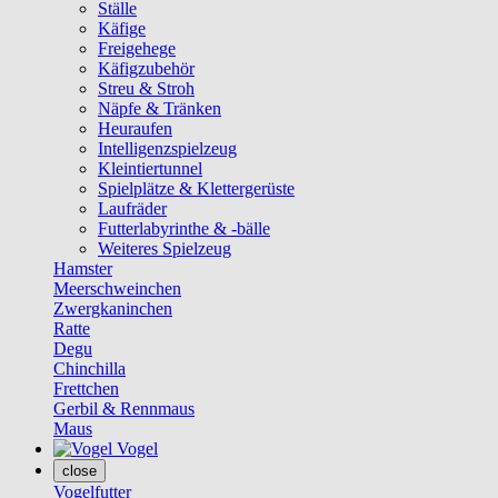
Ställe
Käfige
Freigehege
Käfigzubehör
Streu & Stroh
Näpfe & Tränken
Heuraufen
Intelligenzspielzeug
Kleintiertunnel
Spielplätze & Klettergerüste
Laufräder
Futterlabyrinthe & -bälle
Weiteres Spielzeug
Hamster
Meerschweinchen
Zwergkaninchen
Ratte
Degu
Chinchilla
Frettchen
Gerbil & Rennmaus
Maus
Vogel
close
Vogelfutter