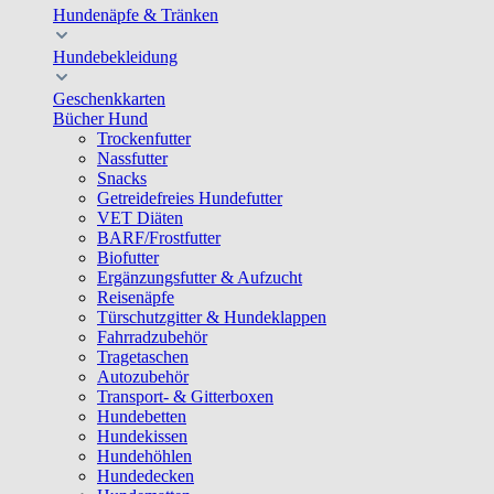
Hundenäpfe & Tränken
Hundebekleidung
Geschenkkarten
Bücher Hund
Trockenfutter
Nassfutter
Snacks
Getreidefreies Hundefutter
VET Diäten
BARF/Frostfutter
Biofutter
Ergänzungsfutter & Aufzucht
Reisenäpfe
Türschutzgitter & Hundeklappen
Fahrradzubehör
Tragetaschen
Autozubehör
Transport- & Gitterboxen
Hundebetten
Hundekissen
Hundehöhlen
Hundedecken