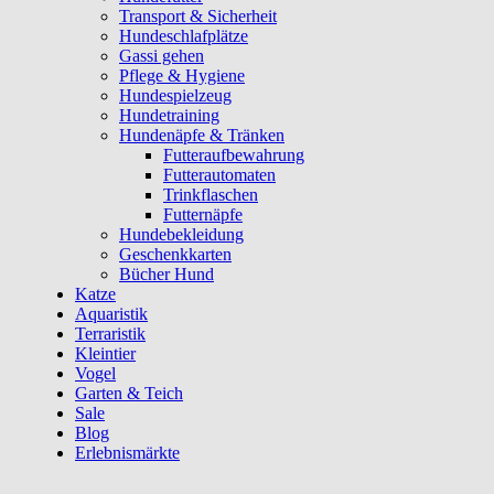
Transport & Sicherheit
Hundeschlafplätze
Gassi gehen
Pflege & Hygiene
Hundespielzeug
Hundetraining
Hundenäpfe & Tränken
Futteraufbewahrung
Futterautomaten
Trinkflaschen
Futternäpfe
Hundebekleidung
Geschenkkarten
Bücher Hund
Katze
Aquaristik
Terraristik
Kleintier
Vogel
Garten & Teich
Sale
Blog
Erlebnismärkte