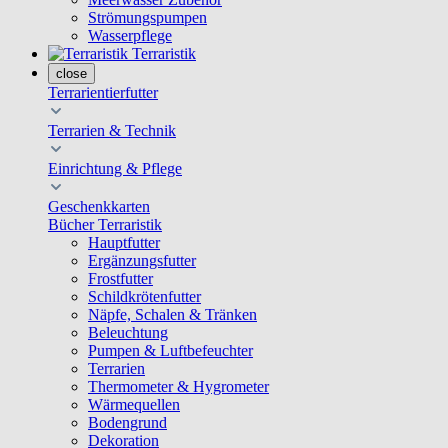
Strömungspumpen
Wasserpflege
Terraristik
close
Terrarientierfutter
Terrarien & Technik
Einrichtung & Pflege
Geschenkkarten
Bücher Terraristik
Hauptfutter
Ergänzungsfutter
Frostfutter
Schildkrötenfutter
Näpfe, Schalen & Tränken
Beleuchtung
Pumpen & Luftbefeuchter
Terrarien
Thermometer & Hygrometer
Wärmequellen
Bodengrund
Dekoration