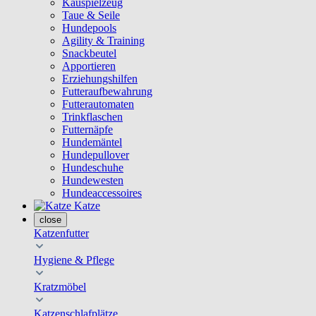
Kauspielzeug
Taue & Seile
Hundepools
Agility & Training
Snackbeutel
Apportieren
Erziehungshilfen
Futteraufbewahrung
Futterautomaten
Trinkflaschen
Futternäpfe
Hundemäntel
Hundepullover
Hundeschuhe
Hundewesten
Hundeaccessoires
Katze
close
Katzenfutter
Hygiene & Pflege
Kratzmöbel
Katzenschlafplätze