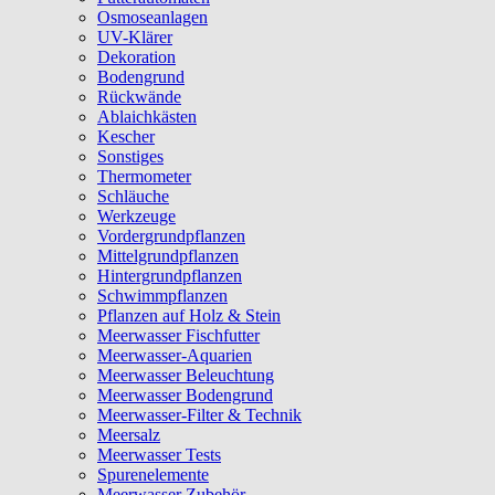
Osmoseanlagen
UV-Klärer
Dekoration
Bodengrund
Rückwände
Ablaichkästen
Kescher
Sonstiges
Thermometer
Schläuche
Werkzeuge
Vordergrundpflanzen
Mittelgrundpflanzen
Hintergrundpflanzen
Schwimmpflanzen
Pflanzen auf Holz & Stein
Meerwasser Fischfutter
Meerwasser-Aquarien
Meerwasser Beleuchtung
Meerwasser Bodengrund
Meerwasser-Filter & Technik
Meersalz
Meerwasser Tests
Spurenelemente
Meerwasser Zubehör