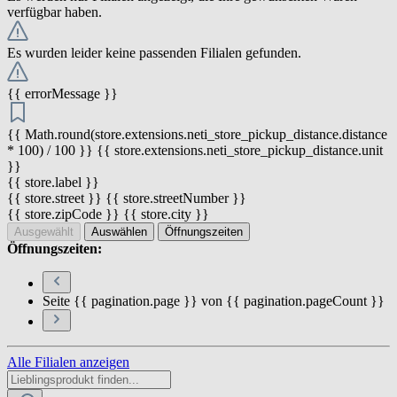
verfügbar haben.
Es wurden leider keine passenden Filialen gefunden.
{{ errorMessage }}
{{ Math.round(store.extensions.neti_store_pickup_distance.distance
* 100) / 100 }} {{ store.extensions.neti_store_pickup_distance.unit
}}
{{ store.label }}
{{ store.street }} {{ store.streetNumber }}
{{ store.zipCode }} {{ store.city }}
Ausgewählt
Auswählen
Öffnungszeiten
Öffnungszeiten:
Seite {{ pagination.page }} von {{ pagination.pageCount }}
Alle Filialen anzeigen