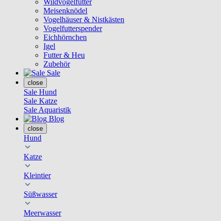
Wildvogelfutter
Meisenknödel
Vogelhäuser & Nistkästen
Vogelfutterspender
Eichhörnchen
Igel
Futter & Heu
Zubehör
Sale
close
Sale Hund
Sale Katze
Sale Aquaristik
Blog
close
Hund
Katze
Kleintier
Süßwasser
Meerwasser