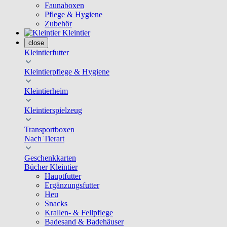
Faunaboxen
Pflege & Hygiene
Zubehör
Kleintier
close
Kleintierfutter
Kleintierpflege & Hygiene
Kleintierheim
Kleintierspielzeug
Transportboxen
Nach Tierart
Geschenkkarten
Bücher Kleintier
Hauptfutter
Ergänzungsfutter
Heu
Snacks
Krallen- & Fellpflege
Badesand & Badehäuser