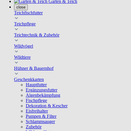
Garten & Teich
close
Teichfischfutter
Teichpflege
Teichtechnik & Zubehör
Wildvögel
Wildtiere
Hühner & Bauernhof
Geschenkkarten
Hauptfutter
Ergänzungsfutter
Algenbekämpfung
Fischpflege
Dekoration & Kescher
Eisfreihalter
Pumpen & Filter
Schlammsauger
Zubehör