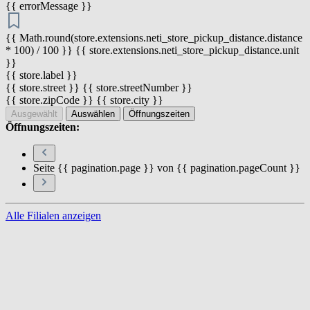
{{ errorMessage }}
{{ Math.round(store.extensions.neti_store_pickup_distance.distance
* 100) / 100 }} {{ store.extensions.neti_store_pickup_distance.unit
}}
{{ store.label }}
{{ store.street }} {{ store.streetNumber }}
{{ store.zipCode }} {{ store.city }}
Ausgewählt
Auswählen
Öffnungszeiten
Öffnungszeiten:
Seite {{ pagination.page }} von {{ pagination.pageCount }}
Alle Filialen anzeigen