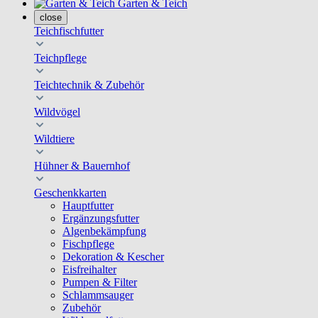
Garten & Teich
close
Teichfischfutter
Teichpflege
Teichtechnik & Zubehör
Wildvögel
Wildtiere
Hühner & Bauernhof
Geschenkkarten
Hauptfutter
Ergänzungsfutter
Algenbekämpfung
Fischpflege
Dekoration & Kescher
Eisfreihalter
Pumpen & Filter
Schlammsauger
Zubehör