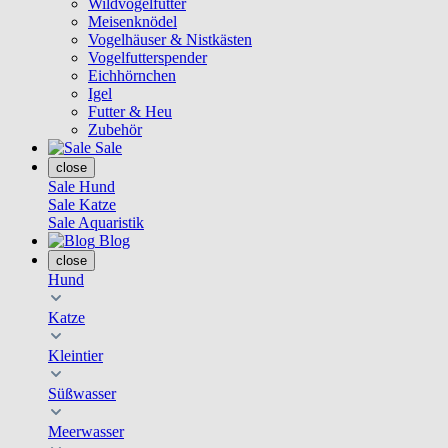
Wildvogelfutter
Meisenknödel
Vogelhäuser & Nistkästen
Vogelfutterspender
Eichhörnchen
Igel
Futter & Heu
Zubehör
Sale
close
Sale Hund
Sale Katze
Sale Aquaristik
Blog
close
Hund
Katze
Kleintier
Süßwasser
Meerwasser