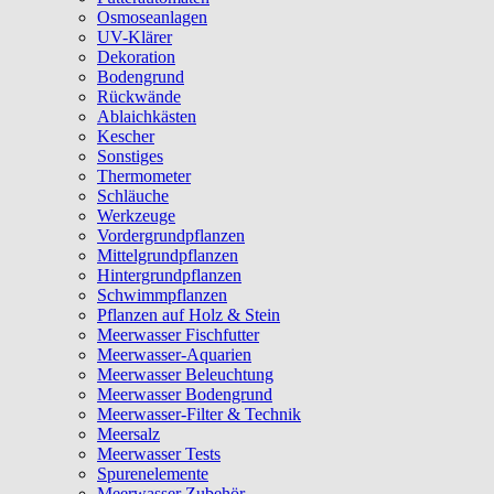
Osmoseanlagen
UV-Klärer
Dekoration
Bodengrund
Rückwände
Ablaichkästen
Kescher
Sonstiges
Thermometer
Schläuche
Werkzeuge
Vordergrundpflanzen
Mittelgrundpflanzen
Hintergrundpflanzen
Schwimmpflanzen
Pflanzen auf Holz & Stein
Meerwasser Fischfutter
Meerwasser-Aquarien
Meerwasser Beleuchtung
Meerwasser Bodengrund
Meerwasser-Filter & Technik
Meersalz
Meerwasser Tests
Spurenelemente
Meerwasser Zubehör