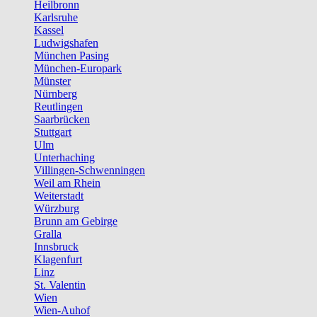
Heilbronn
Karlsruhe
Kassel
Ludwigshafen
München Pasing
München-Europark
Münster
Nürnberg
Reutlingen
Saarbrücken
Stuttgart
Ulm
Unterhaching
Villingen-Schwenningen
Weil am Rhein
Weiterstadt
Würzburg
Brunn am Gebirge
Gralla
Innsbruck
Klagenfurt
Linz
St. Valentin
Wien
Wien-Auhof