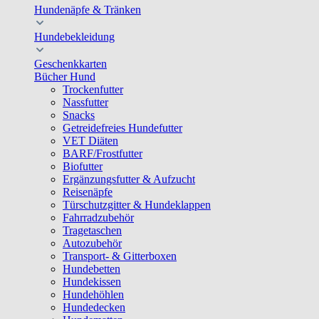
Hundenäpfe & Tränken
Hundebekleidung
Geschenkkarten
Bücher Hund
Trockenfutter
Nassfutter
Snacks
Getreidefreies Hundefutter
VET Diäten
BARF/Frostfutter
Biofutter
Ergänzungsfutter & Aufzucht
Reisenäpfe
Türschutzgitter & Hundeklappen
Fahrradzubehör
Tragetaschen
Autozubehör
Transport- & Gitterboxen
Hundebetten
Hundekissen
Hundehöhlen
Hundedecken