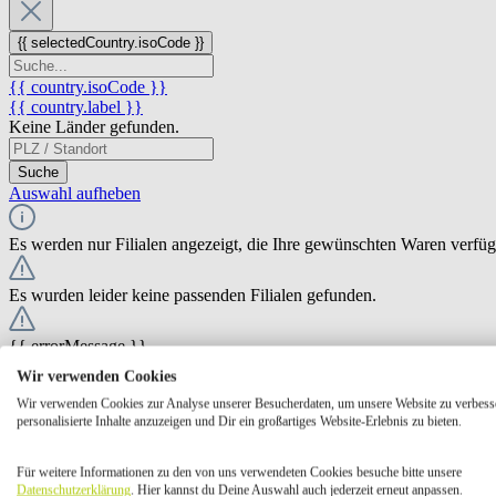
{{ selectedCountry.isoCode }}
{{ country.isoCode }}
{{ country.label }}
Keine Länder gefunden.
Suche
Auswahl aufheben
Es werden nur Filialen angezeigt, die Ihre gewünschten Waren verfü
Es wurden leider keine passenden Filialen gefunden.
{{ errorMessage }}
Wir verwenden Cookies
{{ Math.round(store.extensions.neti_store_pickup_distance.distance *
Wir verwenden Cookies zur Analyse unserer Besucherdaten, um unsere Website zu verbess
{{ store.label }}
personalisierte Inhalte anzuzeigen und Dir ein großartiges Website-Erlebnis zu bieten.
{{ store.street }} {{ store.streetNumber }}
{{ store.zipCode }} {{ store.city }}
Für weitere Informationen zu den von uns verwendeten Cookies besuche bitte unsere
Ausgewählt
Auswählen
Öffnungszeiten
Datenschutzerklärung
. Hier kannst du Deine Auswahl auch jederzeit erneut anpassen.