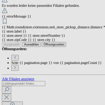
Es wurden leider keine passenden Filialen gefunden.
{{ errorMessage }}
{{ Math.round(store.extensions.neti_store_pickup_distance.distance *
{{ store.label }}
{{ store.street }} {{ store.streetNumber }}
{{ store.zipCode }} {{ store.city }}
Ausgewählt
Auswählen
Öffnungszeiten
Öffnungszeiten:
Seite {{ pagination.page }} von {{ pagination.pageCount }}
Alle Filialen anzeigen