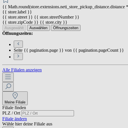
{{ Math.round(store.extensions.neti_store_pickup_distance.distance *
{{ store.label }}
{{ store.street }} {{ store.streetNumber }}
{{ store.zipCode }} {{ store.city }}
Ausgewählt
Auswählen
Öffnungszeiten
Öffnungszeiten:
Seite {{ pagination.page }} von {{ pagination.pageCount }}
Alle Filialen anzeigen
Meine Filiale
Filiale finden
PLZ / Ort
Filiale ändern
Wähle hier deine Filiale aus