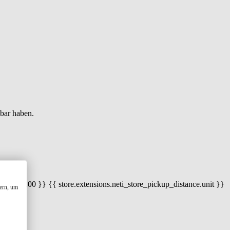
gbar haben.
 100) / 100 }} {{ store.extensions.neti_store_pickup_distance.unit }}
ern, um