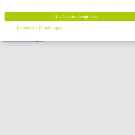
Öffnungszeiten:
Alle Cookies akzeptieren
Seite {{ pagination.page }} von {{ pagination.pageCount }}
Individuelle Einstellungen
Alle Filialen anzeigen