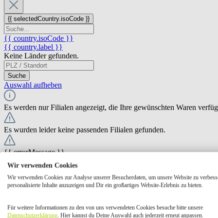
{{ selectedCountry.isoCode }}
{{ country.isoCode }}
{{ country.label }}
Keine Länder gefunden.
Suche
Auswahl aufheben
Es werden nur Filialen angezeigt, die Ihre gewünschten Waren verfü
Es wurden leider keine passenden Filialen gefunden.
{{ errorMessage }}
Wir verwenden Cookies
{{ Math.round(store.extensions.neti_store_pickup_distance.distance *
Wir verwenden Cookies zur Analyse unserer Besucherdaten, um unsere Website zu verbess
{{ store.label }}
personalisierte Inhalte anzuzeigen und Dir ein großartiges Website-Erlebnis zu bieten.
{{ store.street }} {{ store.streetNumber }}
{{ store.zipCode }} {{ store.city }}
Für weitere Informationen zu den von uns verwendeten Cookies besuche bitte unsere
Ausgewählt
Auswählen
Öffnungszeiten
Datenschutzerklärung
. Hier kannst du Deine Auswahl auch jederzeit erneut anpassen.