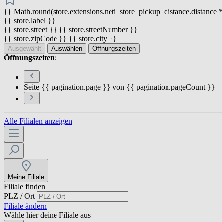
{{ Math.round(store.extensions.neti_store_pickup_distance.distance *
{{ store.label }}
{{ store.street }} {{ store.streetNumber }}
{{ store.zipCode }} {{ store.city }}
Ausgewählt
Auswählen
Öffnungszeiten
Öffnungszeiten:
Seite {{ pagination.page }} von {{ pagination.pageCount }}
Alle Filialen anzeigen
Meine Filiale
Filiale finden
PLZ / Ort
Filiale ändern
Wähle hier deine Filiale aus