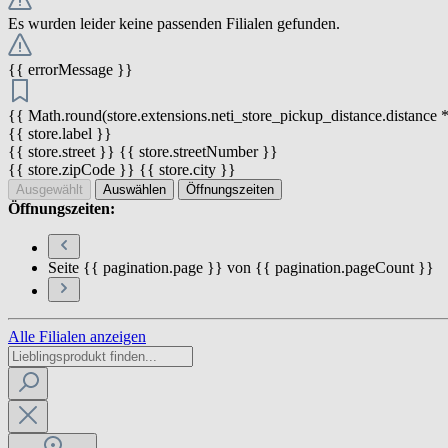
Es wurden leider keine passenden Filialen gefunden.
{{ errorMessage }}
{{ Math.round(store.extensions.neti_store_pickup_distance.distance *
{{ store.label }}
{{ store.street }} {{ store.streetNumber }}
{{ store.zipCode }} {{ store.city }}
Ausgewählt
Auswählen
Öffnungszeiten
Öffnungszeiten:
Seite {{ pagination.page }} von {{ pagination.pageCount }}
Alle Filialen anzeigen