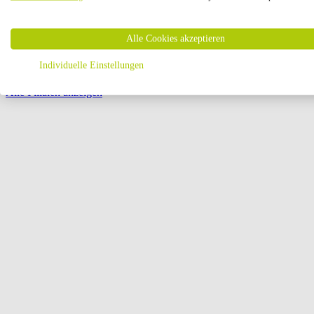
Öffnungszeiten:
Alle Cookies akzeptieren
Seite {{ pagination.page }} von {{ pagination.pageCount }}
Individuelle Einstellungen
Alle Filialen anzeigen