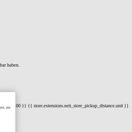
gbar haben.
 100) / 100 }} {{ store.extensions.neti_store_pickup_distance.unit }}
ern, um