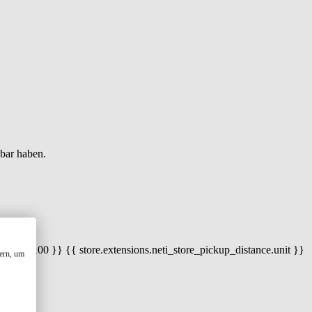
gbar haben.
 100) / 100 }} {{ store.extensions.neti_store_pickup_distance.unit }}
ern, um