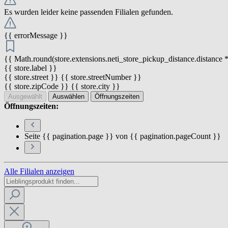
Es wurden leider keine passenden Filialen gefunden.
{{ errorMessage }}
{{ Math.round(store.extensions.neti_store_pickup_distance.distance *
{{ store.label }}
{{ store.street }} {{ store.streetNumber }}
{{ store.zipCode }} {{ store.city }}
Ausgewählt
Auswählen
Öffnungszeiten
Öffnungszeiten:
Seite {{ pagination.page }} von {{ pagination.pageCount }}
Alle Filialen anzeigen