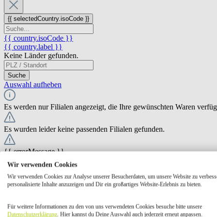
{{ selectedCountry.isoCode }}
{{ country.isoCode }}
{{ country.label }}
Keine Länder gefunden.
Suche
Auswahl aufheben
Es werden nur Filialen angezeigt, die Ihre gewünschten Waren verfü
Es wurden leider keine passenden Filialen gefunden.
{{ errorMessage }}
Wir verwenden Cookies
{{ Math.round(store.extensions.neti_store_pickup_distance.distance *
Wir verwenden Cookies zur Analyse unserer Besucherdaten, um unsere Website zu verbess
{{ store.label }}
personalisierte Inhalte anzuzeigen und Dir ein großartiges Website-Erlebnis zu bieten.
{{ store.street }} {{ store.streetNumber }}
{{ store.zipCode }} {{ store.city }}
Für weitere Informationen zu den von uns verwendeten Cookies besuche bitte unsere
Ausgewählt
Auswählen
Öffnungszeiten
Datenschutzerklärung
. Hier kannst du Deine Auswahl auch jederzeit erneut anpassen.