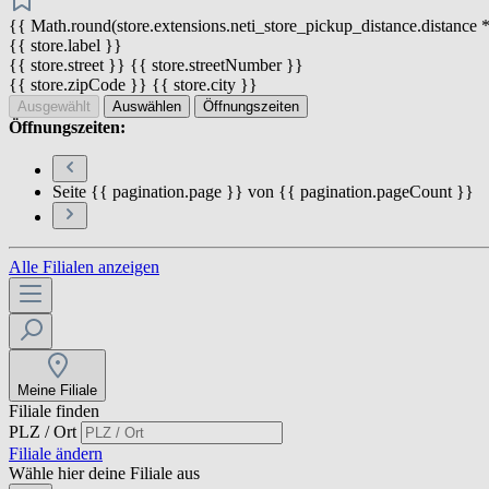
{{ Math.round(store.extensions.neti_store_pickup_distance.distance *
{{ store.label }}
{{ store.street }} {{ store.streetNumber }}
{{ store.zipCode }} {{ store.city }}
Ausgewählt
Auswählen
Öffnungszeiten
Öffnungszeiten:
Seite {{ pagination.page }} von {{ pagination.pageCount }}
Alle Filialen anzeigen
Meine Filiale
Filiale finden
PLZ / Ort
Filiale ändern
Wähle hier deine Filiale aus