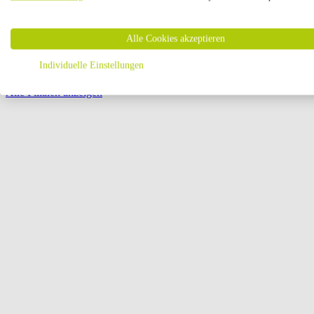
Öffnungszeiten:
Alle Cookies akzeptieren
Seite {{ pagination.page }} von {{ pagination.pageCount }}
Individuelle Einstellungen
Alle Filialen anzeigen