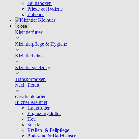
Faunaboxen
Pflege & Hygiene
Zubehör
Kleintier
close
Kleintierfutter
Kleintierpflege & Hygiene
Kleintierheim
Kleintierspielzeug
Transportboxen
Nach Tierart
Geschenkkarten
Bücher Kleintier
Hauptfutter
Ergänzungsfutter
Heu
Snacks
Krallen- & Fellpflege
Badesand & Badehäuser