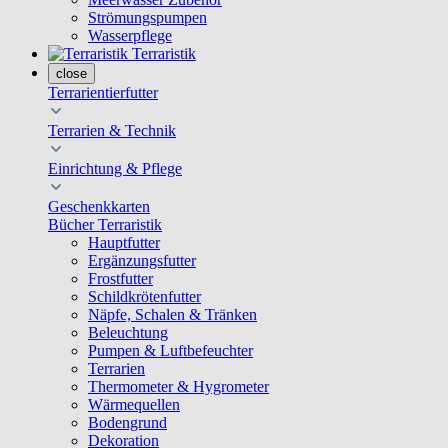
Strömungspumpen
Wasserpflege
Terraristik
close
Terrarientierfutter
Terrarien & Technik
Einrichtung & Pflege
Geschenkkarten
Bücher Terraristik
Hauptfutter
Ergänzungsfutter
Frostfutter
Schildkrötenfutter
Näpfe, Schalen & Tränken
Beleuchtung
Pumpen & Luftbefeuchter
Terrarien
Thermometer & Hygrometer
Wärmequellen
Bodengrund
Dekoration