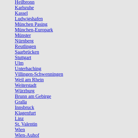
Heilbronn
Karlsruhe
Kassel
Ludwigshafen
München Pasing
München-Europark
Münster
Nürnberg
Reutlingen
Saarbrücken
Stuttgart
Ulm
Unterhaching
Villingen-Schwenningen
Weil am Rhein
Weiterstadt
Würzburg
Brunn am Gebirge
Gralla
Innsbruck
Klagenfurt
Linz
St. Valentin
Wien
Wien-Auhof