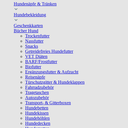
Hundenäpfe & Tränken
Hundebekleidung
Geschenkkarten
Bücher Hund
Trockenfutter
Nassfutter
Snacks
Getreidefreies Hundefutter
VET Diäten
BARF/Frostfutter
Biofutter
Ergänzungsfutter & Aufzucht
Reisenäpfe
Türschutzgitter & Hundeklappen
Fahrradzubehör
Tragetaschen
Autozubehör
Transport- & Gitterboxen
Hundebetten
Hundekissen
Hundehöhlen
Hundedecken