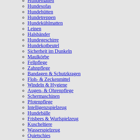
Hundematten
Hundesofas
Hundehütten
Hundetreppen
Hundekühlmatten
Leinen
Halsbänder
Hundegeschirre
Hundekotbeutel
Sicherheit im Dunkeln
Maulkörbe
Fellpflege
Zahnpflege
Bandagen & Schutzkragen
Floh- & Zeckenmittel
Windeln & Hygiene
Augen- & Ohrenpflege
Schermaschinen
Pfotenpflege
Intelligenzspielzeug
Hundebälle
Frisbees & Wurfspielzeug
Kuscheltiere
Wasserspielzeug
Quietschies