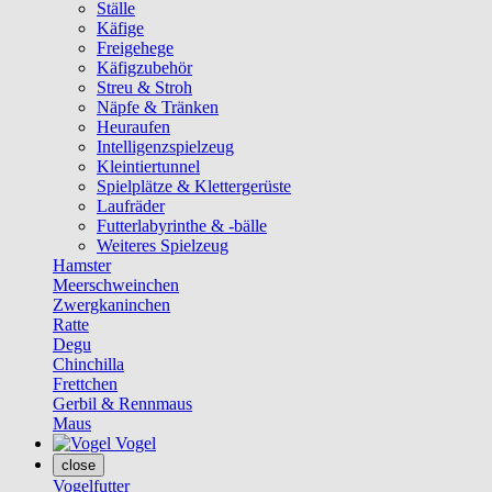
Ställe
Käfige
Freigehege
Käfigzubehör
Streu & Stroh
Näpfe & Tränken
Heuraufen
Intelligenzspielzeug
Kleintiertunnel
Spielplätze & Klettergerüste
Laufräder
Futterlabyrinthe & -bälle
Weiteres Spielzeug
Hamster
Meerschweinchen
Zwergkaninchen
Ratte
Degu
Chinchilla
Frettchen
Gerbil & Rennmaus
Maus
Vogel
close
Vogelfutter