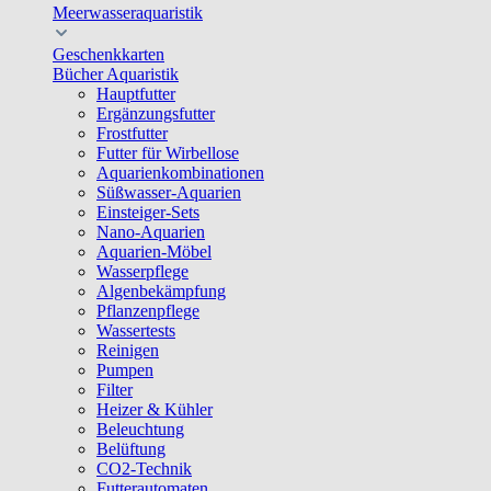
Meerwasseraquaristik
Geschenkkarten
Bücher Aquaristik
Hauptfutter
Ergänzungsfutter
Frostfutter
Futter für Wirbellose
Aquarienkombinationen
Süßwasser-Aquarien
Einsteiger-Sets
Nano-Aquarien
Aquarien-Möbel
Wasserpflege
Algenbekämpfung
Pflanzenpflege
Wassertests
Reinigen
Pumpen
Filter
Heizer & Kühler
Beleuchtung
Belüftung
CO2-Technik
Futterautomaten