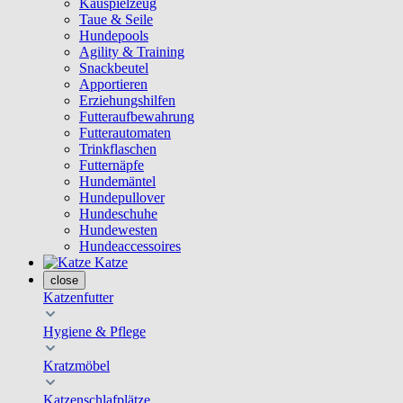
Kauspielzeug
Taue & Seile
Hundepools
Agility & Training
Snackbeutel
Apportieren
Erziehungshilfen
Futteraufbewahrung
Futterautomaten
Trinkflaschen
Futternäpfe
Hundemäntel
Hundepullover
Hundeschuhe
Hundewesten
Hundeaccessoires
Katze
close
Katzenfutter
Hygiene & Pflege
Kratzmöbel
Katzenschlafplätze