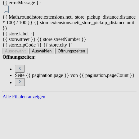
{{ errorMessage }}
{{ Math.round(store.extensions.neti_store_pickup_distance.distance
* 100) / 100 }} {{ store.extensions.neti_store_pickup_distance.unit
}}
{{ store.label }}
{{ store.street }} {{ store.streetNumber }}
{{ store.zipCode }} {{ store.city }}
Ausgewählt
Auswählen
Öffnungszeiten
Öffnungszeiten:
Seite {{ pagination.page }} von {{ pagination.pageCount }}
Alle Filialen anzeigen