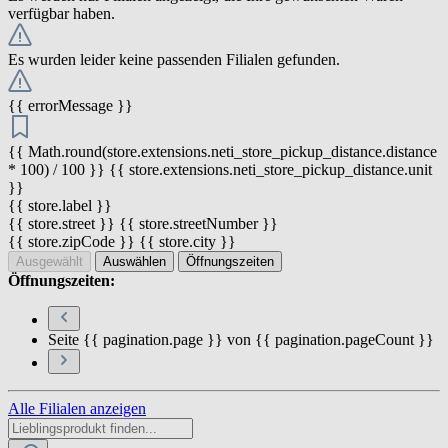
verfügbar haben.
Es wurden leider keine passenden Filialen gefunden.
{{ errorMessage }}
{{ Math.round(store.extensions.neti_store_pickup_distance.distance
* 100) / 100 }} {{ store.extensions.neti_store_pickup_distance.unit
}}
{{ store.label }}
{{ store.street }} {{ store.streetNumber }}
{{ store.zipCode }} {{ store.city }}
Ausgewählt
Auswählen
Öffnungszeiten
Öffnungszeiten:
Seite {{ pagination.page }} von {{ pagination.pageCount }}
Alle Filialen anzeigen