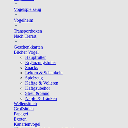
Vogelspielzeug
Vogelheim
Transportboxen
Nach Tierart
Geschenkkarten
Bücher Vogel
Hauptfutter
Ergänzungsfutter
Snacks
Leitern & Schaukeln
Spielzeug
Käfige & Volieren
Käfigzubehör
Streu & Sand
Näpfe & Tränken
Wellensittich
Großsittich
Papagei
Exoten
Kanarienvogel