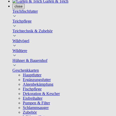
Garten & Teich
close
Teichfischfutter
Teichpflege
Teichtechnik & Zubehör
Wildvögel
Wildtiere
Hühner & Bauernhof
Geschenkkarten
Hauptfutter
Ergänzungsfutter
Algenbekämpfung
Fischpflege
Dekoration & Kescher
Eisfreihalter
Pumpen & Filter
Schlammsauger
Zubehör