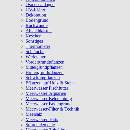
Osmoseanlagen
UV-Klärer
Dekoration
Bodengrund
Rückwände
Ablaichkästen
Kescher
Sonstiges
Thermometer
Schläuche
Werkzeuge
Vordergrundpflanzen
Mittelgrundpflanzen
Hintergrundpflanzen
Schwimmpflanzen
Pflanzen auf Holz & Stein
Meerwasser Fischfutter
Meerwasser-Aquarien
Meerwasser Beleuchtung
Meerwasser Bodengrund
Meerwasser-Filter & Technik
Meersalz
Meerwasser Tests
Spurenelemente
Meerwasser Zubehör