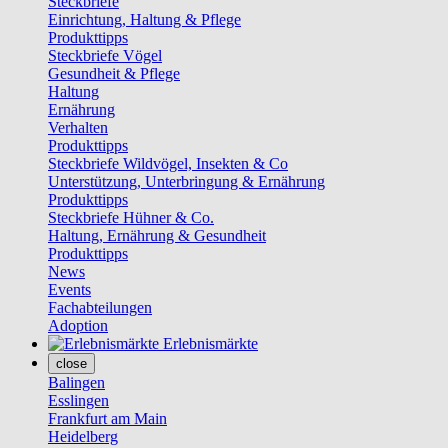
Steckbriefe
Einrichtung, Haltung & Pflege
Produkttipps
Steckbriefe Vögel
Gesundheit & Pflege
Haltung
Ernährung
Verhalten
Produkttipps
Steckbriefe Wildvögel, Insekten & Co
Unterstützung, Unterbringung & Ernährung
Produkttipps
Steckbriefe Hühner & Co.
Haltung, Ernährung & Gesundheit
Produkttipps
News
Events
Fachabteilungen
Adoption
Erlebnismärkte
close
Balingen
Esslingen
Frankfurt am Main
Heidelberg