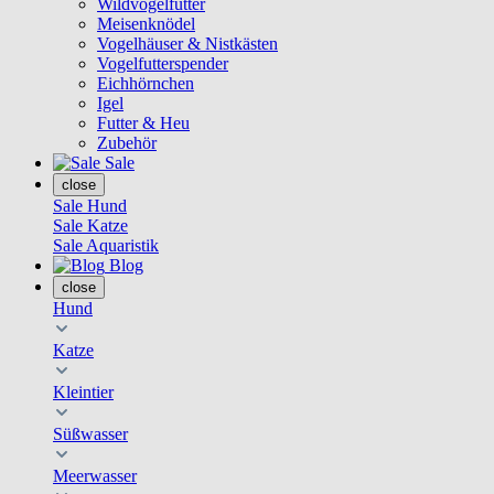
Wildvogelfutter
Meisenknödel
Vogelhäuser & Nistkästen
Vogelfutterspender
Eichhörnchen
Igel
Futter & Heu
Zubehör
Sale
close
Sale Hund
Sale Katze
Sale Aquaristik
Blog
close
Hund
Katze
Kleintier
Süßwasser
Meerwasser