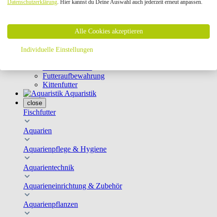
Datenschutzerklärung
. Hier kannst du Deine Auswahl auch jederzeit erneut anpassen.
Geschirre & Leinen
Katzenklappen
Schutznetze
Alle Cookies akzeptieren
Kippfensterschutz
Katzenkameras
Futternäpfe
Individuelle Einstellungen
Trinkbrunnen
Futterautomaten
Futteraufbewahrung
Kittenfutter
Aquaristik
close
Fischfutter
Aquarien
Aquarienpflege & Hygiene
Aquarientechnik
Aquarieneinrichtung & Zubehör
Aquarienpflanzen