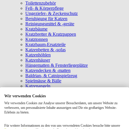
Toilettenzubehör
Fell- & Körperpflege
Ungeziefer- & Zeckenschutz
Beruhigung für Katzen
Reinigungsmittel & -geräte
Kratzbäume
Kratzbretter & Kratzpappen
Kratztonnen
Kratzbaum-Ersatzteile
Katzenbetten & -sofas
Katzenhöhlen
Katzenhäuser
Hängematten & Fensterliegeplätze
Katzendecken & -matten
Baldrian- & Catnipspielzeug
Spielmäuse & Bälle
Katzenangeln
Intelligenzspielzeug
Wir verwenden Cookies
Laserpointer & Elektrospielzeug
Katzentunnel
Wir verwenden Cookies zur Analyse unserer Besucherdaten, um unsere Website zu
Clicker & Target Sticks für Katzen
verbessern, um personalisierte Inhalte anzuzeigen und Dir ein großartiges Website-
Weiteres Katzenspielzeug
Erlebnis zu bieten.
Transportboxen
Halsbänder
Für weitere Informationen zu den von uns verwendeten Cookies besuche bitte unsere
Tragetaschen