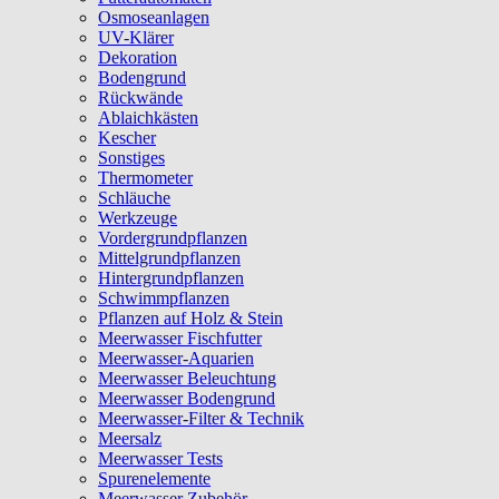
Osmoseanlagen
UV-Klärer
Dekoration
Bodengrund
Rückwände
Ablaichkästen
Kescher
Sonstiges
Thermometer
Schläuche
Werkzeuge
Vordergrundpflanzen
Mittelgrundpflanzen
Hintergrundpflanzen
Schwimmpflanzen
Pflanzen auf Holz & Stein
Meerwasser Fischfutter
Meerwasser-Aquarien
Meerwasser Beleuchtung
Meerwasser Bodengrund
Meerwasser-Filter & Technik
Meersalz
Meerwasser Tests
Spurenelemente
Meerwasser Zubehör