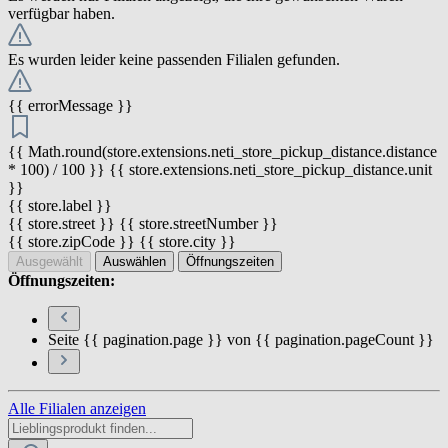
verfügbar haben.
Es wurden leider keine passenden Filialen gefunden.
{{ errorMessage }}
{{ Math.round(store.extensions.neti_store_pickup_distance.distance
* 100) / 100 }} {{ store.extensions.neti_store_pickup_distance.unit
}}
{{ store.label }}
{{ store.street }} {{ store.streetNumber }}
{{ store.zipCode }} {{ store.city }}
Ausgewählt
Auswählen
Öffnungszeiten
Öffnungszeiten:
Seite {{ pagination.page }} von {{ pagination.pageCount }}
Alle Filialen anzeigen