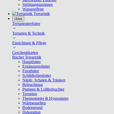
Strömungspumpen
Wasserpflege
Terraristik
close
Terrarientierfutter
Terrarien & Technik
Einrichtung & Pflege
Geschenkkarten
Bücher Terraristik
Hauptfutter
Ergänzungsfutter
Frostfutter
Schildkrötenfutter
Näpfe, Schalen & Tränken
Beleuchtung
Pumpen & Luftbefeuchter
Terrarien
Thermometer & Hygrometer
Wärmequellen
Bodengrund
Dekoration