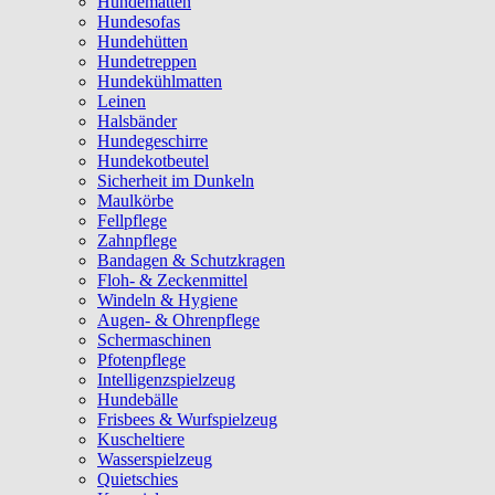
Hundematten
Hundesofas
Hundehütten
Hundetreppen
Hundekühlmatten
Leinen
Halsbänder
Hundegeschirre
Hundekotbeutel
Sicherheit im Dunkeln
Maulkörbe
Fellpflege
Zahnpflege
Bandagen & Schutzkragen
Floh- & Zeckenmittel
Windeln & Hygiene
Augen- & Ohrenpflege
Schermaschinen
Pfotenpflege
Intelligenzspielzeug
Hundebälle
Frisbees & Wurfspielzeug
Kuscheltiere
Wasserspielzeug
Quietschies