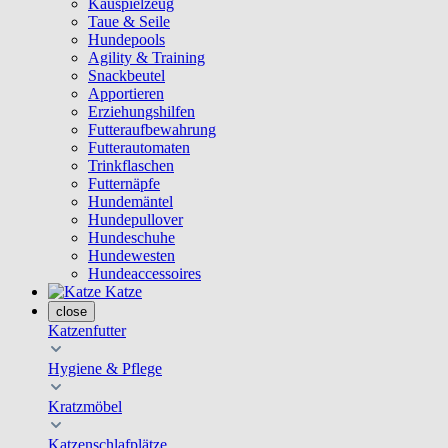
Kauspielzeug
Taue & Seile
Hundepools
Agility & Training
Snackbeutel
Apportieren
Erziehungshilfen
Futteraufbewahrung
Futterautomaten
Trinkflaschen
Futternäpfe
Hundemäntel
Hundepullover
Hundeschuhe
Hundewesten
Hundeaccessoires
Katze
close
Katzenfutter
Hygiene & Pflege
Kratzmöbel
Katzenschlafplätze