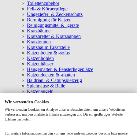
Toilettenzubehör
Fell- & Körperpflege
Ungeziefer- & Zeckenschutz
Beruhigung für Katzen
Reinigungsmittel & -geräte
Kratzbäume
Kratzbretter & Kratzpappen
Kratztonnen
Kratzbaum-Ersatzteile
Katzenbetten & -sofas
Katzenhöhlen
Katzenhäuser
Hängematten & Fensterliegeplätze
Katzendecken & -matten
Baldrian- & Catnipspielzeug
Spielmäuse & Bälle
Katzenangeln
Intelligenzspielzeug
Wir verwenden Cookies
Laserpointer & Elektrospielzeug
Katzentunnel
Wir verwenden Cookies zur Analyse unserer Besucherdaten, um unsere Website zu
Clicker & Target Sticks für Katzen
verbessern, um personalisierte Inhalte anzuzeigen und Dir ein großartiges Website-
Weiteres Katzenspielzeug
Erlebnis zu bieten.
Transportboxen
Halsbänder
Für weitere Informationen zu den von uns verwendeten Cookies besuche bitte unsere
Tragetaschen