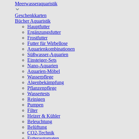
Meerwasseraquaristik
Geschenkkarten
Bücher Aquaristik
Hauptfutter
Ergänzungsfutter
Frostfutter
Futter für Wirbellose
Aquarienkombinationen
Süßwasser-Aquarien
Einsteiger-Sets
Nano-Aquarien
Aquarien-Möbel
Wasserpflege
Algenbekämpfung
Pflanzenpflege
Wassertests
Reinigen
Pumpen
Filter
Heizer & Kühler
Beleuchtung
Belüftung
CO2-Technik
Futterautomaten