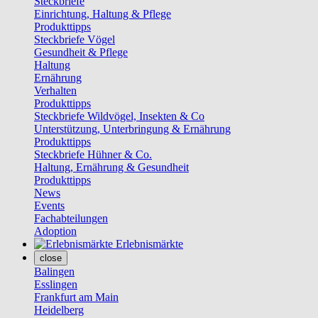
Steckbriefe
Einrichtung, Haltung & Pflege
Produkttipps
Steckbriefe Vögel
Gesundheit & Pflege
Haltung
Ernährung
Verhalten
Produkttipps
Steckbriefe Wildvögel, Insekten & Co
Unterstützung, Unterbringung & Ernährung
Produkttipps
Steckbriefe Hühner & Co.
Haltung, Ernährung & Gesundheit
Produkttipps
News
Events
Fachabteilungen
Adoption
Erlebnismärkte
close
Balingen
Esslingen
Frankfurt am Main
Heidelberg