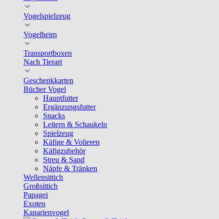
Vogelspielzeug
Vogelheim
Transportboxen
Nach Tierart
Geschenkkarten
Bücher Vogel
Hauptfutter
Ergänzungsfutter
Snacks
Leitern & Schaukeln
Spielzeug
Käfige & Volieren
Käfigzubehör
Streu & Sand
Näpfe & Tränken
Wellensittich
Großsittich
Papagei
Exoten
Kanarienvogel