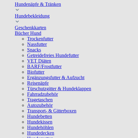
Hundenäpfe & Tränken
Hundebekleidung
Geschenkkarten
Bücher Hund
Trockenfutter
Nassfutter
Snacks
Getreidefreies Hundefutter
VET Diäten
BARF/Frostfutter
Biofutter
Ergänzungsfutter & Aufzucht
Reisenäpfe
Türschutzgitter & Hundeklappen
Fahrradzubehör
Tragetaschen
Autozubehör
Transport- & Gitterboxen
Hundebetten
Hundekissen
Hundehöhlen
Hundedecken