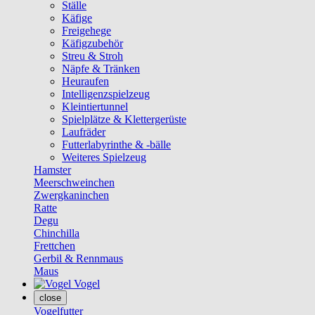
Ställe
Käfige
Freigehege
Käfigzubehör
Streu & Stroh
Näpfe & Tränken
Heuraufen
Intelligenzspielzeug
Kleintiertunnel
Spielplätze & Klettergerüste
Laufräder
Futterlabyrinthe & -bälle
Weiteres Spielzeug
Hamster
Meerschweinchen
Zwergkaninchen
Ratte
Degu
Chinchilla
Frettchen
Gerbil & Rennmaus
Maus
Vogel
close
Vogelfutter