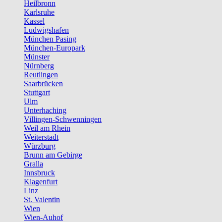
Heilbronn
Karlsruhe
Kassel
Ludwigshafen
München Pasing
München-Europark
Münster
Nürnberg
Reutlingen
Saarbrücken
Stuttgart
Ulm
Unterhaching
Villingen-Schwenningen
Weil am Rhein
Weiterstadt
Würzburg
Brunn am Gebirge
Gralla
Innsbruck
Klagenfurt
Linz
St. Valentin
Wien
Wien-Auhof