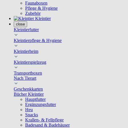
Faunaboxen
Pflege & Hygiene
Zubehör
Kleintier
close
Kleintierfutter
Kleintierpflege & Hygiene
Kleintierheim
Kleintierspielzeug
Transportboxen
Nach Tierart
Geschenkkarten
Bücher Kleintier
Hauptfutter
Ergänzungsfutter
Heu
Snacks
Krallen- & Fellpflege
Badesand & Badehäuser