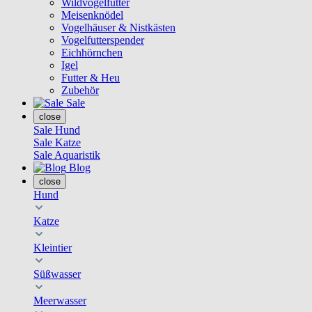
Wildvogelfutter
Meisenknödel
Vogelhäuser & Nistkästen
Vogelfutterspender
Eichhörnchen
Igel
Futter & Heu
Zubehör
Sale
close
Sale Hund
Sale Katze
Sale Aquaristik
Blog
close
Hund
Katze
Kleintier
Süßwasser
Meerwasser