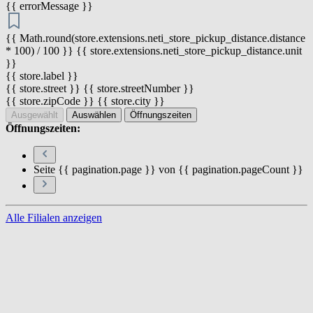
{{ errorMessage }}
{{ Math.round(store.extensions.neti_store_pickup_distance.distance
* 100) / 100 }} {{ store.extensions.neti_store_pickup_distance.unit
}}
{{ store.label }}
{{ store.street }} {{ store.streetNumber }}
{{ store.zipCode }} {{ store.city }}
Ausgewählt
Auswählen
Öffnungszeiten
Öffnungszeiten:
Seite {{ pagination.page }} von {{ pagination.pageCount }}
Alle Filialen anzeigen