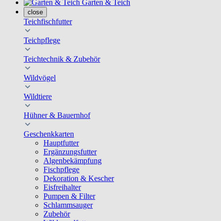
Garten & Teich
close
Teichfischfutter
Teichpflege
Teichtechnik & Zubehör
Wildvögel
Wildtiere
Hühner & Bauernhof
Geschenkkarten
Hauptfutter
Ergänzungsfutter
Algenbekämpfung
Fischpflege
Dekoration & Kescher
Eisfreihalter
Pumpen & Filter
Schlammsauger
Zubehör