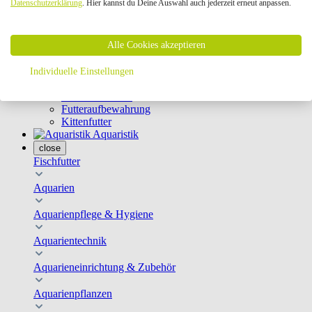
Datenschutzerklärung
. Hier kannst du Deine Auswahl auch jederzeit erneut anpassen.
Geschirre & Leinen
Katzenklappen
Schutznetze
Alle Cookies akzeptieren
Kippfensterschutz
Katzenkameras
Futternäpfe
Individuelle Einstellungen
Trinkbrunnen
Futterautomaten
Futteraufbewahrung
Kittenfutter
Aquaristik
close
Fischfutter
Aquarien
Aquarienpflege & Hygiene
Aquarientechnik
Aquarieneinrichtung & Zubehör
Aquarienpflanzen