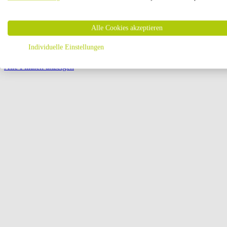
Öffnungszeiten:
Alle Cookies akzeptieren
Seite {{ pagination.page }} von {{ pagination.pageCount }}
Individuelle Einstellungen
Alle Filialen anzeigen