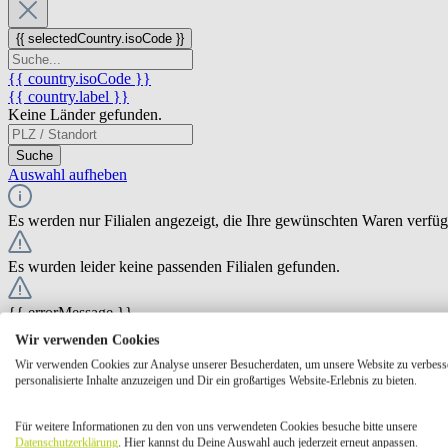
{{ selectedCountry.isoCode }}
{{ country.isoCode }}
{{ country.label }}
Keine Länder gefunden.
Suche
Auswahl aufheben
Es werden nur Filialen angezeigt, die Ihre gewünschten Waren verfü
Es wurden leider keine passenden Filialen gefunden.
{{ errorMessage }}
Wir verwenden Cookies
{{ Math.round(store.extensions.neti_store_pickup_distance.distance *
Wir verwenden Cookies zur Analyse unserer Besucherdaten, um unsere Website zu verbess
{{ store.label }}
personalisierte Inhalte anzuzeigen und Dir ein großartiges Website-Erlebnis zu bieten.
{{ store.street }} {{ store.streetNumber }}
{{ store.zipCode }} {{ store.city }}
Für weitere Informationen zu den von uns verwendeten Cookies besuche bitte unsere
Ausgewählt
Auswählen
Öffnungszeiten
Datenschutzerklärung
. Hier kannst du Deine Auswahl auch jederzeit erneut anpassen.