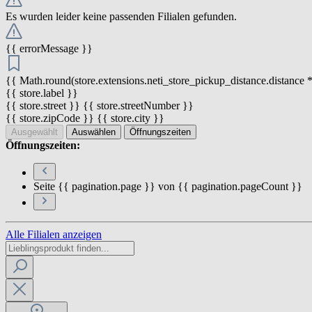
Es wurden leider keine passenden Filialen gefunden.
{{ errorMessage }}
{{ Math.round(store.extensions.neti_store_pickup_distance.distance *
{{ store.label }}
{{ store.street }} {{ store.streetNumber }}
{{ store.zipCode }} {{ store.city }}
Ausgewählt
Auswählen
Öffnungszeiten
Öffnungszeiten:
Seite {{ pagination.page }} von {{ pagination.pageCount }}
Alle Filialen anzeigen