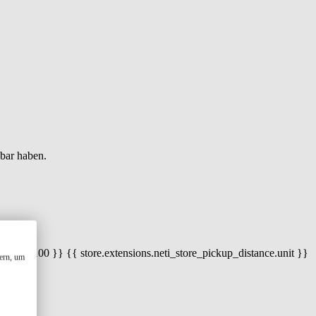
gbar haben.
 100) / 100 }} {{ store.extensions.neti_store_pickup_distance.unit }}
ern, um