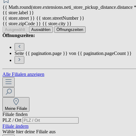
{{ Math.round(store.extensions.neti_store_pickup_distance.distance *
{{ store.label }}
{{ store.street }} {{ store.streetNumber }}
{{ store.zipCode }} {{ store.city }}
Ausgewählt
Auswählen
Öffnungszeiten
Öffnungszeiten:
Seite {{ pagination.page }} von {{ pagination.pageCount }}
Alle Filialen anzeigen
Meine Filiale
Filiale finden
PLZ / Ort
Filiale ändern
Wähle hier deine Filiale aus