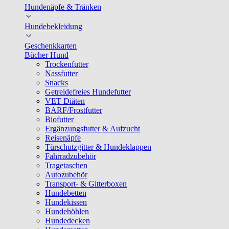
Hundenäpfe & Tränken
Hundebekleidung
Geschenkkarten
Bücher Hund
Trockenfutter
Nassfutter
Snacks
Getreidefreies Hundefutter
VET Diäten
BARF/Frostfutter
Biofutter
Ergänzungsfutter & Aufzucht
Reisenäpfe
Türschutzgitter & Hundeklappen
Fahrradzubehör
Tragetaschen
Autozubehör
Transport- & Gitterboxen
Hundebetten
Hundekissen
Hundehöhlen
Hundedecken