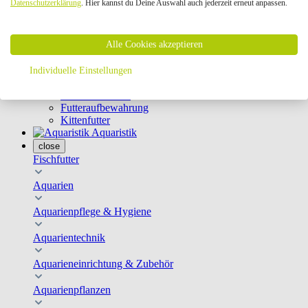
Datenschutzerklärung
. Hier kannst du Deine Auswahl auch jederzeit erneut anpassen.
Geschirre & Leinen
Katzenklappen
Schutznetze
Alle Cookies akzeptieren
Kippfensterschutz
Katzenkameras
Futternäpfe
Individuelle Einstellungen
Trinkbrunnen
Futterautomaten
Futteraufbewahrung
Kittenfutter
Aquaristik
close
Fischfutter
Aquarien
Aquarienpflege & Hygiene
Aquarientechnik
Aquarieneinrichtung & Zubehör
Aquarienpflanzen