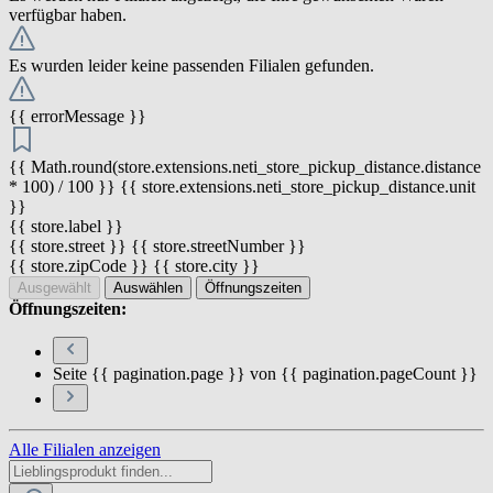
verfügbar haben.
Es wurden leider keine passenden Filialen gefunden.
{{ errorMessage }}
{{ Math.round(store.extensions.neti_store_pickup_distance.distance
* 100) / 100 }} {{ store.extensions.neti_store_pickup_distance.unit
}}
{{ store.label }}
{{ store.street }} {{ store.streetNumber }}
{{ store.zipCode }} {{ store.city }}
Ausgewählt
Auswählen
Öffnungszeiten
Öffnungszeiten:
Seite {{ pagination.page }} von {{ pagination.pageCount }}
Alle Filialen anzeigen