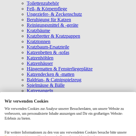
Toilettenzubehör
Fell- & Körperpflege
Ungeziefer- & Zeckenschutz
Beruhigung für Katzen
Reinigungsmittel & -geräte
Kratzbäume
Kratzbretter & Kratzpappen
Kratztonnen
Kratzbaum-Ersatzteile
Katzenbetten & -sofas
Katzenhöhlen
Katzenhäuser
Hängematten & Fensterliegeplätze
Katzendecken & -matten
Baldrian- & Catnipspielzeug
Spielmäuse & Bälle
Katzenangeln
Intelligenzspielzeug
Wir verwenden Cookies
Laserpointer & Elektrospielzeug
Katzentunnel
Wir verwenden Cookies zur Analyse unserer Besucherdaten, um unsere Website zu
Clicker & Target Sticks für Katzen
verbessern, um personalisierte Inhalte anzuzeigen und Dir ein großartiges Website-
Weiteres Katzenspielzeug
Erlebnis zu bieten.
Transportboxen
Halsbänder
Für weitere Informationen zu den von uns verwendeten Cookies besuche bitte unsere
Tragetaschen