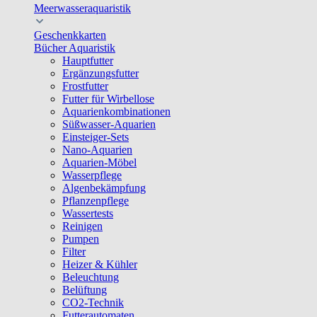
Meerwasseraquaristik
Geschenkkarten
Bücher Aquaristik
Hauptfutter
Ergänzungsfutter
Frostfutter
Futter für Wirbellose
Aquarienkombinationen
Süßwasser-Aquarien
Einsteiger-Sets
Nano-Aquarien
Aquarien-Möbel
Wasserpflege
Algenbekämpfung
Pflanzenpflege
Wassertests
Reinigen
Pumpen
Filter
Heizer & Kühler
Beleuchtung
Belüftung
CO2-Technik
Futterautomaten