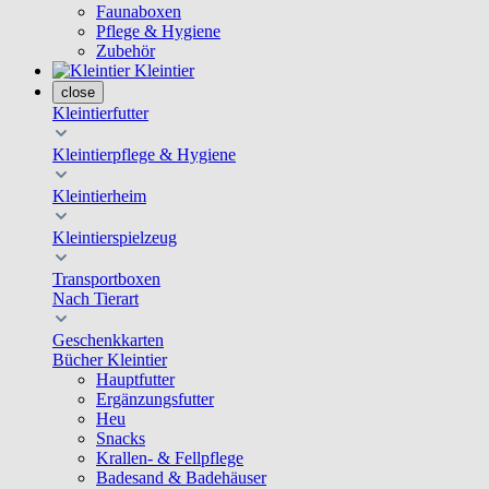
Faunaboxen
Pflege & Hygiene
Zubehör
Kleintier
close
Kleintierfutter
Kleintierpflege & Hygiene
Kleintierheim
Kleintierspielzeug
Transportboxen
Nach Tierart
Geschenkkarten
Bücher Kleintier
Hauptfutter
Ergänzungsfutter
Heu
Snacks
Krallen- & Fellpflege
Badesand & Badehäuser