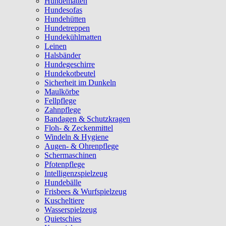
Hundematten
Hundesofas
Hundehütten
Hundetreppen
Hundekühlmatten
Leinen
Halsbänder
Hundegeschirre
Hundekotbeutel
Sicherheit im Dunkeln
Maulkörbe
Fellpflege
Zahnpflege
Bandagen & Schutzkragen
Floh- & Zeckenmittel
Windeln & Hygiene
Augen- & Ohrenpflege
Schermaschinen
Pfotenpflege
Intelligenzspielzeug
Hundebälle
Frisbees & Wurfspielzeug
Kuscheltiere
Wasserspielzeug
Quietschies