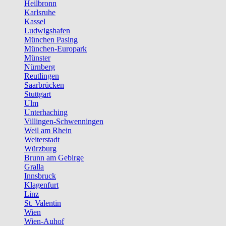
Heilbronn
Karlsruhe
Kassel
Ludwigshafen
München Pasing
München-Europark
Münster
Nürnberg
Reutlingen
Saarbrücken
Stuttgart
Ulm
Unterhaching
Villingen-Schwenningen
Weil am Rhein
Weiterstadt
Würzburg
Brunn am Gebirge
Gralla
Innsbruck
Klagenfurt
Linz
St. Valentin
Wien
Wien-Auhof