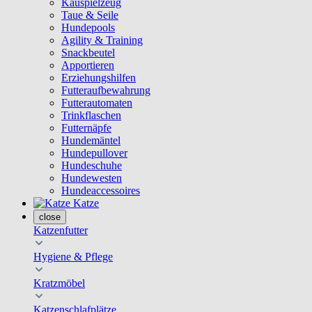
Kauspielzeug
Taue & Seile
Hundepools
Agility & Training
Snackbeutel
Apportieren
Erziehungshilfen
Futteraufbewahrung
Futterautomaten
Trinkflaschen
Futternäpfe
Hundemäntel
Hundepullover
Hundeschuhe
Hundewesten
Hundeaccessoires
Katze
close
Katzenfutter
Hygiene & Pflege
Kratzmöbel
Katzenschlafplätze