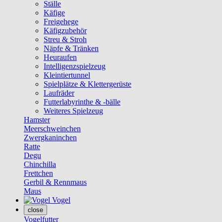
Ställe
Käfige
Freigehege
Käfigzubehör
Streu & Stroh
Näpfe & Tränken
Heuraufen
Intelligenzspielzeug
Kleintiertunnel
Spielplätze & Klettergerüste
Laufräder
Futterlabyrinthe & -bälle
Weiteres Spielzeug
Hamster
Meerschweinchen
Zwergkaninchen
Ratte
Degu
Chinchilla
Frettchen
Gerbil & Rennmaus
Maus
Vogel
close
Vogelfutter