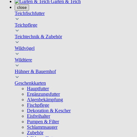
Garten & Teich
close
Teichfischfutter
Teichpflege
Teichtechnik & Zubehör
Wildvögel
Wildtiere
Hühner & Bauernhof
Geschenkkarten
Hauptfutter
Ergänzungsfutter
Algenbekämpfung
Fischpflege
Dekoration & Kescher
Eisfreihalter
Pumpen & Filter
Schlammsauger
Zubehör