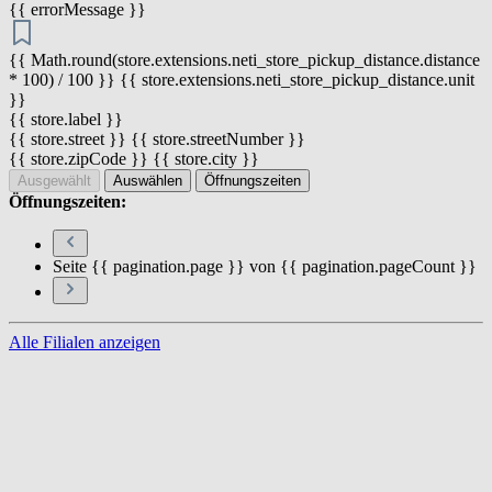
{{ errorMessage }}
{{ Math.round(store.extensions.neti_store_pickup_distance.distance
* 100) / 100 }} {{ store.extensions.neti_store_pickup_distance.unit
}}
{{ store.label }}
{{ store.street }} {{ store.streetNumber }}
{{ store.zipCode }} {{ store.city }}
Ausgewählt
Auswählen
Öffnungszeiten
Öffnungszeiten:
Seite {{ pagination.page }} von {{ pagination.pageCount }}
Alle Filialen anzeigen