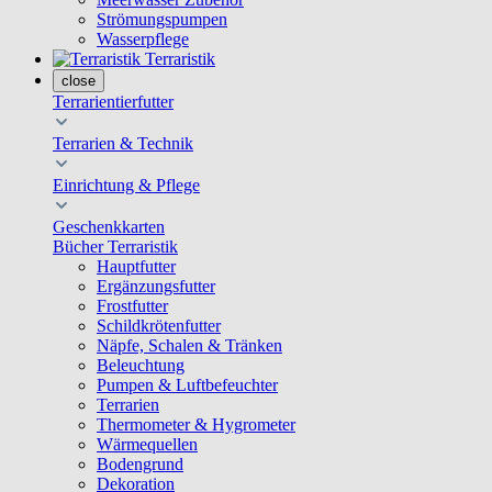
Strömungspumpen
Wasserpflege
Terraristik
close
Terrarientierfutter
Terrarien & Technik
Einrichtung & Pflege
Geschenkkarten
Bücher Terraristik
Hauptfutter
Ergänzungsfutter
Frostfutter
Schildkrötenfutter
Näpfe, Schalen & Tränken
Beleuchtung
Pumpen & Luftbefeuchter
Terrarien
Thermometer & Hygrometer
Wärmequellen
Bodengrund
Dekoration