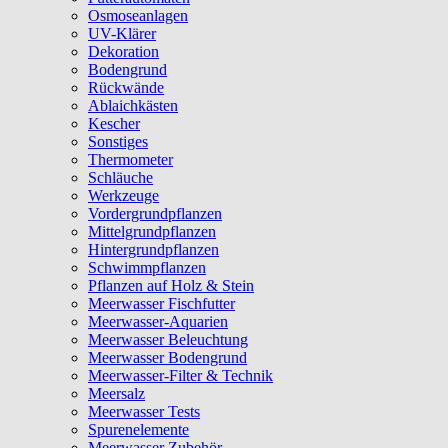
Osmoseanlagen
UV-Klärer
Dekoration
Bodengrund
Rückwände
Ablaichkästen
Kescher
Sonstiges
Thermometer
Schläuche
Werkzeuge
Vordergrundpflanzen
Mittelgrundpflanzen
Hintergrundpflanzen
Schwimmpflanzen
Pflanzen auf Holz & Stein
Meerwasser Fischfutter
Meerwasser-Aquarien
Meerwasser Beleuchtung
Meerwasser Bodengrund
Meerwasser-Filter & Technik
Meersalz
Meerwasser Tests
Spurenelemente
Meerwasser Zubehör