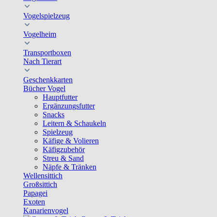
Vogelspielzeug
Vogelheim
Transportboxen
Nach Tierart
Geschenkkarten
Bücher Vogel
Hauptfutter
Ergänzungsfutter
Snacks
Leitern & Schaukeln
Spielzeug
Käfige & Volieren
Käfigzubehör
Streu & Sand
Näpfe & Tränken
Wellensittich
Großsittich
Papagei
Exoten
Kanarienvogel