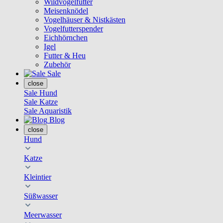
Wildvogelfutter
Meisenknödel
Vogelhäuser & Nistkästen
Vogelfutterspender
Eichhörnchen
Igel
Futter & Heu
Zubehör
Sale
close
Sale Hund
Sale Katze
Sale Aquaristik
Blog
close
Hund
Katze
Kleintier
Süßwasser
Meerwasser