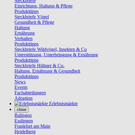
Steckbriefe
Einrichtung, Haltung & Pflege
Produkttipps
Steckbriefe Vögel
Gesundheit & Pflege
Haltung
Ernährung
Verhalten
Produkttipps
Steckbriefe Wildvögel, Insekten & Co
Unterstützung, Unterbringung & Ernährung
Produkttipps
Steckbriefe Hühner & Co.
Haltung, Ernährung & Gesundheit
Produkttipps
News
Events
Fachabteilungen
Adoption
Erlebnismärkte
close
Balingen
Esslingen
Frankfurt am Main
Heidelberg