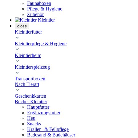
Faunaboxen
Pflege & Hygiene
Zubehör
Kleintier
close
Kleintierfutter
Kleintierpflege & Hygiene
Kleintierheim
Kleintierspielzeug
Transportboxen
Nach Tierart
Geschenkkarten
Bücher Kleintier
Hauptfutter
Ergänzungsfutter
Heu
Snacks
Krallen- & Fellpflege
Badesand & Badehäuser