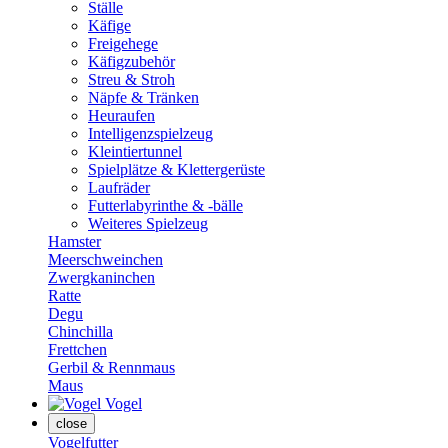
Ställe
Käfige
Freigehege
Käfigzubehör
Streu & Stroh
Näpfe & Tränken
Heuraufen
Intelligenzspielzeug
Kleintiertunnel
Spielplätze & Klettergerüste
Laufräder
Futterlabyrinthe & -bälle
Weiteres Spielzeug
Hamster
Meerschweinchen
Zwergkaninchen
Ratte
Degu
Chinchilla
Frettchen
Gerbil & Rennmaus
Maus
Vogel
close
Vogelfutter