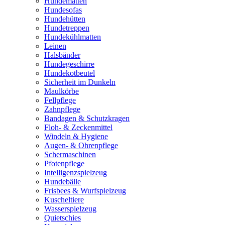
Hundematten
Hundesofas
Hundehütten
Hundetreppen
Hundekühlmatten
Leinen
Halsbänder
Hundegeschirre
Hundekotbeutel
Sicherheit im Dunkeln
Maulkörbe
Fellpflege
Zahnpflege
Bandagen & Schutzkragen
Floh- & Zeckenmittel
Windeln & Hygiene
Augen- & Ohrenpflege
Schermaschinen
Pfotenpflege
Intelligenzspielzeug
Hundebälle
Frisbees & Wurfspielzeug
Kuscheltiere
Wasserspielzeug
Quietschies