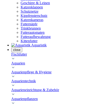
Geschirre & Leinen
Katzenklappen
Schutznetze
Kippfensterschutz
Katzenkameras
Futternäpfe
Trinkbrunnen
Futterautomaten
Futteraufbewahrung
Kittenfutter
Aquaristik
close
Fischfutter
Aquarien
Aquarienpflege & Hygiene
Aquarientechnik
Aquarieneinrichtung & Zubehör
Aquarienpflanzen