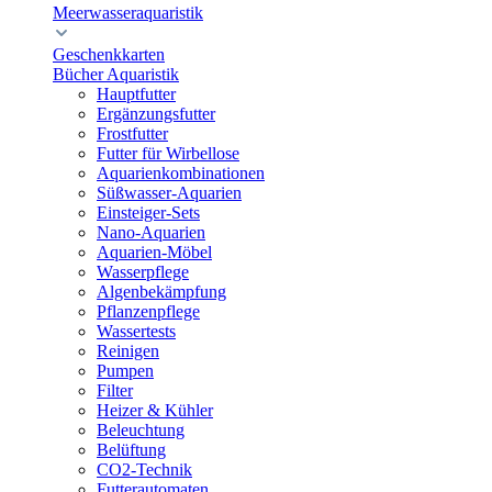
Meerwasseraquaristik
Geschenkkarten
Bücher Aquaristik
Hauptfutter
Ergänzungsfutter
Frostfutter
Futter für Wirbellose
Aquarienkombinationen
Süßwasser-Aquarien
Einsteiger-Sets
Nano-Aquarien
Aquarien-Möbel
Wasserpflege
Algenbekämpfung
Pflanzenpflege
Wassertests
Reinigen
Pumpen
Filter
Heizer & Kühler
Beleuchtung
Belüftung
CO2-Technik
Futterautomaten