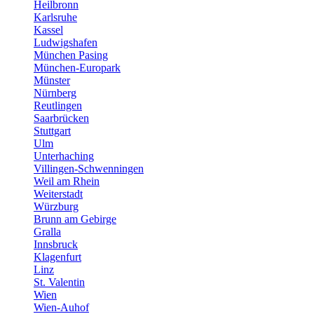
Heilbronn
Karlsruhe
Kassel
Ludwigshafen
München Pasing
München-Europark
Münster
Nürnberg
Reutlingen
Saarbrücken
Stuttgart
Ulm
Unterhaching
Villingen-Schwenningen
Weil am Rhein
Weiterstadt
Würzburg
Brunn am Gebirge
Gralla
Innsbruck
Klagenfurt
Linz
St. Valentin
Wien
Wien-Auhof