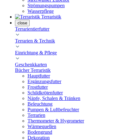
Strömungspumpen
Wasserpflege
Terraristik
close
Terrarientierfutter
Terrarien & Technik
Einrichtung & Pflege
Geschenkkarten
Bücher Terraristik
Hauptfutter
Ergänzungsfutter
Frostfutter
Schildkrötenfutter
Näpfe, Schalen & Tränken
Beleuchtung
Pumpen & Luftbefeuchter
Terrarien
Thermometer & Hygrometer
Wärmequellen
Bodengrund
Dekoration