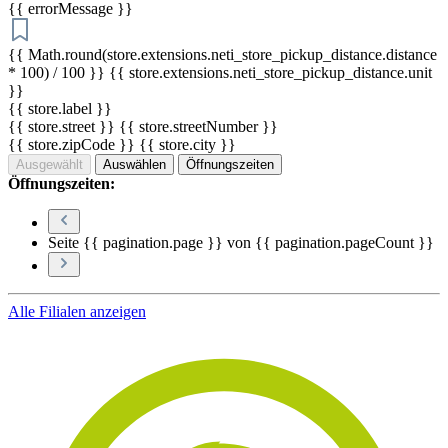
{{ errorMessage }}
{{ Math.round(store.extensions.neti_store_pickup_distance.distance
* 100) / 100 }} {{ store.extensions.neti_store_pickup_distance.unit
}}
{{ store.label }}
{{ store.street }} {{ store.streetNumber }}
{{ store.zipCode }} {{ store.city }}
Ausgewählt
Auswählen
Öffnungszeiten
Öffnungszeiten:
Seite {{ pagination.page }} von {{ pagination.pageCount }}
Alle Filialen anzeigen