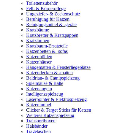
Toilettenzubehör
Fell- & Körperpflege
Ungeziefer- & Zeckenschutz
Beruhigung für Katzen
Reinigungsmittel & -geräte
Kratzbäume
Kratzbretter & Kratzpappen
Kratztonnen
Kratzbaum-Ersatzteile
Katzenbetten & -sofas
Katzenhöhlen
Katzenhäuser
Hängematten & Fensterliegeplätze
Katzendecken & -matten
Baldrian- & Catnipspielzeug
Spielmäuse & Bälle
Katzenangeln
Intelligenzspielzeug
Laserpointer & Elektrospielzeug
Katzentunnel
Clicker & Target Sticks für Katzen
Weiteres Katzenspielzeug
Transportboxen
Halsbänder
Tragetaschen