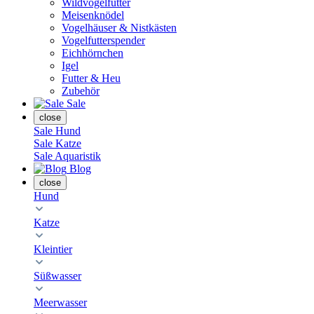
Wildvogelfutter
Meisenknödel
Vogelhäuser & Nistkästen
Vogelfutterspender
Eichhörnchen
Igel
Futter & Heu
Zubehör
Sale
close
Sale Hund
Sale Katze
Sale Aquaristik
Blog
close
Hund
Katze
Kleintier
Süßwasser
Meerwasser