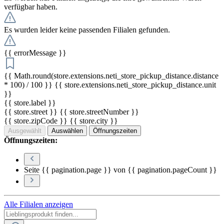
verfügbar haben.
Es wurden leider keine passenden Filialen gefunden.
{{ errorMessage }}
{{ Math.round(store.extensions.neti_store_pickup_distance.distance
* 100) / 100 }} {{ store.extensions.neti_store_pickup_distance.unit
}}
{{ store.label }}
{{ store.street }} {{ store.streetNumber }}
{{ store.zipCode }} {{ store.city }}
Ausgewählt
Auswählen
Öffnungszeiten
Öffnungszeiten:
Seite {{ pagination.page }} von {{ pagination.pageCount }}
Alle Filialen anzeigen