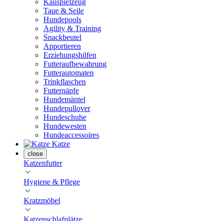
Kauspielzeug
Taue & Seile
Hundepools
Agility & Training
Snackbeutel
Apportieren
Erziehungshilfen
Futteraufbewahrung
Futterautomaten
Trinkflaschen
Futternäpfe
Hundemäntel
Hundepullover
Hundeschuhe
Hundewesten
Hundeaccessoires
Katze
close
Katzenfutter
Hygiene & Pflege
Kratzmöbel
Katzenschlafplätze