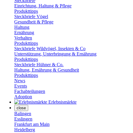
Steckbriefe
Einrichtung, Haltung & Pflege
Produkttipps
Steckbriefe Vögel
Gesundheit & Pflege
Haltung
Ernährung
Verhalten
Produkttipps
Steckbriefe Wildvögel, Insekten & Co
Unterstützung, Unterbringung & Ernährung
Produkttipps
Steckbriefe Hühner & Co.
Haltung, Ernährung & Gesundheit
Produkttipps
News
Events
Fachabteilungen
Adoption
Erlebnismärkte
close
Balingen
Esslingen
Frankfurt am Main
Heidelberg