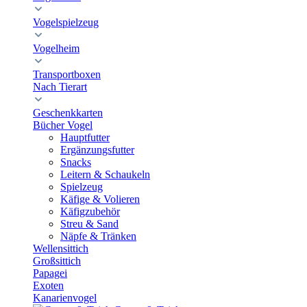
Vogelspielzeug
Vogelheim
Transportboxen
Nach Tierart
Geschenkkarten
Bücher Vogel
Hauptfutter
Ergänzungsfutter
Snacks
Leitern & Schaukeln
Spielzeug
Käfige & Volieren
Käfigzubehör
Streu & Sand
Näpfe & Tränken
Wellensittich
Großsittich
Papagei
Exoten
Kanarienvogel