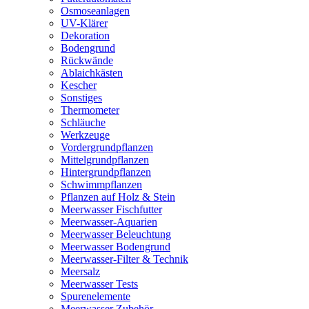
Osmoseanlagen
UV-Klärer
Dekoration
Bodengrund
Rückwände
Ablaichkästen
Kescher
Sonstiges
Thermometer
Schläuche
Werkzeuge
Vordergrundpflanzen
Mittelgrundpflanzen
Hintergrundpflanzen
Schwimmpflanzen
Pflanzen auf Holz & Stein
Meerwasser Fischfutter
Meerwasser-Aquarien
Meerwasser Beleuchtung
Meerwasser Bodengrund
Meerwasser-Filter & Technik
Meersalz
Meerwasser Tests
Spurenelemente
Meerwasser Zubehör