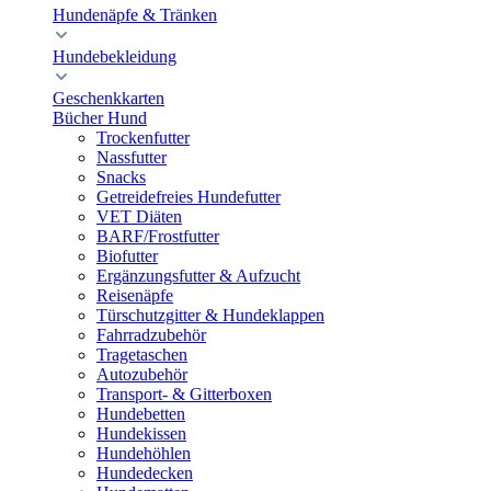
Hundenäpfe & Tränken
Hundebekleidung
Geschenkkarten
Bücher Hund
Trockenfutter
Nassfutter
Snacks
Getreidefreies Hundefutter
VET Diäten
BARF/Frostfutter
Biofutter
Ergänzungsfutter & Aufzucht
Reisenäpfe
Türschutzgitter & Hundeklappen
Fahrradzubehör
Tragetaschen
Autozubehör
Transport- & Gitterboxen
Hundebetten
Hundekissen
Hundehöhlen
Hundedecken