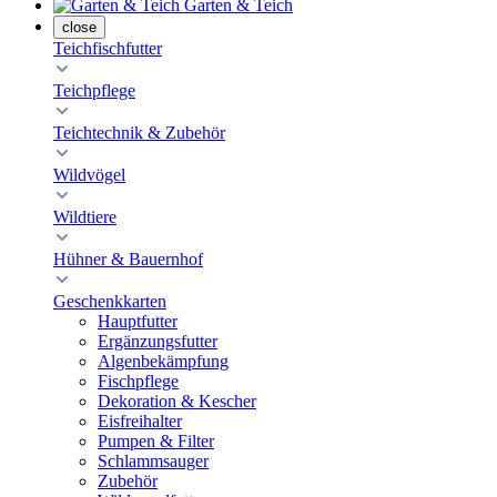
Garten & Teich
close
Teichfischfutter
Teichpflege
Teichtechnik & Zubehör
Wildvögel
Wildtiere
Hühner & Bauernhof
Geschenkkarten
Hauptfutter
Ergänzungsfutter
Algenbekämpfung
Fischpflege
Dekoration & Kescher
Eisfreihalter
Pumpen & Filter
Schlammsauger
Zubehör