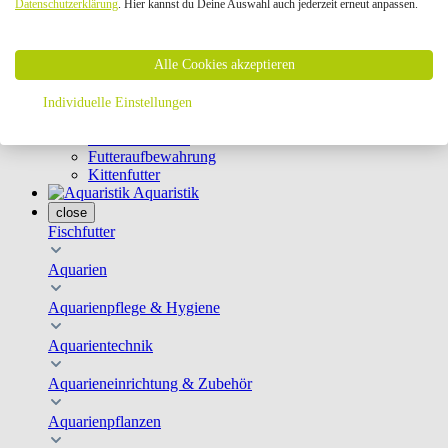
Datenschutzerklärung
. Hier kannst du Deine Auswahl auch jederzeit erneut anpassen.
Geschirre & Leinen
Katzenklappen
Schutznetze
Alle Cookies akzeptieren
Kippfensterschutz
Katzenkameras
Futternäpfe
Individuelle Einstellungen
Trinkbrunnen
Futterautomaten
Futteraufbewahrung
Kittenfutter
Aquaristik
close
Fischfutter
Aquarien
Aquarienpflege & Hygiene
Aquarientechnik
Aquarieneinrichtung & Zubehör
Aquarienpflanzen