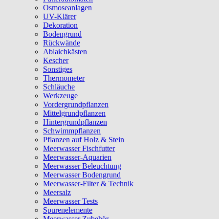
Osmoseanlagen
UV-Klärer
Dekoration
Bodengrund
Rückwände
Ablaichkästen
Kescher
Sonstiges
Thermometer
Schläuche
Werkzeuge
Vordergrundpflanzen
Mittelgrundpflanzen
Hintergrundpflanzen
Schwimmpflanzen
Pflanzen auf Holz & Stein
Meerwasser Fischfutter
Meerwasser-Aquarien
Meerwasser Beleuchtung
Meerwasser Bodengrund
Meerwasser-Filter & Technik
Meersalz
Meerwasser Tests
Spurenelemente
Meerwasser Zubehör