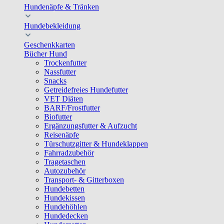
Hundenäpfe & Tränken
Hundebekleidung
Geschenkkarten
Bücher Hund
Trockenfutter
Nassfutter
Snacks
Getreidefreies Hundefutter
VET Diäten
BARF/Frostfutter
Biofutter
Ergänzungsfutter & Aufzucht
Reisenäpfe
Türschutzgitter & Hundeklappen
Fahrradzubehör
Tragetaschen
Autozubehör
Transport- & Gitterboxen
Hundebetten
Hundekissen
Hundehöhlen
Hundedecken