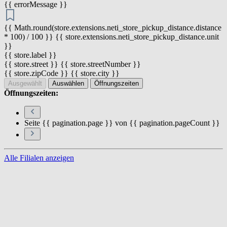
{{ errorMessage }}
{{ Math.round(store.extensions.neti_store_pickup_distance.distance
* 100) / 100 }} {{ store.extensions.neti_store_pickup_distance.unit
}}
{{ store.label }}
{{ store.street }} {{ store.streetNumber }}
{{ store.zipCode }} {{ store.city }}
Ausgewählt
Auswählen
Öffnungszeiten
Öffnungszeiten:
Seite {{ pagination.page }} von {{ pagination.pageCount }}
Alle Filialen anzeigen