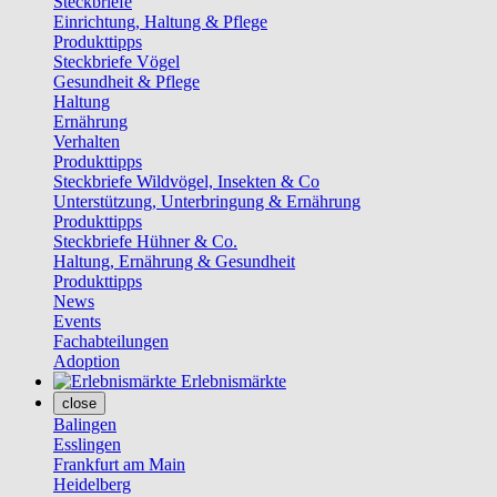
Steckbriefe
Einrichtung, Haltung & Pflege
Produkttipps
Steckbriefe Vögel
Gesundheit & Pflege
Haltung
Ernährung
Verhalten
Produkttipps
Steckbriefe Wildvögel, Insekten & Co
Unterstützung, Unterbringung & Ernährung
Produkttipps
Steckbriefe Hühner & Co.
Haltung, Ernährung & Gesundheit
Produkttipps
News
Events
Fachabteilungen
Adoption
Erlebnismärkte
close
Balingen
Esslingen
Frankfurt am Main
Heidelberg