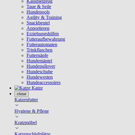
Kauspielzeug
Taue & Seile
Hundepools
Agility & Training
Snackbeutel
Apportieren
Erziehungshilfen
Futteraufbewahrung
Futterautomaten
Trinkflaschen
Futternäpfe
Hundemäntel
Hundepullover
Hundeschuhe
Hundewesten
Hundeaccessoires
Katze
close
Katzenfutter
Hygiene & Pflege
Kratzmöbel
Katzenschlafplätze