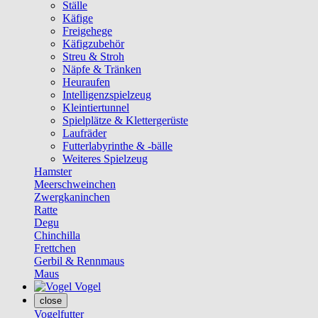
Ställe
Käfige
Freigehege
Käfigzubehör
Streu & Stroh
Näpfe & Tränken
Heuraufen
Intelligenzspielzeug
Kleintiertunnel
Spielplätze & Klettergerüste
Laufräder
Futterlabyrinthe & -bälle
Weiteres Spielzeug
Hamster
Meerschweinchen
Zwergkaninchen
Ratte
Degu
Chinchilla
Frettchen
Gerbil & Rennmaus
Maus
Vogel
close
Vogelfutter