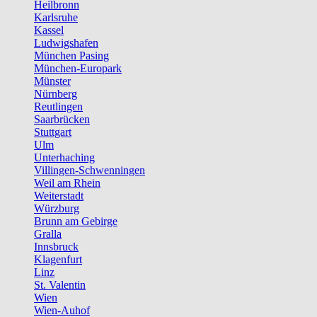
Heilbronn
Karlsruhe
Kassel
Ludwigshafen
München Pasing
München-Europark
Münster
Nürnberg
Reutlingen
Saarbrücken
Stuttgart
Ulm
Unterhaching
Villingen-Schwenningen
Weil am Rhein
Weiterstadt
Würzburg
Brunn am Gebirge
Gralla
Innsbruck
Klagenfurt
Linz
St. Valentin
Wien
Wien-Auhof