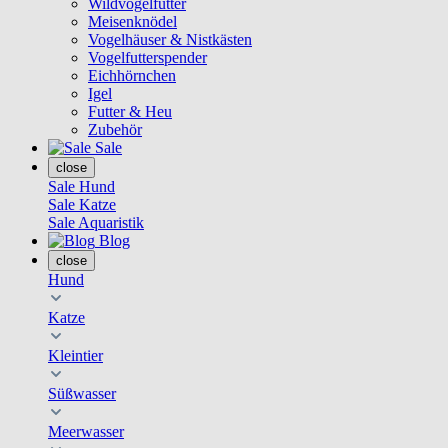
Wildvogelfutter
Meisenknödel
Vogelhäuser & Nistkästen
Vogelfutterspender
Eichhörnchen
Igel
Futter & Heu
Zubehör
Sale
close
Sale Hund
Sale Katze
Sale Aquaristik
Blog
close
Hund
Katze
Kleintier
Süßwasser
Meerwasser