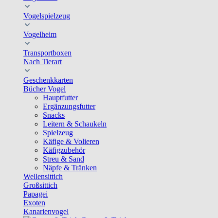
Vogelspielzeug
Vogelheim
Transportboxen
Nach Tierart
Geschenkkarten
Bücher Vogel
Hauptfutter
Ergänzungsfutter
Snacks
Leitern & Schaukeln
Spielzeug
Käfige & Volieren
Käfigzubehör
Streu & Sand
Näpfe & Tränken
Wellensittich
Großsittich
Papagei
Exoten
Kanarienvogel