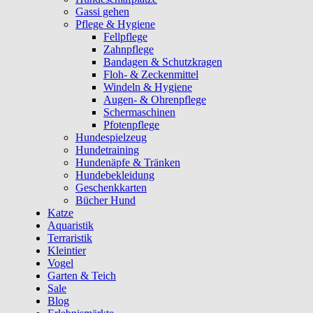
Gassi gehen
Pflege & Hygiene
Fellpflege
Zahnpflege
Bandagen & Schutzkragen
Floh- & Zeckenmittel
Windeln & Hygiene
Augen- & Ohrenpflege
Schermaschinen
Pfotenpflege
Hundespielzeug
Hundetraining
Hundenäpfe & Tränken
Hundebekleidung
Geschenkkarten
Bücher Hund
Katze
Aquaristik
Terraristik
Kleintier
Vogel
Garten & Teich
Sale
Blog