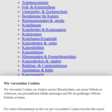
Toilettenzubehör
Fell- & Körperpflege
Ungeziefer- & Zeckenschutz
Beruhigung für Katzen
Reinigungsmittel & -geräte
Kratzbäume
Kratzbretter & Kratzpappen
Kratztonnen
Kratzbaum-Ersatzteile
Katzenbetten & -sofas
Katzenhöhlen
Katzenhäuser
Hängematten & Fensterliegeplätze
Katzendecken & -matten
Baldrian- & Catnipspielzeug
Spielmäuse & Bälle
Katzenangeln
Intelligenzspielzeug
Wir verwenden Cookies
Laserpointer & Elektrospielzeug
Katzentunnel
Wir verwenden Cookies zur Analyse unserer Besucherdaten, um unsere Website zu
Clicker & Target Sticks für Katzen
verbessern, um personalisierte Inhalte anzuzeigen und Dir ein großartiges Website-
Weiteres Katzenspielzeug
Erlebnis zu bieten.
Transportboxen
Halsbänder
Für weitere Informationen zu den von uns verwendeten Cookies besuche bitte unsere
Tragetaschen