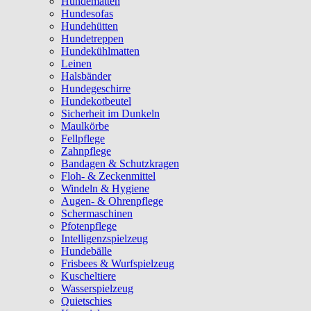
Hundematten
Hundesofas
Hundehütten
Hundetreppen
Hundekühlmatten
Leinen
Halsbänder
Hundegeschirre
Hundekotbeutel
Sicherheit im Dunkeln
Maulkörbe
Fellpflege
Zahnpflege
Bandagen & Schutzkragen
Floh- & Zeckenmittel
Windeln & Hygiene
Augen- & Ohrenpflege
Schermaschinen
Pfotenpflege
Intelligenzspielzeug
Hundebälle
Frisbees & Wurfspielzeug
Kuscheltiere
Wasserspielzeug
Quietschies