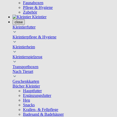
Faunaboxen
Pflege & Hygiene
Zubehör
Kleintier
close
Kleintierfutter
Kleintierpflege & Hygiene
Kleintierheim
Kleintierspielzeug
Transportboxen
Nach Tierart
Geschenkkarten
Bücher Kleintier
Hauptfutter
Ergänzungsfutter
Heu
Snacks
Krallen- & Fellpflege
Badesand & Badehäuser