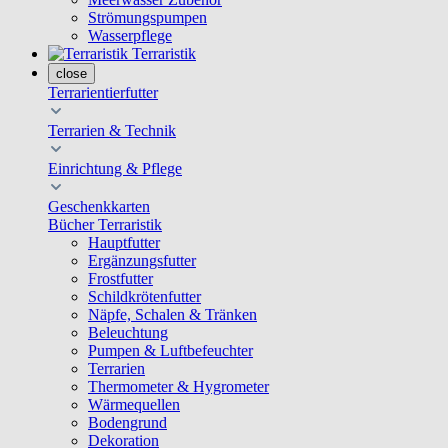
Strömungspumpen
Wasserpflege
Terraristik
close
Terrarientierfutter
Terrarien & Technik
Einrichtung & Pflege
Geschenkkarten
Bücher Terraristik
Hauptfutter
Ergänzungsfutter
Frostfutter
Schildkrötenfutter
Näpfe, Schalen & Tränken
Beleuchtung
Pumpen & Luftbefeuchter
Terrarien
Thermometer & Hygrometer
Wärmequellen
Bodengrund
Dekoration