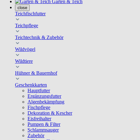
Garten & Teich
close
Teichfischfutter
Teichpflege
Teichtechnik & Zubehör
Wildvögel
Wildtiere
Hühner & Bauernhof
Geschenkkarten
Hauptfutter
Ergänzungsfutter
Algenbekämpfung
Fischpflege
Dekoration & Kescher
Eisfreihalter
Pumpen & Filter
Schlammsauger
Zubehör