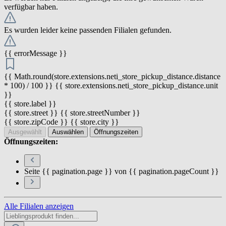
verfügbar haben.
Es wurden leider keine passenden Filialen gefunden.
{{ errorMessage }}
{{ Math.round(store.extensions.neti_store_pickup_distance.distance
* 100) / 100 }} {{ store.extensions.neti_store_pickup_distance.unit
}}
{{ store.label }}
{{ store.street }} {{ store.streetNumber }}
{{ store.zipCode }} {{ store.city }}
Ausgewählt
Auswählen
Öffnungszeiten
Öffnungszeiten:
Seite {{ pagination.page }} von {{ pagination.pageCount }}
Alle Filialen anzeigen