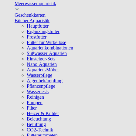
Meerwasseraquaristik
Geschenkkarten
Bücher Aquaristik
Hauptfutter
Ergänzungsfutter
Frostfutter
Futter für Wirbellose
Aquarienkombinationen
Süßwasser-Aquarien
Einsteiger-Sets
Nano-Aquarien
Aquarien-Möbel
Wasserpflege
Algenbekämpfung
Pflanzenpflege
Wassertests
Reinigen
Pumpen
Filter
Heizer & Kühler
Beleuchtung
Belüftung
CO2-Technik
Futterautomaten