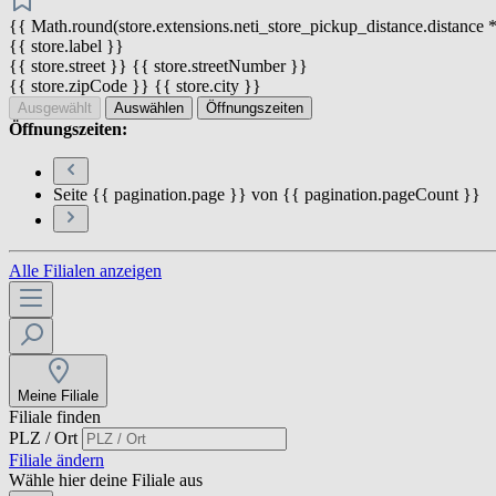
{{ Math.round(store.extensions.neti_store_pickup_distance.distance *
{{ store.label }}
{{ store.street }} {{ store.streetNumber }}
{{ store.zipCode }} {{ store.city }}
Ausgewählt
Auswählen
Öffnungszeiten
Öffnungszeiten:
Seite {{ pagination.page }} von {{ pagination.pageCount }}
Alle Filialen anzeigen
Meine Filiale
Filiale finden
PLZ / Ort
Filiale ändern
Wähle hier deine Filiale aus