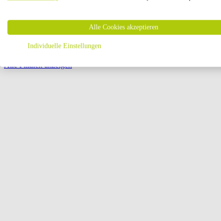
Öffnungszeiten:
Alle Cookies akzeptieren
Seite {{ pagination.page }} von {{ pagination.pageCount }}
Individuelle Einstellungen
Alle Filialen anzeigen