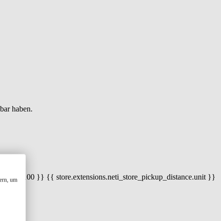
gbar haben.
 100) / 100 }} {{ store.extensions.neti_store_pickup_distance.unit }}
ern, um