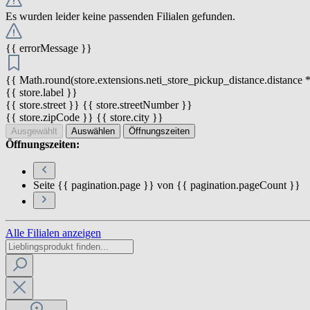
Es wurden leider keine passenden Filialen gefunden.
{{ errorMessage }}
{{ Math.round(store.extensions.neti_store_pickup_distance.distance *
{{ store.label }}
{{ store.street }} {{ store.streetNumber }}
{{ store.zipCode }} {{ store.city }}
Ausgewählt
Auswählen
Öffnungszeiten
Öffnungszeiten:
Seite {{ pagination.page }} von {{ pagination.pageCount }}
Alle Filialen anzeigen