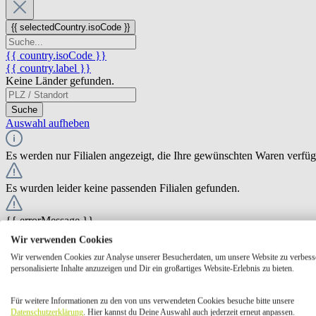
{{ selectedCountry.isoCode }}
{{ country.isoCode }}
{{ country.label }}
Keine Länder gefunden.
Suche
Auswahl aufheben
Es werden nur Filialen angezeigt, die Ihre gewünschten Waren verfü
Es wurden leider keine passenden Filialen gefunden.
{{ errorMessage }}
Wir verwenden Cookies
{{ Math.round(store.extensions.neti_store_pickup_distance.distance *
Wir verwenden Cookies zur Analyse unserer Besucherdaten, um unsere Website zu verbess
{{ store.label }}
personalisierte Inhalte anzuzeigen und Dir ein großartiges Website-Erlebnis zu bieten.
{{ store.street }} {{ store.streetNumber }}
{{ store.zipCode }} {{ store.city }}
Für weitere Informationen zu den von uns verwendeten Cookies besuche bitte unsere
Ausgewählt
Auswählen
Öffnungszeiten
Datenschutzerklärung
. Hier kannst du Deine Auswahl auch jederzeit erneut anpassen.