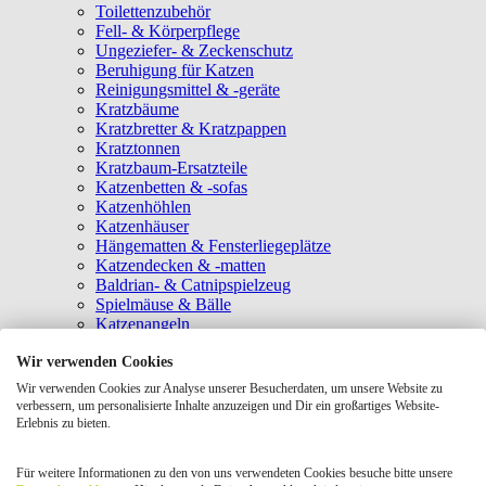
Toilettenzubehör
Fell- & Körperpflege
Ungeziefer- & Zeckenschutz
Beruhigung für Katzen
Reinigungsmittel & -geräte
Kratzbäume
Kratzbretter & Kratzpappen
Kratztonnen
Kratzbaum-Ersatzteile
Katzenbetten & -sofas
Katzenhöhlen
Katzenhäuser
Hängematten & Fensterliegeplätze
Katzendecken & -matten
Baldrian- & Catnipspielzeug
Spielmäuse & Bälle
Katzenangeln
Intelligenzspielzeug
Wir verwenden Cookies
Laserpointer & Elektrospielzeug
Katzentunnel
Wir verwenden Cookies zur Analyse unserer Besucherdaten, um unsere Website zu
Clicker & Target Sticks für Katzen
verbessern, um personalisierte Inhalte anzuzeigen und Dir ein großartiges Website-
Weiteres Katzenspielzeug
Erlebnis zu bieten.
Transportboxen
Halsbänder
Für weitere Informationen zu den von uns verwendeten Cookies besuche bitte unsere
Tragetaschen