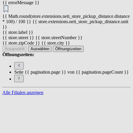
{{ errorMessage }}
{{ Math.round(store.extensions.neti_store_pickup_distance.distance
* 100) / 100 }} {{ store.extensions.neti_store_pickup_distance.unit
}}
{{ store.label }}
{{ store.street }} {{ store.streetNumber }}
{{ store.zipCode }} {{ store.city }}
Ausgewählt
Auswählen
Öffnungszeiten
Öffnungszeiten:
Seite {{ pagination.page }} von {{ pagination.pageCount }}
Alle Filialen anzeigen