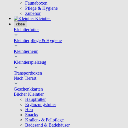
Faunaboxen
Pflege & Hygiene
Zubehör
Kleintier
close
Kleintierfutter
Kleintierpflege & Hygiene
Kleintierheim
Kleintierspielzeug
Transportboxen
Nach Tierart
Geschenkkarten
Bücher Kleintier
Hauptfutter
Ergänzungsfutter
Heu
Snacks
Krallen- & Fellpflege
Badesand & Badehäuser