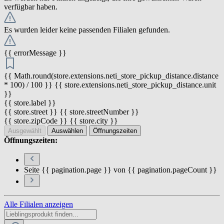
verfügbar haben.
Es wurden leider keine passenden Filialen gefunden.
{{ errorMessage }}
{{ Math.round(store.extensions.neti_store_pickup_distance.distance
* 100) / 100 }} {{ store.extensions.neti_store_pickup_distance.unit
}}
{{ store.label }}
{{ store.street }} {{ store.streetNumber }}
{{ store.zipCode }} {{ store.city }}
Ausgewählt
Auswählen
Öffnungszeiten
Öffnungszeiten:
Seite {{ pagination.page }} von {{ pagination.pageCount }}
Alle Filialen anzeigen