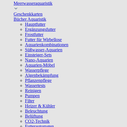
Meerwasseraquaristik
Geschenkkarten
Bücher Aquaristik
Hauptfutter
Ergänzungsfutter
Frostfutter
Futter für Wirbellose
Aquarienkombinationen
Süßwasser-Aquarien
Einsteiger-Sets
Nano-Aquarien
Aquarien-Möbel
Wasserpflege
Algenbekämpfung
Pflanzenpflege
Wassertests
Reinigen
Pumpen
Filter
Heizer & Kühler
Beleuchtung
Belüftung
CO2-Technik
Futterautomaten