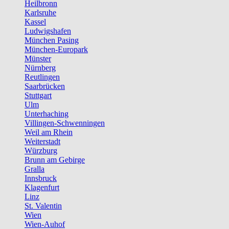
Heilbronn
Karlsruhe
Kassel
Ludwigshafen
München Pasing
München-Europark
Münster
Nürnberg
Reutlingen
Saarbrücken
Stuttgart
Ulm
Unterhaching
Villingen-Schwenningen
Weil am Rhein
Weiterstadt
Würzburg
Brunn am Gebirge
Gralla
Innsbruck
Klagenfurt
Linz
St. Valentin
Wien
Wien-Auhof