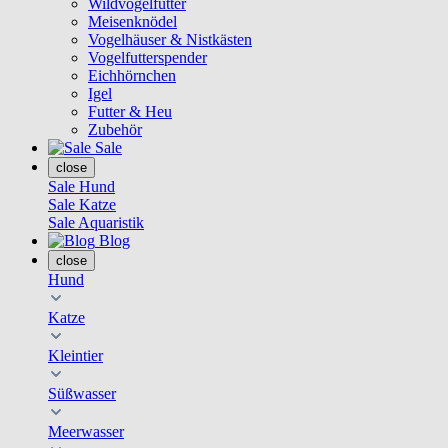
Wildvogelfutter
Meisenknödel
Vogelhäuser & Nistkästen
Vogelfutterspender
Eichhörnchen
Igel
Futter & Heu
Zubehör
Sale
close
Sale Hund
Sale Katze
Sale Aquaristik
Blog
close
Hund
Katze
Kleintier
Süßwasser
Meerwasser