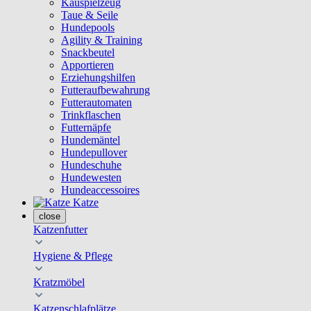
Kauspielzeug
Taue & Seile
Hundepools
Agility & Training
Snackbeutel
Apportieren
Erziehungshilfen
Futteraufbewahrung
Futterautomaten
Trinkflaschen
Futternäpfe
Hundemäntel
Hundepullover
Hundeschuhe
Hundewesten
Hundeaccessoires
Katze
close
Katzenfutter
Hygiene & Pflege
Kratzmöbel
Katzenschlafplätze