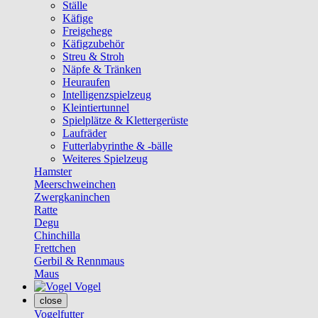
Ställe
Käfige
Freigehege
Käfigzubehör
Streu & Stroh
Näpfe & Tränken
Heuraufen
Intelligenzspielzeug
Kleintiertunnel
Spielplätze & Klettergerüste
Laufräder
Futterlabyrinthe & -bälle
Weiteres Spielzeug
Hamster
Meerschweinchen
Zwergkaninchen
Ratte
Degu
Chinchilla
Frettchen
Gerbil & Rennmaus
Maus
Vogel
close
Vogelfutter