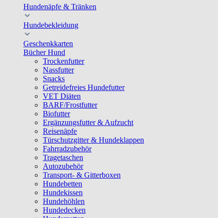
Hundenäpfe & Tränken
Hundebekleidung
Geschenkkarten
Bücher Hund
Trockenfutter
Nassfutter
Snacks
Getreidefreies Hundefutter
VET Diäten
BARF/Frostfutter
Biofutter
Ergänzungsfutter & Aufzucht
Reisenäpfe
Türschutzgitter & Hundeklappen
Fahrradzubehör
Tragetaschen
Autozubehör
Transport- & Gitterboxen
Hundebetten
Hundekissen
Hundehöhlen
Hundedecken