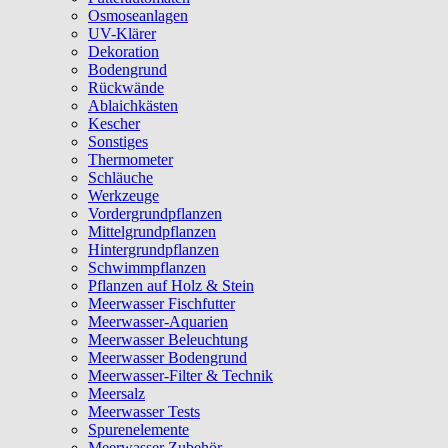
Osmoseanlagen
UV-Klärer
Dekoration
Bodengrund
Rückwände
Ablaichkästen
Kescher
Sonstiges
Thermometer
Schläuche
Werkzeuge
Vordergrundpflanzen
Mittelgrundpflanzen
Hintergrundpflanzen
Schwimmpflanzen
Pflanzen auf Holz & Stein
Meerwasser Fischfutter
Meerwasser-Aquarien
Meerwasser Beleuchtung
Meerwasser Bodengrund
Meerwasser-Filter & Technik
Meersalz
Meerwasser Tests
Spurenelemente
Meerwasser Zubehör