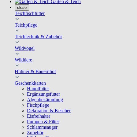
Garten & Teich
close
Teichfischfutter
Teichpflege
Teichtechnik & Zubehör
Wildvögel
Wildtiere
Hühner & Bauernhof
Geschenkkarten
Hauptfutter
Ergänzungsfutter
Algenbekämpfung
Fischpflege
Dekoration & Kescher
Eisfreihalter
Pumpen & Filter
Schlammsauger
Zubehör