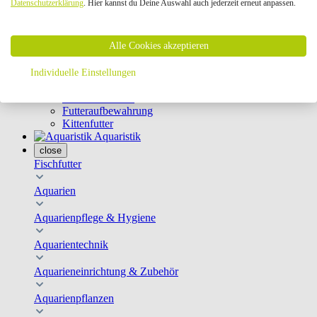
Datenschutzerklärung
. Hier kannst du Deine Auswahl auch jederzeit erneut anpassen.
Geschirre & Leinen
Katzenklappen
Schutznetze
Alle Cookies akzeptieren
Kippfensterschutz
Katzenkameras
Futternäpfe
Individuelle Einstellungen
Trinkbrunnen
Futterautomaten
Futteraufbewahrung
Kittenfutter
Aquaristik
close
Fischfutter
Aquarien
Aquarienpflege & Hygiene
Aquarientechnik
Aquarieneinrichtung & Zubehör
Aquarienpflanzen