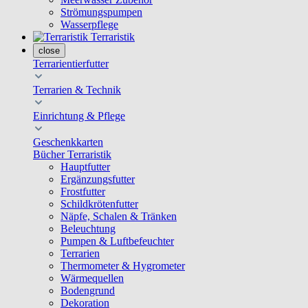
Strömungspumpen
Wasserpflege
Terraristik
close
Terrarientierfutter
Terrarien & Technik
Einrichtung & Pflege
Geschenkkarten
Bücher Terraristik
Hauptfutter
Ergänzungsfutter
Frostfutter
Schildkrötenfutter
Näpfe, Schalen & Tränken
Beleuchtung
Pumpen & Luftbefeuchter
Terrarien
Thermometer & Hygrometer
Wärmequellen
Bodengrund
Dekoration