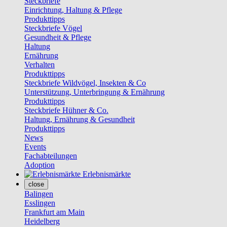
Steckbriefe
Einrichtung, Haltung & Pflege
Produkttipps
Steckbriefe Vögel
Gesundheit & Pflege
Haltung
Ernährung
Verhalten
Produkttipps
Steckbriefe Wildvögel, Insekten & Co
Unterstützung, Unterbringung & Ernährung
Produkttipps
Steckbriefe Hühner & Co.
Haltung, Ernährung & Gesundheit
Produkttipps
News
Events
Fachabteilungen
Adoption
Erlebnismärkte
close
Balingen
Esslingen
Frankfurt am Main
Heidelberg