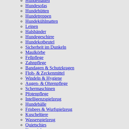
Hundematten
Hundesofas
Hundehütten
Hundetreppen
Hundekühlmatten
Leinen
Halsbänder
Hundegeschirre
Hundekotbeutel
Sicherheit im Dunkeln
Maulkörbe
Fellpflege
Zahnpflege
Bandagen & Schutzkragen
Floh- & Zeckenmittel
Windeln & Hygiene
Augen- & Ohrenpflege
Schermaschinen
Pfotenpflege
Intelligenzspielzeug
Hundebälle
Frisbees & Wurfspielzeug
Kuscheltiere
Wasserspielzeug
Quietschies