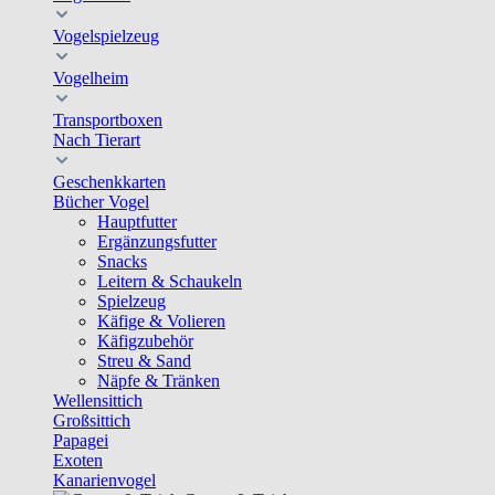
Vogelspielzeug
Vogelheim
Transportboxen
Nach Tierart
Geschenkkarten
Bücher Vogel
Hauptfutter
Ergänzungsfutter
Snacks
Leitern & Schaukeln
Spielzeug
Käfige & Volieren
Käfigzubehör
Streu & Sand
Näpfe & Tränken
Wellensittich
Großsittich
Papagei
Exoten
Kanarienvogel