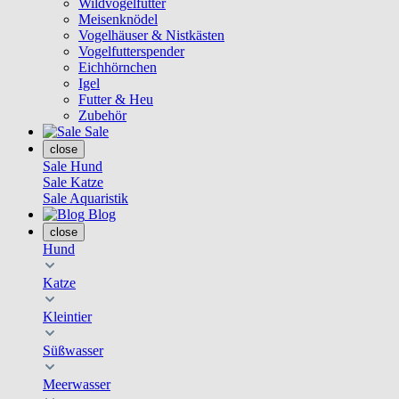
Wildvogelfutter
Meisenknödel
Vogelhäuser & Nistkästen
Vogelfutterspender
Eichhörnchen
Igel
Futter & Heu
Zubehör
Sale
close
Sale Hund
Sale Katze
Sale Aquaristik
Blog
close
Hund
Katze
Kleintier
Süßwasser
Meerwasser