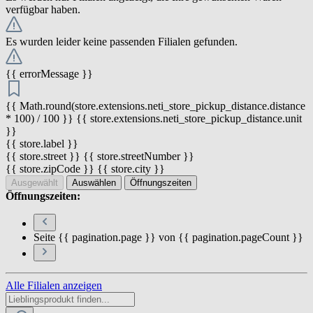
verfügbar haben.
Es wurden leider keine passenden Filialen gefunden.
{{ errorMessage }}
{{ Math.round(store.extensions.neti_store_pickup_distance.distance
* 100) / 100 }} {{ store.extensions.neti_store_pickup_distance.unit
}}
{{ store.label }}
{{ store.street }} {{ store.streetNumber }}
{{ store.zipCode }} {{ store.city }}
Ausgewählt
Auswählen
Öffnungszeiten
Öffnungszeiten:
Seite {{ pagination.page }} von {{ pagination.pageCount }}
Alle Filialen anzeigen