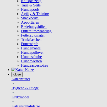
Kauspielzeug
Taue & Seile
Hundepools
Agility & Training
Snackbeutel
Apportieren
Erziehungshilfen
Futteraufbewahrung
Futterautomaten
Trinkflaschen
Futternäpfe
Hundemäntel
Hundepullover
Hundeschuhe
Hundewesten
Hundeaccessoires
Katze
close
Katzenfutter
Hygiene & Pflege
Kratzmöbel
Katzenschlafplätze