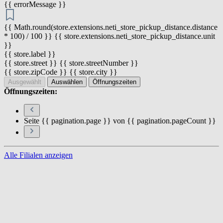
{{ errorMessage }}
{{ Math.round(store.extensions.neti_store_pickup_distance.distance
* 100) / 100 }} {{ store.extensions.neti_store_pickup_distance.unit
}}
{{ store.label }}
{{ store.street }} {{ store.streetNumber }}
{{ store.zipCode }} {{ store.city }}
Ausgewählt
Auswählen
Öffnungszeiten
Öffnungszeiten:
Seite {{ pagination.page }} von {{ pagination.pageCount }}
Alle Filialen anzeigen