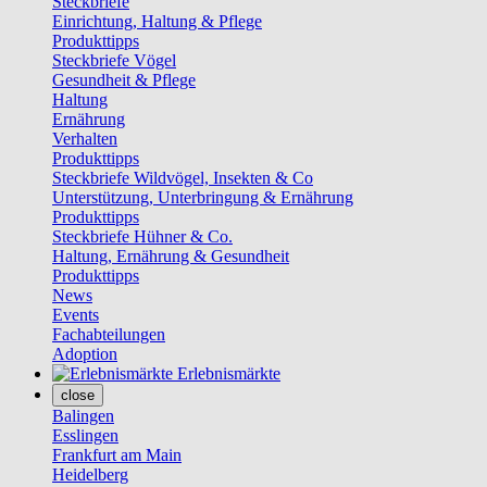
Steckbriefe
Einrichtung, Haltung & Pflege
Produkttipps
Steckbriefe Vögel
Gesundheit & Pflege
Haltung
Ernährung
Verhalten
Produkttipps
Steckbriefe Wildvögel, Insekten & Co
Unterstützung, Unterbringung & Ernährung
Produkttipps
Steckbriefe Hühner & Co.
Haltung, Ernährung & Gesundheit
Produkttipps
News
Events
Fachabteilungen
Adoption
Erlebnismärkte
close
Balingen
Esslingen
Frankfurt am Main
Heidelberg