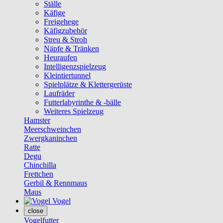
Ställe
Käfige
Freigehege
Käfigzubehör
Streu & Stroh
Näpfe & Tränken
Heuraufen
Intelligenzspielzeug
Kleintiertunnel
Spielplätze & Klettergerüste
Laufräder
Futterlabyrinthe & -bälle
Weiteres Spielzeug
Hamster
Meerschweinchen
Zwergkaninchen
Ratte
Degu
Chinchilla
Frettchen
Gerbil & Rennmaus
Maus
Vogel
close
Vogelfutter