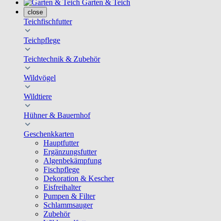
Garten & Teich
close
Teichfischfutter
Teichpflege
Teichtechnik & Zubehör
Wildvögel
Wildtiere
Hühner & Bauernhof
Geschenkkarten
Hauptfutter
Ergänzungsfutter
Algenbekämpfung
Fischpflege
Dekoration & Kescher
Eisfreihalter
Pumpen & Filter
Schlammsauger
Zubehör