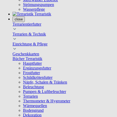
Strömungspumpen
Wasserpflege
Terraristik
close
Terrarientierfutter
Terrarien & Technik
Einrichtung & Pflege
Geschenkkarten
Bücher Terraristik
Hauptfutter
Ergänzungsfutter
Frostfutter
Schildkrötenfutter
Näpfe, Schalen & Tränken
Beleuchtung
Pumpen & Luftbefeuchter
Terrarien
Thermometer & Hygrometer
Wärmequellen
Bodengrund
Dekoration