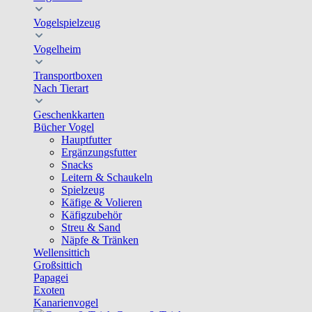
Vogelspielzeug
Vogelheim
Transportboxen
Nach Tierart
Geschenkkarten
Bücher Vogel
Hauptfutter
Ergänzungsfutter
Snacks
Leitern & Schaukeln
Spielzeug
Käfige & Volieren
Käfigzubehör
Streu & Sand
Näpfe & Tränken
Wellensittich
Großsittich
Papagei
Exoten
Kanarienvogel