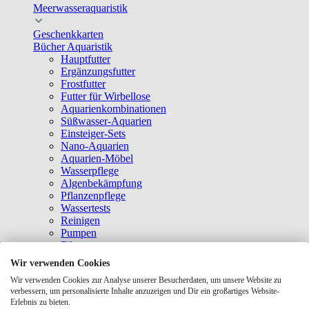
Meerwasseraquaristik
Geschenkkarten
Bücher Aquaristik
Hauptfutter
Ergänzungsfutter
Frostfutter
Futter für Wirbellose
Aquarienkombinationen
Süßwasser-Aquarien
Einsteiger-Sets
Nano-Aquarien
Aquarien-Möbel
Wasserpflege
Algenbekämpfung
Pflanzenpflege
Wassertests
Reinigen
Pumpen
Filter
Heizer & Kühler
Wir verwenden Cookies
Beleuchtung
Wir verwenden Cookies zur Analyse unserer Besucherdaten, um unsere Website zu
Belüftung
verbessern, um personalisierte Inhalte anzuzeigen und Dir ein großartiges Website-
CO2-Technik
Erlebnis zu bieten.
Futterautomaten