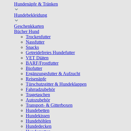
Hundenäpfe & Tränken
Hundebekleidung
Geschenkkarten
Bücher Hund
Trockenfutter
Nassfutter
Snacks
Getreidefreies Hundefutter
VET Diäten
BARF/Frostfutter
Biofutter
Ergänzungsfutter & Aufzucht
Reisenäpfe
Türschutzgitter & Hundeklappen
Fahrradzubehör
Tragetaschen
Autozubehör
Transport- & Gitterboxen
Hundebetten
Hundekissen
Hundehöhlen
Hundedecken