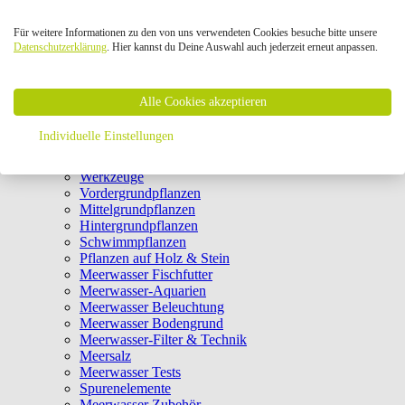
Osmoseanlagen
UV-Klärer
Für weitere Informationen zu den von uns verwendeten Cookies besuche bitte unsere
Dekoration
Datenschutzerklärung
. Hier kannst du Deine Auswahl auch jederzeit erneut anpassen.
Bodengrund
Rückwände
Ablaichkästen
Alle Cookies akzeptieren
Kescher
Sonstiges
Individuelle Einstellungen
Thermometer
Schläuche
Werkzeuge
Vordergrundpflanzen
Mittelgrundpflanzen
Hintergrundpflanzen
Schwimmpflanzen
Pflanzen auf Holz & Stein
Meerwasser Fischfutter
Meerwasser-Aquarien
Meerwasser Beleuchtung
Meerwasser Bodengrund
Meerwasser-Filter & Technik
Meersalz
Meerwasser Tests
Spurenelemente
Meerwasser Zubehör