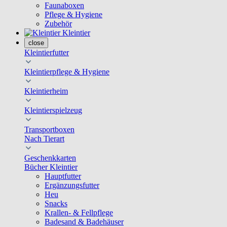
Faunaboxen
Pflege & Hygiene
Zubehör
Kleintier
close
Kleintierfutter
Kleintierpflege & Hygiene
Kleintierheim
Kleintierspielzeug
Transportboxen
Nach Tierart
Geschenkkarten
Bücher Kleintier
Hauptfutter
Ergänzungsfutter
Heu
Snacks
Krallen- & Fellpflege
Badesand & Badehäuser