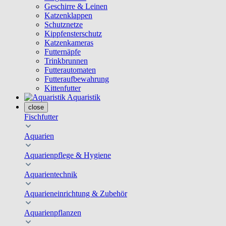
Geschirre & Leinen
Katzenklappen
Schutznetze
Kippfensterschutz
Katzenkameras
Futternäpfe
Trinkbrunnen
Futterautomaten
Futteraufbewahrung
Kittenfutter
Aquaristik
close
Fischfutter
Aquarien
Aquarienpflege & Hygiene
Aquarientechnik
Aquarieneinrichtung & Zubehör
Aquarienpflanzen