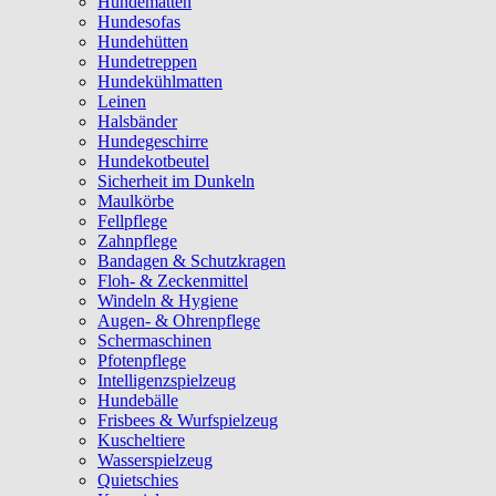
Hundematten
Hundesofas
Hundehütten
Hundetreppen
Hundekühlmatten
Leinen
Halsbänder
Hundegeschirre
Hundekotbeutel
Sicherheit im Dunkeln
Maulkörbe
Fellpflege
Zahnpflege
Bandagen & Schutzkragen
Floh- & Zeckenmittel
Windeln & Hygiene
Augen- & Ohrenpflege
Schermaschinen
Pfotenpflege
Intelligenzspielzeug
Hundebälle
Frisbees & Wurfspielzeug
Kuscheltiere
Wasserspielzeug
Quietschies