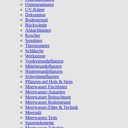
Osmoseanlagen
UV-Klärer
Dekoration
Bodengrund
Rückwände
Ablaichkästen
Kescher
Sonstiges
Thermometer
Schläuche
Werkzeuge
Vordergrundpflanzen
Mittelgrundpflanzen
Hintergrundpflanzen
Schwimmpflanzen
Pflanzen auf Holz & Stein
Meerwasser Fischfutter
Meerwasser-Aquarien
Meerwasser Beleuchtung
Meerwasser Bodengrund
Meerwasser-Filter & Technik
Meersalz
Meerwasser Tests
Spurenelemente
Meerwasser Zubehör