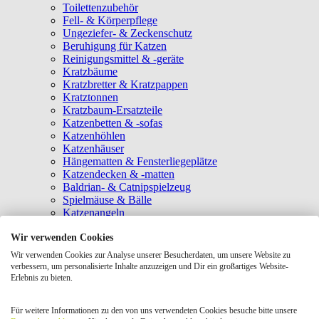
Toilettenzubehör
Fell- & Körperpflege
Ungeziefer- & Zeckenschutz
Beruhigung für Katzen
Reinigungsmittel & -geräte
Kratzbäume
Kratzbretter & Kratzpappen
Kratztonnen
Kratzbaum-Ersatzteile
Katzenbetten & -sofas
Katzenhöhlen
Katzenhäuser
Hängematten & Fensterliegeplätze
Katzendecken & -matten
Baldrian- & Catnipspielzeug
Spielmäuse & Bälle
Katzenangeln
Intelligenzspielzeug
Wir verwenden Cookies
Laserpointer & Elektrospielzeug
Katzentunnel
Wir verwenden Cookies zur Analyse unserer Besucherdaten, um unsere Website zu
Clicker & Target Sticks für Katzen
verbessern, um personalisierte Inhalte anzuzeigen und Dir ein großartiges Website-
Weiteres Katzenspielzeug
Erlebnis zu bieten.
Transportboxen
Halsbänder
Für weitere Informationen zu den von uns verwendeten Cookies besuche bitte unsere
Tragetaschen