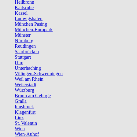
Heilbronn
Karlsruhe
Kassel
Ludwigshafen
München Pasing
München-Europark
Münster
Nürnberg
Reutlingen
Saarbrücken
Stuttgart
Ulm
Unterhaching
Villingen-Schwenningen
Weil am Rhein
Weiterstadt
Würzburg
Brunn am Gebirge
Gralla
Innsbruck
Klagenfurt
Linz
St. Valentin
Wien
Wien-Auhof