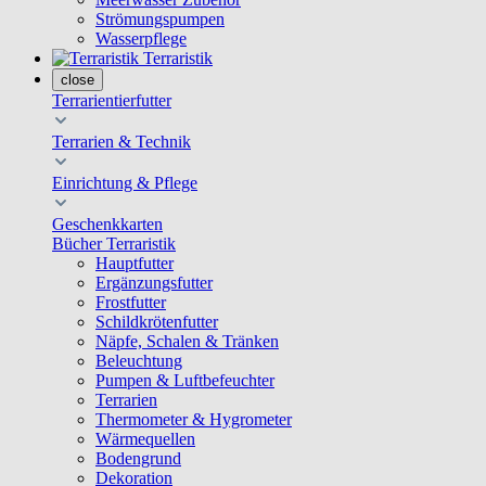
Strömungspumpen
Wasserpflege
Terraristik
close
Terrarientierfutter
Terrarien & Technik
Einrichtung & Pflege
Geschenkkarten
Bücher Terraristik
Hauptfutter
Ergänzungsfutter
Frostfutter
Schildkrötenfutter
Näpfe, Schalen & Tränken
Beleuchtung
Pumpen & Luftbefeuchter
Terrarien
Thermometer & Hygrometer
Wärmequellen
Bodengrund
Dekoration