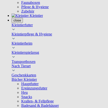
Faunaboxen
Pflege & Hygiene
Zubehör
Kleintier
close
Kleintierfutter
Kleintierpflege & Hygiene
Kleintierheim
Kleintierspielzeug
Transportboxen
Nach Tierart
Geschenkkarten
Bücher Kleintier
Hauptfutter
Ergänzungsfutter
Heu
Snacks
Krallen- & Fellpflege
Badesand & Badehäuser