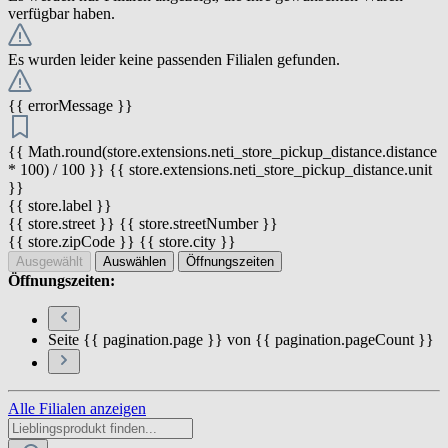
verfügbar haben.
Es wurden leider keine passenden Filialen gefunden.
{{ errorMessage }}
{{ Math.round(store.extensions.neti_store_pickup_distance.distance
* 100) / 100 }} {{ store.extensions.neti_store_pickup_distance.unit
}}
{{ store.label }}
{{ store.street }} {{ store.streetNumber }}
{{ store.zipCode }} {{ store.city }}
Ausgewählt
Auswählen
Öffnungszeiten
Öffnungszeiten:
Seite {{ pagination.page }} von {{ pagination.pageCount }}
Alle Filialen anzeigen