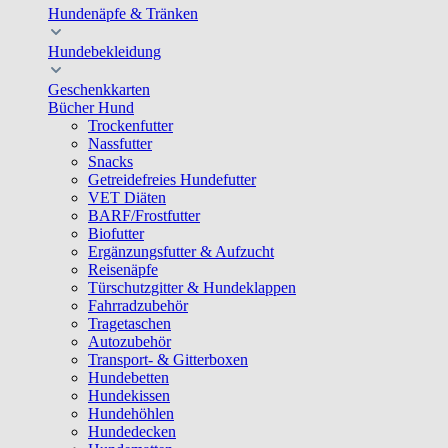
Hundenäpfe & Tränken
Hundebekleidung
Geschenkkarten
Bücher Hund
Trockenfutter
Nassfutter
Snacks
Getreidefreies Hundefutter
VET Diäten
BARF/Frostfutter
Biofutter
Ergänzungsfutter & Aufzucht
Reisenäpfe
Türschutzgitter & Hundeklappen
Fahrradzubehör
Tragetaschen
Autozubehör
Transport- & Gitterboxen
Hundebetten
Hundekissen
Hundehöhlen
Hundedecken