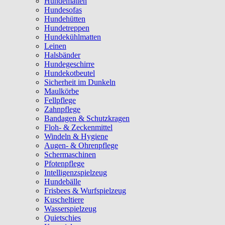
Hundematten
Hundesofas
Hundehütten
Hundetreppen
Hundekühlmatten
Leinen
Halsbänder
Hundegeschirre
Hundekotbeutel
Sicherheit im Dunkeln
Maulkörbe
Fellpflege
Zahnpflege
Bandagen & Schutzkragen
Floh- & Zeckenmittel
Windeln & Hygiene
Augen- & Ohrenpflege
Schermaschinen
Pfotenpflege
Intelligenzspielzeug
Hundebälle
Frisbees & Wurfspielzeug
Kuscheltiere
Wasserspielzeug
Quietschies