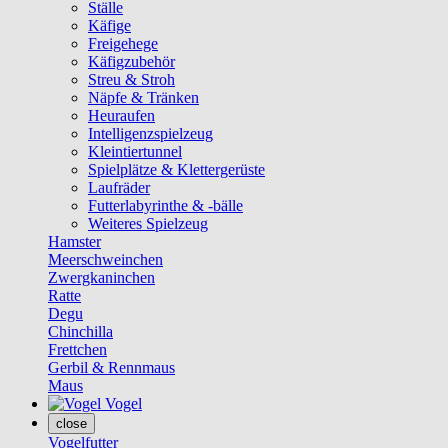
Ställe
Käfige
Freigehege
Käfigzubehör
Streu & Stroh
Näpfe & Tränken
Heuraufen
Intelligenzspielzeug
Kleintiertunnel
Spielplätze & Klettergerüste
Laufräder
Futterlabyrinthe & -bälle
Weiteres Spielzeug
Hamster
Meerschweinchen
Zwergkaninchen
Ratte
Degu
Chinchilla
Frettchen
Gerbil & Rennmaus
Maus
Vogel
close
Vogelfutter