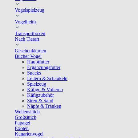
Vogelspielzeug
Vogelheim
Transportboxen
Nach Tierart
Geschenkkarten
Bücher Vogel
Hauptfutter
Ergänzungsfutter
Snacks
Leitern & Schaukeln
Spielzeug
Käfige & Volieren
Käfigzubehör
Streu & Sand
Näpfe & Tränken
Wellensittich
Großsittich
Papagei
Exoten
Kanarienvogel