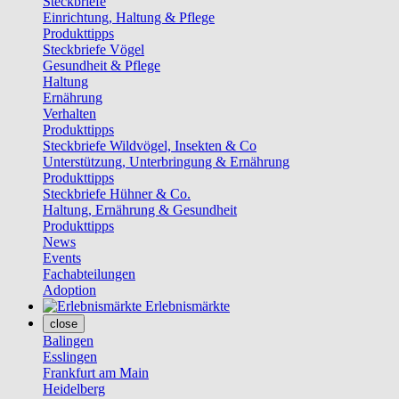
Steckbriefe
Einrichtung, Haltung & Pflege
Produkttipps
Steckbriefe Vögel
Gesundheit & Pflege
Haltung
Ernährung
Verhalten
Produkttipps
Steckbriefe Wildvögel, Insekten & Co
Unterstützung, Unterbringung & Ernährung
Produkttipps
Steckbriefe Hühner & Co.
Haltung, Ernährung & Gesundheit
Produkttipps
News
Events
Fachabteilungen
Adoption
Erlebnismärkte
close
Balingen
Esslingen
Frankfurt am Main
Heidelberg