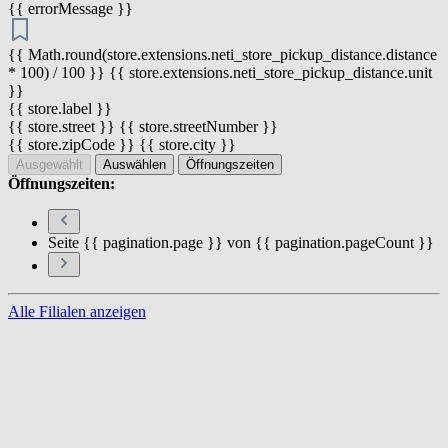
{{ errorMessage }}
{{ Math.round(store.extensions.neti_store_pickup_distance.distance
* 100) / 100 }} {{ store.extensions.neti_store_pickup_distance.unit
}}
{{ store.label }}
{{ store.street }} {{ store.streetNumber }}
{{ store.zipCode }} {{ store.city }}
Ausgewählt
Auswählen
Öffnungszeiten
Öffnungszeiten:
Seite {{ pagination.page }} von {{ pagination.pageCount }}
Alle Filialen anzeigen