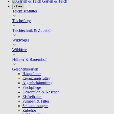
Garten & Teich
close
Teichfischfutter
Teichpflege
Teichtechnik & Zubehör
Wildvögel
Wildtiere
Hühner & Bauernhof
Geschenkkarten
Hauptfutter
Ergänzungsfutter
Algenbekämpfung
Fischpflege
Dekoration & Kescher
Eisfreihalter
Pumpen & Filter
Schlammsauger
Zubehör