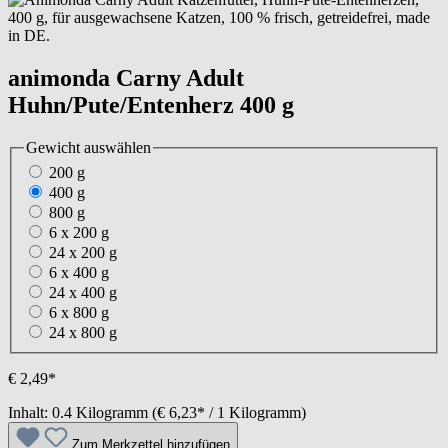
animonda Carny Adult
Huhn/Pute/Entenherz 400 g
Gewicht
auswählen
200 g
400 g
800 g
6 x 200 g
24 x 200 g
6 x 400 g
24 x 400 g
6 x 800 g
24 x 800 g
€ 2,49*
Inhalt:
0.4 Kilogramm
(€ 6,23* / 1 Kilogramm)
Zum Merkzettel hinzufügen