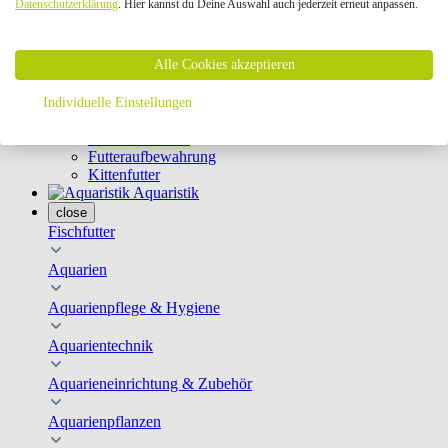
Datenschutzerklärung
. Hier kannst du Deine Auswahl auch jederzeit erneut anpassen.
Geschirre & Leinen
Katzenklappen
Schutznetze
Alle Cookies akzeptieren
Kippfensterschutz
Katzenkameras
Futternäpfe
Individuelle Einstellungen
Trinkbrunnen
Futterautomaten
Futteraufbewahrung
Kittenfutter
Aquaristik
close
Fischfutter
Aquarien
Aquarienpflege & Hygiene
Aquarientechnik
Aquarieneinrichtung & Zubehör
Aquarienpflanzen