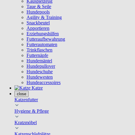
Kauspielzeug
Taue & Seile
Hundepools
Agility & Training
Snackbeutel
Apportieren
Erziehungshilfen
Futteraufbewahrung
Futterautomaten
Trinkflaschen
Futternäpfe
Hundemäntel
Hundepullover
Hundeschuhe
Hundewesten
Hundeaccessoires
Katze
close
Katzenfutter
Hygiene & Pflege
Kratzmöbel
Katzenschlafplätze