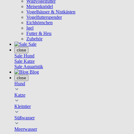
Wildvogelfutter
Meisenknödel
Vogelhäuser & Nistkästen
Vogelfutterspender
Eichhörnchen
Igel
Futter & Heu
Zubehör
Sale
close
Sale Hund
Sale Katze
Sale Aquaristik
Blog
close
Hund
Katze
Kleintier
Süßwasser
Meerwasser