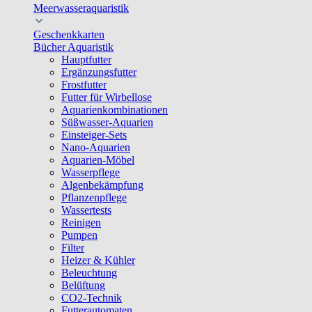
Meerwasseraquaristik
Geschenkkarten
Bücher Aquaristik
Hauptfutter
Ergänzungsfutter
Frostfutter
Futter für Wirbellose
Aquarienkombinationen
Süßwasser-Aquarien
Einsteiger-Sets
Nano-Aquarien
Aquarien-Möbel
Wasserpflege
Algenbekämpfung
Pflanzenpflege
Wassertests
Reinigen
Pumpen
Filter
Heizer & Kühler
Beleuchtung
Belüftung
CO2-Technik
Futterautomaten