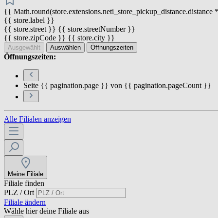
{{ Math.round(store.extensions.neti_store_pickup_distance.distance *
{{ store.label }}
{{ store.street }} {{ store.streetNumber }}
{{ store.zipCode }} {{ store.city }}
Ausgewählt
Auswählen
Öffnungszeiten
Öffnungszeiten:
Seite {{ pagination.page }} von {{ pagination.pageCount }}
Alle Filialen anzeigen
Meine Filiale
Filiale finden
PLZ / Ort
Filiale ändern
Wähle hier deine Filiale aus