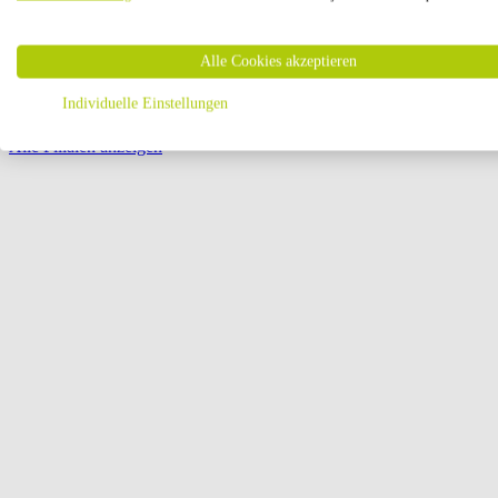
Öffnungszeiten:
Alle Cookies akzeptieren
Seite {{ pagination.page }} von {{ pagination.pageCount }}
Individuelle Einstellungen
Alle Filialen anzeigen