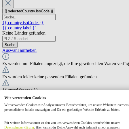
{{ selectedCountry.isoCode }}
{{ country.isoCode }}
{{ country.label }}
Keine Länder gefunden.
Suche
Auswahl aufheben
Es werden nur Filialen angezeigt, die Ihre gewünschten Waren verfü
Es wurden leider keine passenden Filialen gefunden.
{{ errorMessage }}
Wir verwenden Cookies
{{ Math.round(store.extensions.neti_store_pickup_distance.distance *
Wir verwenden Cookies zur Analyse unserer Besucherdaten, um unsere Website zu verbess
{{ store.label }}
personalisierte Inhalte anzuzeigen und Dir ein großartiges Website-Erlebnis zu bieten.
{{ store.street }} {{ store.streetNumber }}
{{ store.zipCode }} {{ store.city }}
Für weitere Informationen zu den von uns verwendeten Cookies besuche bitte unsere
Ausgewählt
Auswählen
Öffnungszeiten
Datenschutzerklärung
. Hier kannst du Deine Auswahl auch jederzeit erneut anpassen.