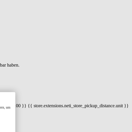
gbar haben.
 100) / 100 }} {{ store.extensions.neti_store_pickup_distance.unit }}
ern, um