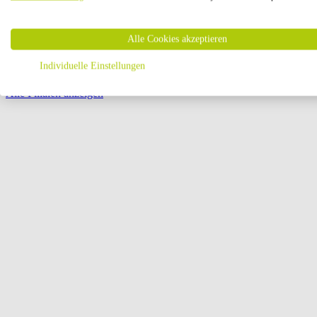
Öffnungszeiten:
Alle Cookies akzeptieren
Seite {{ pagination.page }} von {{ pagination.pageCount }}
Individuelle Einstellungen
Alle Filialen anzeigen