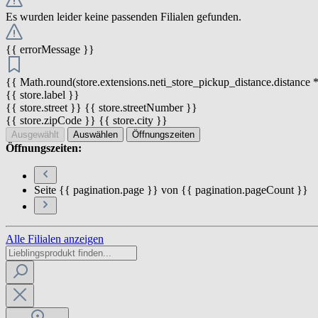
Es wurden leider keine passenden Filialen gefunden.
{{ errorMessage }}
{{ Math.round(store.extensions.neti_store_pickup_distance.distance *
{{ store.label }}
{{ store.street }} {{ store.streetNumber }}
{{ store.zipCode }} {{ store.city }}
Ausgewählt
Auswählen
Öffnungszeiten
Öffnungszeiten:
Seite {{ pagination.page }} von {{ pagination.pageCount }}
Alle Filialen anzeigen