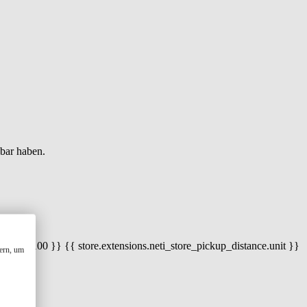
gbar haben.
 100) / 100 }} {{ store.extensions.neti_store_pickup_distance.unit }}
ern, um