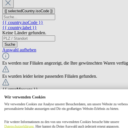
{{ selectedCountry.isoCode }}
{{ country.isoCode }}
{{ country.label }}
Keine Länder gefunden.
Suche
Auswahl aufheben
Es werden nur Filialen angezeigt, die Ihre gewünschten Waren verfü
Es wurden leider keine passenden Filialen gefunden.
{{ errorMessage }}
Wir verwenden Cookies
{{ Math.round(store.extensions.neti_store_pickup_distance.distance *
Wir verwenden Cookies zur Analyse unserer Besucherdaten, um unsere Website zu verbess
{{ store.label }}
personalisierte Inhalte anzuzeigen und Dir ein großartiges Website-Erlebnis zu bieten.
{{ store.street }} {{ store.streetNumber }}
{{ store.zipCode }} {{ store.city }}
Für weitere Informationen zu den von uns verwendeten Cookies besuche bitte unsere
Ausgewählt
Auswählen
Öffnungszeiten
Datenschutzerklärung
. Hier kannst du Deine Auswahl auch jederzeit erneut anpassen.