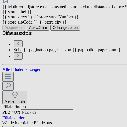
{{ Math.round(store.extensions.neti_store_pickup_distance.distance *
{{ store.label }}
{{ store.street }} {{ store.streetNumber }}
{{ store.zipCode }} {{ store.city }}
Ausgewählt
Auswählen
Öffnungszeiten
Öffnungszeiten:
Seite {{ pagination.page }} von {{ pagination.pageCount }}
Alle Filialen anzeigen
Meine Filiale
Filiale finden
PLZ / Ort
Filiale ändern
Wähle hier deine Filiale aus