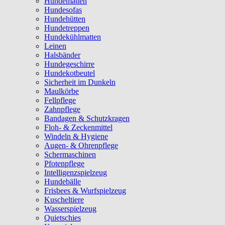
Hundematten
Hundesofas
Hundehütten
Hundetreppen
Hundekühlmatten
Leinen
Halsbänder
Hundegeschirre
Hundekotbeutel
Sicherheit im Dunkeln
Maulkörbe
Fellpflege
Zahnpflege
Bandagen & Schutzkragen
Floh- & Zeckenmittel
Windeln & Hygiene
Augen- & Ohrenpflege
Schermaschinen
Pfotenpflege
Intelligenzspielzeug
Hundebälle
Frisbees & Wurfspielzeug
Kuscheltiere
Wasserspielzeug
Quietschies