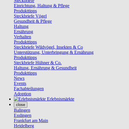
Steckbriefe
Einrichtung, Haltung & Pflege
Produkttipps
Steckbriefe Vögel
Gesundheit & Pflege
Haltung
Ernährung
Verhalten
Produkttipps
Steckbriefe Wildvögel, Insekten & Co
Unterstützung, Unterbringung & Ernährung
Produkttipps
Steckbriefe Hühner & Co.
Haltung, Ernährung & Gesundheit
Produkttipps
News
Events
Fachabteilungen
Adoption
Erlebnismärkte
close
Balingen
Esslingen
Frankfurt am Main
Heidelberg