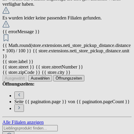
verfügbar haben.
Es wurden leider keine passenden Filialen gefunden.
{{ errorMessage }}
{{ Math.round(store.extensions.neti_store_pickup_distance.distance
* 100) / 100 }} {{ store.extensions.neti_store_pickup_distance.unit
}}
{{ store.label }}
{{ store.street }} {{ store.streetNumber }}
{{ store.zipCode }} {{ store.city }}
Ausgewählt
Auswählen
Öffnungszeiten
Öffnungszeiten:
Seite {{ pagination.page }} von {{ pagination.pageCount }}
Alle Filialen anzeigen