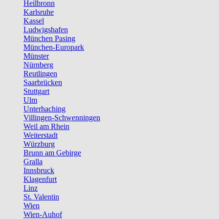
Heilbronn
Karlsruhe
Kassel
Ludwigshafen
München Pasing
München-Europark
Münster
Nürnberg
Reutlingen
Saarbrücken
Stuttgart
Ulm
Unterhaching
Villingen-Schwenningen
Weil am Rhein
Weiterstadt
Würzburg
Brunn am Gebirge
Gralla
Innsbruck
Klagenfurt
Linz
St. Valentin
Wien
Wien-Auhof