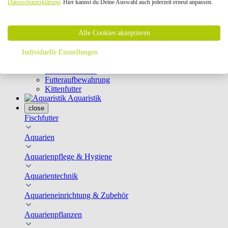
Datenschutzerklärung
. Hier kannst du Deine Auswahl auch jederzeit erneut anpassen.
Geschirre & Leinen
Katzenklappen
Schutznetze
Alle Cookies akzeptieren
Kippfensterschutz
Katzenkameras
Futternäpfe
Individuelle Einstellungen
Trinkbrunnen
Futterautomaten
Futteraufbewahrung
Kittenfutter
Aquaristik
close
Fischfutter
Aquarien
Aquarienpflege & Hygiene
Aquarientechnik
Aquarieneinrichtung & Zubehör
Aquarienpflanzen