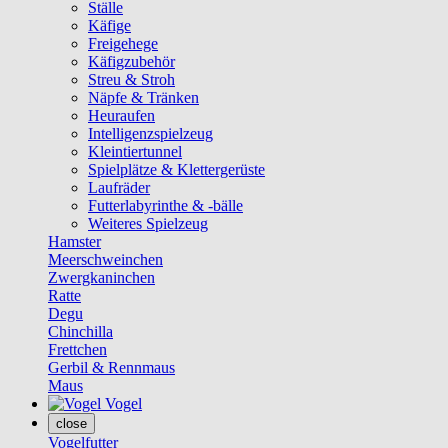
Ställe
Käfige
Freigehege
Käfigzubehör
Streu & Stroh
Näpfe & Tränken
Heuraufen
Intelligenzspielzeug
Kleintiertunnel
Spielplätze & Klettergerüste
Laufräder
Futterlabyrinthe & -bälle
Weiteres Spielzeug
Hamster
Meerschweinchen
Zwergkaninchen
Ratte
Degu
Chinchilla
Frettchen
Gerbil & Rennmaus
Maus
Vogel
close
Vogelfutter