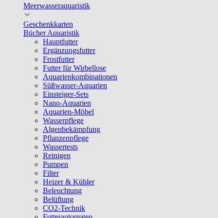
Meerwasseraquaristik
Geschenkkarten
Bücher Aquaristik
Hauptfutter
Ergänzungsfutter
Frostfutter
Futter für Wirbellose
Aquarienkombinationen
Süßwasser-Aquarien
Einsteiger-Sets
Nano-Aquarien
Aquarien-Möbel
Wasserpflege
Algenbekämpfung
Pflanzenpflege
Wassertests
Reinigen
Pumpen
Filter
Heizer & Kühler
Beleuchtung
Belüftung
CO2-Technik
Futterautomaten