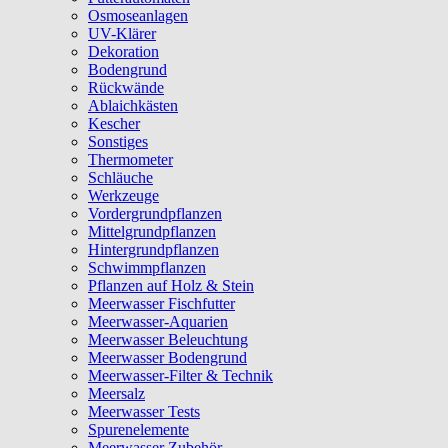
Osmoseanlagen
UV-Klärer
Dekoration
Bodengrund
Rückwände
Ablaichkästen
Kescher
Sonstiges
Thermometer
Schläuche
Werkzeuge
Vordergrundpflanzen
Mittelgrundpflanzen
Hintergrundpflanzen
Schwimmpflanzen
Pflanzen auf Holz & Stein
Meerwasser Fischfutter
Meerwasser-Aquarien
Meerwasser Beleuchtung
Meerwasser Bodengrund
Meerwasser-Filter & Technik
Meersalz
Meerwasser Tests
Spurenelemente
Meerwasser Zubehör