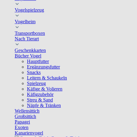
Vogelspielzeug
Vogelheim
Transportboxen
Nach Tierart
Geschenkkarten
Bücher Vogel
Hauptfutter
Ergänzungsfutter
Snacks
Leitern & Schaukeln
Spielzeug
Käfige & Volieren
Käfigzubehör
Streu & Sand
Näpfe & Tränken
Wellensittich
Großsittich
Papagei
Exoten
Kanarienvogel