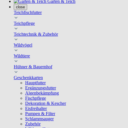
Garten & Teich
close
Teichfischfutter
Teichpflege
Teichtechnik & Zubehör
Wildvögel
Wildtiere
Hühner & Bauernhof
Geschenkkarten
Hauptfutter
Ergänzungsfutter
Algenbekämpfung
Fischpflege
Dekoration & Kescher
Eisfreihalter
Pumpen & Filter
Schlammsauger
Zubehör