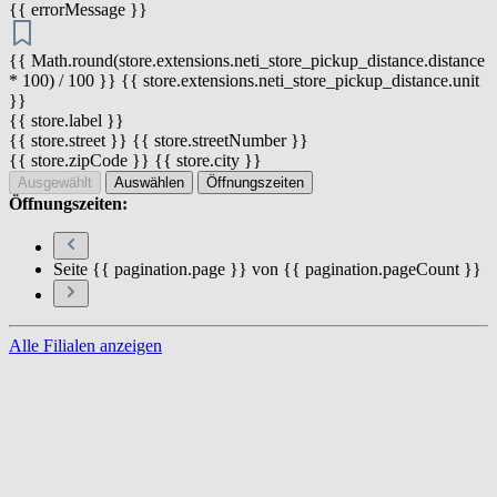
{{ errorMessage }}
{{ Math.round(store.extensions.neti_store_pickup_distance.distance
* 100) / 100 }} {{ store.extensions.neti_store_pickup_distance.unit
}}
{{ store.label }}
{{ store.street }} {{ store.streetNumber }}
{{ store.zipCode }} {{ store.city }}
Ausgewählt
Auswählen
Öffnungszeiten
Öffnungszeiten:
Seite {{ pagination.page }} von {{ pagination.pageCount }}
Alle Filialen anzeigen