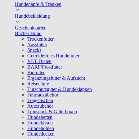
Hundenäpfe & Tränken
Hundebekleidung
Geschenkkarten
Bücher Hund
Trockenfutter
Nassfutter
Snacks
Getreidefreies Hundefutter
VET Diäten
BARF/Frostfutter
Biofutter
Ergänzungsfutter & Aufzucht
Reisenäpfe
Türschutzgitter & Hundeklappen
Fahrradzubehör
Tragetaschen
Autozubehör
Transport- & Gitterboxen
Hundebetten
Hundekissen
Hundehöhlen
Hundedecken