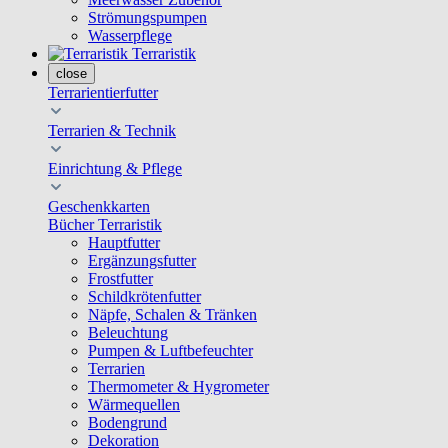
Strömungspumpen
Wasserpflege
Terraristik
close
Terrarientierfutter
Terrarien & Technik
Einrichtung & Pflege
Geschenkkarten
Bücher Terraristik
Hauptfutter
Ergänzungsfutter
Frostfutter
Schildkrötenfutter
Näpfe, Schalen & Tränken
Beleuchtung
Pumpen & Luftbefeuchter
Terrarien
Thermometer & Hygrometer
Wärmequellen
Bodengrund
Dekoration