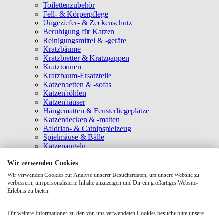
Toilettenzubehör
Fell- & Körperpflege
Ungeziefer- & Zeckenschutz
Beruhigung für Katzen
Reinigungsmittel & -geräte
Kratzbäume
Kratzbretter & Kratzpappen
Kratztonnen
Kratzbaum-Ersatzteile
Katzenbetten & -sofas
Katzenhöhlen
Katzenhäuser
Hängematten & Fensterliegeplätze
Katzendecken & -matten
Baldrian- & Catnipspielzeug
Spielmäuse & Bälle
Katzenangeln
Intelligenzspielzeug
Wir verwenden Cookies
Laserpointer & Elektrospielzeug
Katzentunnel
Wir verwenden Cookies zur Analyse unserer Besucherdaten, um unsere Website zu
Clicker & Target Sticks für Katzen
verbessern, um personalisierte Inhalte anzuzeigen und Dir ein großartiges Website-
Weiteres Katzenspielzeug
Erlebnis zu bieten.
Transportboxen
Halsbänder
Für weitere Informationen zu den von uns verwendeten Cookies besuche bitte unsere
Tragetaschen