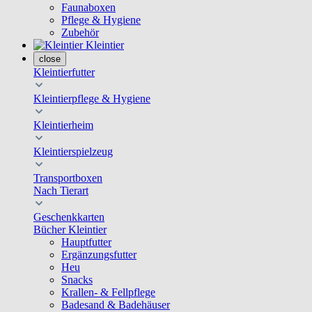
Faunaboxen
Pflege & Hygiene
Zubehör
Kleintier
close
Kleintierfutter
Kleintierpflege & Hygiene
Kleintierheim
Kleintierspielzeug
Transportboxen
Nach Tierart
Geschenkkarten
Bücher Kleintier
Hauptfutter
Ergänzungsfutter
Heu
Snacks
Krallen- & Fellpflege
Badesand & Badehäuser