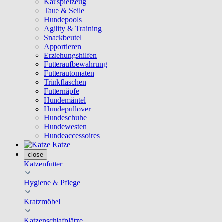
Kauspielzeug
Taue & Seile
Hundepools
Agility & Training
Snackbeutel
Apportieren
Erziehungshilfen
Futteraufbewahrung
Futterautomaten
Trinkflaschen
Futternäpfe
Hundemäntel
Hundepullover
Hundeschuhe
Hundewesten
Hundeaccessoires
Katze
close
Katzenfutter
Hygiene & Pflege
Kratzmöbel
Katzenschlafplätze