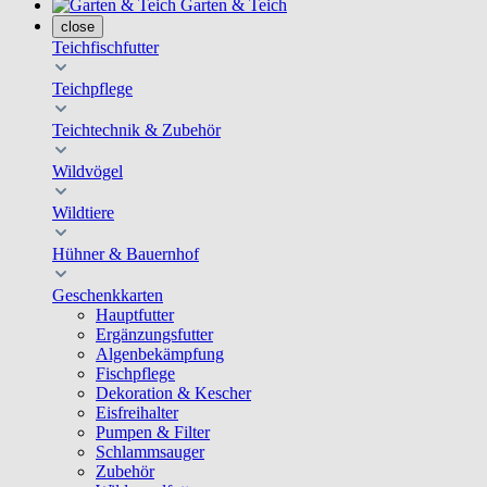
Garten & Teich
close
Teichfischfutter
Teichpflege
Teichtechnik & Zubehör
Wildvögel
Wildtiere
Hühner & Bauernhof
Geschenkkarten
Hauptfutter
Ergänzungsfutter
Algenbekämpfung
Fischpflege
Dekoration & Kescher
Eisfreihalter
Pumpen & Filter
Schlammsauger
Zubehör