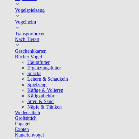
Vogelspielzeug
Vogelheim
Transportboxen
Nach Tierart
Geschenkkarten
Bücher Vogel
Hauptfutter
Ergänzungsfutter
Snacks
Leitern & Schaukeln
Spielzeug
Käfige & Volieren
Käfigzubehör
Streu & Sand
Näpfe & Tränken
Wellensittich
Großsittich
Papagei
Exoten
Kanarienvogel