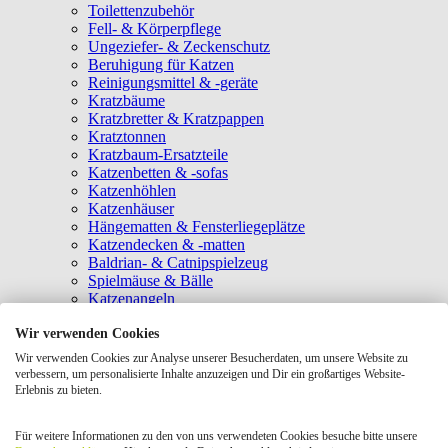
Toilettenzubehör
Fell- & Körperpflege
Ungeziefer- & Zeckenschutz
Beruhigung für Katzen
Reinigungsmittel & -geräte
Kratzbäume
Kratzbretter & Kratzpappen
Kratztonnen
Kratzbaum-Ersatzteile
Katzenbetten & -sofas
Katzenhöhlen
Katzenhäuser
Hängematten & Fensterliegeplätze
Katzendecken & -matten
Baldrian- & Catnipspielzeug
Spielmäuse & Bälle
Katzenangeln
Intelligenzspielzeug
Wir verwenden Cookies
Laserpointer & Elektrospielzeug
Katzentunnel
Wir verwenden Cookies zur Analyse unserer Besucherdaten, um unsere Website zu
Clicker & Target Sticks für Katzen
verbessern, um personalisierte Inhalte anzuzeigen und Dir ein großartiges Website-
Weiteres Katzenspielzeug
Erlebnis zu bieten.
Transportboxen
Halsbänder
Für weitere Informationen zu den von uns verwendeten Cookies besuche bitte unsere
Tragetaschen