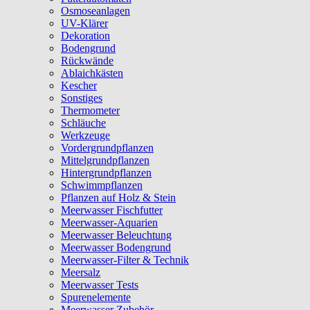
Osmoseanlagen
UV-Klärer
Dekoration
Bodengrund
Rückwände
Ablaichkästen
Kescher
Sonstiges
Thermometer
Schläuche
Werkzeuge
Vordergrundpflanzen
Mittelgrundpflanzen
Hintergrundpflanzen
Schwimmpflanzen
Pflanzen auf Holz & Stein
Meerwasser Fischfutter
Meerwasser-Aquarien
Meerwasser Beleuchtung
Meerwasser Bodengrund
Meerwasser-Filter & Technik
Meersalz
Meerwasser Tests
Spurenelemente
Meerwasser Zubehör