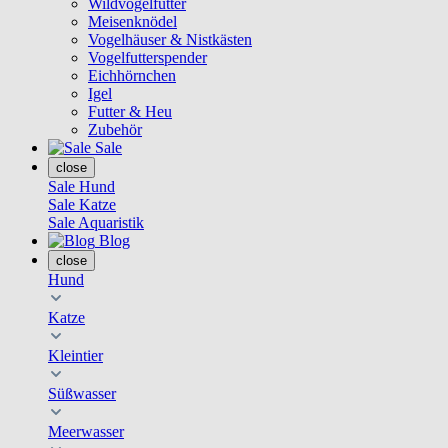
Wildvogelfutter
Meisenknödel
Vogelhäuser & Nistkästen
Vogelfutterspender
Eichhörnchen
Igel
Futter & Heu
Zubehör
Sale
close
Sale Hund
Sale Katze
Sale Aquaristik
Blog
close
Hund
Katze
Kleintier
Süßwasser
Meerwasser