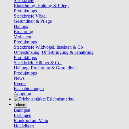
Steckbriefe
Einrichtung, Haltung & Pflege
Produkttipps
Steckbriefe Vögel
Gesundheit & Pflege
Haltung
Ernährung
Verhalten
Produkttipps
Steckbriefe Wildvögel, Insekten & Co
Unterstützung, Unterbringung & Ernährung
Produkttipps
Steckbriefe Hühner & Co.
Haltung, Ernährung & Gesundheit
Produkttipps
News
Events
Fachabteilungen
Adoption
Erlebnismärkte
close
Balingen
Esslingen
Frankfurt am Main
Heidelberg