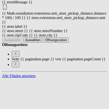
{{ errorMessage }}
{{ Math.round(store.extensions.neti_store_pickup_distance.distance
* 100) / 100 }} {{ store.extensions.neti_store_pickup_distance.unit
}}
{{ store.label }}
{{ store.street }} {{ store.streetNumber }}
{{ store.zipCode }} {{ store.city }}
Ausgewählt
Auswählen
Öffnungszeiten
Öffnungszeiten:
Seite {{ pagination.page }} von {{ pagination.pageCount }}
Alle Filialen anzeigen