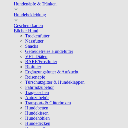
Hundenäpfe & Tränken
Hundebekleidung
Geschenkkarten
Bücher Hund
Trockenfutter
Nassfutter
Snacks
Getreidefreies Hundefutter
VET Diäten
BARF/Frostfutter
Biofutter
Ergänzungsfutter & Aufzucht
Reisenäpfe
Türschutzgitter & Hundeklappen
Fahrradzubehör
Tragetaschen
Autozubehör
Transport- & Gitterboxen
Hundebetten
Hundekissen
Hundehöhlen
Hundedecken