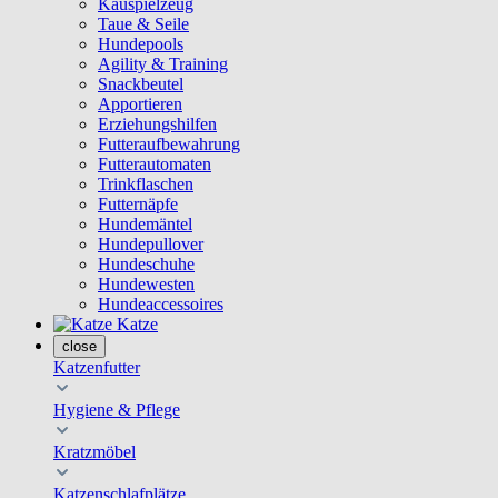
Kauspielzeug
Taue & Seile
Hundepools
Agility & Training
Snackbeutel
Apportieren
Erziehungshilfen
Futteraufbewahrung
Futterautomaten
Trinkflaschen
Futternäpfe
Hundemäntel
Hundepullover
Hundeschuhe
Hundewesten
Hundeaccessoires
Katze
close
Katzenfutter
Hygiene & Pflege
Kratzmöbel
Katzenschlafplätze