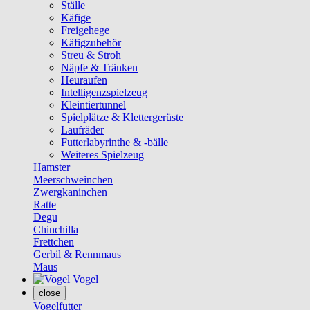
Ställe
Käfige
Freigehege
Käfigzubehör
Streu & Stroh
Näpfe & Tränken
Heuraufen
Intelligenzspielzeug
Kleintiertunnel
Spielplätze & Klettergerüste
Laufräder
Futterlabyrinthe & -bälle
Weiteres Spielzeug
Hamster
Meerschweinchen
Zwergkaninchen
Ratte
Degu
Chinchilla
Frettchen
Gerbil & Rennmaus
Maus
Vogel
close
Vogelfutter