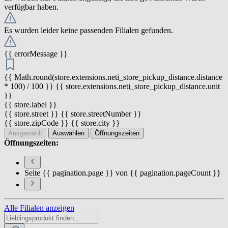
verfügbar haben.
Es wurden leider keine passenden Filialen gefunden.
{{ errorMessage }}
{{ Math.round(store.extensions.neti_store_pickup_distance.distance
* 100) / 100 }} {{ store.extensions.neti_store_pickup_distance.unit
}}
{{ store.label }}
{{ store.street }} {{ store.streetNumber }}
{{ store.zipCode }} {{ store.city }}
Ausgewählt
Auswählen
Öffnungszeiten
Öffnungszeiten:
Seite {{ pagination.page }} von {{ pagination.pageCount }}
Alle Filialen anzeigen