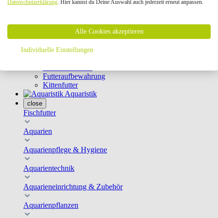
Datenschutzerklärung
. Hier kannst du Deine Auswahl auch jederzeit erneut anpassen.
Geschirre & Leinen
Katzenklappen
Schutznetze
Alle Cookies akzeptieren
Kippfensterschutz
Katzenkameras
Futternäpfe
Individuelle Einstellungen
Trinkbrunnen
Futterautomaten
Futteraufbewahrung
Kittenfutter
Aquaristik
close
Fischfutter
Aquarien
Aquarienpflege & Hygiene
Aquarientechnik
Aquarieneinrichtung & Zubehör
Aquarienpflanzen