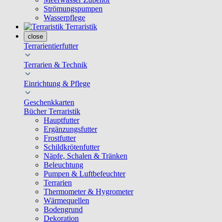
Strömungspumpen
Wasserpflege
Terraristik
close
Terrarientierfutter
Terrarien & Technik
Einrichtung & Pflege
Geschenkkarten
Bücher Terraristik
Hauptfutter
Ergänzungsfutter
Frostfutter
Schildkrötenfutter
Näpfe, Schalen & Tränken
Beleuchtung
Pumpen & Luftbefeuchter
Terrarien
Thermometer & Hygrometer
Wärmequellen
Bodengrund
Dekoration