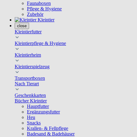
Faunaboxen
Pflege & Hygiene
Zubehör
Kleintier
close
Kleintierfutter
Kleintierpflege & Hygiene
Kleintierheim
Kleintierspielzeug
Transportboxen
Nach Tierart
Geschenkkarten
Bücher Kleintier
Hauptfutter
Ergänzungsfutter
Heu
Snacks
Krallen- & Fellpflege
Badesand & Badehäuser