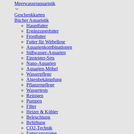
Meerwasseraquaristik
Geschenkkarten
Bücher Aquaristik
Hauptfutter
Ergänzungsfutter
Frostfutter
Futter für Wirbellose
Aquarienkombinationen
Süßwasser-Aquarien
Einsteiger-Sets
Nano-Aquarien
Aquarien-Möbel
Wasserpflege
Algenbekämpfung
Pflanzenpflege
Wassertests
Reinigen
Pumpen
Filter
Heizer & Kühler
Beleuchtung
Belüftung
CO2-Technik
Futterautomaten