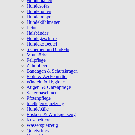
Hundematten
Hundesofas
Hundehütten
Hundetreppen
Hundekühlmatten
Leinen
Halsbänder
Hundegeschirre
Hundekotbeutel
Sicherheit im Dunkeln
Maulkörbe
Fellpflege
Zahnpflege
Bandagen & Schutzkragen
Floh- & Zeckenmittel
Windeln & Hygiene
Augen- & Ohrenpflege
Schermaschinen
Pfotenpflege
Intelligenzspielzeug
Hundebälle
Frisbees & Wurfspielzeug
Kuscheltiere
Wasserspielzeug
Quietschies