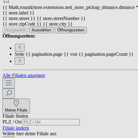
{{ Math.round(store.extensions.neti_store_pickup_distance.distance *
{{ store.label }}
{{ store.street }} {{ store.streetNumber }}
{{ store.zipCode }} {{ store.city }}
Ausgewählt
Auswählen
Öffnungszeiten
Öffnungszeiten:
Seite {{ pagination.page }} von {{ pagination.pageCount }}
Alle Filialen anzeigen
Meine Filiale
Filiale finden
PLZ / Ort
Filiale ändern
Wähle hier deine Filiale aus