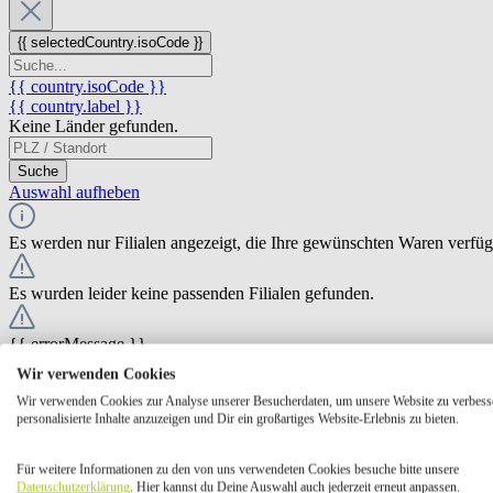
{{ selectedCountry.isoCode }}
{{ country.isoCode }}
{{ country.label }}
Keine Länder gefunden.
Suche
Auswahl aufheben
Es werden nur Filialen angezeigt, die Ihre gewünschten Waren verfü
Es wurden leider keine passenden Filialen gefunden.
{{ errorMessage }}
Wir verwenden Cookies
{{ Math.round(store.extensions.neti_store_pickup_distance.distance *
Wir verwenden Cookies zur Analyse unserer Besucherdaten, um unsere Website zu verbess
{{ store.label }}
personalisierte Inhalte anzuzeigen und Dir ein großartiges Website-Erlebnis zu bieten.
{{ store.street }} {{ store.streetNumber }}
{{ store.zipCode }} {{ store.city }}
Für weitere Informationen zu den von uns verwendeten Cookies besuche bitte unsere
Ausgewählt
Auswählen
Öffnungszeiten
Datenschutzerklärung
. Hier kannst du Deine Auswahl auch jederzeit erneut anpassen.