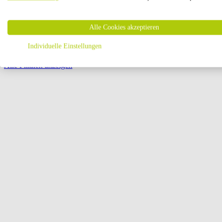
Öffnungszeiten:
Alle Cookies akzeptieren
Seite {{ pagination.page }} von {{ pagination.pageCount }}
Individuelle Einstellungen
Alle Filialen anzeigen