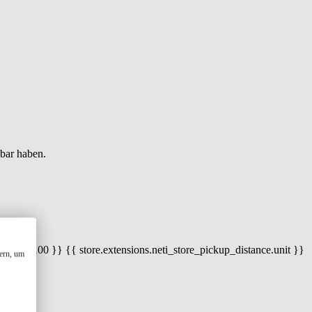
gbar haben.
 100) / 100 }} {{ store.extensions.neti_store_pickup_distance.unit }}
ern, um