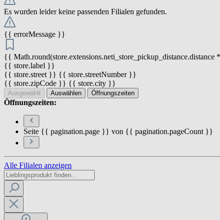
Es wurden leider keine passenden Filialen gefunden.
{{ errorMessage }}
{{ Math.round(store.extensions.neti_store_pickup_distance.distance *
{{ store.label }}
{{ store.street }} {{ store.streetNumber }}
{{ store.zipCode }} {{ store.city }}
Ausgewählt
Auswählen
Öffnungszeiten
Öffnungszeiten:
Seite {{ pagination.page }} von {{ pagination.pageCount }}
Alle Filialen anzeigen