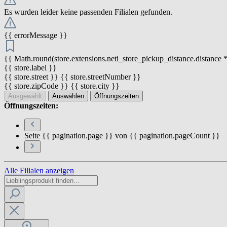
Es wurden leider keine passenden Filialen gefunden.
{{ errorMessage }}
{{ Math.round(store.extensions.neti_store_pickup_distance.distance *
{{ store.label }}
{{ store.street }} {{ store.streetNumber }}
{{ store.zipCode }} {{ store.city }}
Ausgewählt
Auswählen
Öffnungszeiten
Öffnungszeiten:
Seite {{ pagination.page }} von {{ pagination.pageCount }}
Alle Filialen anzeigen