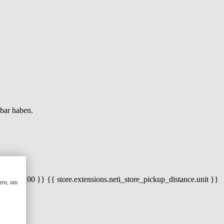
gbar haben.
 100) / 100 }} {{ store.extensions.neti_store_pickup_distance.unit }}
ern, um