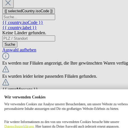
{{ selectedCountry.isoCode }}
{{ country.isoCode }}
{{ country.label }}
Keine Länder gefunden.
Suche
Auswahl aufheben
Es werden nur Filialen angezeigt, die Ihre gewünschten Waren verfü
Es wurden leider keine passenden Filialen gefunden.
{{ errorMessage }}
Wir verwenden Cookies
{{ Math.round(store.extensions.neti_store_pickup_distance.distance *
Wir verwenden Cookies zur Analyse unserer Besucherdaten, um unsere Website zu verbess
{{ store.label }}
personalisierte Inhalte anzuzeigen und Dir ein großartiges Website-Erlebnis zu bieten.
{{ store.street }} {{ store.streetNumber }}
{{ store.zipCode }} {{ store.city }}
Für weitere Informationen zu den von uns verwendeten Cookies besuche bitte unsere
Ausgewählt
Auswählen
Öffnungszeiten
Datenschutzerklärung
. Hier kannst du Deine Auswahl auch jederzeit erneut anpassen.