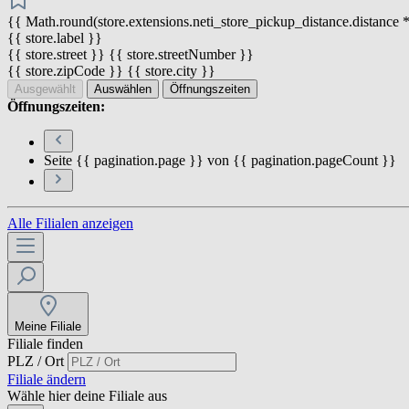
{{ Math.round(store.extensions.neti_store_pickup_distance.distance *
{{ store.label }}
{{ store.street }} {{ store.streetNumber }}
{{ store.zipCode }} {{ store.city }}
Ausgewählt
Auswählen
Öffnungszeiten
Öffnungszeiten:
Seite {{ pagination.page }} von {{ pagination.pageCount }}
Alle Filialen anzeigen
Meine Filiale
Filiale finden
PLZ / Ort
Filiale ändern
Wähle hier deine Filiale aus