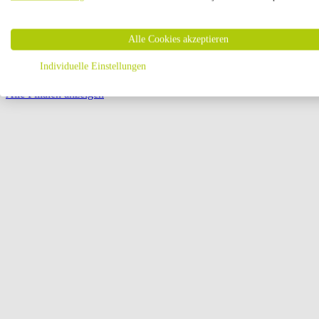
Öffnungszeiten:
Alle Cookies akzeptieren
Seite {{ pagination.page }} von {{ pagination.pageCount }}
Individuelle Einstellungen
Alle Filialen anzeigen