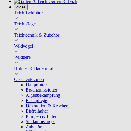
Garten & Teich
close
Teichfischfutter
Teichpflege
Teichtechnik & Zubehör
Wildvögel
Wildtiere
Hühner & Bauernhof
Geschenkkarten
Hauptfutter
Ergänzungsfutter
Algenbekämpfung
Fischpflege
Dekoration & Kescher
Eisfreihalter
Pumpen & Filter
Schlammsauger
Zubehör