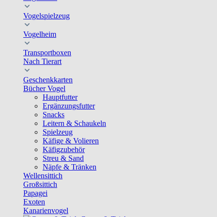
Vogelspielzeug
Vogelheim
Transportboxen
Nach Tierart
Geschenkkarten
Bücher Vogel
Hauptfutter
Ergänzungsfutter
Snacks
Leitern & Schaukeln
Spielzeug
Käfige & Volieren
Käfigzubehör
Streu & Sand
Näpfe & Tränken
Wellensittich
Großsittich
Papagei
Exoten
Kanarienvogel