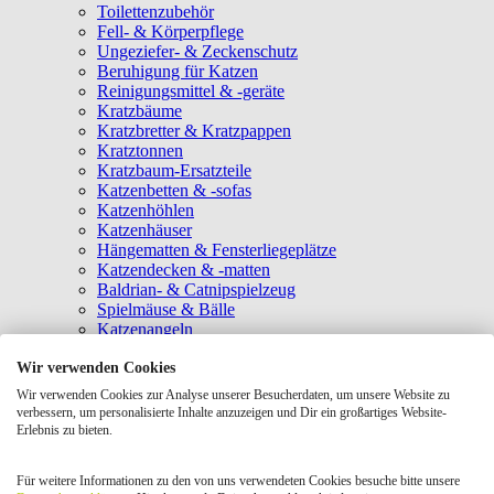
Toilettenzubehör
Fell- & Körperpflege
Ungeziefer- & Zeckenschutz
Beruhigung für Katzen
Reinigungsmittel & -geräte
Kratzbäume
Kratzbretter & Kratzpappen
Kratztonnen
Kratzbaum-Ersatzteile
Katzenbetten & -sofas
Katzenhöhlen
Katzenhäuser
Hängematten & Fensterliegeplätze
Katzendecken & -matten
Baldrian- & Catnipspielzeug
Spielmäuse & Bälle
Katzenangeln
Intelligenzspielzeug
Wir verwenden Cookies
Laserpointer & Elektrospielzeug
Katzentunnel
Wir verwenden Cookies zur Analyse unserer Besucherdaten, um unsere Website zu
Clicker & Target Sticks für Katzen
verbessern, um personalisierte Inhalte anzuzeigen und Dir ein großartiges Website-
Weiteres Katzenspielzeug
Erlebnis zu bieten.
Transportboxen
Halsbänder
Für weitere Informationen zu den von uns verwendeten Cookies besuche bitte unsere
Tragetaschen