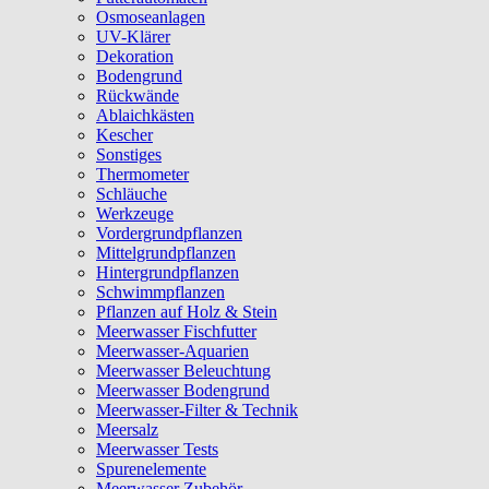
Osmoseanlagen
UV-Klärer
Dekoration
Bodengrund
Rückwände
Ablaichkästen
Kescher
Sonstiges
Thermometer
Schläuche
Werkzeuge
Vordergrundpflanzen
Mittelgrundpflanzen
Hintergrundpflanzen
Schwimmpflanzen
Pflanzen auf Holz & Stein
Meerwasser Fischfutter
Meerwasser-Aquarien
Meerwasser Beleuchtung
Meerwasser Bodengrund
Meerwasser-Filter & Technik
Meersalz
Meerwasser Tests
Spurenelemente
Meerwasser Zubehör