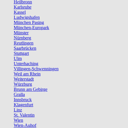
Heilbronn
Karlsruhe
Kassel
Ludwigshafen
München Pasing
München-Europark
Münster
Nürnberg
Reutlingen
Saarbrücken
Stuttgart
Ulm
Unterhaching
Villingen-Schwenningen
Weil am Rhein
Weiterstadt
Würzburg
Brunn am Gebirge
Gralla
Innsbruck
Klagenfurt
Linz
St. Valentin
Wien
Wien-Auhof