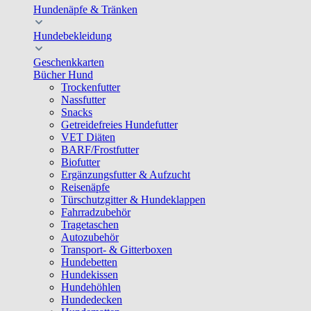
Hundenäpfe & Tränken
Hundebekleidung
Geschenkkarten
Bücher Hund
Trockenfutter
Nassfutter
Snacks
Getreidefreies Hundefutter
VET Diäten
BARF/Frostfutter
Biofutter
Ergänzungsfutter & Aufzucht
Reisenäpfe
Türschutzgitter & Hundeklappen
Fahrradzubehör
Tragetaschen
Autozubehör
Transport- & Gitterboxen
Hundebetten
Hundekissen
Hundehöhlen
Hundedecken