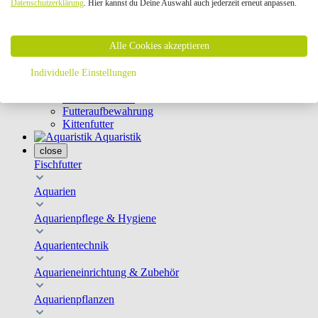
Datenschutzerklärung
. Hier kannst du Deine Auswahl auch jederzeit erneut anpassen.
Geschirre & Leinen
Katzenklappen
Schutznetze
Alle Cookies akzeptieren
Kippfensterschutz
Katzenkameras
Futternäpfe
Individuelle Einstellungen
Trinkbrunnen
Futterautomaten
Futteraufbewahrung
Kittenfutter
Aquaristik
close
Fischfutter
Aquarien
Aquarienpflege & Hygiene
Aquarientechnik
Aquarieneinrichtung & Zubehör
Aquarienpflanzen