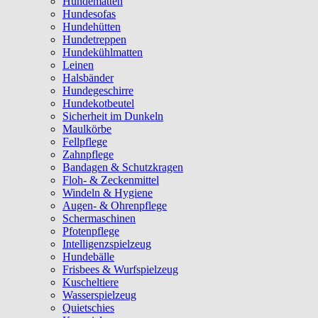
Hundematten
Hundesofas
Hundehütten
Hundetreppen
Hundekühlmatten
Leinen
Halsbänder
Hundegeschirre
Hundekotbeutel
Sicherheit im Dunkeln
Maulkörbe
Fellpflege
Zahnpflege
Bandagen & Schutzkragen
Floh- & Zeckenmittel
Windeln & Hygiene
Augen- & Ohrenpflege
Schermaschinen
Pfotenpflege
Intelligenzspielzeug
Hundebälle
Frisbees & Wurfspielzeug
Kuscheltiere
Wasserspielzeug
Quietschies