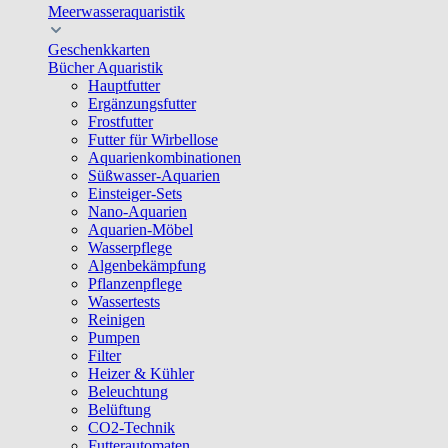
Meerwasseraquaristik
Geschenkkarten
Bücher Aquaristik
Hauptfutter
Ergänzungsfutter
Frostfutter
Futter für Wirbellose
Aquarienkombinationen
Süßwasser-Aquarien
Einsteiger-Sets
Nano-Aquarien
Aquarien-Möbel
Wasserpflege
Algenbekämpfung
Pflanzenpflege
Wassertests
Reinigen
Pumpen
Filter
Heizer & Kühler
Beleuchtung
Belüftung
CO2-Technik
Futterautomaten