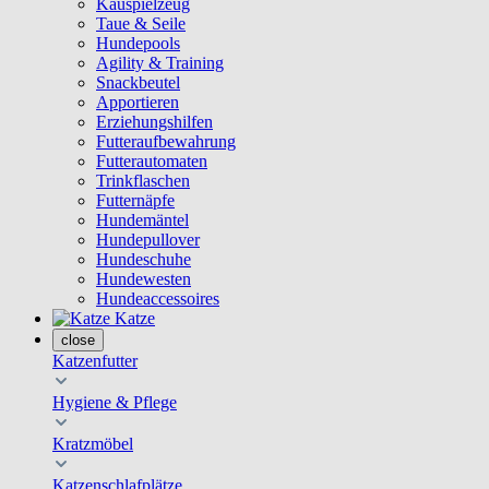
Kauspielzeug
Taue & Seile
Hundepools
Agility & Training
Snackbeutel
Apportieren
Erziehungshilfen
Futteraufbewahrung
Futterautomaten
Trinkflaschen
Futternäpfe
Hundemäntel
Hundepullover
Hundeschuhe
Hundewesten
Hundeaccessoires
Katze
close
Katzenfutter
Hygiene & Pflege
Kratzmöbel
Katzenschlafplätze