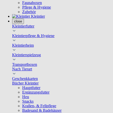
Faunaboxen
Pflege & Hygiene
Zubehör
Kleintier
close
Kleintierfutter
Kleintierpflege & Hygiene
Kleintierheim
Kleintierspielzeug
Transportboxen
Nach Tierart
Geschenkkarten
Bücher Kleintier
Hauptfutter
Ergänzungsfutter
Heu
Snacks
Krallen- & Fellpflege
Badesand & Badehäuser