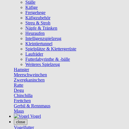
Ställe
Käfige
Freigehege
Käfigzubehör
Streu & Stroh
Näpfe & Tränken
Heuraufen
Intelligenzspielzeug
Kleintiertunnel
Spielplätze & Klettergerüste
Laufräder
Futterlabyrinthe & -bälle
Weiteres Spielzeug
Hamster
Meerschweinchen
Zwergkaninchen
Ratte
Degu
Chinchilla
Frettchen
Gerbil & Rennmaus
Maus
Vogel
close
Vogelfutter