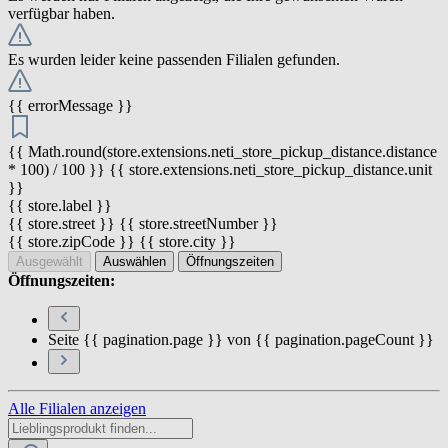
verfügbar haben.
Es wurden leider keine passenden Filialen gefunden.
{{ errorMessage }}
{{ Math.round(store.extensions.neti_store_pickup_distance.distance
* 100) / 100 }} {{ store.extensions.neti_store_pickup_distance.unit
}}
{{ store.label }}
{{ store.street }} {{ store.streetNumber }}
{{ store.zipCode }} {{ store.city }}
Ausgewählt
Auswählen
Öffnungszeiten
Öffnungszeiten:
Seite {{ pagination.page }} von {{ pagination.pageCount }}
Alle Filialen anzeigen