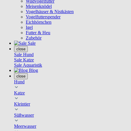
Wildvogelfutter
Meisenknödel
Vogelhäuser & Nistkästen
Vogelfutterspender
Eichhörnchen
Igel
Futter & Heu
Zubehör
Sale
close
Sale Hund
Sale Katze
Sale Aquaristik
Blog
close
Hund
Katze
Kleintier
Süßwasser
Meerwasser