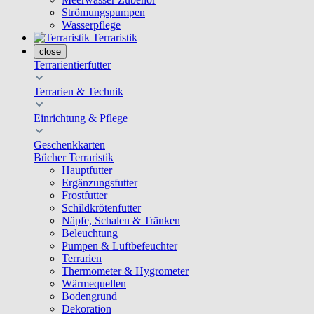
Strömungspumpen
Wasserpflege
Terraristik
close
Terrarientierfutter
Terrarien & Technik
Einrichtung & Pflege
Geschenkkarten
Bücher Terraristik
Hauptfutter
Ergänzungsfutter
Frostfutter
Schildkrötenfutter
Näpfe, Schalen & Tränken
Beleuchtung
Pumpen & Luftbefeuchter
Terrarien
Thermometer & Hygrometer
Wärmequellen
Bodengrund
Dekoration