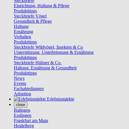
Steckbriefe
Einrichtung, Haltung & Pflege
Produkttipps
Steckbriefe Vögel
Gesundheit & Pflege
Haltung
Ernährung
Verhalten
Produkttipps
Steckbriefe Wildvögel, Insekten & Co
Unterstützung, Unterbringung & Ernährung
Produkttipps
Steckbriefe Hühner & Co.
Haltung, Ernährung & Gesundheit
Produkttipps
News
Events
Fachabteilungen
Adoption
Erlebnismärkte
close
Balingen
Esslingen
Frankfurt am Main
Heidelberg