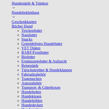
Hundenäpfe & Tränken
Hundebekleidung
Geschenkkarten
Bücher Hund
Trockenfutter
Nassfutter
Snacks
Getreidefreies Hundefutter
VET Diäten
BARF/Frostfutter
Biofutter
Ergänzungsfutter & Aufzucht
Reisenäpfe
Türschutzgitter & Hundeklappen
Fahrradzubehör
Tragetaschen
Autozubehör
Transport- & Gitterboxen
Hundebetten
Hundekissen
Hundehöhlen
Hundedecken