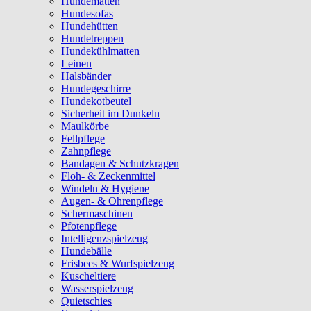
Hundematten
Hundesofas
Hundehütten
Hundetreppen
Hundekühlmatten
Leinen
Halsbänder
Hundegeschirre
Hundekotbeutel
Sicherheit im Dunkeln
Maulkörbe
Fellpflege
Zahnpflege
Bandagen & Schutzkragen
Floh- & Zeckenmittel
Windeln & Hygiene
Augen- & Ohrenpflege
Schermaschinen
Pfotenpflege
Intelligenzspielzeug
Hundebälle
Frisbees & Wurfspielzeug
Kuscheltiere
Wasserspielzeug
Quietschies