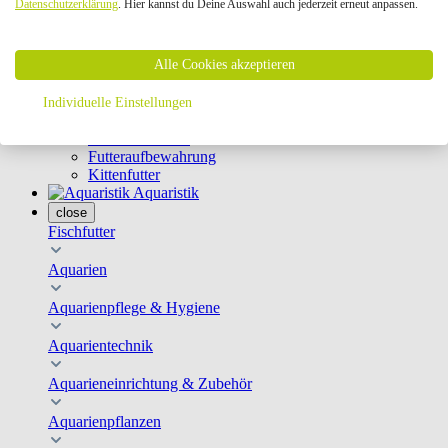
Datenschutzerklärung
. Hier kannst du Deine Auswahl auch jederzeit erneut anpassen.
Geschirre & Leinen
Katzenklappen
Schutznetze
Alle Cookies akzeptieren
Kippfensterschutz
Katzenkameras
Futternäpfe
Individuelle Einstellungen
Trinkbrunnen
Futterautomaten
Futteraufbewahrung
Kittenfutter
Aquaristik
close
Fischfutter
Aquarien
Aquarienpflege & Hygiene
Aquarientechnik
Aquarieneinrichtung & Zubehör
Aquarienpflanzen