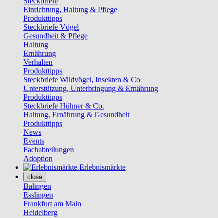
Steckbriefe
Einrichtung, Haltung & Pflege
Produkttipps
Steckbriefe Vögel
Gesundheit & Pflege
Haltung
Ernährung
Verhalten
Produkttipps
Steckbriefe Wildvögel, Insekten & Co
Unterstützung, Unterbringung & Ernährung
Produkttipps
Steckbriefe Hühner & Co.
Haltung, Ernährung & Gesundheit
Produkttipps
News
Events
Fachabteilungen
Adoption
Erlebnismärkte
close
Balingen
Esslingen
Frankfurt am Main
Heidelberg