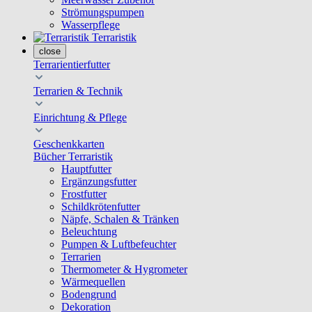
Strömungspumpen
Wasserpflege
Terraristik
close
Terrarientierfutter
Terrarien & Technik
Einrichtung & Pflege
Geschenkkarten
Bücher Terraristik
Hauptfutter
Ergänzungsfutter
Frostfutter
Schildkrötenfutter
Näpfe, Schalen & Tränken
Beleuchtung
Pumpen & Luftbefeuchter
Terrarien
Thermometer & Hygrometer
Wärmequellen
Bodengrund
Dekoration