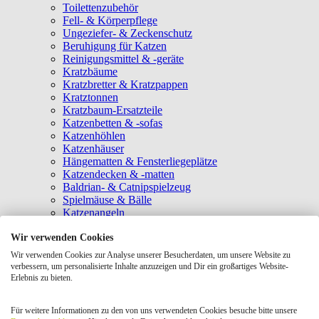
Toilettenzubehör
Fell- & Körperpflege
Ungeziefer- & Zeckenschutz
Beruhigung für Katzen
Reinigungsmittel & -geräte
Kratzbäume
Kratzbretter & Kratzpappen
Kratztonnen
Kratzbaum-Ersatzteile
Katzenbetten & -sofas
Katzenhöhlen
Katzenhäuser
Hängematten & Fensterliegeplätze
Katzendecken & -matten
Baldrian- & Catnipspielzeug
Spielmäuse & Bälle
Katzenangeln
Intelligenzspielzeug
Wir verwenden Cookies
Laserpointer & Elektrospielzeug
Katzentunnel
Wir verwenden Cookies zur Analyse unserer Besucherdaten, um unsere Website zu
Clicker & Target Sticks für Katzen
verbessern, um personalisierte Inhalte anzuzeigen und Dir ein großartiges Website-
Weiteres Katzenspielzeug
Erlebnis zu bieten.
Transportboxen
Halsbänder
Für weitere Informationen zu den von uns verwendeten Cookies besuche bitte unsere
Tragetaschen