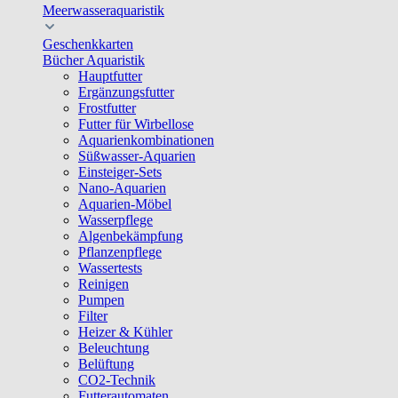
Meerwasseraquaristik
Geschenkkarten
Bücher Aquaristik
Hauptfutter
Ergänzungsfutter
Frostfutter
Futter für Wirbellose
Aquarienkombinationen
Süßwasser-Aquarien
Einsteiger-Sets
Nano-Aquarien
Aquarien-Möbel
Wasserpflege
Algenbekämpfung
Pflanzenpflege
Wassertests
Reinigen
Pumpen
Filter
Heizer & Kühler
Beleuchtung
Belüftung
CO2-Technik
Futterautomaten