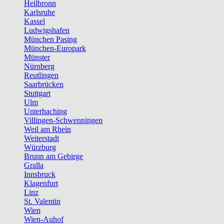
Heilbronn
Karlsruhe
Kassel
Ludwigshafen
München Pasing
München-Europark
Münster
Nürnberg
Reutlingen
Saarbrücken
Stuttgart
Ulm
Unterhaching
Villingen-Schwenningen
Weil am Rhein
Weiterstadt
Würzburg
Brunn am Gebirge
Gralla
Innsbruck
Klagenfurt
Linz
St. Valentin
Wien
Wien-Auhof