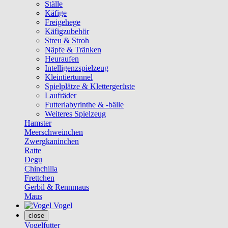
Ställe
Käfige
Freigehege
Käfigzubehör
Streu & Stroh
Näpfe & Tränken
Heuraufen
Intelligenzspielzeug
Kleintiertunnel
Spielplätze & Klettergerüste
Laufräder
Futterlabyrinthe & -bälle
Weiteres Spielzeug
Hamster
Meerschweinchen
Zwergkaninchen
Ratte
Degu
Chinchilla
Frettchen
Gerbil & Rennmaus
Maus
Vogel
close
Vogelfutter