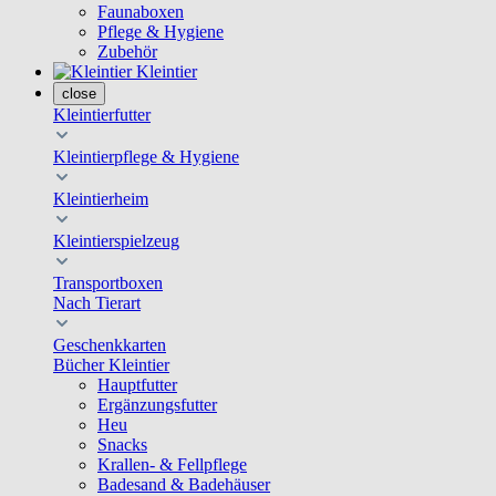
Faunaboxen
Pflege & Hygiene
Zubehör
Kleintier
close
Kleintierfutter
Kleintierpflege & Hygiene
Kleintierheim
Kleintierspielzeug
Transportboxen
Nach Tierart
Geschenkkarten
Bücher Kleintier
Hauptfutter
Ergänzungsfutter
Heu
Snacks
Krallen- & Fellpflege
Badesand & Badehäuser