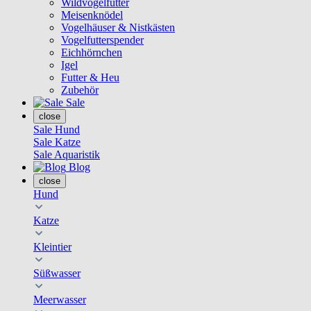
Wildvogelfutter
Meisenknödel
Vogelhäuser & Nistkästen
Vogelfutterspender
Eichhörnchen
Igel
Futter & Heu
Zubehör
Sale
close
Sale Hund
Sale Katze
Sale Aquaristik
Blog
close
Hund
Katze
Kleintier
Süßwasser
Meerwasser