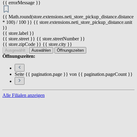
{{ errorMessage }}
{{ Math.round(store.extensions.neti_store_pickup_distance.distance
* 100) / 100 }} {{ store.extensions.neti_store_pickup_distance.unit
}}
{{ store.label }}
{{ store.street }} {{ store.streetNumber }}
{{ store.zipCode }} {{ store.city }}
Ausgewählt
Auswählen
Öffnungszeiten
Öffnungszeiten:
Seite {{ pagination.page }} von {{ pagination.pageCount }}
Alle Filialen anzeigen