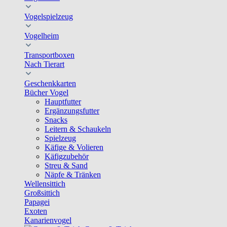
Vogelspielzeug
Vogelheim
Transportboxen
Nach Tierart
Geschenkkarten
Bücher Vogel
Hauptfutter
Ergänzungsfutter
Snacks
Leitern & Schaukeln
Spielzeug
Käfige & Volieren
Käfigzubehör
Streu & Sand
Näpfe & Tränken
Wellensittich
Großsittich
Papagei
Exoten
Kanarienvogel