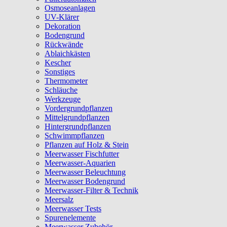
Osmoseanlagen
UV-Klärer
Dekoration
Bodengrund
Rückwände
Ablaichkästen
Kescher
Sonstiges
Thermometer
Schläuche
Werkzeuge
Vordergrundpflanzen
Mittelgrundpflanzen
Hintergrundpflanzen
Schwimmpflanzen
Pflanzen auf Holz & Stein
Meerwasser Fischfutter
Meerwasser-Aquarien
Meerwasser Beleuchtung
Meerwasser Bodengrund
Meerwasser-Filter & Technik
Meersalz
Meerwasser Tests
Spurenelemente
Meerwasser Zubehör