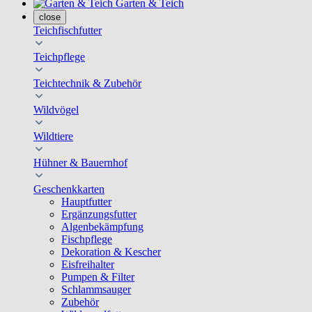
Garten & Teich
close
Teichfischfutter
Teichpflege
Teichtechnik & Zubehör
Wildvögel
Wildtiere
Hühner & Bauernhof
Geschenkkarten
Hauptfutter
Ergänzungsfutter
Algenbekämpfung
Fischpflege
Dekoration & Kescher
Eisfreihalter
Pumpen & Filter
Schlammsauger
Zubehör