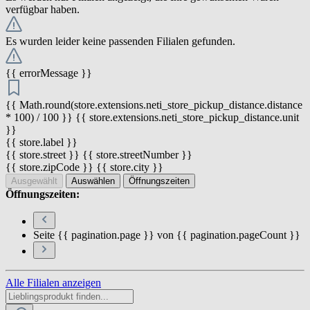
verfügbar haben.
Es wurden leider keine passenden Filialen gefunden.
{{ errorMessage }}
{{ Math.round(store.extensions.neti_store_pickup_distance.distance
* 100) / 100 }} {{ store.extensions.neti_store_pickup_distance.unit
}}
{{ store.label }}
{{ store.street }} {{ store.streetNumber }}
{{ store.zipCode }} {{ store.city }}
Ausgewählt
Auswählen
Öffnungszeiten
Öffnungszeiten:
Seite {{ pagination.page }} von {{ pagination.pageCount }}
Alle Filialen anzeigen