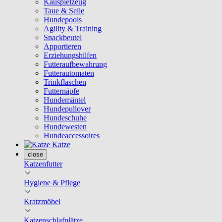
Kauspielzeug
Taue & Seile
Hundepools
Agility & Training
Snackbeutel
Apportieren
Erziehungshilfen
Futteraufbewahrung
Futterautomaten
Trinkflaschen
Futternäpfe
Hundemäntel
Hundepullover
Hundeschuhe
Hundewesten
Hundeaccessoires
Katze
close
Katzenfutter
Hygiene & Pflege
Kratzmöbel
Katzenschlafplätze