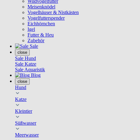
Wildvogelfutter
Meisenknödel
Vogelhäuser & Nistkästen
Vogelfutterspender
Eichhörnchen
Igel
Futter & Heu
Zubehör
Sale
close
Sale Hund
Sale Katze
Sale Aquaristik
Blog
close
Hund
Katze
Kleintier
Süßwasser
Meerwasser