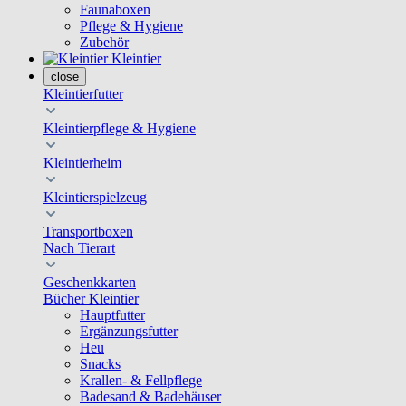
Faunaboxen
Pflege & Hygiene
Zubehör
Kleintier
close
Kleintierfutter
Kleintierpflege & Hygiene
Kleintierheim
Kleintierspielzeug
Transportboxen
Nach Tierart
Geschenkkarten
Bücher Kleintier
Hauptfutter
Ergänzungsfutter
Heu
Snacks
Krallen- & Fellpflege
Badesand & Badehäuser