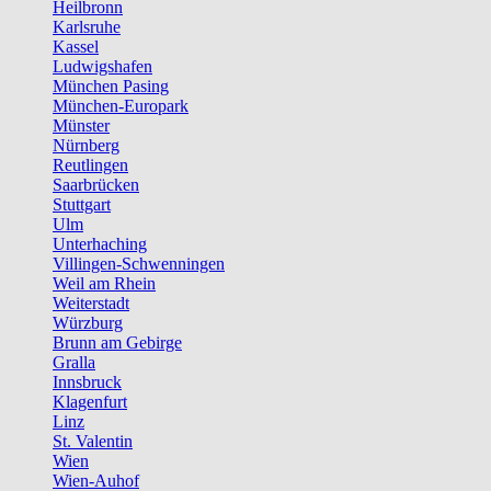
Heilbronn
Karlsruhe
Kassel
Ludwigshafen
München Pasing
München-Europark
Münster
Nürnberg
Reutlingen
Saarbrücken
Stuttgart
Ulm
Unterhaching
Villingen-Schwenningen
Weil am Rhein
Weiterstadt
Würzburg
Brunn am Gebirge
Gralla
Innsbruck
Klagenfurt
Linz
St. Valentin
Wien
Wien-Auhof