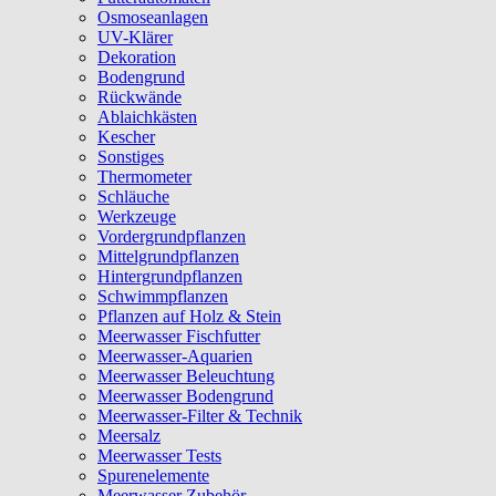
Osmoseanlagen
UV-Klärer
Dekoration
Bodengrund
Rückwände
Ablaichkästen
Kescher
Sonstiges
Thermometer
Schläuche
Werkzeuge
Vordergrundpflanzen
Mittelgrundpflanzen
Hintergrundpflanzen
Schwimmpflanzen
Pflanzen auf Holz & Stein
Meerwasser Fischfutter
Meerwasser-Aquarien
Meerwasser Beleuchtung
Meerwasser Bodengrund
Meerwasser-Filter & Technik
Meersalz
Meerwasser Tests
Spurenelemente
Meerwasser Zubehör