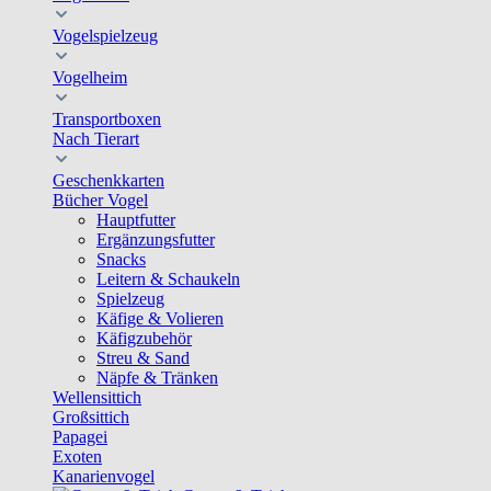
Vogelspielzeug
Vogelheim
Transportboxen
Nach Tierart
Geschenkkarten
Bücher Vogel
Hauptfutter
Ergänzungsfutter
Snacks
Leitern & Schaukeln
Spielzeug
Käfige & Volieren
Käfigzubehör
Streu & Sand
Näpfe & Tränken
Wellensittich
Großsittich
Papagei
Exoten
Kanarienvogel