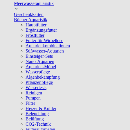
Meerwasseraquaristik
Geschenkkarten
Bücher Aquaristik
Hauptfutter
Ergänzungsfutter
Frostfutter
Futter für Wirbellose
Aquarienkombinationen
Süßwasser-Aquarien
Einsteiger-Sets
Nano-Aquarien
Aquarien-Möbel
Wasserpflege
Algenbekämpfung
Pflanzenpflege
Wassertests
Reinigen
Pumpen
Filter
Heizer & Kühler
Beleuchtung
Belüftung
CO2-Technik
Futterautomaten