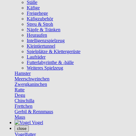
Ställe
Käfige
Freigehege
Käfigzubehör
Streu & Stroh
Näpfe & Tränken
Heuraufen
Intelligenzspielzeug
Kleintiertunnel
Spielplätze & Klettergerüste
Laufräder
Futterlabyrinthe & -bälle
Weiteres Spielzeug
Hamster
Meerschweinchen
Zwergkaninchen
Ratte
Degu
Chinchilla
Frettchen
Gerbil & Rennmaus
Maus
Vogel
close
Vogelfutter