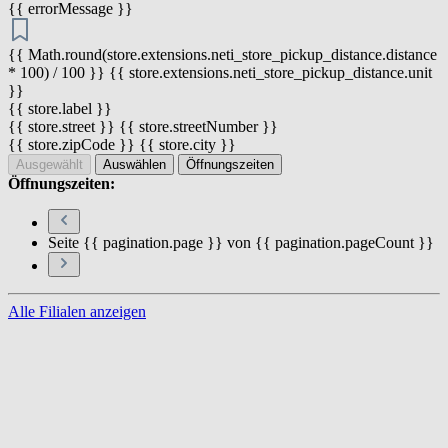
{{ errorMessage }}
{{ Math.round(store.extensions.neti_store_pickup_distance.distance
* 100) / 100 }} {{ store.extensions.neti_store_pickup_distance.unit
}}
{{ store.label }}
{{ store.street }} {{ store.streetNumber }}
{{ store.zipCode }} {{ store.city }}
Ausgewählt
Auswählen
Öffnungszeiten
Öffnungszeiten:
Seite {{ pagination.page }} von {{ pagination.pageCount }}
Alle Filialen anzeigen