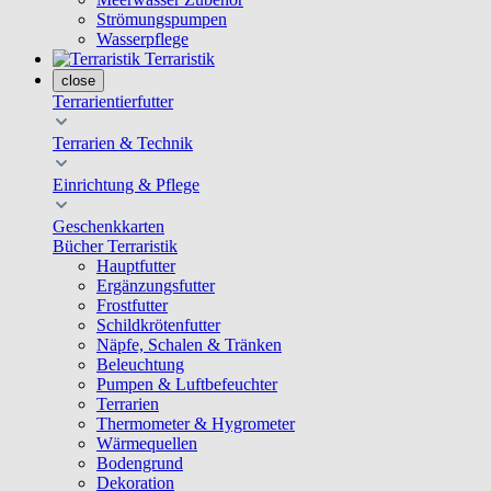
Strömungspumpen
Wasserpflege
Terraristik
close
Terrarientierfutter
Terrarien & Technik
Einrichtung & Pflege
Geschenkkarten
Bücher Terraristik
Hauptfutter
Ergänzungsfutter
Frostfutter
Schildkrötenfutter
Näpfe, Schalen & Tränken
Beleuchtung
Pumpen & Luftbefeuchter
Terrarien
Thermometer & Hygrometer
Wärmequellen
Bodengrund
Dekoration