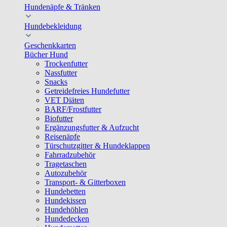
Hundenäpfe & Tränken
Hundebekleidung
Geschenkkarten
Bücher Hund
Trockenfutter
Nassfutter
Snacks
Getreidefreies Hundefutter
VET Diäten
BARF/Frostfutter
Biofutter
Ergänzungsfutter & Aufzucht
Reisenäpfe
Türschutzgitter & Hundeklappen
Fahrradzubehör
Tragetaschen
Autozubehör
Transport- & Gitterboxen
Hundebetten
Hundekissen
Hundehöhlen
Hundedecken