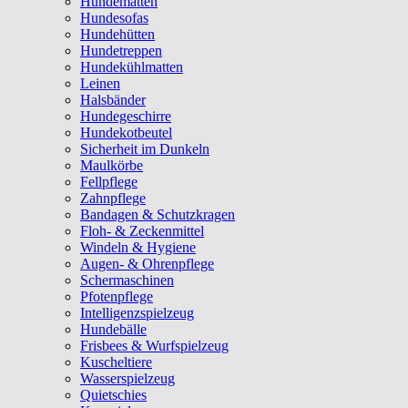
Hundematten
Hundesofas
Hundehütten
Hundetreppen
Hundekühlmatten
Leinen
Halsbänder
Hundegeschirre
Hundekotbeutel
Sicherheit im Dunkeln
Maulkörbe
Fellpflege
Zahnpflege
Bandagen & Schutzkragen
Floh- & Zeckenmittel
Windeln & Hygiene
Augen- & Ohrenpflege
Schermaschinen
Pfotenpflege
Intelligenzspielzeug
Hundebälle
Frisbees & Wurfspielzeug
Kuscheltiere
Wasserspielzeug
Quietschies