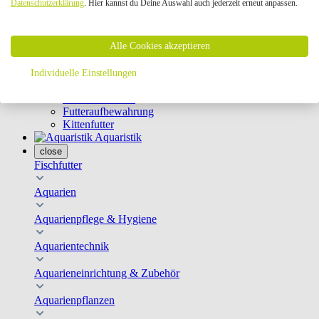
Datenschutzerklärung
. Hier kannst du Deine Auswahl auch jederzeit erneut anpassen.
Geschirre & Leinen
Katzenklappen
Schutznetze
Alle Cookies akzeptieren
Kippfensterschutz
Katzenkameras
Futternäpfe
Individuelle Einstellungen
Trinkbrunnen
Futterautomaten
Futteraufbewahrung
Kittenfutter
Aquaristik
close
Fischfutter
Aquarien
Aquarienpflege & Hygiene
Aquarientechnik
Aquarieneinrichtung & Zubehör
Aquarienpflanzen