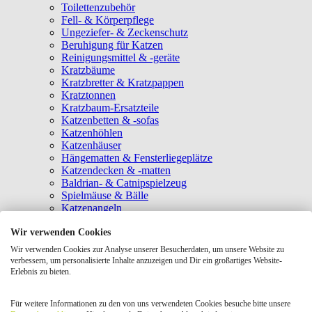
Toilettenzubehör
Fell- & Körperpflege
Ungeziefer- & Zeckenschutz
Beruhigung für Katzen
Reinigungsmittel & -geräte
Kratzbäume
Kratzbretter & Kratzpappen
Kratztonnen
Kratzbaum-Ersatzteile
Katzenbetten & -sofas
Katzenhöhlen
Katzenhäuser
Hängematten & Fensterliegeplätze
Katzendecken & -matten
Baldrian- & Catnipspielzeug
Spielmäuse & Bälle
Katzenangeln
Intelligenzspielzeug
Wir verwenden Cookies
Laserpointer & Elektrospielzeug
Katzentunnel
Wir verwenden Cookies zur Analyse unserer Besucherdaten, um unsere Website zu
Clicker & Target Sticks für Katzen
verbessern, um personalisierte Inhalte anzuzeigen und Dir ein großartiges Website-
Weiteres Katzenspielzeug
Erlebnis zu bieten.
Transportboxen
Halsbänder
Für weitere Informationen zu den von uns verwendeten Cookies besuche bitte unsere
Tragetaschen