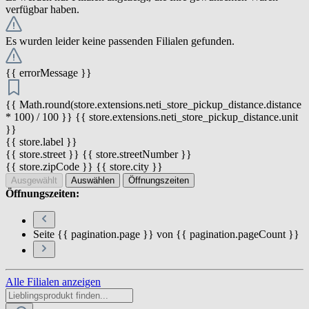
verfügbar haben.
Es wurden leider keine passenden Filialen gefunden.
{{ errorMessage }}
{{ Math.round(store.extensions.neti_store_pickup_distance.distance
* 100) / 100 }} {{ store.extensions.neti_store_pickup_distance.unit
}}
{{ store.label }}
{{ store.street }} {{ store.streetNumber }}
{{ store.zipCode }} {{ store.city }}
Ausgewählt
Auswählen
Öffnungszeiten
Öffnungszeiten:
Seite {{ pagination.page }} von {{ pagination.pageCount }}
Alle Filialen anzeigen