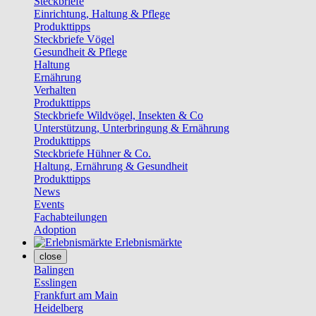
Steckbriefe
Einrichtung, Haltung & Pflege
Produkttipps
Steckbriefe Vögel
Gesundheit & Pflege
Haltung
Ernährung
Verhalten
Produkttipps
Steckbriefe Wildvögel, Insekten & Co
Unterstützung, Unterbringung & Ernährung
Produkttipps
Steckbriefe Hühner & Co.
Haltung, Ernährung & Gesundheit
Produkttipps
News
Events
Fachabteilungen
Adoption
Erlebnismärkte
close
Balingen
Esslingen
Frankfurt am Main
Heidelberg