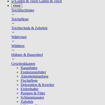
Garten & Teich
close
Teichfischfutter
Teichpflege
Teichtechnik & Zubehör
Wildvögel
Wildtiere
Hühner & Bauernhof
Geschenkkarten
Hauptfutter
Ergänzungsfutter
Algenbekämpfung
Fischpflege
Dekoration & Kescher
Eisfreihalter
Pumpen & Filter
Schlammsauger
Zubehör