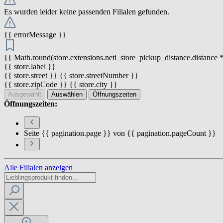
Es wurden leider keine passenden Filialen gefunden.
{{ errorMessage }}
{{ Math.round(store.extensions.neti_store_pickup_distance.distance *
{{ store.label }}
{{ store.street }} {{ store.streetNumber }}
{{ store.zipCode }} {{ store.city }}
Ausgewählt
Auswählen
Öffnungszeiten
Öffnungszeiten:
Seite {{ pagination.page }} von {{ pagination.pageCount }}
Alle Filialen anzeigen