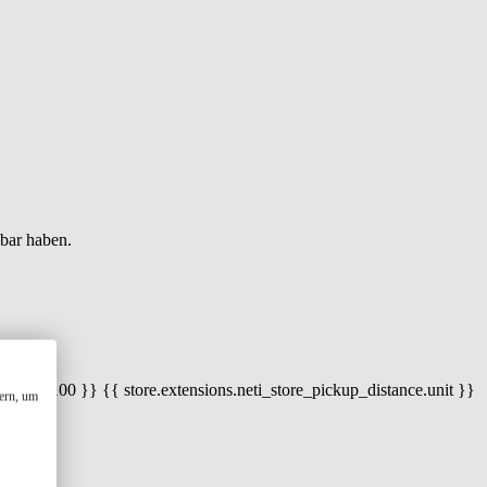
gbar haben.
 100) / 100 }} {{ store.extensions.neti_store_pickup_distance.unit }}
ern, um