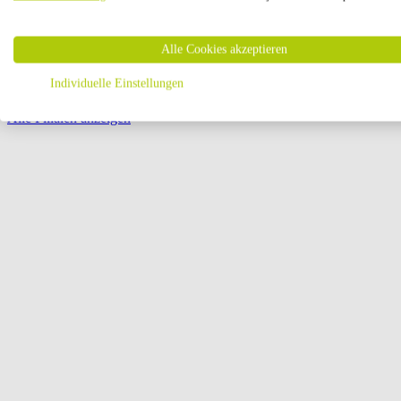
Öffnungszeiten:
Alle Cookies akzeptieren
Seite {{ pagination.page }} von {{ pagination.pageCount }}
Individuelle Einstellungen
Alle Filialen anzeigen