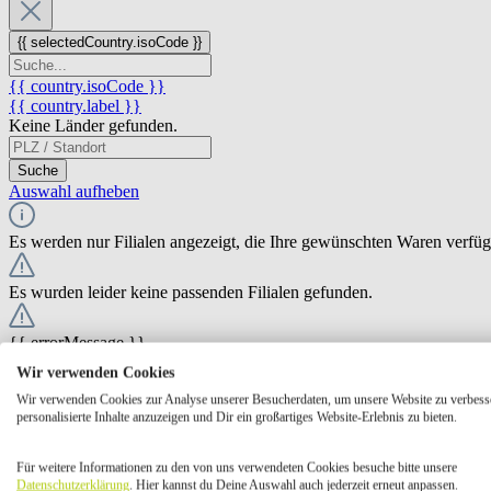
{{ selectedCountry.isoCode }}
{{ country.isoCode }}
{{ country.label }}
Keine Länder gefunden.
Suche
Auswahl aufheben
Es werden nur Filialen angezeigt, die Ihre gewünschten Waren verfü
Es wurden leider keine passenden Filialen gefunden.
{{ errorMessage }}
Wir verwenden Cookies
{{ Math.round(store.extensions.neti_store_pickup_distance.distance *
Wir verwenden Cookies zur Analyse unserer Besucherdaten, um unsere Website zu verbess
{{ store.label }}
personalisierte Inhalte anzuzeigen und Dir ein großartiges Website-Erlebnis zu bieten.
{{ store.street }} {{ store.streetNumber }}
{{ store.zipCode }} {{ store.city }}
Für weitere Informationen zu den von uns verwendeten Cookies besuche bitte unsere
Ausgewählt
Auswählen
Öffnungszeiten
Datenschutzerklärung
. Hier kannst du Deine Auswahl auch jederzeit erneut anpassen.