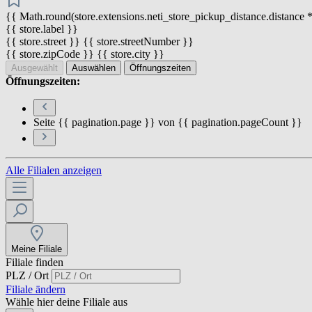
{{ Math.round(store.extensions.neti_store_pickup_distance.distance *
{{ store.label }}
{{ store.street }} {{ store.streetNumber }}
{{ store.zipCode }} {{ store.city }}
Ausgewählt
Auswählen
Öffnungszeiten
Öffnungszeiten:
Seite {{ pagination.page }} von {{ pagination.pageCount }}
Alle Filialen anzeigen
Meine Filiale
Filiale finden
PLZ / Ort
Filiale ändern
Wähle hier deine Filiale aus