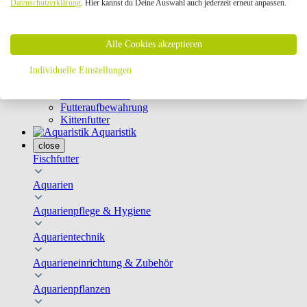
Datenschutzerklärung
. Hier kannst du Deine Auswahl auch jederzeit erneut anpassen.
Geschirre & Leinen
Katzenklappen
Schutznetze
Alle Cookies akzeptieren
Kippfensterschutz
Katzenkameras
Futternäpfe
Individuelle Einstellungen
Trinkbrunnen
Futterautomaten
Futteraufbewahrung
Kittenfutter
Aquaristik
close
Fischfutter
Aquarien
Aquarienpflege & Hygiene
Aquarientechnik
Aquarieneinrichtung & Zubehör
Aquarienpflanzen