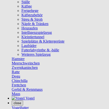
Ställe
Käfige
Freigehege
Käfigzubehör
Streu & Stroh
Näpfe & Tränken
Heuraufen
Intelligenzspielzeug
Kleintiertunnel
Spielplätze & Klettergerüste
Laufräder
Futterlabyrinthe & -bälle
Weiteres Spielzeug
Hamster
Meerschweinchen
Zwergkaninchen
Ratte
Degu
Chinchilla
Frettchen
Gerbil & Rennmaus
Maus
Vogel
close
Vogelfutter