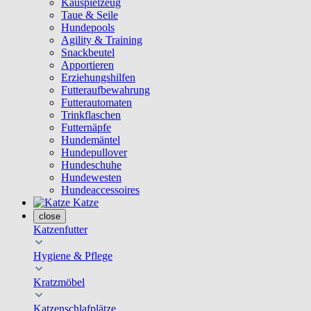
Kauspielzeug
Taue & Seile
Hundepools
Agility & Training
Snackbeutel
Apportieren
Erziehungshilfen
Futteraufbewahrung
Futterautomaten
Trinkflaschen
Futternäpfe
Hundemäntel
Hundepullover
Hundeschuhe
Hundewesten
Hundeaccessoires
Katze
close
Katzenfutter
Hygiene & Pflege
Kratzmöbel
Katzenschlafplätze