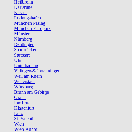
Heilbronn
Karlsruhe
Kassel
Ludwigshafen
München Pasing
München-Europark
Münster
Nürnberg
Reutlingen
Saarbrücken
Stuttgart
Ulm
Unterhaching
Villingen-Schwenningen
Weil am Rhein
Weiterstadt
Würzburg
Brunn am Gebirge
Gralla
Innsbruck
Klagenfurt
Linz
St. Valentin
Wien
Wien-Auhof