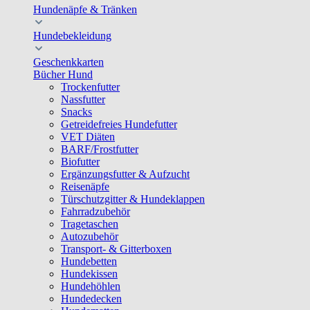
Hundenäpfe & Tränken
Hundebekleidung
Geschenkkarten
Bücher Hund
Trockenfutter
Nassfutter
Snacks
Getreidefreies Hundefutter
VET Diäten
BARF/Frostfutter
Biofutter
Ergänzungsfutter & Aufzucht
Reisenäpfe
Türschutzgitter & Hundeklappen
Fahrradzubehör
Tragetaschen
Autozubehör
Transport- & Gitterboxen
Hundebetten
Hundekissen
Hundehöhlen
Hundedecken