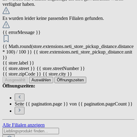
verfügbar haben.
Es wurden leider keine passenden Filialen gefunden.
{{ errorMessage }}
{{ Math.round(store.extensions.neti_store_pickup_distance.distance
* 100) / 100 }} {{ store.extensions.neti_store_pickup_distance.unit
}}
{{ store.label }}
{{ store.street }} {{ store.streetNumber }}
{{ store.zipCode }} {{ store.city }}
Ausgewählt
Auswählen
Öffnungszeiten
Öffnungszeiten:
Seite {{ pagination.page }} von {{ pagination.pageCount }}
Alle Filialen anzeigen