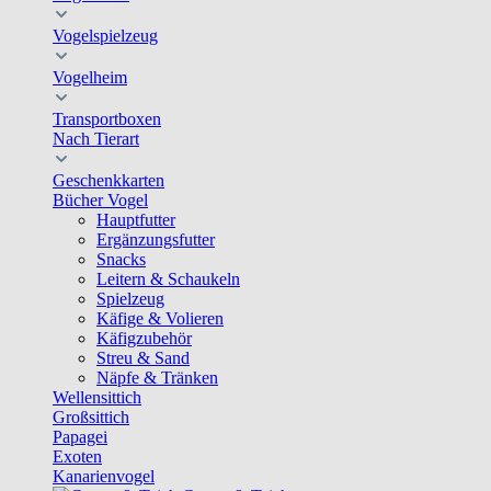
Vogelspielzeug
Vogelheim
Transportboxen
Nach Tierart
Geschenkkarten
Bücher Vogel
Hauptfutter
Ergänzungsfutter
Snacks
Leitern & Schaukeln
Spielzeug
Käfige & Volieren
Käfigzubehör
Streu & Sand
Näpfe & Tränken
Wellensittich
Großsittich
Papagei
Exoten
Kanarienvogel