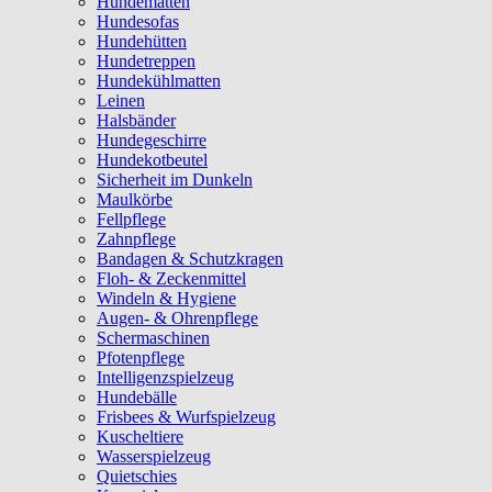
Hundematten
Hundesofas
Hundehütten
Hundetreppen
Hundekühlmatten
Leinen
Halsbänder
Hundegeschirre
Hundekotbeutel
Sicherheit im Dunkeln
Maulkörbe
Fellpflege
Zahnpflege
Bandagen & Schutzkragen
Floh- & Zeckenmittel
Windeln & Hygiene
Augen- & Ohrenpflege
Schermaschinen
Pfotenpflege
Intelligenzspielzeug
Hundebälle
Frisbees & Wurfspielzeug
Kuscheltiere
Wasserspielzeug
Quietschies