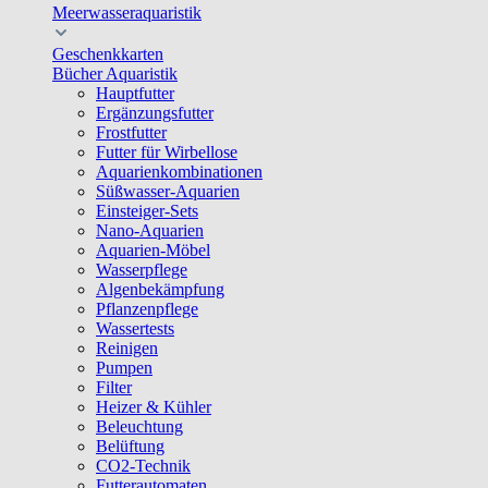
Meerwasseraquaristik
Geschenkkarten
Bücher Aquaristik
Hauptfutter
Ergänzungsfutter
Frostfutter
Futter für Wirbellose
Aquarienkombinationen
Süßwasser-Aquarien
Einsteiger-Sets
Nano-Aquarien
Aquarien-Möbel
Wasserpflege
Algenbekämpfung
Pflanzenpflege
Wassertests
Reinigen
Pumpen
Filter
Heizer & Kühler
Beleuchtung
Belüftung
CO2-Technik
Futterautomaten