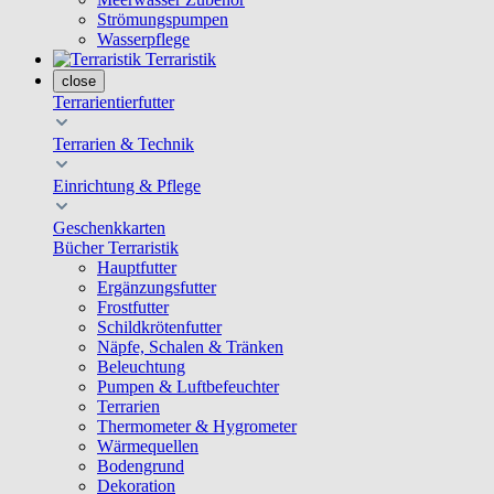
Strömungspumpen
Wasserpflege
Terraristik
close
Terrarientierfutter
Terrarien & Technik
Einrichtung & Pflege
Geschenkkarten
Bücher Terraristik
Hauptfutter
Ergänzungsfutter
Frostfutter
Schildkrötenfutter
Näpfe, Schalen & Tränken
Beleuchtung
Pumpen & Luftbefeuchter
Terrarien
Thermometer & Hygrometer
Wärmequellen
Bodengrund
Dekoration