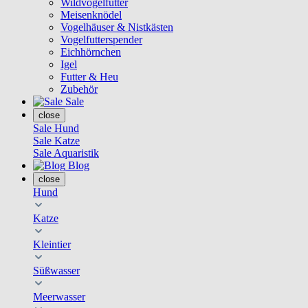
Wildvogelfutter
Meisenknödel
Vogelhäuser & Nistkästen
Vogelfutterspender
Eichhörnchen
Igel
Futter & Heu
Zubehör
Sale
close
Sale Hund
Sale Katze
Sale Aquaristik
Blog
close
Hund
Katze
Kleintier
Süßwasser
Meerwasser