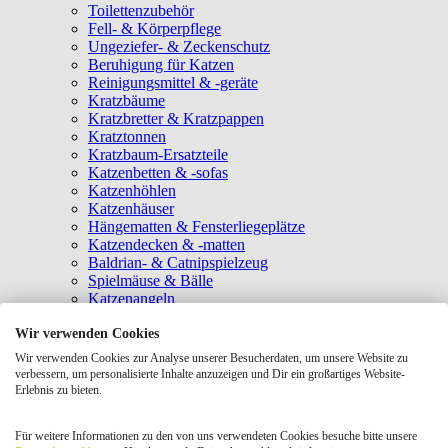
Toilettenzubehör
Fell- & Körperpflege
Ungeziefer- & Zeckenschutz
Beruhigung für Katzen
Reinigungsmittel & -geräte
Kratzbäume
Kratzbretter & Kratzpappen
Kratztonnen
Kratzbaum-Ersatzteile
Katzenbetten & -sofas
Katzenhöhlen
Katzenhäuser
Hängematten & Fensterliegeplätze
Katzendecken & -matten
Baldrian- & Catnipspielzeug
Spielmäuse & Bälle
Katzenangeln
Intelligenzspielzeug
Wir verwenden Cookies
Laserpointer & Elektrospielzeug
Katzentunnel
Wir verwenden Cookies zur Analyse unserer Besucherdaten, um unsere Website zu
Clicker & Target Sticks für Katzen
verbessern, um personalisierte Inhalte anzuzeigen und Dir ein großartiges Website-
Weiteres Katzenspielzeug
Erlebnis zu bieten.
Transportboxen
Halsbänder
Für weitere Informationen zu den von uns verwendeten Cookies besuche bitte unsere
Tragetaschen