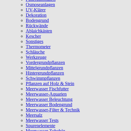
Osmoseanlagen
UV-Klärer
Dekoration
Bodengrund
Rückwände
Ablaichkästen
Kescher
Sonstiges
Thermometer
Schläuche
Werkzeuge
Vordergrundpflanzen
Mittelgrundpflanzen
Hintergrundpflanzen
Schwimmpflanzen
Pflanzen auf Holz & Stein
Meerwasser Fischfutter
Meerwasser-Aquarien
Meerwasser Beleuchtung
Meerwasser Bodengrund
Meerwasser-Filter & Technik
Meersalz
Meerwasser Tests
Spurenelemente
Meerwasser Zubehör