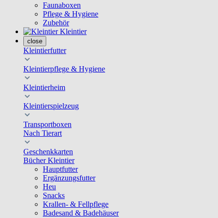
Faunaboxen
Pflege & Hygiene
Zubehör
Kleintier
close
Kleintierfutter
Kleintierpflege & Hygiene
Kleintierheim
Kleintierspielzeug
Transportboxen
Nach Tierart
Geschenkkarten
Bücher Kleintier
Hauptfutter
Ergänzungsfutter
Heu
Snacks
Krallen- & Fellpflege
Badesand & Badehäuser