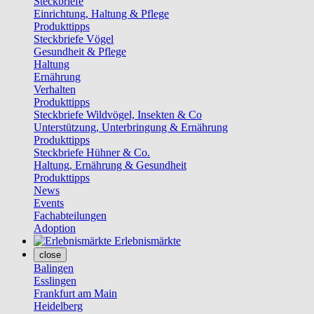
Steckbriefe
Einrichtung, Haltung & Pflege
Produkttipps
Steckbriefe Vögel
Gesundheit & Pflege
Haltung
Ernährung
Verhalten
Produkttipps
Steckbriefe Wildvögel, Insekten & Co
Unterstützung, Unterbringung & Ernährung
Produkttipps
Steckbriefe Hühner & Co.
Haltung, Ernährung & Gesundheit
Produkttipps
News
Events
Fachabteilungen
Adoption
Erlebnismärkte
close
Balingen
Esslingen
Frankfurt am Main
Heidelberg