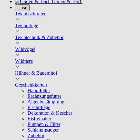
Garten & Teich
close
Teichfischfutter
Teichpflege
Teichtechnik & Zubehör
Wildvögel
Wildtiere
Hühner & Bauernhof
Geschenkkarten
Hauptfutter
Ergänzungsfutter
Algenbekämpfung
Fischpflege
Dekoration & Kescher
Eisfreihalter
Pumpen & Filter
Schlammsauger
Zubehör