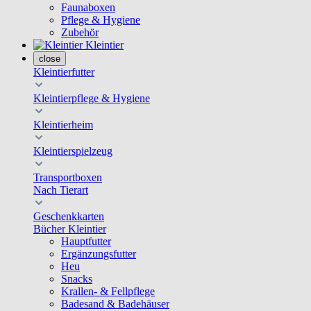
Faunaboxen
Pflege & Hygiene
Zubehör
Kleintier
close
Kleintierfutter
Kleintierpflege & Hygiene
Kleintierheim
Kleintierspielzeug
Transportboxen
Nach Tierart
Geschenkkarten
Bücher Kleintier
Hauptfutter
Ergänzungsfutter
Heu
Snacks
Krallen- & Fellpflege
Badesand & Badehäuser