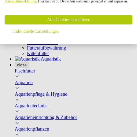
Datenschutzerklärung
. Hier kannst du Deine Auswahl auch jederzeit erneut anpassen.
Geschirre & Leinen
Katzenklappen
Schutznetze
Alle Cookies akzeptieren
Kippfensterschutz
Katzenkameras
Futternäpfe
Individuelle Einstellungen
Trinkbrunnen
Futterautomaten
Futteraufbewahrung
Kittenfutter
Aquaristik
close
Fischfutter
Aquarien
Aquarienpflege & Hygiene
Aquarientechnik
Aquarieneinrichtung & Zubehör
Aquarienpflanzen