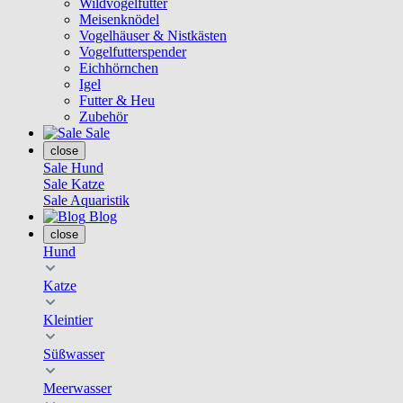
Wildvogelfutter
Meisenknödel
Vogelhäuser & Nistkästen
Vogelfutterspender
Eichhörnchen
Igel
Futter & Heu
Zubehör
Sale
close
Sale Hund
Sale Katze
Sale Aquaristik
Blog
close
Hund
Katze
Kleintier
Süßwasser
Meerwasser