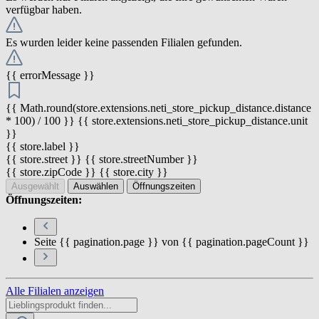
verfügbar haben.
Es wurden leider keine passenden Filialen gefunden.
{{ errorMessage }}
{{ Math.round(store.extensions.neti_store_pickup_distance.distance
* 100) / 100 }} {{ store.extensions.neti_store_pickup_distance.unit
}}
{{ store.label }}
{{ store.street }} {{ store.streetNumber }}
{{ store.zipCode }} {{ store.city }}
Ausgewählt
Auswählen
Öffnungszeiten
Öffnungszeiten:
Seite {{ pagination.page }} von {{ pagination.pageCount }}
Alle Filialen anzeigen