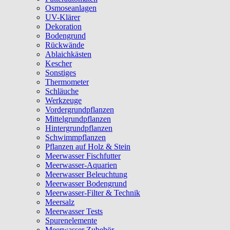
Osmoseanlagen
UV-Klärer
Dekoration
Bodengrund
Rückwände
Ablaichkästen
Kescher
Sonstiges
Thermometer
Schläuche
Werkzeuge
Vordergrundpflanzen
Mittelgrundpflanzen
Hintergrundpflanzen
Schwimmpflanzen
Pflanzen auf Holz & Stein
Meerwasser Fischfutter
Meerwasser-Aquarien
Meerwasser Beleuchtung
Meerwasser Bodengrund
Meerwasser-Filter & Technik
Meersalz
Meerwasser Tests
Spurenelemente
Meerwasser Zubehör