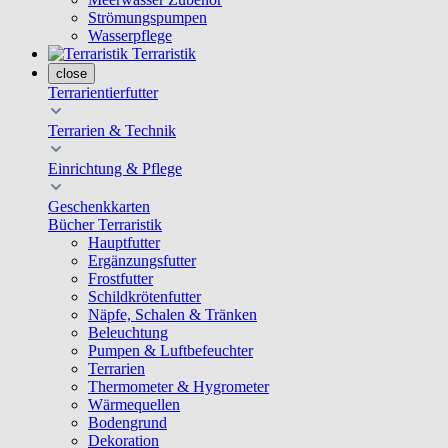
Strömungspumpen
Wasserpflege
Terraristik
close
Terrarientierfutter
Terrarien & Technik
Einrichtung & Pflege
Geschenkkarten
Bücher Terraristik
Hauptfutter
Ergänzungsfutter
Frostfutter
Schildkrötenfutter
Näpfe, Schalen & Tränken
Beleuchtung
Pumpen & Luftbefeuchter
Terrarien
Thermometer & Hygrometer
Wärmequellen
Bodengrund
Dekoration