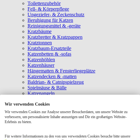
Toilettenzubehör
Fell- & Körperpflege
Ungeziefer- & Zeckenschutz
Beruhigung für Katzen
Reinigungsmittel & -geräte
Kratzbäume
Kratzbretter & Kratzpappen
Kratztonnen
Kratzbaum-Ersatzteile
Katzenbetten & -sofas
Katzenhöhlen
Katzenhäuser
Hängematten & Fensterliegeplätze
Katzendecken & -matten
Baldrian- & Catnipspielzeug
Spielmäuse & Bälle
Katzenangeln
Intelligenzspielzeug
Wir verwenden Cookies
Laserpointer & Elektrospielzeug
Katzentunnel
Wir verwenden Cookies zur Analyse unserer Besucherdaten, um unsere Website zu
Clicker & Target Sticks für Katzen
verbessern, um personalisierte Inhalte anzuzeigen und Dir ein großartiges Website-
Weiteres Katzenspielzeug
Erlebnis zu bieten.
Transportboxen
Halsbänder
Für weitere Informationen zu den von uns verwendeten Cookies besuche bitte unsere
Tragetaschen