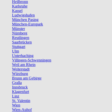
Heilbronn
Karlsruhe
Kassel
Ludwigshafen
München Pasing
München-Europark
Münster
Nürnberg
Reutlingen
Saarbrücken
Stuttgart
Ulm
Unterhaching
Villingen-Schwenningen
Weil am Rhein
Weiterstadt
Würzburg
Brunn am Gebirge
Gralla
Innsbruck
Klagenfurt
Linz
St. Valentin
Wien
Wien-Auhof