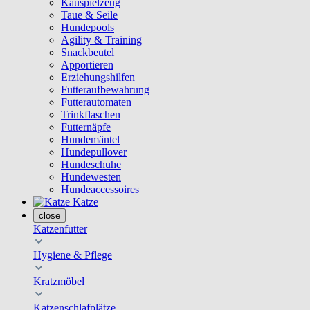
Kauspielzeug
Taue & Seile
Hundepools
Agility & Training
Snackbeutel
Apportieren
Erziehungshilfen
Futteraufbewahrung
Futterautomaten
Trinkflaschen
Futternäpfe
Hundemäntel
Hundepullover
Hundeschuhe
Hundewesten
Hundeaccessoires
Katze
close
Katzenfutter
Hygiene & Pflege
Kratzmöbel
Katzenschlafplätze