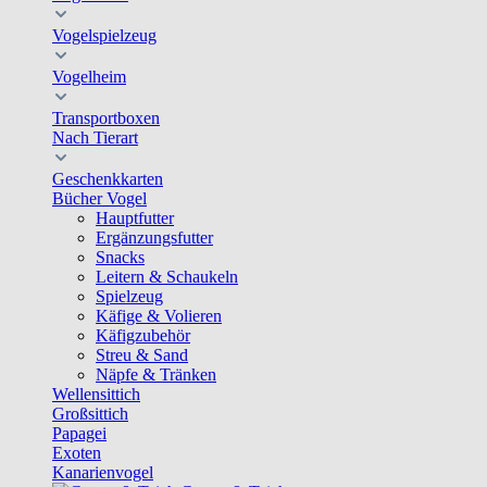
Vogelspielzeug
Vogelheim
Transportboxen
Nach Tierart
Geschenkkarten
Bücher Vogel
Hauptfutter
Ergänzungsfutter
Snacks
Leitern & Schaukeln
Spielzeug
Käfige & Volieren
Käfigzubehör
Streu & Sand
Näpfe & Tränken
Wellensittich
Großsittich
Papagei
Exoten
Kanarienvogel