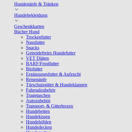
Hundenäpfe & Tränken
Hundebekleidung
Geschenkkarten
Bücher Hund
Trockenfutter
Nassfutter
Snacks
Getreidefreies Hundefutter
VET Diäten
BARF/Frostfutter
Biofutter
Ergänzungsfutter & Aufzucht
Reisenäpfe
Türschutzgitter & Hundeklappen
Fahrradzubehör
Tragetaschen
Autozubehör
Transport- & Gitterboxen
Hundebetten
Hundekissen
Hundehöhlen
Hundedecken