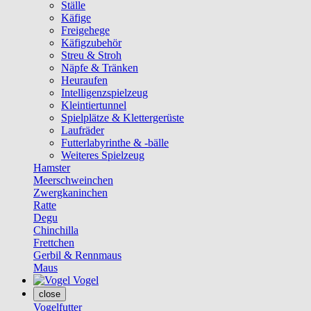
Ställe
Käfige
Freigehege
Käfigzubehör
Streu & Stroh
Näpfe & Tränken
Heuraufen
Intelligenzspielzeug
Kleintiertunnel
Spielplätze & Klettergerüste
Laufräder
Futterlabyrinthe & -bälle
Weiteres Spielzeug
Hamster
Meerschweinchen
Zwergkaninchen
Ratte
Degu
Chinchilla
Frettchen
Gerbil & Rennmaus
Maus
Vogel
close
Vogelfutter