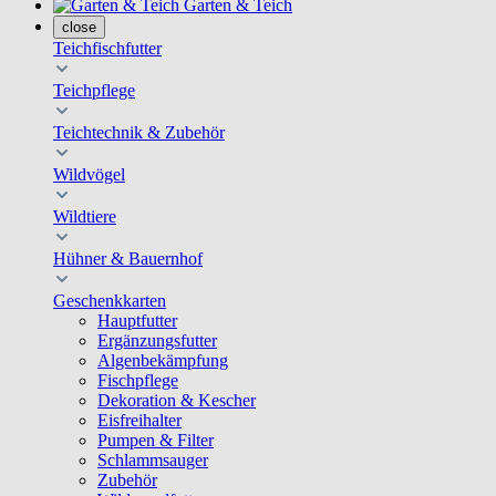
Garten & Teich
close
Teichfischfutter
Teichpflege
Teichtechnik & Zubehör
Wildvögel
Wildtiere
Hühner & Bauernhof
Geschenkkarten
Hauptfutter
Ergänzungsfutter
Algenbekämpfung
Fischpflege
Dekoration & Kescher
Eisfreihalter
Pumpen & Filter
Schlammsauger
Zubehör