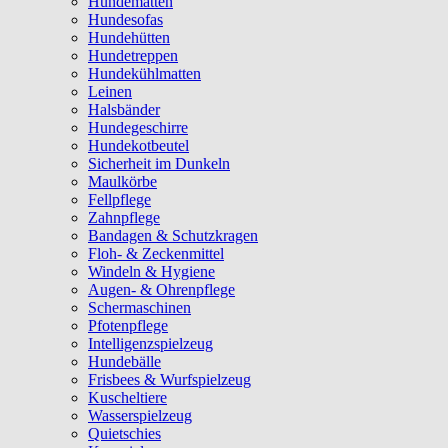
Hundematten
Hundesofas
Hundehütten
Hundetreppen
Hundekühlmatten
Leinen
Halsbänder
Hundegeschirre
Hundekotbeutel
Sicherheit im Dunkeln
Maulkörbe
Fellpflege
Zahnpflege
Bandagen & Schutzkragen
Floh- & Zeckenmittel
Windeln & Hygiene
Augen- & Ohrenpflege
Schermaschinen
Pfotenpflege
Intelligenzspielzeug
Hundebälle
Frisbees & Wurfspielzeug
Kuscheltiere
Wasserspielzeug
Quietschies