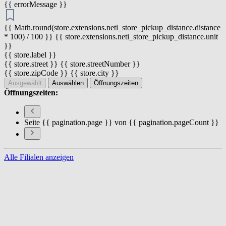
{{ errorMessage }}
{{ Math.round(store.extensions.neti_store_pickup_distance.distance
* 100) / 100 }} {{ store.extensions.neti_store_pickup_distance.unit
}}
{{ store.label }}
{{ store.street }} {{ store.streetNumber }}
{{ store.zipCode }} {{ store.city }}
Ausgewählt
Auswählen
Öffnungszeiten
Öffnungszeiten:
Seite {{ pagination.page }} von {{ pagination.pageCount }}
Alle Filialen anzeigen