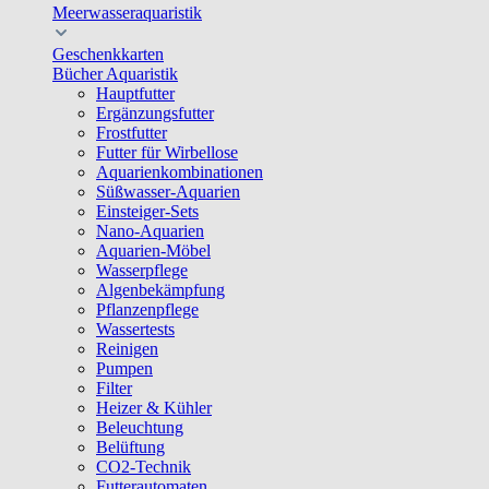
Meerwasseraquaristik
Geschenkkarten
Bücher Aquaristik
Hauptfutter
Ergänzungsfutter
Frostfutter
Futter für Wirbellose
Aquarienkombinationen
Süßwasser-Aquarien
Einsteiger-Sets
Nano-Aquarien
Aquarien-Möbel
Wasserpflege
Algenbekämpfung
Pflanzenpflege
Wassertests
Reinigen
Pumpen
Filter
Heizer & Kühler
Beleuchtung
Belüftung
CO2-Technik
Futterautomaten