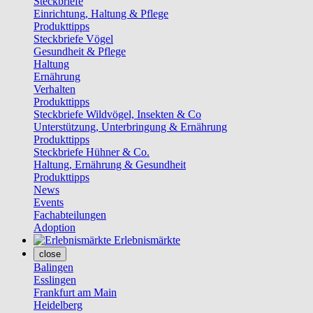
Steckbriefe
Einrichtung, Haltung & Pflege
Produkttipps
Steckbriefe Vögel
Gesundheit & Pflege
Haltung
Ernährung
Verhalten
Produkttipps
Steckbriefe Wildvögel, Insekten & Co
Unterstützung, Unterbringung & Ernährung
Produkttipps
Steckbriefe Hühner & Co.
Haltung, Ernährung & Gesundheit
Produkttipps
News
Events
Fachabteilungen
Adoption
Erlebnismärkte
close
Balingen
Esslingen
Frankfurt am Main
Heidelberg