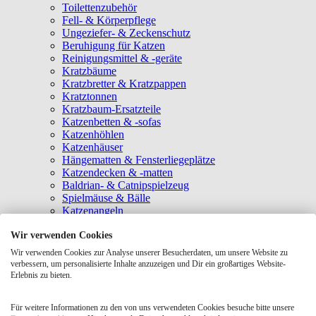
Toilettenzubehör
Fell- & Körperpflege
Ungeziefer- & Zeckenschutz
Beruhigung für Katzen
Reinigungsmittel & -geräte
Kratzbäume
Kratzbretter & Kratzpappen
Kratztonnen
Kratzbaum-Ersatzteile
Katzenbetten & -sofas
Katzenhöhlen
Katzenhäuser
Hängematten & Fensterliegeplätze
Katzendecken & -matten
Baldrian- & Catnipspielzeug
Spielmäuse & Bälle
Katzenangeln
Intelligenzspielzeug
Wir verwenden Cookies
Laserpointer & Elektrospielzeug
Katzentunnel
Wir verwenden Cookies zur Analyse unserer Besucherdaten, um unsere Website zu
Clicker & Target Sticks für Katzen
verbessern, um personalisierte Inhalte anzuzeigen und Dir ein großartiges Website-
Weiteres Katzenspielzeug
Erlebnis zu bieten.
Transportboxen
Halsbänder
Für weitere Informationen zu den von uns verwendeten Cookies besuche bitte unsere
Tragetaschen