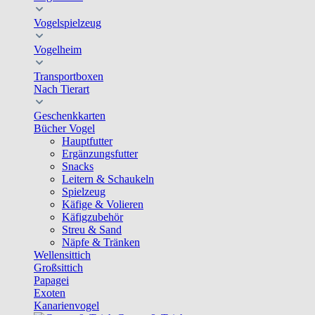
Vogelspielzeug
Vogelheim
Transportboxen
Nach Tierart
Geschenkkarten
Bücher Vogel
Hauptfutter
Ergänzungsfutter
Snacks
Leitern & Schaukeln
Spielzeug
Käfige & Volieren
Käfigzubehör
Streu & Sand
Näpfe & Tränken
Wellensittich
Großsittich
Papagei
Exoten
Kanarienvogel