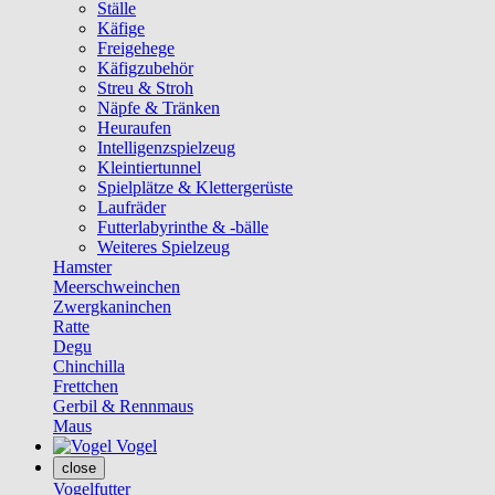
Ställe
Käfige
Freigehege
Käfigzubehör
Streu & Stroh
Näpfe & Tränken
Heuraufen
Intelligenzspielzeug
Kleintiertunnel
Spielplätze & Klettergerüste
Laufräder
Futterlabyrinthe & -bälle
Weiteres Spielzeug
Hamster
Meerschweinchen
Zwergkaninchen
Ratte
Degu
Chinchilla
Frettchen
Gerbil & Rennmaus
Maus
Vogel
close
Vogelfutter