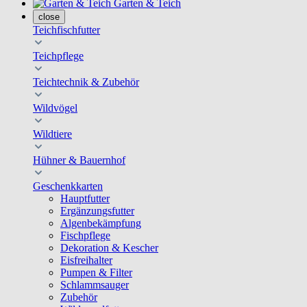
Garten & Teich
close
Teichfischfutter
Teichpflege
Teichtechnik & Zubehör
Wildvögel
Wildtiere
Hühner & Bauernhof
Geschenkkarten
Hauptfutter
Ergänzungsfutter
Algenbekämpfung
Fischpflege
Dekoration & Kescher
Eisfreihalter
Pumpen & Filter
Schlammsauger
Zubehör