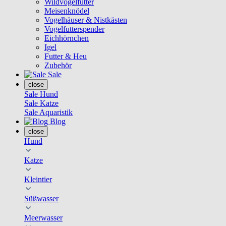
Wildvogelfutter
Meisenknödel
Vogelhäuser & Nistkästen
Vogelfutterspender
Eichhörnchen
Igel
Futter & Heu
Zubehör
Sale
close
Sale Hund
Sale Katze
Sale Aquaristik
Blog
close
Hund
Katze
Kleintier
Süßwasser
Meerwasser