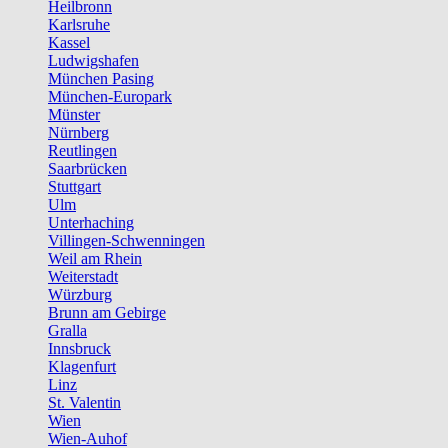
Heilbronn
Karlsruhe
Kassel
Ludwigshafen
München Pasing
München-Europark
Münster
Nürnberg
Reutlingen
Saarbrücken
Stuttgart
Ulm
Unterhaching
Villingen-Schwenningen
Weil am Rhein
Weiterstadt
Würzburg
Brunn am Gebirge
Gralla
Innsbruck
Klagenfurt
Linz
St. Valentin
Wien
Wien-Auhof