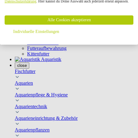
Datenschutzerklärung
. Hier kannst du Deine Auswahl auch jederzeit erneut anpassen.
Geschirre & Leinen
Katzenklappen
Schutznetze
Alle Cookies akzeptieren
Kippfensterschutz
Katzenkameras
Futternäpfe
Individuelle Einstellungen
Trinkbrunnen
Futterautomaten
Futteraufbewahrung
Kittenfutter
Aquaristik
close
Fischfutter
Aquarien
Aquarienpflege & Hygiene
Aquarientechnik
Aquarieneinrichtung & Zubehör
Aquarienpflanzen