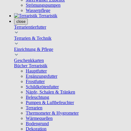
Strömungspumpen
Wasserpflege
Terraristik
close
Terrarientierfutter
Terrarien & Technik
Einrichtung & Pflege
Geschenkkarten
Bücher Terraristik
Hauptfutter
Ergänzungsfutter
Frostfutter
Schildkrötenfutter
Näpfe, Schalen & Tränken
Beleuchtung
Pumpen & Luftbefeuchter
Terrarien
Thermometer & Hygrometer
Wärmequellen
Bodengrund
Dekoration