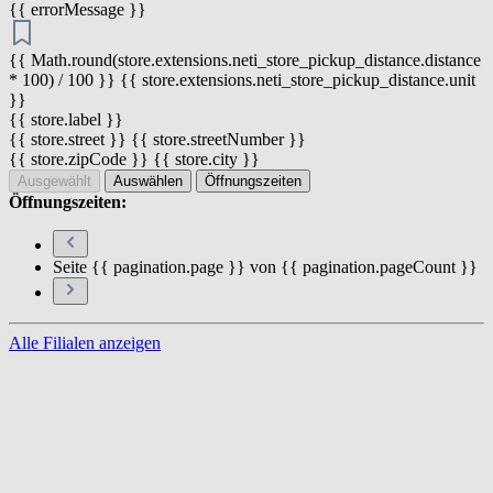
{{ errorMessage }}
{{ Math.round(store.extensions.neti_store_pickup_distance.distance
* 100) / 100 }} {{ store.extensions.neti_store_pickup_distance.unit
}}
{{ store.label }}
{{ store.street }} {{ store.streetNumber }}
{{ store.zipCode }} {{ store.city }}
Ausgewählt
Auswählen
Öffnungszeiten
Öffnungszeiten:
Seite {{ pagination.page }} von {{ pagination.pageCount }}
Alle Filialen anzeigen