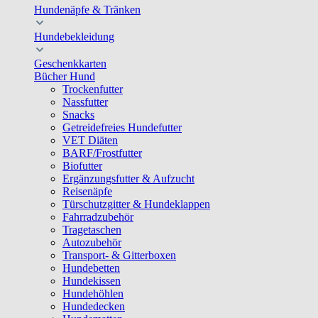
Hundenäpfe & Tränken
Hundebekleidung
Geschenkkarten
Bücher Hund
Trockenfutter
Nassfutter
Snacks
Getreidefreies Hundefutter
VET Diäten
BARF/Frostfutter
Biofutter
Ergänzungsfutter & Aufzucht
Reisenäpfe
Türschutzgitter & Hundeklappen
Fahrradzubehör
Tragetaschen
Autozubehör
Transport- & Gitterboxen
Hundebetten
Hundekissen
Hundehöhlen
Hundedecken