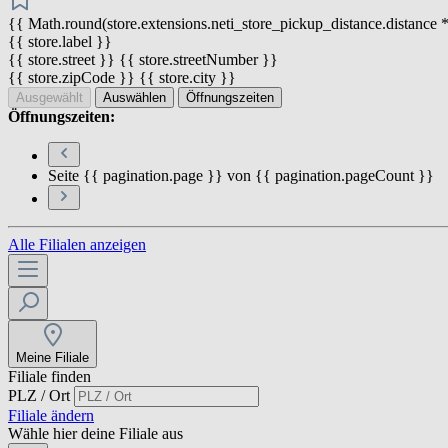
{{ Math.round(store.extensions.neti_store_pickup_distance.distance *
{{ store.label }}
{{ store.street }} {{ store.streetNumber }}
{{ store.zipCode }} {{ store.city }}
Ausgewählt
Auswählen
Öffnungszeiten
Öffnungszeiten:
Seite {{ pagination.page }} von {{ pagination.pageCount }}
Alle Filialen anzeigen
Meine Filiale
Filiale finden
PLZ / Ort
Filiale ändern
Wähle hier deine Filiale aus