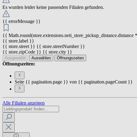
Es wurden leider keine passenden Filialen gefunden.
{{ errorMessage }}
{{ Math.round(store.extensions.neti_store_pickup_distance.distance *
{{ store.label }}
{{ store.street }} {{ store.streetNumber }}
{{ store.zipCode }} {{ store.city }}
Ausgewählt
Auswählen
Öffnungszeiten
Öffnungszeiten:
Seite {{ pagination.page }} von {{ pagination.pageCount }}
Alle Filialen anzeigen