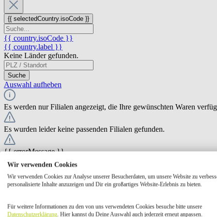
{{ selectedCountry.isoCode }}
{{ country.isoCode }}
{{ country.label }}
Keine Länder gefunden.
Suche
Auswahl aufheben
Es werden nur Filialen angezeigt, die Ihre gewünschten Waren verfü
Es wurden leider keine passenden Filialen gefunden.
{{ errorMessage }}
Wir verwenden Cookies
{{ Math.round(store.extensions.neti_store_pickup_distance.distance *
Wir verwenden Cookies zur Analyse unserer Besucherdaten, um unsere Website zu verbess
{{ store.label }}
personalisierte Inhalte anzuzeigen und Dir ein großartiges Website-Erlebnis zu bieten.
{{ store.street }} {{ store.streetNumber }}
{{ store.zipCode }} {{ store.city }}
Für weitere Informationen zu den von uns verwendeten Cookies besuche bitte unsere
Ausgewählt
Auswählen
Öffnungszeiten
Datenschutzerklärung
. Hier kannst du Deine Auswahl auch jederzeit erneut anpassen.