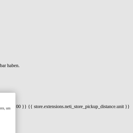
gbar haben.
 100) / 100 }} {{ store.extensions.neti_store_pickup_distance.unit }}
ern, um