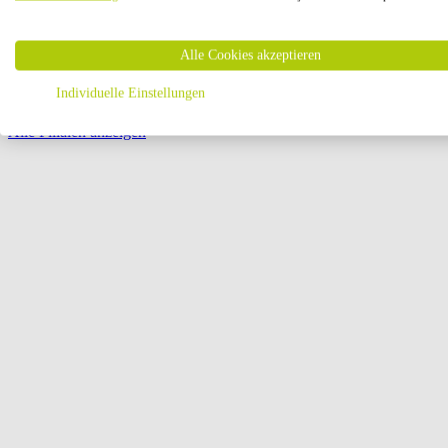
Öffnungszeiten:
Alle Cookies akzeptieren
Seite {{ pagination.page }} von {{ pagination.pageCount }}
Individuelle Einstellungen
Alle Filialen anzeigen