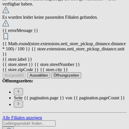
verfügbar haben.
Es wurden leider keine passenden Filialen gefunden.
{{ errorMessage }}
{{ Math.round(store.extensions.neti_store_pickup_distance.distance
* 100) / 100 }} {{ store.extensions.neti_store_pickup_distance.unit
}}
{{ store.label }}
{{ store.street }} {{ store.streetNumber }}
{{ store.zipCode }} {{ store.city }}
Ausgewählt
Auswählen
Öffnungszeiten
Öffnungszeiten:
Seite {{ pagination.page }} von {{ pagination.pageCount }}
Alle Filialen anzeigen