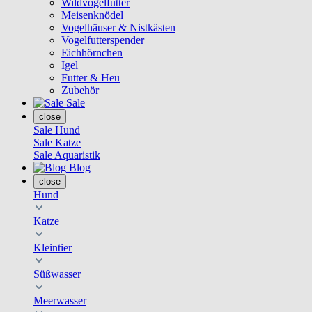
Wildvogelfutter
Meisenknödel
Vogelhäuser & Nistkästen
Vogelfutterspender
Eichhörnchen
Igel
Futter & Heu
Zubehör
Sale
close
Sale Hund
Sale Katze
Sale Aquaristik
Blog
close
Hund
Katze
Kleintier
Süßwasser
Meerwasser