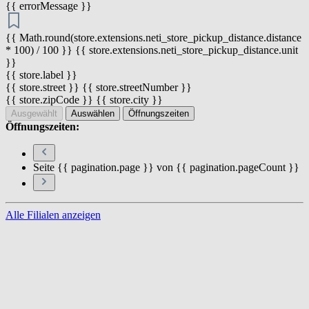
{{ errorMessage }}
{{ Math.round(store.extensions.neti_store_pickup_distance.distance
* 100) / 100 }} {{ store.extensions.neti_store_pickup_distance.unit
}}
{{ store.label }}
{{ store.street }} {{ store.streetNumber }}
{{ store.zipCode }} {{ store.city }}
Ausgewählt
Auswählen
Öffnungszeiten
Öffnungszeiten:
Seite {{ pagination.page }} von {{ pagination.pageCount }}
Alle Filialen anzeigen