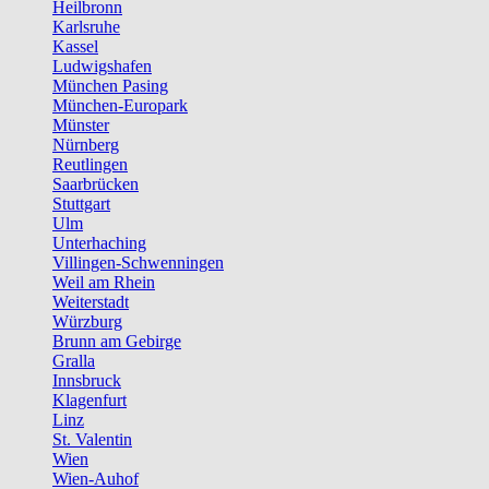
Heilbronn
Karlsruhe
Kassel
Ludwigshafen
München Pasing
München-Europark
Münster
Nürnberg
Reutlingen
Saarbrücken
Stuttgart
Ulm
Unterhaching
Villingen-Schwenningen
Weil am Rhein
Weiterstadt
Würzburg
Brunn am Gebirge
Gralla
Innsbruck
Klagenfurt
Linz
St. Valentin
Wien
Wien-Auhof