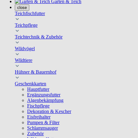
Garten & Teich
close
Teichfischfutter
Teichpflege
Teichtechnik & Zubehör
Wildvögel
Wildtiere
Hühner & Bauernhof
Geschenkkarten
Hauptfutter
Ergänzungsfutter
Algenbekämpfung
Fischpflege
Dekoration & Kescher
Eisfreihalter
Pumpen & Filter
Schlammsauger
Zubehör