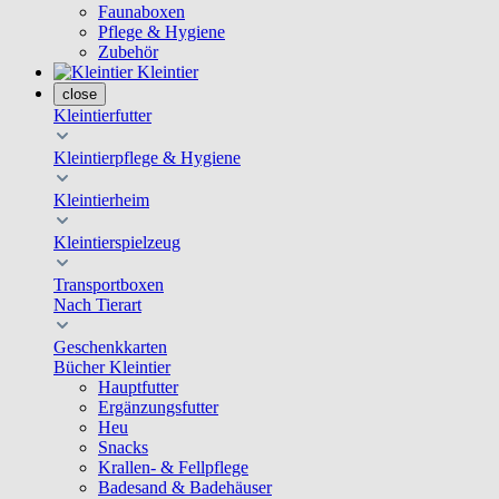
Faunaboxen
Pflege & Hygiene
Zubehör
Kleintier
close
Kleintierfutter
Kleintierpflege & Hygiene
Kleintierheim
Kleintierspielzeug
Transportboxen
Nach Tierart
Geschenkkarten
Bücher Kleintier
Hauptfutter
Ergänzungsfutter
Heu
Snacks
Krallen- & Fellpflege
Badesand & Badehäuser