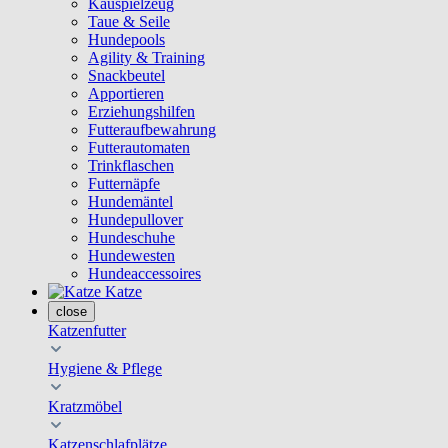
Kauspielzeug
Taue & Seile
Hundepools
Agility & Training
Snackbeutel
Apportieren
Erziehungshilfen
Futteraufbewahrung
Futterautomaten
Trinkflaschen
Futternäpfe
Hundemäntel
Hundepullover
Hundeschuhe
Hundewesten
Hundeaccessoires
Katze
close
Katzenfutter
Hygiene & Pflege
Kratzmöbel
Katzenschlafplätze