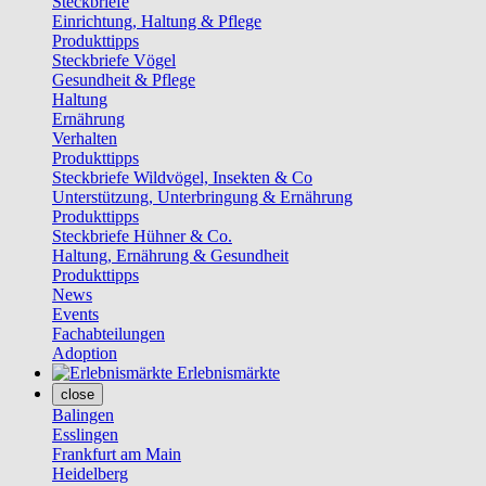
Steckbriefe
Einrichtung, Haltung & Pflege
Produkttipps
Steckbriefe Vögel
Gesundheit & Pflege
Haltung
Ernährung
Verhalten
Produkttipps
Steckbriefe Wildvögel, Insekten & Co
Unterstützung, Unterbringung & Ernährung
Produkttipps
Steckbriefe Hühner & Co.
Haltung, Ernährung & Gesundheit
Produkttipps
News
Events
Fachabteilungen
Adoption
Erlebnismärkte
close
Balingen
Esslingen
Frankfurt am Main
Heidelberg