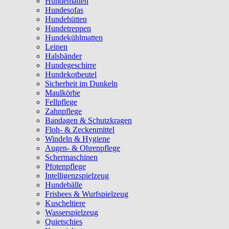
Hundematten
Hundesofas
Hundehütten
Hundetreppen
Hundekühlmatten
Leinen
Halsbänder
Hundegeschirre
Hundekotbeutel
Sicherheit im Dunkeln
Maulkörbe
Fellpflege
Zahnpflege
Bandagen & Schutzkragen
Floh- & Zeckenmittel
Windeln & Hygiene
Augen- & Ohrenpflege
Schermaschinen
Pfotenpflege
Intelligenzspielzeug
Hundebälle
Frisbees & Wurfspielzeug
Kuscheltiere
Wasserspielzeug
Quietschies