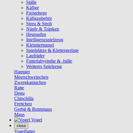
Ställe
Käfige
Freigehege
Käfigzubehör
Streu & Stroh
Näpfe & Tränken
Heuraufen
Intelligenzspielzeug
Kleintiertunnel
Spielplätze & Klettergerüste
Laufräder
Futterlabyrinthe & -bälle
Weiteres Spielzeug
Hamster
Meerschweinchen
Zwergkaninchen
Ratte
Degu
Chinchilla
Frettchen
Gerbil & Rennmaus
Maus
Vogel
close
Vogelfutter