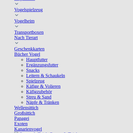
Vogelspielzeug
Vogelheim
Transportboxen
Nach Tierart
Geschenkkarten
Bücher Vogel
Hauptfutter
Ergänzungsfutter
Snacks
Leitern & Schaukeln
Spielzeug
Käfige & Volieren
Käfigzubehör
Streu & Sand
Näpfe & Tränken
Wellensittich
Großsittich
Papagei
Exoten
Kanarienvogel