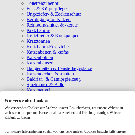
Toilettenzubehör
Fell- & Körperpflege
Ungeziefer- & Zeckenschutz
Beruhigung für Katzen
Reinigungsmittel & -geräte
Kratzbäume
Kratzbretter & Kratzpappen
Kratztonnen
Kratzbaum-Ersatzteile
Katzenbetten & -sofas
Katzenhöhlen
Katzenhäuser
Hängematten & Fensterliegeplätze
Katzendecken & -matten
Baldrian- & Catnipspielzeug
Spielmäuse & Bälle
Katzenangeln
Intelligenzspielzeug
Wir verwenden Cookies
Laserpointer & Elektrospielzeug
Katzentunnel
Wir verwenden Cookies zur Analyse unserer Besucherdaten, um unsere Website zu
Clicker & Target Sticks für Katzen
verbessern, um personalisierte Inhalte anzuzeigen und Dir ein großartiges Website-
Weiteres Katzenspielzeug
Erlebnis zu bieten.
Transportboxen
Halsbänder
Für weitere Informationen zu den von uns verwendeten Cookies besuche bitte unsere
Tragetaschen