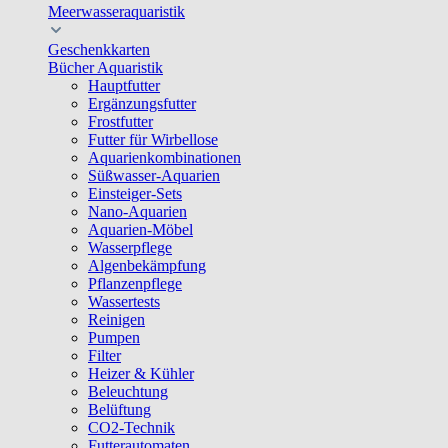
Meerwasseraquaristik
Geschenkkarten
Bücher Aquaristik
Hauptfutter
Ergänzungsfutter
Frostfutter
Futter für Wirbellose
Aquarienkombinationen
Süßwasser-Aquarien
Einsteiger-Sets
Nano-Aquarien
Aquarien-Möbel
Wasserpflege
Algenbekämpfung
Pflanzenpflege
Wassertests
Reinigen
Pumpen
Filter
Heizer & Kühler
Beleuchtung
Belüftung
CO2-Technik
Futterautomaten