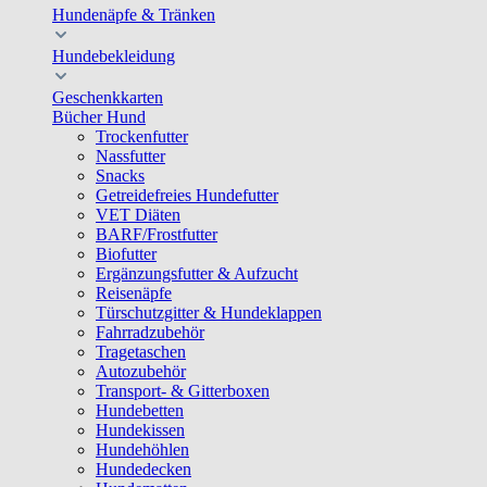
Hundenäpfe & Tränken
Hundebekleidung
Geschenkkarten
Bücher Hund
Trockenfutter
Nassfutter
Snacks
Getreidefreies Hundefutter
VET Diäten
BARF/Frostfutter
Biofutter
Ergänzungsfutter & Aufzucht
Reisenäpfe
Türschutzgitter & Hundeklappen
Fahrradzubehör
Tragetaschen
Autozubehör
Transport- & Gitterboxen
Hundebetten
Hundekissen
Hundehöhlen
Hundedecken