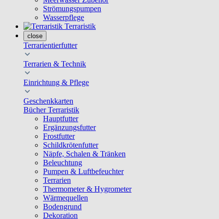
Strömungspumpen
Wasserpflege
Terraristik
close
Terrarientierfutter
Terrarien & Technik
Einrichtung & Pflege
Geschenkkarten
Bücher Terraristik
Hauptfutter
Ergänzungsfutter
Frostfutter
Schildkrötenfutter
Näpfe, Schalen & Tränken
Beleuchtung
Pumpen & Luftbefeuchter
Terrarien
Thermometer & Hygrometer
Wärmequellen
Bodengrund
Dekoration