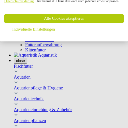
Datenschutzerklärung
. Hier kannst du Deine Auswahl auch jederzeit erneut anpassen.
Geschirre & Leinen
Katzenklappen
Schutznetze
Alle Cookies akzeptieren
Kippfensterschutz
Katzenkameras
Futternäpfe
Individuelle Einstellungen
Trinkbrunnen
Futterautomaten
Futteraufbewahrung
Kittenfutter
Aquaristik
close
Fischfutter
Aquarien
Aquarienpflege & Hygiene
Aquarientechnik
Aquarieneinrichtung & Zubehör
Aquarienpflanzen