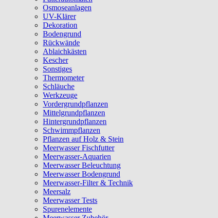
Osmoseanlagen
UV-Klärer
Dekoration
Bodengrund
Rückwände
Ablaichkästen
Kescher
Sonstiges
Thermometer
Schläuche
Werkzeuge
Vordergrundpflanzen
Mittelgrundpflanzen
Hintergrundpflanzen
Schwimmpflanzen
Pflanzen auf Holz & Stein
Meerwasser Fischfutter
Meerwasser-Aquarien
Meerwasser Beleuchtung
Meerwasser Bodengrund
Meerwasser-Filter & Technik
Meersalz
Meerwasser Tests
Spurenelemente
Meerwasser Zubehör