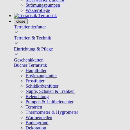
Strömungspumpen
Wasserpflege
Terraristik
close
Terrarientierfutter
Terrarien & Technik
Einrichtung & Pflege
Geschenkkarten
Bücher Terraristik
Hauptfutter
Ergänzungsfutter
Frostfutter
Schildkrötenfutter
Näpfe, Schalen & Tränken
Beleuchtung
Pumpen & Luftbefeuchter
Terrarien
Thermometer & Hygrometer
Wärmequellen
Bodengrund
Dekoration