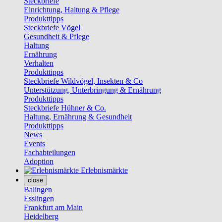
Steckbriefe
Einrichtung, Haltung & Pflege
Produkttipps
Steckbriefe Vögel
Gesundheit & Pflege
Haltung
Ernährung
Verhalten
Produkttipps
Steckbriefe Wildvögel, Insekten & Co
Unterstützung, Unterbringung & Ernährung
Produkttipps
Steckbriefe Hühner & Co.
Haltung, Ernährung & Gesundheit
Produkttipps
News
Events
Fachabteilungen
Adoption
Erlebnismärkte
close
Balingen
Esslingen
Frankfurt am Main
Heidelberg