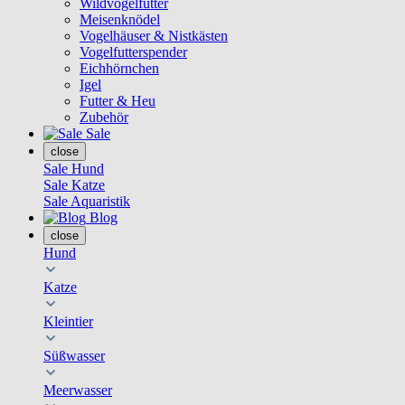
Wildvogelfutter
Meisenknödel
Vogelhäuser & Nistkästen
Vogelfutterspender
Eichhörnchen
Igel
Futter & Heu
Zubehör
Sale
close
Sale Hund
Sale Katze
Sale Aquaristik
Blog
close
Hund
Katze
Kleintier
Süßwasser
Meerwasser