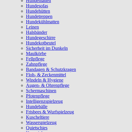
Hundematten
Hundesofas
Hundehütten
Hundetreppen
Hundekühlmatten
Leinen
Halsbänder
Hundegeschirre
Hundekotbeutel
Sicherheit im Dunkeln
Maulkörbe
Fellpflege
Zahnpflege
Bandagen & Schutzkragen
Floh- & Zeckenmittel
Windeln & Hygiene
Augen- & Ohrenpflege
Schermaschinen
Pfotenpflege
Intelligenzspielzeug
Hundebälle
Frisbees & Wurfspielzeug
Kuscheltiere
Wasserspielzeug
Quietschies