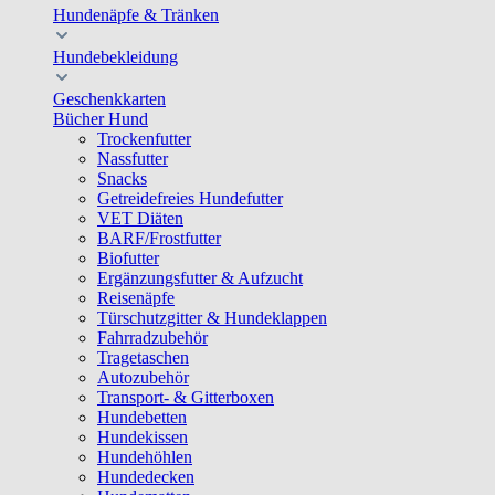
Hundenäpfe & Tränken
Hundebekleidung
Geschenkkarten
Bücher Hund
Trockenfutter
Nassfutter
Snacks
Getreidefreies Hundefutter
VET Diäten
BARF/Frostfutter
Biofutter
Ergänzungsfutter & Aufzucht
Reisenäpfe
Türschutzgitter & Hundeklappen
Fahrradzubehör
Tragetaschen
Autozubehör
Transport- & Gitterboxen
Hundebetten
Hundekissen
Hundehöhlen
Hundedecken