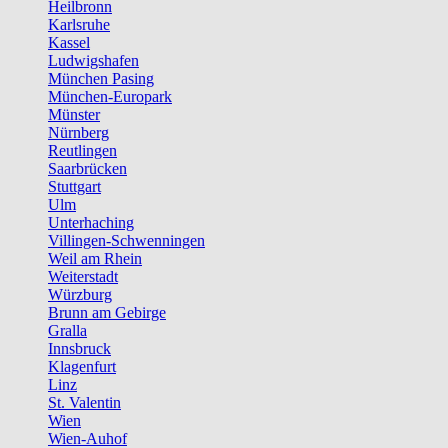
Heilbronn
Karlsruhe
Kassel
Ludwigshafen
München Pasing
München-Europark
Münster
Nürnberg
Reutlingen
Saarbrücken
Stuttgart
Ulm
Unterhaching
Villingen-Schwenningen
Weil am Rhein
Weiterstadt
Würzburg
Brunn am Gebirge
Gralla
Innsbruck
Klagenfurt
Linz
St. Valentin
Wien
Wien-Auhof