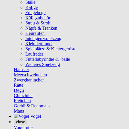
Ställe
Käfige
Freigehege
Käfigzubehör
Streu & Stroh
Näpfe & Tränken
Heuraufen
Intelligenzspielzeug
Kleintiertunnel
Spielplätze & Klettergerüste
Laufräder
Futterlabyrinthe & -bälle
Weiteres Spielzeug
Hamster
Meerschweinchen
Zwergkaninchen
Ratte
Degu
Chinchilla
Frettchen
Gerbil & Rennmaus
Maus
Vogel
close
Vogelfutter