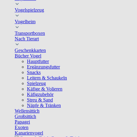
Vogelspielzeug
Vogelheim
Transportboxen
Nach Tierart
Geschenkkarten
Bücher Vogel
Hauptfutter
Ergänzungsfutter
Snacks
Leitern & Schaukeln
Spielzeug
Käfige & Volieren
Käfigzubehör
Streu & Sand
Näpfe & Tränken
Wellensittich
Großsittich
Papagei
Exoten
Kanarienvogel