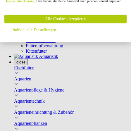
Datenschutzerklärung
. Hier kannst du Deine Auswahl auch jederzeit erneut anpassen.
Geschirre & Leinen
Katzenklappen
Schutznetze
Alle Cookies akzeptieren
Kippfensterschutz
Katzenkameras
Futternäpfe
Individuelle Einstellungen
Trinkbrunnen
Futterautomaten
Futteraufbewahrung
Kittenfutter
Aquaristik
close
Fischfutter
Aquarien
Aquarienpflege & Hygiene
Aquarientechnik
Aquarieneinrichtung & Zubehör
Aquarienpflanzen