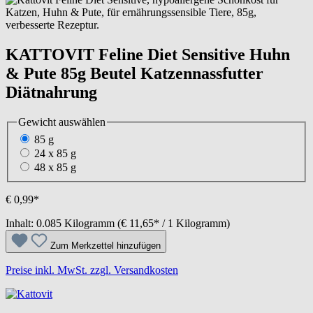
KATTOVIT Feline Diet Sensitive Huhn
& Pute 85g Beutel Katzennassfutter
Diätnahrung
Gewicht
auswählen
85 g
24 x 85 g
48 x 85 g
€ 0,99*
Inhalt:
0.085 Kilogramm
(€ 11,65* / 1 Kilogramm)
Zum Merkzettel hinzufügen
Preise inkl. MwSt. zzgl. Versandkosten