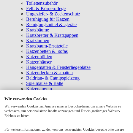
Toilettenzubehör
Fell- & Körperpflege
Ungeziefer- & Zeckenschutz
Beruhigung für Katzen
Reinigungsmittel & -geräte
Kratzbäume
Kratzbretter & Kratzpappen
Kratztonnen
Kratzbaum-Ersatzteile
Katzenbetten & -sofas
Katzenhöhlen
Katzenhäuser
Hängematten & Fensterliegeplätze
Katzendecken & -matten
Baldrian- & Catnipspielzeug
Spielmäuse & Bälle
Katzenangeln
Intelligenzspielzeug
Wir verwenden Cookies
Laserpointer & Elektrospielzeug
Katzentunnel
Wir verwenden Cookies zur Analyse unserer Besucherdaten, um unsere Website zu
Clicker & Target Sticks für Katzen
verbessern, um personalisierte Inhalte anzuzeigen und Dir ein großartiges Website-
Weiteres Katzenspielzeug
Erlebnis zu bieten.
Transportboxen
Halsbänder
Für weitere Informationen zu den von uns verwendeten Cookies besuche bitte unsere
Tragetaschen