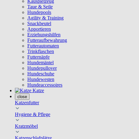
Kauspielzeug
Taue & Seile
Hundepools
Agility & Training
Snackbeutel
Apportieren
Erziehungshilfen
Futteraufbewahrung
Futterautomaten
Trinkflaschen
Futternäpfe
Hundemäntel
Hundepullover
Hundeschuhe
Hundewesten
Hundeaccessoires
Katze
close
Katzenfutter
Hygiene & Pflege
Kratzmöbel
Katzenschlafplätze