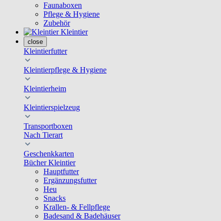
Faunaboxen
Pflege & Hygiene
Zubehör
Kleintier
close
Kleintierfutter
Kleintierpflege & Hygiene
Kleintierheim
Kleintierspielzeug
Transportboxen
Nach Tierart
Geschenkkarten
Bücher Kleintier
Hauptfutter
Ergänzungsfutter
Heu
Snacks
Krallen- & Fellpflege
Badesand & Badehäuser