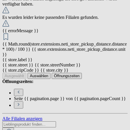
verfügbar haben.
Es wurden leider keine passenden Filialen gefunden.
{{ errorMessage }}
{{ Math.round(store.extensions.neti_store_pickup_distance.distance
* 100) / 100 }} {{ store.extensions.neti_store_pickup_distance.unit
}}
{{ store.label }}
{{ store.street }} {{ store.streetNumber }}
{{ store.zipCode }} {{ store.city }}
Ausgewählt
Auswählen
Öffnungszeiten
Öffnungszeiten:
Seite {{ pagination.page }} von {{ pagination.pageCount }}
Alle Filialen anzeigen