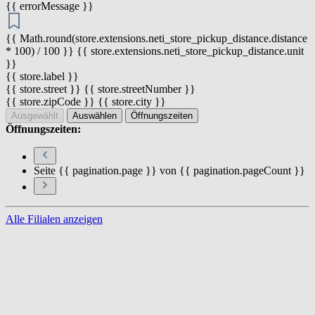
{{ errorMessage }}
{{ Math.round(store.extensions.neti_store_pickup_distance.distance
* 100) / 100 }} {{ store.extensions.neti_store_pickup_distance.unit
}}
{{ store.label }}
{{ store.street }} {{ store.streetNumber }}
{{ store.zipCode }} {{ store.city }}
Ausgewählt
Auswählen
Öffnungszeiten
Öffnungszeiten:
Seite {{ pagination.page }} von {{ pagination.pageCount }}
Alle Filialen anzeigen