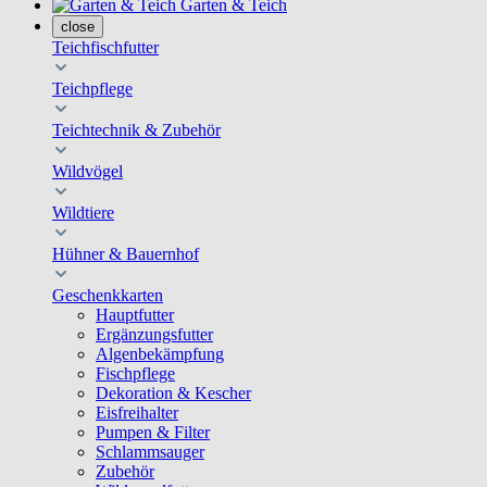
Garten & Teich
close
Teichfischfutter
Teichpflege
Teichtechnik & Zubehör
Wildvögel
Wildtiere
Hühner & Bauernhof
Geschenkkarten
Hauptfutter
Ergänzungsfutter
Algenbekämpfung
Fischpflege
Dekoration & Kescher
Eisfreihalter
Pumpen & Filter
Schlammsauger
Zubehör