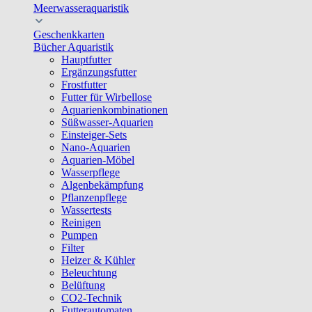
Meerwasseraquaristik
Geschenkkarten
Bücher Aquaristik
Hauptfutter
Ergänzungsfutter
Frostfutter
Futter für Wirbellose
Aquarienkombinationen
Süßwasser-Aquarien
Einsteiger-Sets
Nano-Aquarien
Aquarien-Möbel
Wasserpflege
Algenbekämpfung
Pflanzenpflege
Wassertests
Reinigen
Pumpen
Filter
Heizer & Kühler
Beleuchtung
Belüftung
CO2-Technik
Futterautomaten