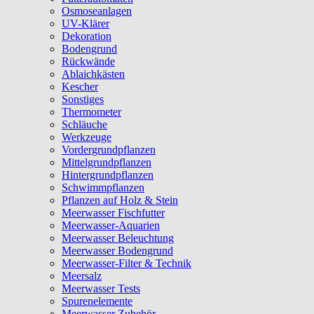
Osmoseanlagen
UV-Klärer
Dekoration
Bodengrund
Rückwände
Ablaichkästen
Kescher
Sonstiges
Thermometer
Schläuche
Werkzeuge
Vordergrundpflanzen
Mittelgrundpflanzen
Hintergrundpflanzen
Schwimmpflanzen
Pflanzen auf Holz & Stein
Meerwasser Fischfutter
Meerwasser-Aquarien
Meerwasser Beleuchtung
Meerwasser Bodengrund
Meerwasser-Filter & Technik
Meersalz
Meerwasser Tests
Spurenelemente
Meerwasser Zubehör