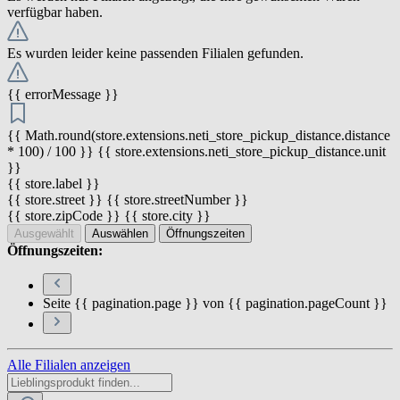
verfügbar haben.
Es wurden leider keine passenden Filialen gefunden.
{{ errorMessage }}
{{ Math.round(store.extensions.neti_store_pickup_distance.distance
* 100) / 100 }} {{ store.extensions.neti_store_pickup_distance.unit
}}
{{ store.label }}
{{ store.street }} {{ store.streetNumber }}
{{ store.zipCode }} {{ store.city }}
Ausgewählt
Auswählen
Öffnungszeiten
Öffnungszeiten:
Seite {{ pagination.page }} von {{ pagination.pageCount }}
Alle Filialen anzeigen