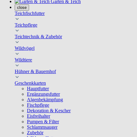
Garten & Teich
close
Teichfischfutter
Teichpflege
Teichtechnik & Zubehör
Wildvögel
Wildtiere
Hühner & Bauernhof
Geschenkkarten
Hauptfutter
Ergänzungsfutter
Algenbekämpfung
Fischpflege
Dekoration & Kescher
Eisfreihalter
Pumpen & Filter
Schlammsauger
Zubehör