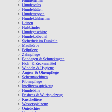
Hundematten
Hundesofas
Hundehütten
Hundetreppen
Hundekühlmatten
Leinen
Halsbänder
Hundegeschirre
Hundekotbeutel
Sicherheit im Dunkeln
Maulkörbe
Fellpflege
Zahnpflege
Bandagen & Schutzkragen
Floh- & Zeckenmittel
Windeln & Hygiene
Augen- & Ohrenpflege
Schermaschinen
Pfotenpflege
Intelligenzspielzeug
Hundebälle
Frisbees & Wurfspielzeug
Kuscheltiere
Wasserspielzeug
Quietschies