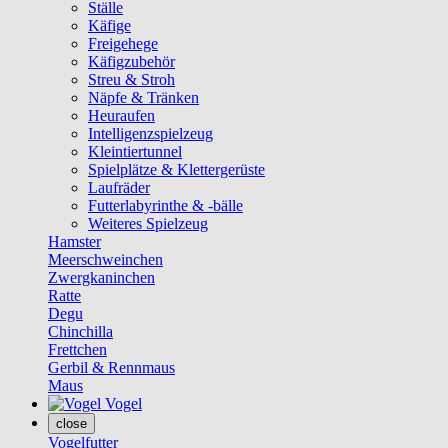
Ställe
Käfige
Freigehege
Käfigzubehör
Streu & Stroh
Näpfe & Tränken
Heuraufen
Intelligenzspielzeug
Kleintiertunnel
Spielplätze & Klettergerüste
Laufräder
Futterlabyrinthe & -bälle
Weiteres Spielzeug
Hamster
Meerschweinchen
Zwergkaninchen
Ratte
Degu
Chinchilla
Frettchen
Gerbil & Rennmaus
Maus
Vogel
close
Vogelfutter