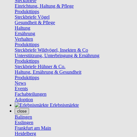
Steckbriefe
Einrichtung, Haltung & Pflege
Produkttipps
Steckbriefe Vögel
Gesundheit & Pflege
Haltung
Ernährung
Verhalten
Produkttipps
Steckbriefe Wildvögel, Insekten & Co
Unterstützung, Unterbringung & Ernährung
Produkttipps
Steckbriefe Hühner & Co.
Haltung, Ernährung & Gesundheit
Produkttipps
News
Events
Fachabteilungen
Adoption
Erlebnismärkte
close
Balingen
Esslingen
Frankfurt am Main
Heidelberg