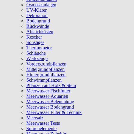
Osmoseanlagen
UV-Klärer
Dekoration
Bodengrund
Rückwände
Ablaichkästen
Kescher
Sonstiges
Thermometer
Schläuche
Werkzeuge
Vordergrundpflanzen
Mittelgrundpflanzen
Hintergrundpflanzen
Schwimmpflanzen
Pflanzen auf Holz & Stein
Meerwasser Fischfutter
Meerwasser-Aquarien
Meerwasser Beleuchtung
Meerwasser Bodengrund
Meerwasser-Filter & Technik
Meersalz
Meerwasser Tests
Spurenelemente
Meerwasser Zubehör