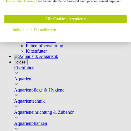
Datenschutzerklärung
. Hier kannst du Deine Auswahl auch jederzeit erneut anpassen.
Geschirre & Leinen
Katzenklappen
Schutznetze
Alle Cookies akzeptieren
Kippfensterschutz
Katzenkameras
Futternäpfe
Individuelle Einstellungen
Trinkbrunnen
Futterautomaten
Futteraufbewahrung
Kittenfutter
Aquaristik
close
Fischfutter
Aquarien
Aquarienpflege & Hygiene
Aquarientechnik
Aquarieneinrichtung & Zubehör
Aquarienpflanzen