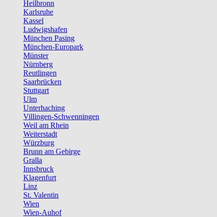
Heilbronn
Karlsruhe
Kassel
Ludwigshafen
München Pasing
München-Europark
Münster
Nürnberg
Reutlingen
Saarbrücken
Stuttgart
Ulm
Unterhaching
Villingen-Schwenningen
Weil am Rhein
Weiterstadt
Würzburg
Brunn am Gebirge
Gralla
Innsbruck
Klagenfurt
Linz
St. Valentin
Wien
Wien-Auhof