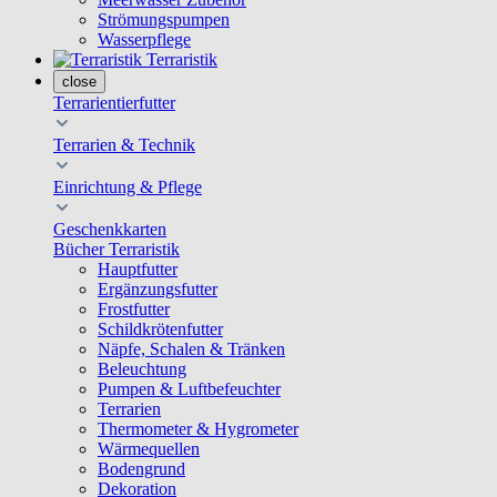
Strömungspumpen
Wasserpflege
Terraristik
close
Terrarientierfutter
Terrarien & Technik
Einrichtung & Pflege
Geschenkkarten
Bücher Terraristik
Hauptfutter
Ergänzungsfutter
Frostfutter
Schildkrötenfutter
Näpfe, Schalen & Tränken
Beleuchtung
Pumpen & Luftbefeuchter
Terrarien
Thermometer & Hygrometer
Wärmequellen
Bodengrund
Dekoration