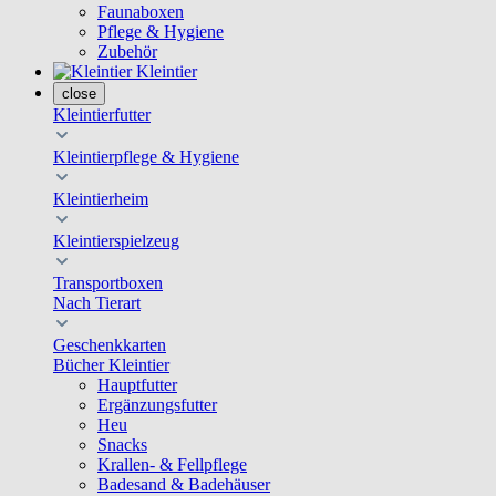
Faunaboxen
Pflege & Hygiene
Zubehör
Kleintier
close
Kleintierfutter
Kleintierpflege & Hygiene
Kleintierheim
Kleintierspielzeug
Transportboxen
Nach Tierart
Geschenkkarten
Bücher Kleintier
Hauptfutter
Ergänzungsfutter
Heu
Snacks
Krallen- & Fellpflege
Badesand & Badehäuser