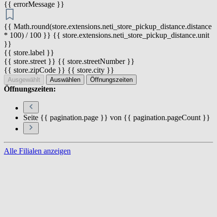
{{ errorMessage }}
{{ Math.round(store.extensions.neti_store_pickup_distance.distance
* 100) / 100 }} {{ store.extensions.neti_store_pickup_distance.unit
}}
{{ store.label }}
{{ store.street }} {{ store.streetNumber }}
{{ store.zipCode }} {{ store.city }}
Ausgewählt
Auswählen
Öffnungszeiten
Öffnungszeiten:
Seite {{ pagination.page }} von {{ pagination.pageCount }}
Alle Filialen anzeigen