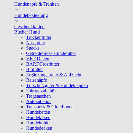
Hundenäpfe & Tränken
Hundebekleidung
Geschenkkarten
Bücher Hund
Trockenfutter
Nassfutter
Snacks
Getreidefreies Hundefutter
VET Diäten
BARF/Frostfutter
Biofutter
Ergänzungsfutter & Aufzucht
Reisenäpfe
Türschutzgitter & Hundeklappen
Fahrradzubehör
Tragetaschen
Autozubehör
Transport- & Gitterboxen
Hundebetten
Hundekissen
Hundehöhlen
Hundedecken