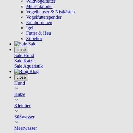
Wildvogelfutter
Meisenknödel
Vogelhäuser & Nistkästen
Vogelfutterspender
Eichhörnchen
Igel
Futter & Heu
Zubehör
Sale
close
Sale Hund
Sale Katze
Sale Aquaristik
Blog
close
Hund
Katze
Kleintier
Süßwasser
Meerwasser