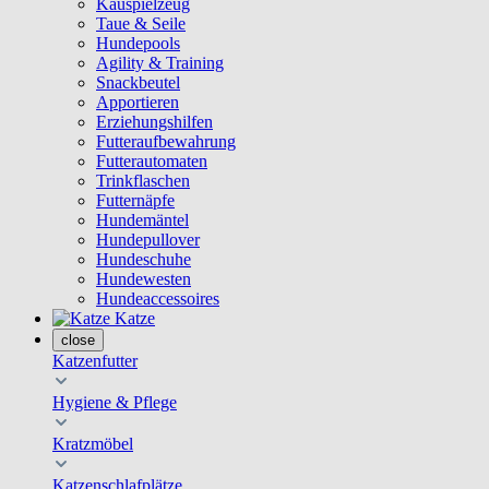
Kauspielzeug
Taue & Seile
Hundepools
Agility & Training
Snackbeutel
Apportieren
Erziehungshilfen
Futteraufbewahrung
Futterautomaten
Trinkflaschen
Futternäpfe
Hundemäntel
Hundepullover
Hundeschuhe
Hundewesten
Hundeaccessoires
Katze
close
Katzenfutter
Hygiene & Pflege
Kratzmöbel
Katzenschlafplätze