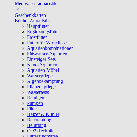
Meerwasseraquaristik
Geschenkkarten
Bücher Aquaristik
Hauptfutter
Ergänzungsfutter
Frostfutter
Futter für Wirbellose
Aquarienkombinationen
Süßwasser-Aquarien
Einsteiger-Sets
Nano-Aquarien
Aquarien-Möbel
Wasserpflege
Algenbekämpfung
Pflanzenpflege
Wassertests
Reinigen
Pumpen
Filter
Heizer & Kühler
Beleuchtung
Belüftung
CO2-Technik
Futterautomaten