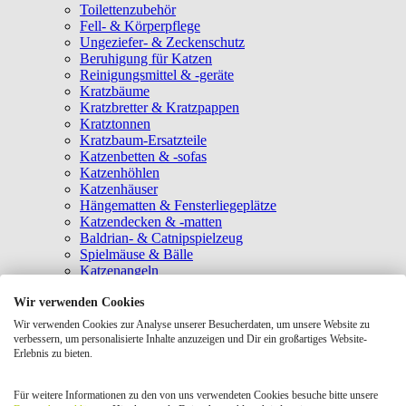
Toilettenzubehör
Fell- & Körperpflege
Ungeziefer- & Zeckenschutz
Beruhigung für Katzen
Reinigungsmittel & -geräte
Kratzbäume
Kratzbretter & Kratzpappen
Kratztonnen
Kratzbaum-Ersatzteile
Katzenbetten & -sofas
Katzenhöhlen
Katzenhäuser
Hängematten & Fensterliegeplätze
Katzendecken & -matten
Baldrian- & Catnipspielzeug
Spielmäuse & Bälle
Katzenangeln
Intelligenzspielzeug
Wir verwenden Cookies
Laserpointer & Elektrospielzeug
Katzentunnel
Wir verwenden Cookies zur Analyse unserer Besucherdaten, um unsere Website zu
Clicker & Target Sticks für Katzen
verbessern, um personalisierte Inhalte anzuzeigen und Dir ein großartiges Website-
Weiteres Katzenspielzeug
Erlebnis zu bieten.
Transportboxen
Halsbänder
Für weitere Informationen zu den von uns verwendeten Cookies besuche bitte unsere
Tragetaschen