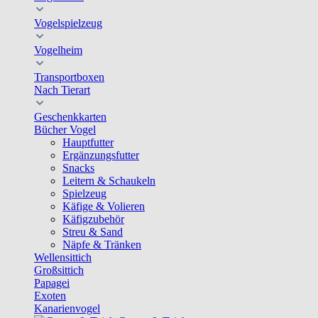
Vogelspielzeug
Vogelheim
Transportboxen
Nach Tierart
Geschenkkarten
Bücher Vogel
Hauptfutter
Ergänzungsfutter
Snacks
Leitern & Schaukeln
Spielzeug
Käfige & Volieren
Käfigzubehör
Streu & Sand
Näpfe & Tränken
Wellensittich
Großsittich
Papagei
Exoten
Kanarienvogel