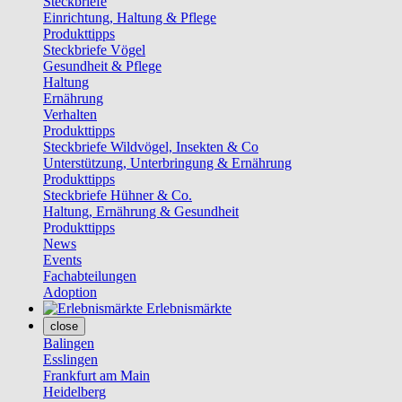
Steckbriefe
Einrichtung, Haltung & Pflege
Produkttipps
Steckbriefe Vögel
Gesundheit & Pflege
Haltung
Ernährung
Verhalten
Produkttipps
Steckbriefe Wildvögel, Insekten & Co
Unterstützung, Unterbringung & Ernährung
Produkttipps
Steckbriefe Hühner & Co.
Haltung, Ernährung & Gesundheit
Produkttipps
News
Events
Fachabteilungen
Adoption
Erlebnismärkte
close
Balingen
Esslingen
Frankfurt am Main
Heidelberg