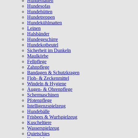
Hundematten
Hundesofas
Hundehütten
Hundetreppen
Hundekühlmatten
Leinen
Halsbänder
Hundegeschirre
Hundekotbeutel
Sicherheit im Dunkeln
Maulkörbe
Fellpflege
Zahnpflege
Bandagen & Schutzkragen
Floh- & Zeckenmittel
Windeln & Hygiene
Augen- & Ohrenpflege
Schermaschinen
Pfotenpflege
Intelligenzspielzeug
Hundebälle
Frisbees & Wurfspielzeug
Kuscheltiere
Wasserspielzeug
Quietschies