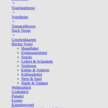
Vogelspielzeug
Vogelheim
Transportboxen
Nach Tierart
Geschenkkarten
Bücher Vogel
Hauptfutter
Ergänzungsfutter
Snacks
Leitern & Schaukeln
Spielzeug
Käfige & Volieren
Käfigzubehör
Streu & Sand
Näpfe & Tränken
Wellensittich
Großsittich
Papagei
Exoten
Kanarienvogel