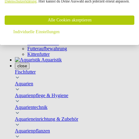
Datenschutzerklärung
. Hier kannst du Deine Auswahl auch jederzeit erneut anpassen.
Geschirre & Leinen
Katzenklappen
Schutznetze
Alle Cookies akzeptieren
Kippfensterschutz
Katzenkameras
Futternäpfe
Individuelle Einstellungen
Trinkbrunnen
Futterautomaten
Futteraufbewahrung
Kittenfutter
Aquaristik
close
Fischfutter
Aquarien
Aquarienpflege & Hygiene
Aquarientechnik
Aquarieneinrichtung & Zubehör
Aquarienpflanzen