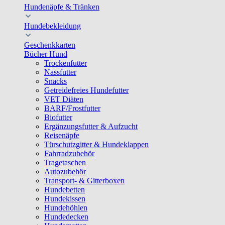
Hundenäpfe & Tränken
Hundebekleidung
Geschenkkarten
Bücher Hund
Trockenfutter
Nassfutter
Snacks
Getreidefreies Hundefutter
VET Diäten
BARF/Frostfutter
Biofutter
Ergänzungsfutter & Aufzucht
Reisenäpfe
Türschutzgitter & Hundeklappen
Fahrradzubehör
Tragetaschen
Autozubehör
Transport- & Gitterboxen
Hundebetten
Hundekissen
Hundehöhlen
Hundedecken