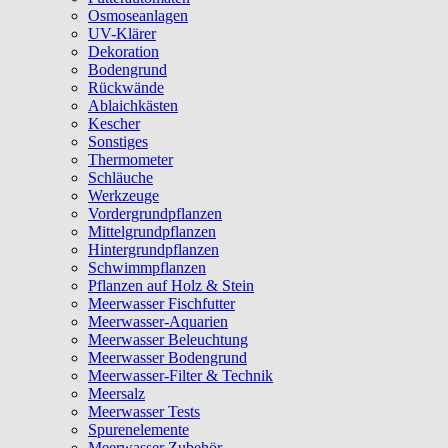
Osmoseanlagen
UV-Klärer
Dekoration
Bodengrund
Rückwände
Ablaichkästen
Kescher
Sonstiges
Thermometer
Schläuche
Werkzeuge
Vordergrundpflanzen
Mittelgrundpflanzen
Hintergrundpflanzen
Schwimmpflanzen
Pflanzen auf Holz & Stein
Meerwasser Fischfutter
Meerwasser-Aquarien
Meerwasser Beleuchtung
Meerwasser Bodengrund
Meerwasser-Filter & Technik
Meersalz
Meerwasser Tests
Spurenelemente
Meerwasser Zubehör