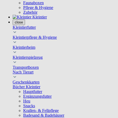
Faunaboxen
Pflege & Hygiene
Zubehör
Kleintier
close
Kleintierfutter
Kleintierpflege & Hygiene
Kleintierheim
Kleintierspielzeug
Transportboxen
Nach Tierart
Geschenkkarten
Bücher Kleintier
Hauptfutter
Ergänzungsfutter
Heu
Snacks
Krallen- & Fellpflege
Badesand & Badehäuser