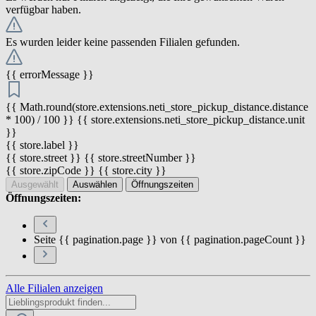
verfügbar haben.
Es wurden leider keine passenden Filialen gefunden.
{{ errorMessage }}
{{ Math.round(store.extensions.neti_store_pickup_distance.distance
* 100) / 100 }} {{ store.extensions.neti_store_pickup_distance.unit
}}
{{ store.label }}
{{ store.street }} {{ store.streetNumber }}
{{ store.zipCode }} {{ store.city }}
Ausgewählt
Auswählen
Öffnungszeiten
Öffnungszeiten:
Seite {{ pagination.page }} von {{ pagination.pageCount }}
Alle Filialen anzeigen