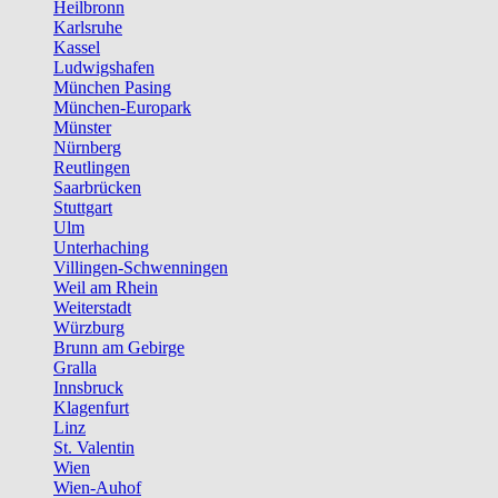
Heilbronn
Karlsruhe
Kassel
Ludwigshafen
München Pasing
München-Europark
Münster
Nürnberg
Reutlingen
Saarbrücken
Stuttgart
Ulm
Unterhaching
Villingen-Schwenningen
Weil am Rhein
Weiterstadt
Würzburg
Brunn am Gebirge
Gralla
Innsbruck
Klagenfurt
Linz
St. Valentin
Wien
Wien-Auhof