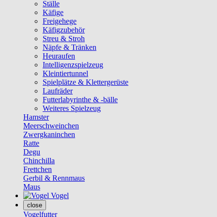
Ställe
Käfige
Freigehege
Käfigzubehör
Streu & Stroh
Näpfe & Tränken
Heuraufen
Intelligenzspielzeug
Kleintiertunnel
Spielplätze & Klettergerüste
Laufräder
Futterlabyrinthe & -bälle
Weiteres Spielzeug
Hamster
Meerschweinchen
Zwergkaninchen
Ratte
Degu
Chinchilla
Frettchen
Gerbil & Rennmaus
Maus
Vogel
close
Vogelfutter