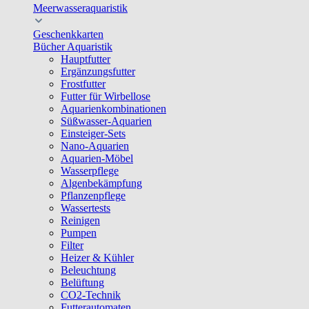
Meerwasseraquaristik
Geschenkkarten
Bücher Aquaristik
Hauptfutter
Ergänzungsfutter
Frostfutter
Futter für Wirbellose
Aquarienkombinationen
Süßwasser-Aquarien
Einsteiger-Sets
Nano-Aquarien
Aquarien-Möbel
Wasserpflege
Algenbekämpfung
Pflanzenpflege
Wassertests
Reinigen
Pumpen
Filter
Heizer & Kühler
Beleuchtung
Belüftung
CO2-Technik
Futterautomaten