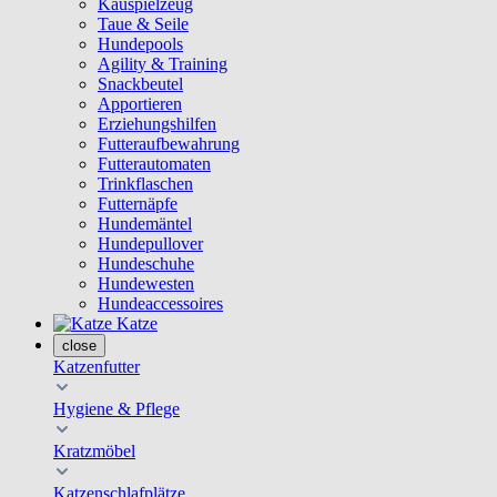
Kauspielzeug
Taue & Seile
Hundepools
Agility & Training
Snackbeutel
Apportieren
Erziehungshilfen
Futteraufbewahrung
Futterautomaten
Trinkflaschen
Futternäpfe
Hundemäntel
Hundepullover
Hundeschuhe
Hundewesten
Hundeaccessoires
Katze
close
Katzenfutter
Hygiene & Pflege
Kratzmöbel
Katzenschlafplätze