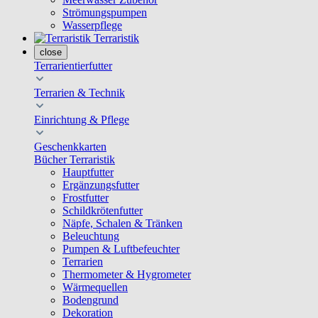
Strömungspumpen
Wasserpflege
Terraristik
close
Terrarientierfutter
Terrarien & Technik
Einrichtung & Pflege
Geschenkkarten
Bücher Terraristik
Hauptfutter
Ergänzungsfutter
Frostfutter
Schildkrötenfutter
Näpfe, Schalen & Tränken
Beleuchtung
Pumpen & Luftbefeuchter
Terrarien
Thermometer & Hygrometer
Wärmequellen
Bodengrund
Dekoration