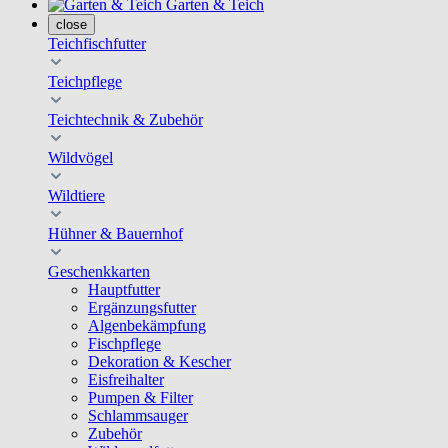
Garten & Teich
close
Teichfischfutter
Teichpflege
Teichtechnik & Zubehör
Wildvögel
Wildtiere
Hühner & Bauernhof
Geschenkkarten
Hauptfutter
Ergänzungsfutter
Algenbekämpfung
Fischpflege
Dekoration & Kescher
Eisfreihalter
Pumpen & Filter
Schlammsauger
Zubehör