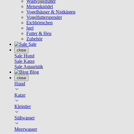
Wildvogelfutter
Meisenknödel
Vogelhäuser & Nistkästen
Vogelfutterspender
Eichhörnchen
Igel
Futter & Heu
Zubehör
Sale
close
Sale Hund
Sale Katze
Sale Aquaristik
Blog
close
Hund
Katze
Kleintier
Süßwasser
Meerwasser