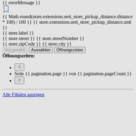
{{ errorMessage }}
{{ Math.round(store.extensions.neti_store_pickup_distance.distance
* 100) / 100 }} {{ store.extensions.neti_store_pickup_distance.unit
}}
{{ store.label }}
{{ store.street }} {{ store.streetNumber }}
{{ store.zipCode }} {{ store.city }}
Ausgewählt
Auswählen
Öffnungszeiten
Öffnungszeiten:
Seite {{ pagination.page }} von {{ pagination.pageCount }}
Alle Filialen anzeigen