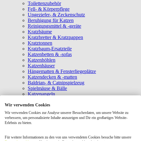
Toilettenzubehör
Fell- & Körperpflege
Ungeziefer- & Zeckenschutz
Beruhigung für Katzen
Reinigungsmittel & -geräte
Kratzbäume
Kratzbretter & Kratzpappen
Kratztonnen
Kratzbaum-Ersatzteile
Katzenbetten & -sofas
Katzenhöhlen
Katzenhäuser
Hängematten & Fensterliegeplätze
Katzendecken & -matten
Baldrian- & Catnipspielzeug
Spielmäuse & Bälle
Katzenangeln
Intelligenzspielzeug
Wir verwenden Cookies
Laserpointer & Elektrospielzeug
Katzentunnel
Wir verwenden Cookies zur Analyse unserer Besucherdaten, um unsere Website zu
Clicker & Target Sticks für Katzen
verbessern, um personalisierte Inhalte anzuzeigen und Dir ein großartiges Website-
Weiteres Katzenspielzeug
Erlebnis zu bieten.
Transportboxen
Halsbänder
Für weitere Informationen zu den von uns verwendeten Cookies besuche bitte unsere
Tragetaschen