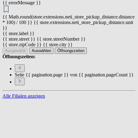
{{ errorMessage }}
{{ Math.round(store.extensions.neti_store_pickup_distance.distance
* 100) / 100 }} {{ store.extensions.neti_store_pickup_distance.unit
}}
{{ store.label }}
{{ store.street }} {{ store.streetNumber }}
{{ store.zipCode }} {{ store.city }}
Ausgewählt
Auswählen
Öffnungszeiten
Öffnungszeiten:
Seite {{ pagination.page }} von {{ pagination.pageCount }}
Alle Filialen anzeigen