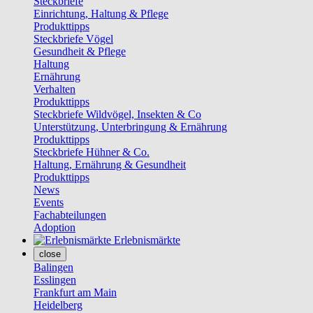
Steckbriefe
Einrichtung, Haltung & Pflege
Produkttipps
Steckbriefe Vögel
Gesundheit & Pflege
Haltung
Ernährung
Verhalten
Produkttipps
Steckbriefe Wildvögel, Insekten & Co
Unterstützung, Unterbringung & Ernährung
Produkttipps
Steckbriefe Hühner & Co.
Haltung, Ernährung & Gesundheit
Produkttipps
News
Events
Fachabteilungen
Adoption
Erlebnismärkte
close
Balingen
Esslingen
Frankfurt am Main
Heidelberg