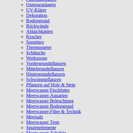
Osmoseanlagen
UV-Klärer
Dekoration
Bodengrund
Rückwände
Ablaichkästen
Kescher
Sonstiges
Thermometer
Schläuche
Werkzeuge
Vordergrundpflanzen
Mittelgrundpflanzen
Hintergrundpflanzen
Schwimmpflanzen
Pflanzen auf Holz & Stein
Meerwasser Fischfutter
Meerwasser-Aquarien
Meerwasser Beleuchtung
Meerwasser Bodengrund
Meerwasser-Filter & Technik
Meersalz
Meerwasser Tests
Spurenelemente
Meerwasser Zubehör