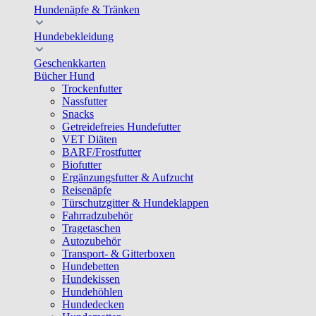
Hundenäpfe & Tränken
Hundebekleidung
Geschenkkarten
Bücher Hund
Trockenfutter
Nassfutter
Snacks
Getreidefreies Hundefutter
VET Diäten
BARF/Frostfutter
Biofutter
Ergänzungsfutter & Aufzucht
Reisenäpfe
Türschutzgitter & Hundeklappen
Fahrradzubehör
Tragetaschen
Autozubehör
Transport- & Gitterboxen
Hundebetten
Hundekissen
Hundehöhlen
Hundedecken