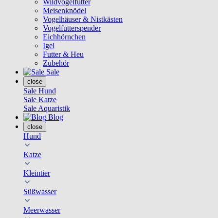
Wildvogelfutter
Meisenknödel
Vogelhäuser & Nistkästen
Vogelfutterspender
Eichhörnchen
Igel
Futter & Heu
Zubehör
Sale
close
Sale Hund
Sale Katze
Sale Aquaristik
Blog
close
Hund
Katze
Kleintier
Süßwasser
Meerwasser