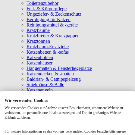
Toilettenzubehör
Fell- & Körperpflege
Ungeziefer- & Zeckenschutz
Beruhigung für Katzen
Reinigungsmittel & -geräte
Kratzbäume
Kratzbretter & Kratzpappen
Kratztonnen
Kratzbaum-Ersatzteile
Katzenbetten & -sofas
Katzenhöhlen
Katzenhäuser
Hängematten & Fensterliegeplätze
Katzendecken & -matten
Baldrian- & Catnipspielzeug
Spielmäuse & Bälle
Katzenangeln
Intelligenzspielzeug
Wir verwenden Cookies
Laserpointer & Elektrospielzeug
Katzentunnel
Wir verwenden Cookies zur Analyse unserer Besucherdaten, um unsere Website zu
Clicker & Target Sticks für Katzen
verbessern, um personalisierte Inhalte anzuzeigen und Dir ein großartiges Website-
Weiteres Katzenspielzeug
Erlebnis zu bieten.
Transportboxen
Halsbänder
Für weitere Informationen zu den von uns verwendeten Cookies besuche bitte unsere
Tragetaschen