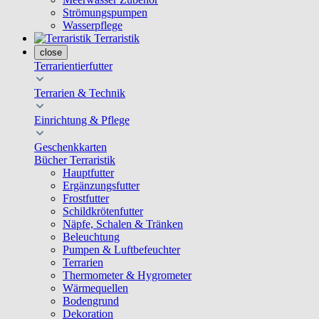
Strömungspumpen
Wasserpflege
Terraristik
close
Terrarientierfutter
Terrarien & Technik
Einrichtung & Pflege
Geschenkkarten
Bücher Terraristik
Hauptfutter
Ergänzungsfutter
Frostfutter
Schildkrötenfutter
Näpfe, Schalen & Tränken
Beleuchtung
Pumpen & Luftbefeuchter
Terrarien
Thermometer & Hygrometer
Wärmequellen
Bodengrund
Dekoration