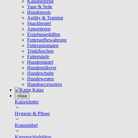
Kauspielzeug
Taue & Seile
Hundepools
Agility & Training
Snackbeutel
Apportieren
Erziehungshilfen
Futteraufbewahrung
Futterautomaten
Trinkflaschen
Futternäpfe
Hundemäntel
Hundepullover
Hundeschuhe
Hundewesten
Hundeaccessoires
Katze
close
Katzenfutter
Hygiene & Pflege
Kratzmöbel
Katzenschlafplätze