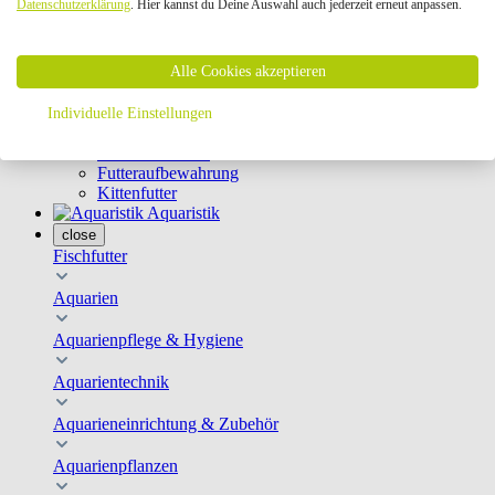
Datenschutzerklärung
. Hier kannst du Deine Auswahl auch jederzeit erneut anpassen.
Geschirre & Leinen
Katzenklappen
Schutznetze
Alle Cookies akzeptieren
Kippfensterschutz
Katzenkameras
Futternäpfe
Individuelle Einstellungen
Trinkbrunnen
Futterautomaten
Futteraufbewahrung
Kittenfutter
Aquaristik
close
Fischfutter
Aquarien
Aquarienpflege & Hygiene
Aquarientechnik
Aquarieneinrichtung & Zubehör
Aquarienpflanzen