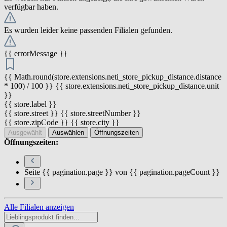
verfügbar haben.
Es wurden leider keine passenden Filialen gefunden.
{{ errorMessage }}
{{ Math.round(store.extensions.neti_store_pickup_distance.distance
* 100) / 100 }} {{ store.extensions.neti_store_pickup_distance.unit
}}
{{ store.label }}
{{ store.street }} {{ store.streetNumber }}
{{ store.zipCode }} {{ store.city }}
Ausgewählt
Auswählen
Öffnungszeiten
Öffnungszeiten:
Seite {{ pagination.page }} von {{ pagination.pageCount }}
Alle Filialen anzeigen