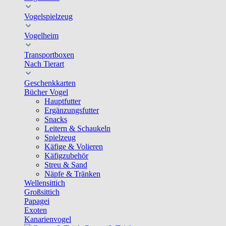
Vogelspielzeug
Vogelheim
Transportboxen
Nach Tierart
Geschenkkarten
Bücher Vogel
Hauptfutter
Ergänzungsfutter
Snacks
Leitern & Schaukeln
Spielzeug
Käfige & Volieren
Käfigzubehör
Streu & Sand
Näpfe & Tränken
Wellensittich
Großsittich
Papagei
Exoten
Kanarienvogel