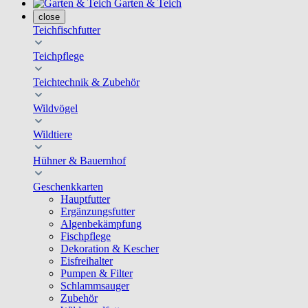
Garten & Teich
close
Teichfischfutter
Teichpflege
Teichtechnik & Zubehör
Wildvögel
Wildtiere
Hühner & Bauernhof
Geschenkkarten
Hauptfutter
Ergänzungsfutter
Algenbekämpfung
Fischpflege
Dekoration & Kescher
Eisfreihalter
Pumpen & Filter
Schlammsauger
Zubehör