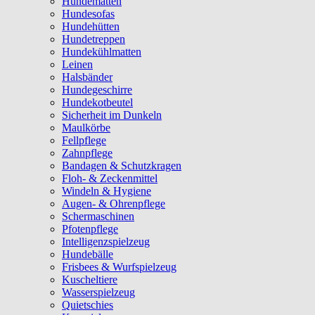
Hundematten
Hundesofas
Hundehütten
Hundetreppen
Hundekühlmatten
Leinen
Halsbänder
Hundegeschirre
Hundekotbeutel
Sicherheit im Dunkeln
Maulkörbe
Fellpflege
Zahnpflege
Bandagen & Schutzkragen
Floh- & Zeckenmittel
Windeln & Hygiene
Augen- & Ohrenpflege
Schermaschinen
Pfotenpflege
Intelligenzspielzeug
Hundebälle
Frisbees & Wurfspielzeug
Kuscheltiere
Wasserspielzeug
Quietschies