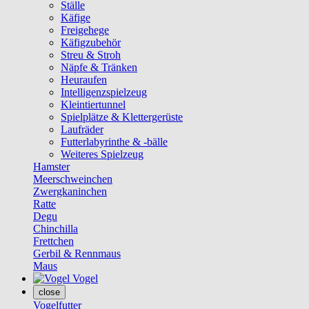
Ställe
Käfige
Freigehege
Käfigzubehör
Streu & Stroh
Näpfe & Tränken
Heuraufen
Intelligenzspielzeug
Kleintiertunnel
Spielplätze & Klettergerüste
Laufräder
Futterlabyrinthe & -bälle
Weiteres Spielzeug
Hamster
Meerschweinchen
Zwergkaninchen
Ratte
Degu
Chinchilla
Frettchen
Gerbil & Rennmaus
Maus
Vogel
close
Vogelfutter