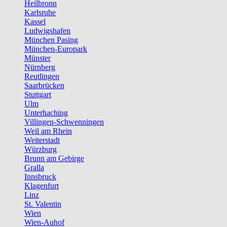
Heilbronn
Karlsruhe
Kassel
Ludwigshafen
München Pasing
München-Europark
Münster
Nürnberg
Reutlingen
Saarbrücken
Stuttgart
Ulm
Unterhaching
Villingen-Schwenningen
Weil am Rhein
Weiterstadt
Würzburg
Brunn am Gebirge
Gralla
Innsbruck
Klagenfurt
Linz
St. Valentin
Wien
Wien-Auhof