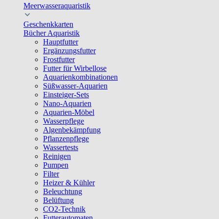
Meerwasseraquaristik
Geschenkkarten
Bücher Aquaristik
Hauptfutter
Ergänzungsfutter
Frostfutter
Futter für Wirbellose
Aquarienkombinationen
Süßwasser-Aquarien
Einsteiger-Sets
Nano-Aquarien
Aquarien-Möbel
Wasserpflege
Algenbekämpfung
Pflanzenpflege
Wassertests
Reinigen
Pumpen
Filter
Heizer & Kühler
Beleuchtung
Belüftung
CO2-Technik
Futterautomaten