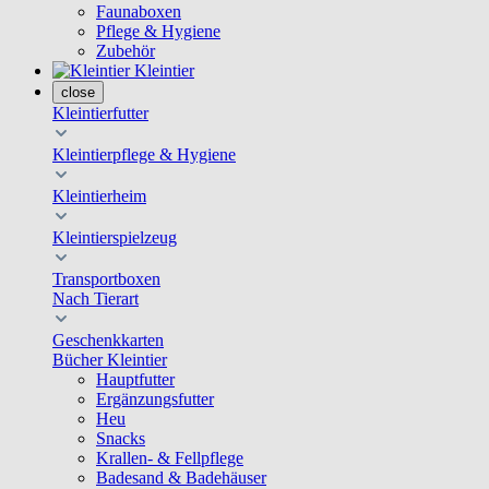
Faunaboxen
Pflege & Hygiene
Zubehör
Kleintier
close
Kleintierfutter
Kleintierpflege & Hygiene
Kleintierheim
Kleintierspielzeug
Transportboxen
Nach Tierart
Geschenkkarten
Bücher Kleintier
Hauptfutter
Ergänzungsfutter
Heu
Snacks
Krallen- & Fellpflege
Badesand & Badehäuser