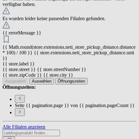
verfügbar haben.
Es wurden leider keine passenden Filialen gefunden.
{{ errorMessage }}
{{ Math.round(store.extensions.neti_store_pickup_distance.distance
* 100) / 100 }} {{ store.extensions.neti_store_pickup_distance.unit
}}
{{ store.label }}
{{ store.street }} {{ store.streetNumber }}
{{ store.zipCode }} {{ store.city }}
Ausgewählt
Auswählen
Öffnungszeiten
Öffnungszeiten:
Seite {{ pagination.page }} von {{ pagination.pageCount }}
Alle Filialen anzeigen