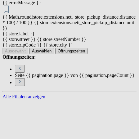
{{ errorMessage }}
{{ Math.round(store.extensions.neti_store_pickup_distance.distance
* 100) / 100 }} {{ store.extensions.neti_store_pickup_distance.unit
}}
{{ store.label }}
{{ store.street }} {{ store.streetNumber }}
{{ store.zipCode }} {{ store.city }}
Ausgewählt
Auswählen
Öffnungszeiten
Öffnungszeiten:
Seite {{ pagination.page }} von {{ pagination.pageCount }}
Alle Filialen anzeigen