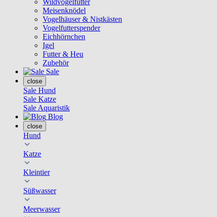
Wildvogelfutter
Meisenknödel
Vogelhäuser & Nistkästen
Vogelfutterspender
Eichhörnchen
Igel
Futter & Heu
Zubehör
Sale
close
Sale Hund
Sale Katze
Sale Aquaristik
Blog
close
Hund
Katze
Kleintier
Süßwasser
Meerwasser