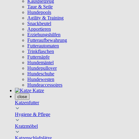
Kauspielzeug
Taue & Seile
Hundepools
Agility & Training
Snackbeutel
Apportieren
Erziehungshilfen
Futteraufbewahrung
Futterautomaten
Trinkflaschen
Futternäpfe
Hundemäntel
Hundepullover
Hundeschuhe
Hundewesten
Hundeaccessoires
Katze
close
Katzenfutter
Hygiene & Pflege
Kratzmöbel
Katzenschlafplätze