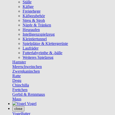
Ställe
Käfige
Freigehege
Käfigzubehör
Streu & Stroh
Näpfe & Tränken
Heuraufen
Intelligenzspielzeug
Kleintiertunnel
Spielplätze & Klettergerüste
Laufräder
Futterlabyrinthe & -bälle
Weiteres Spielzeug
Hamster
Meerschweinchen
Zwergkaninchen
Ratte
Degu
Chinchilla
Frettchen
Gerbil & Rennmaus
Maus
Vogel
close
Vogelfutter