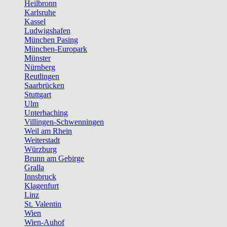
Heilbronn
Karlsruhe
Kassel
Ludwigshafen
München Pasing
München-Europark
Münster
Nürnberg
Reutlingen
Saarbrücken
Stuttgart
Ulm
Unterhaching
Villingen-Schwenningen
Weil am Rhein
Weiterstadt
Würzburg
Brunn am Gebirge
Gralla
Innsbruck
Klagenfurt
Linz
St. Valentin
Wien
Wien-Auhof