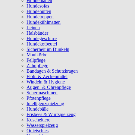
Hundematten
Hundesofas
Hundehütten
Hundetreppen
Hundekühlmatten
Leinen
Halsbänder
Hundegeschirre
Hundekotbeutel
Sicherheit im Dunkeln
Maulkörbe
Fellpflege
Zahnpflege
Bandagen & Schutzkragen
Floh- & Zeckenmittel
Windeln & Hygiene
Augen- & Ohrenpflege
Schermaschinen
Pfotenpflege
Intelligenzspielzeug
Hundebälle
Frisbees & Wurfspielzeug
Kuscheltiere
Wasserspielzeug
Quietschies