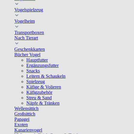
Vogelspielzeug
Vogelheim
Transportboxen
Nach Tierart
Geschenkkarten
Bücher Vogel
Hauptfutter
Ergänzungsfutter
Snacks
Leitern & Schaukeln
Spielzeug
Käfige & Volieren
Käfigzubehör
Streu & Sand
Näpfe & Tränken
Wellensittich
Großsittich
Papagei
Exoten
Kanarienvogel