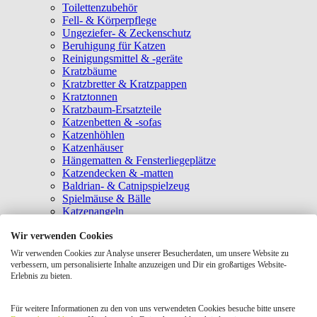
Toilettenzubehör
Fell- & Körperpflege
Ungeziefer- & Zeckenschutz
Beruhigung für Katzen
Reinigungsmittel & -geräte
Kratzbäume
Kratzbretter & Kratzpappen
Kratztonnen
Kratzbaum-Ersatzteile
Katzenbetten & -sofas
Katzenhöhlen
Katzenhäuser
Hängematten & Fensterliegeplätze
Katzendecken & -matten
Baldrian- & Catnipspielzeug
Spielmäuse & Bälle
Katzenangeln
Intelligenzspielzeug
Wir verwenden Cookies
Laserpointer & Elektrospielzeug
Katzentunnel
Wir verwenden Cookies zur Analyse unserer Besucherdaten, um unsere Website zu
Clicker & Target Sticks für Katzen
verbessern, um personalisierte Inhalte anzuzeigen und Dir ein großartiges Website-
Weiteres Katzenspielzeug
Erlebnis zu bieten.
Transportboxen
Halsbänder
Für weitere Informationen zu den von uns verwendeten Cookies besuche bitte unsere
Tragetaschen