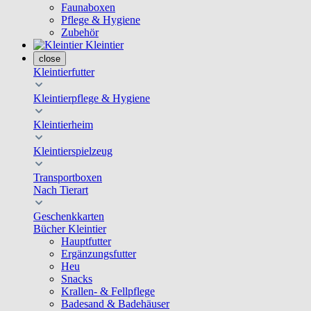
Faunaboxen
Pflege & Hygiene
Zubehör
Kleintier
close
Kleintierfutter
Kleintierpflege & Hygiene
Kleintierheim
Kleintierspielzeug
Transportboxen
Nach Tierart
Geschenkkarten
Bücher Kleintier
Hauptfutter
Ergänzungsfutter
Heu
Snacks
Krallen- & Fellpflege
Badesand & Badehäuser