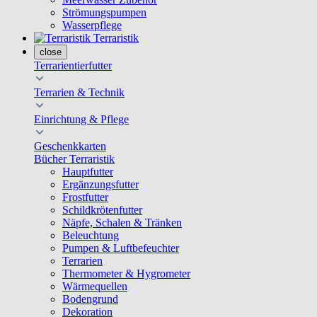
Strömungspumpen
Wasserpflege
Terraristik
close
Terrarientierfutter
Terrarien & Technik
Einrichtung & Pflege
Geschenkkarten
Bücher Terraristik
Hauptfutter
Ergänzungsfutter
Frostfutter
Schildkrötenfutter
Näpfe, Schalen & Tränken
Beleuchtung
Pumpen & Luftbefeuchter
Terrarien
Thermometer & Hygrometer
Wärmequellen
Bodengrund
Dekoration