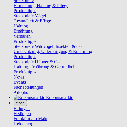
Steckbriefe
Einrichtung, Haltung & Pflege
Produkttipps
Steckbriefe Vögel
Gesundheit & Pflege
Haltung
Ernährung
Verhalten
Produkttipps
Steckbriefe Wildvögel, Insekten & Co
Unterstützung, Unterbringung & Ernährung
Produkttipps
Steckbriefe Hühner & Co.
Haltung, Ernährung & Gesundheit
Produkttipps
News
Events
Fachabteilungen
Adoption
Erlebnismärkte
close
Balingen
Esslingen
Frankfurt am Main
Heidelberg