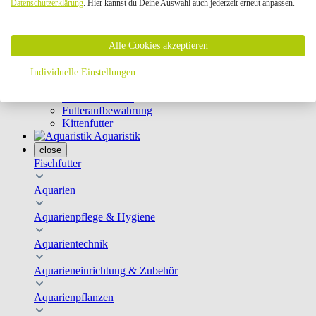
Datenschutzerklärung
. Hier kannst du Deine Auswahl auch jederzeit erneut anpassen.
Geschirre & Leinen
Katzenklappen
Schutznetze
Alle Cookies akzeptieren
Kippfensterschutz
Katzenkameras
Futternäpfe
Individuelle Einstellungen
Trinkbrunnen
Futterautomaten
Futteraufbewahrung
Kittenfutter
Aquaristik
close
Fischfutter
Aquarien
Aquarienpflege & Hygiene
Aquarientechnik
Aquarieneinrichtung & Zubehör
Aquarienpflanzen