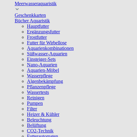
Meerwasseraquaristik
Geschenkkarten
Bücher Aquaristik
Hauptfutter
Ergänzungsfutter
Frostfutter
Futter für Wirbellose
Aquarienkombinationen
Süßwasser-Aquarien
Einsteiger-Sets
Nano-Aquarien
Aquarien-Möbel
Wasserpflege
Algenbekämpfung
Pflanzenpflege
Wassertests
Reinigen
Pumpen
Filter
Heizer & Kühler
Beleuchtung
Belüftung
CO2-Technik
Futterautomaten