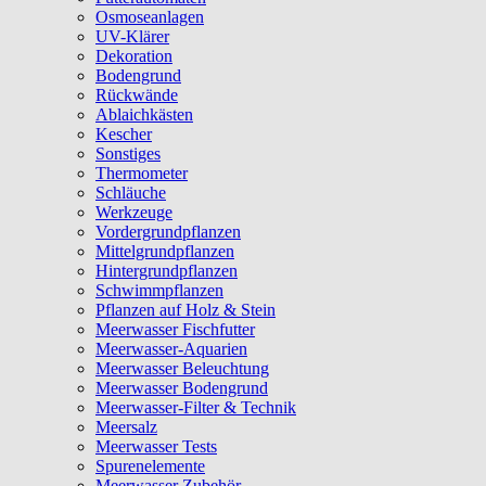
Osmoseanlagen
UV-Klärer
Dekoration
Bodengrund
Rückwände
Ablaichkästen
Kescher
Sonstiges
Thermometer
Schläuche
Werkzeuge
Vordergrundpflanzen
Mittelgrundpflanzen
Hintergrundpflanzen
Schwimmpflanzen
Pflanzen auf Holz & Stein
Meerwasser Fischfutter
Meerwasser-Aquarien
Meerwasser Beleuchtung
Meerwasser Bodengrund
Meerwasser-Filter & Technik
Meersalz
Meerwasser Tests
Spurenelemente
Meerwasser Zubehör