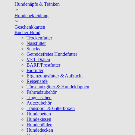
Hundenäpfe & Tränken
Hundebekleidung
Geschenkkarten
Bücher Hund
Trockenfutter
Nassfutter
Snacks
Getreidefreies Hundefutter
VET Diäten
BARF/Frostfutter
Biofutter
Ergänzungsfutter & Aufzucht
Reisenäpfe
Türschutzgitter & Hundeklappen
Fahrradzubehör
Tragetaschen
Autozubehör
Transport- & Gitterboxen
Hundebetten
Hundekissen
Hundehöhlen
Hundedecken