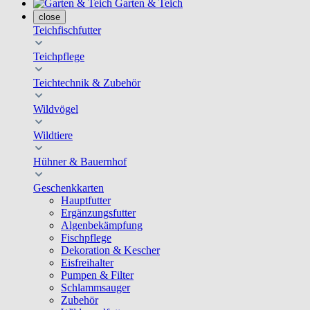
Garten & Teich
close
Teichfischfutter
Teichpflege
Teichtechnik & Zubehör
Wildvögel
Wildtiere
Hühner & Bauernhof
Geschenkkarten
Hauptfutter
Ergänzungsfutter
Algenbekämpfung
Fischpflege
Dekoration & Kescher
Eisfreihalter
Pumpen & Filter
Schlammsauger
Zubehör