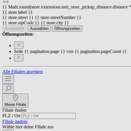
{{ Math.round(store.extensions.neti_store_pickup_distance.distance *
{{ store.label }}
{{ store.street }} {{ store.streetNumber }}
{{ store.zipCode }} {{ store.city }}
Ausgewählt
Auswählen
Öffnungszeiten
Öffnungszeiten:
Seite {{ pagination.page }} von {{ pagination.pageCount }}
Alle Filialen anzeigen
Meine Filiale
Filiale finden
PLZ / Ort
Filiale ändern
Wähle hier deine Filiale aus