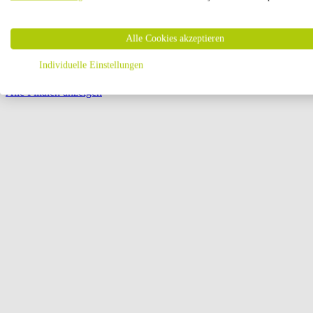
Öffnungszeiten:
Alle Cookies akzeptieren
Seite {{ pagination.page }} von {{ pagination.pageCount }}
Individuelle Einstellungen
Alle Filialen anzeigen