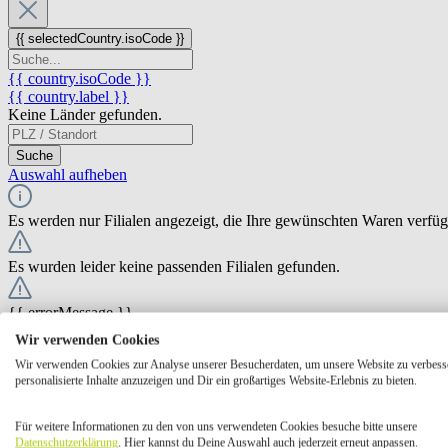
{{ selectedCountry.isoCode }}
{{ country.isoCode }}
{{ country.label }}
Keine Länder gefunden.
Suche
Auswahl aufheben
Es werden nur Filialen angezeigt, die Ihre gewünschten Waren verfü
Es wurden leider keine passenden Filialen gefunden.
{{ errorMessage }}
Wir verwenden Cookies
{{ Math.round(store.extensions.neti_store_pickup_distance.distance *
Wir verwenden Cookies zur Analyse unserer Besucherdaten, um unsere Website zu verbess
{{ store.label }}
personalisierte Inhalte anzuzeigen und Dir ein großartiges Website-Erlebnis zu bieten.
{{ store.street }} {{ store.streetNumber }}
{{ store.zipCode }} {{ store.city }}
Für weitere Informationen zu den von uns verwendeten Cookies besuche bitte unsere
Ausgewählt
Auswählen
Öffnungszeiten
Datenschutzerklärung
. Hier kannst du Deine Auswahl auch jederzeit erneut anpassen.