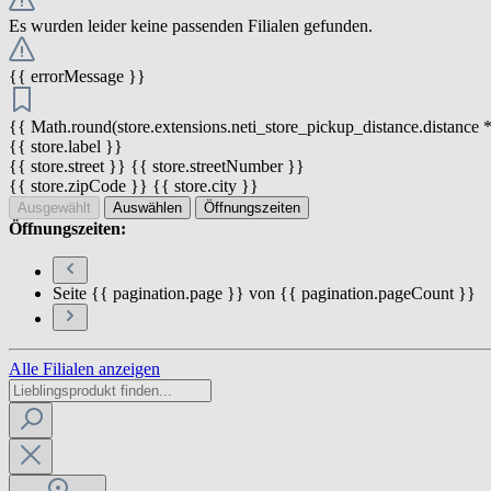
Es wurden leider keine passenden Filialen gefunden.
{{ errorMessage }}
{{ Math.round(store.extensions.neti_store_pickup_distance.distance *
{{ store.label }}
{{ store.street }} {{ store.streetNumber }}
{{ store.zipCode }} {{ store.city }}
Ausgewählt
Auswählen
Öffnungszeiten
Öffnungszeiten:
Seite {{ pagination.page }} von {{ pagination.pageCount }}
Alle Filialen anzeigen