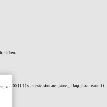
gbar haben.
 100) / 100 }} {{ store.extensions.neti_store_pickup_distance.unit }}
ern, um