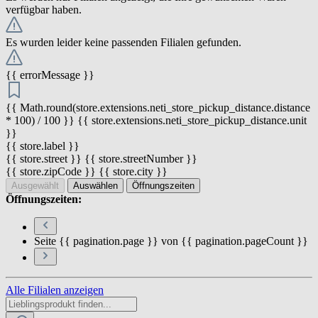
verfügbar haben.
Es wurden leider keine passenden Filialen gefunden.
{{ errorMessage }}
{{ Math.round(store.extensions.neti_store_pickup_distance.distance
* 100) / 100 }} {{ store.extensions.neti_store_pickup_distance.unit
}}
{{ store.label }}
{{ store.street }} {{ store.streetNumber }}
{{ store.zipCode }} {{ store.city }}
Ausgewählt
Auswählen
Öffnungszeiten
Öffnungszeiten:
Seite {{ pagination.page }} von {{ pagination.pageCount }}
Alle Filialen anzeigen