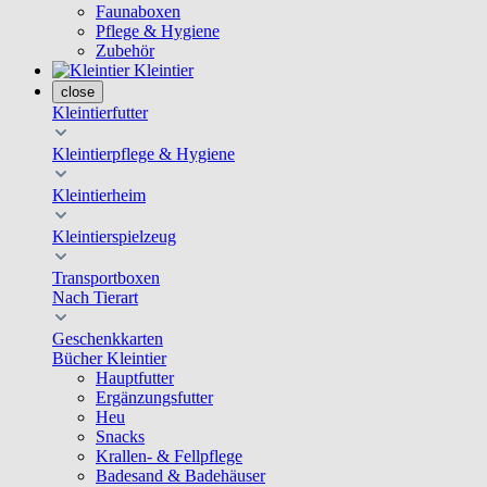
Faunaboxen
Pflege & Hygiene
Zubehör
Kleintier
close
Kleintierfutter
Kleintierpflege & Hygiene
Kleintierheim
Kleintierspielzeug
Transportboxen
Nach Tierart
Geschenkkarten
Bücher Kleintier
Hauptfutter
Ergänzungsfutter
Heu
Snacks
Krallen- & Fellpflege
Badesand & Badehäuser