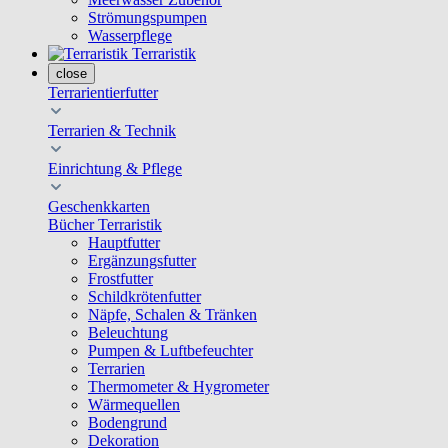
Strömungspumpen
Wasserpflege
Terraristik
close
Terrarientierfutter
Terrarien & Technik
Einrichtung & Pflege
Geschenkkarten
Bücher Terraristik
Hauptfutter
Ergänzungsfutter
Frostfutter
Schildkrötenfutter
Näpfe, Schalen & Tränken
Beleuchtung
Pumpen & Luftbefeuchter
Terrarien
Thermometer & Hygrometer
Wärmequellen
Bodengrund
Dekoration