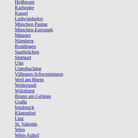
Heilbronn
Karlsruhe
Kassel
Ludwigshafen
München Pasing
München-Europark
Münster
Nürnberg
Reutlingen
Saarbrücken
Stuttgart
Ulm
Unterhaching
Villingen-Schwenningen
Weil am Rhein
Weiterstadt
Würzburg
Brunn am Gebirge
Gralla
Innsbruck
Klagenfurt
Linz
St. Valentin
Wien
Wien-Auhof