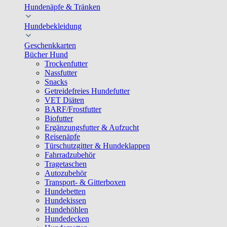
Hundenäpfe & Tränken
Hundebekleidung
Geschenkkarten
Bücher Hund
Trockenfutter
Nassfutter
Snacks
Getreidefreies Hundefutter
VET Diäten
BARF/Frostfutter
Biofutter
Ergänzungsfutter & Aufzucht
Reisenäpfe
Türschutzgitter & Hundeklappen
Fahrradzubehör
Tragetaschen
Autozubehör
Transport- & Gitterboxen
Hundebetten
Hundekissen
Hundehöhlen
Hundedecken