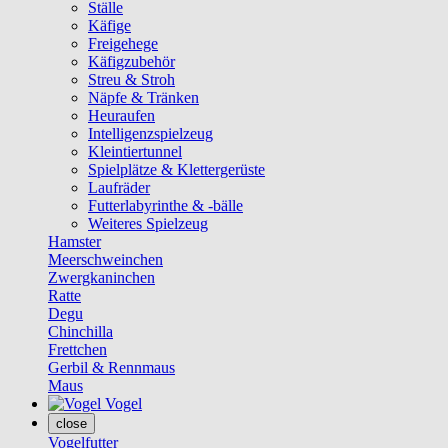
Ställe
Käfige
Freigehege
Käfigzubehör
Streu & Stroh
Näpfe & Tränken
Heuraufen
Intelligenzspielzeug
Kleintiertunnel
Spielplätze & Klettergerüste
Laufräder
Futterlabyrinthe & -bälle
Weiteres Spielzeug
Hamster
Meerschweinchen
Zwergkaninchen
Ratte
Degu
Chinchilla
Frettchen
Gerbil & Rennmaus
Maus
Vogel
close
Vogelfutter