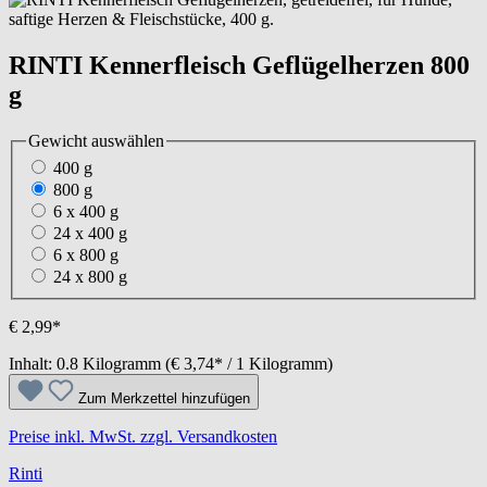
RINTI Kennerfleisch Geflügelherzen 800
g
Gewicht
auswählen
400 g
800 g
6 x 400 g
24 x 400 g
6 x 800 g
24 x 800 g
€ 2,99*
Inhalt:
0.8 Kilogramm
(€ 3,74* / 1 Kilogramm)
Zum Merkzettel hinzufügen
Preise inkl. MwSt. zzgl. Versandkosten
Rinti