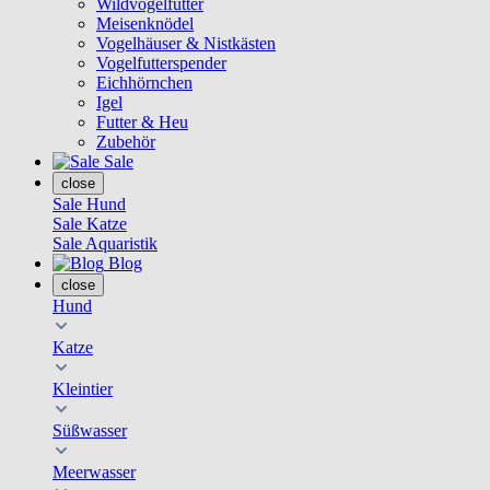
Wildvogelfutter
Meisenknödel
Vogelhäuser & Nistkästen
Vogelfutterspender
Eichhörnchen
Igel
Futter & Heu
Zubehör
Sale
close
Sale Hund
Sale Katze
Sale Aquaristik
Blog
close
Hund
Katze
Kleintier
Süßwasser
Meerwasser