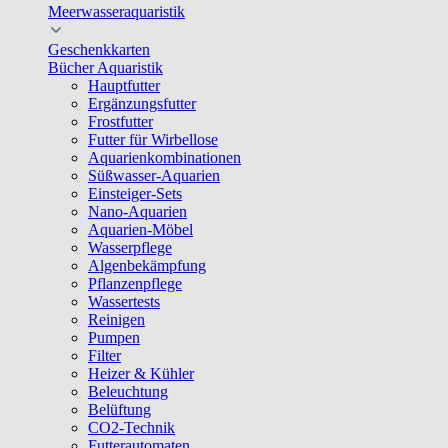
Meerwasseraquaristik
Geschenkkarten
Bücher Aquaristik
Hauptfutter
Ergänzungsfutter
Frostfutter
Futter für Wirbellose
Aquarienkombinationen
Süßwasser-Aquarien
Einsteiger-Sets
Nano-Aquarien
Aquarien-Möbel
Wasserpflege
Algenbekämpfung
Pflanzenpflege
Wassertests
Reinigen
Pumpen
Filter
Heizer & Kühler
Beleuchtung
Belüftung
CO2-Technik
Futterautomaten