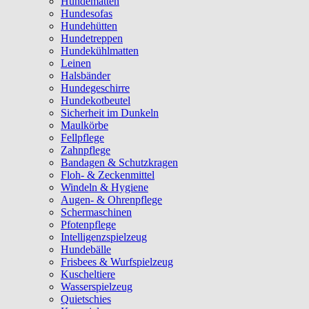
Hundematten
Hundesofas
Hundehütten
Hundetreppen
Hundekühlmatten
Leinen
Halsbänder
Hundegeschirre
Hundekotbeutel
Sicherheit im Dunkeln
Maulkörbe
Fellpflege
Zahnpflege
Bandagen & Schutzkragen
Floh- & Zeckenmittel
Windeln & Hygiene
Augen- & Ohrenpflege
Schermaschinen
Pfotenpflege
Intelligenzspielzeug
Hundebälle
Frisbees & Wurfspielzeug
Kuscheltiere
Wasserspielzeug
Quietschies