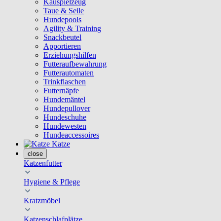
Kauspielzeug
Taue & Seile
Hundepools
Agility & Training
Snackbeutel
Apportieren
Erziehungshilfen
Futteraufbewahrung
Futterautomaten
Trinkflaschen
Futternäpfe
Hundemäntel
Hundepullover
Hundeschuhe
Hundewesten
Hundeaccessoires
Katze
close
Katzenfutter
Hygiene & Pflege
Kratzmöbel
Katzenschlafplätze