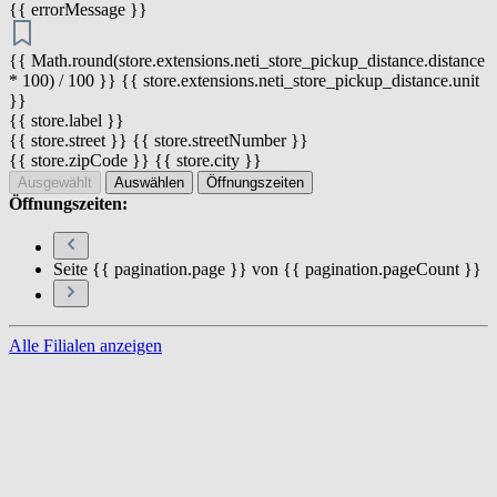
{{ errorMessage }}
{{ Math.round(store.extensions.neti_store_pickup_distance.distance
* 100) / 100 }} {{ store.extensions.neti_store_pickup_distance.unit
}}
{{ store.label }}
{{ store.street }} {{ store.streetNumber }}
{{ store.zipCode }} {{ store.city }}
Ausgewählt
Auswählen
Öffnungszeiten
Öffnungszeiten:
Seite {{ pagination.page }} von {{ pagination.pageCount }}
Alle Filialen anzeigen