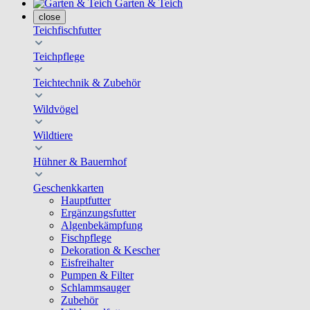
Garten & Teich
close
Teichfischfutter
Teichpflege
Teichtechnik & Zubehör
Wildvögel
Wildtiere
Hühner & Bauernhof
Geschenkkarten
Hauptfutter
Ergänzungsfutter
Algenbekämpfung
Fischpflege
Dekoration & Kescher
Eisfreihalter
Pumpen & Filter
Schlammsauger
Zubehör