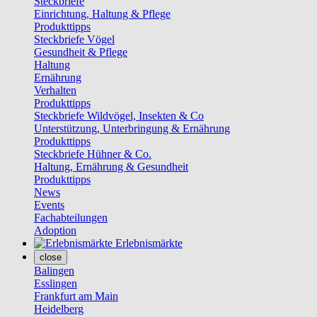
Steckbriefe
Einrichtung, Haltung & Pflege
Produkttipps
Steckbriefe Vögel
Gesundheit & Pflege
Haltung
Ernährung
Verhalten
Produkttipps
Steckbriefe Wildvögel, Insekten & Co
Unterstützung, Unterbringung & Ernährung
Produkttipps
Steckbriefe Hühner & Co.
Haltung, Ernährung & Gesundheit
Produkttipps
News
Events
Fachabteilungen
Adoption
Erlebnismärkte
close
Balingen
Esslingen
Frankfurt am Main
Heidelberg