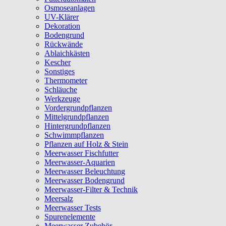
Osmoseanlagen
UV-Klärer
Dekoration
Bodengrund
Rückwände
Ablaichkästen
Kescher
Sonstiges
Thermometer
Schläuche
Werkzeuge
Vordergrundpflanzen
Mittelgrundpflanzen
Hintergrundpflanzen
Schwimmpflanzen
Pflanzen auf Holz & Stein
Meerwasser Fischfutter
Meerwasser-Aquarien
Meerwasser Beleuchtung
Meerwasser Bodengrund
Meerwasser-Filter & Technik
Meersalz
Meerwasser Tests
Spurenelemente
Meerwasser Zubehör