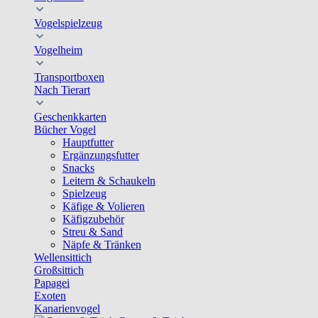
Vogelspielzeug
Vogelheim
Transportboxen
Nach Tierart
Geschenkkarten
Bücher Vogel
Hauptfutter
Ergänzungsfutter
Snacks
Leitern & Schaukeln
Spielzeug
Käfige & Volieren
Käfigzubehör
Streu & Sand
Näpfe & Tränken
Wellensittich
Großsittich
Papagei
Exoten
Kanarienvogel