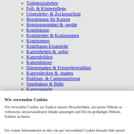
Toilettenzubehör
Fell- & Körperpflege
Ungeziefer- & Zeckenschutz
Beruhigung für Katzen
Reinigungsmittel & -geräte
Kratzbäume
Kratzbretter & Kratzpappen
Kratztonnen
Kratzbaum-Ersatzteile
Katzenbetten & -sofas
Katzenhöhlen
Katzenhäuser
Hängematten & Fensterliegeplätze
Katzendecken & -matten
Baldrian- & Catnipspielzeug
Spielmäuse & Bälle
Katzenangeln
Intelligenzspielzeug
Wir verwenden Cookies
Laserpointer & Elektrospielzeug
Katzentunnel
Wir verwenden Cookies zur Analyse unserer Besucherdaten, um unsere Website zu
Clicker & Target Sticks für Katzen
verbessern, um personalisierte Inhalte anzuzeigen und Dir ein großartiges Website-
Weiteres Katzenspielzeug
Erlebnis zu bieten.
Transportboxen
Halsbänder
Für weitere Informationen zu den von uns verwendeten Cookies besuche bitte unsere
Tragetaschen