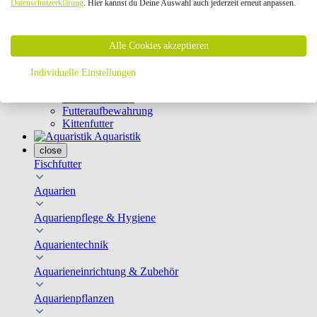
Datenschutzerklärung
. Hier kannst du Deine Auswahl auch jederzeit erneut anpassen.
Geschirre & Leinen
Katzenklappen
Schutznetze
Alle Cookies akzeptieren
Kippfensterschutz
Katzenkameras
Futternäpfe
Individuelle Einstellungen
Trinkbrunnen
Futterautomaten
Futteraufbewahrung
Kittenfutter
Aquaristik
close
Fischfutter
Aquarien
Aquarienpflege & Hygiene
Aquarientechnik
Aquarieneinrichtung & Zubehör
Aquarienpflanzen