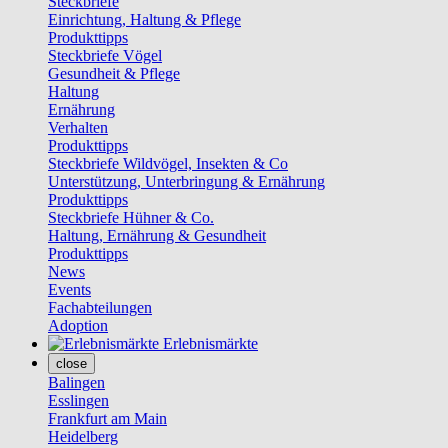
Steckbriefe
Einrichtung, Haltung & Pflege
Produkttipps
Steckbriefe Vögel
Gesundheit & Pflege
Haltung
Ernährung
Verhalten
Produkttipps
Steckbriefe Wildvögel, Insekten & Co
Unterstützung, Unterbringung & Ernährung
Produkttipps
Steckbriefe Hühner & Co.
Haltung, Ernährung & Gesundheit
Produkttipps
News
Events
Fachabteilungen
Adoption
Erlebnismärkte
close
Balingen
Esslingen
Frankfurt am Main
Heidelberg