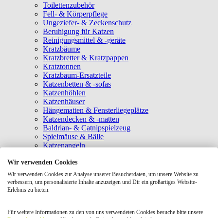
Toilettenzubehör
Fell- & Körperpflege
Ungeziefer- & Zeckenschutz
Beruhigung für Katzen
Reinigungsmittel & -geräte
Kratzbäume
Kratzbretter & Kratzpappen
Kratztonnen
Kratzbaum-Ersatzteile
Katzenbetten & -sofas
Katzenhöhlen
Katzenhäuser
Hängematten & Fensterliegeplätze
Katzendecken & -matten
Baldrian- & Catnipspielzeug
Spielmäuse & Bälle
Katzenangeln
Intelligenzspielzeug
Wir verwenden Cookies
Laserpointer & Elektrospielzeug
Katzentunnel
Wir verwenden Cookies zur Analyse unserer Besucherdaten, um unsere Website zu
Clicker & Target Sticks für Katzen
verbessern, um personalisierte Inhalte anzuzeigen und Dir ein großartiges Website-
Weiteres Katzenspielzeug
Erlebnis zu bieten.
Transportboxen
Halsbänder
Für weitere Informationen zu den von uns verwendeten Cookies besuche bitte unsere
Tragetaschen