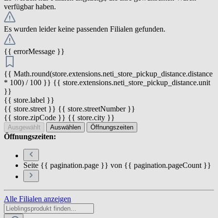
verfügbar haben.
Es wurden leider keine passenden Filialen gefunden.
{{ errorMessage }}
{{ Math.round(store.extensions.neti_store_pickup_distance.distance
* 100) / 100 }} {{ store.extensions.neti_store_pickup_distance.unit
}}
{{ store.label }}
{{ store.street }} {{ store.streetNumber }}
{{ store.zipCode }} {{ store.city }}
Ausgewählt
Auswählen
Öffnungszeiten
Öffnungszeiten:
Seite {{ pagination.page }} von {{ pagination.pageCount }}
Alle Filialen anzeigen