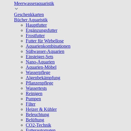
Meerwasseraquaristik
Geschenkkarten
Bücher Aquaristik
Hauptfutter
Ergänzungsfutter
Frostfutter
Futter für Wirbellose
Aquarienkombinationen
Süßwasser-Aquarien
Einsteiger-Sets
Nano-Aquarien
Aquarien-Möbel
Wasserpflege
Algenbekämpfung
Pflanzenpflege
Wassertests
Reinigen
Pumpen
Filter
Heizer & Kühler
Beleuchtung
Belüftung
CO2-Technik
Futterautomaten