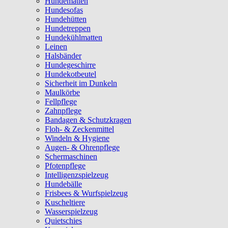
Hundematten
Hundesofas
Hundehütten
Hundetreppen
Hundekühlmatten
Leinen
Halsbänder
Hundegeschirre
Hundekotbeutel
Sicherheit im Dunkeln
Maulkörbe
Fellpflege
Zahnpflege
Bandagen & Schutzkragen
Floh- & Zeckenmittel
Windeln & Hygiene
Augen- & Ohrenpflege
Schermaschinen
Pfotenpflege
Intelligenzspielzeug
Hundebälle
Frisbees & Wurfspielzeug
Kuscheltiere
Wasserspielzeug
Quietschies