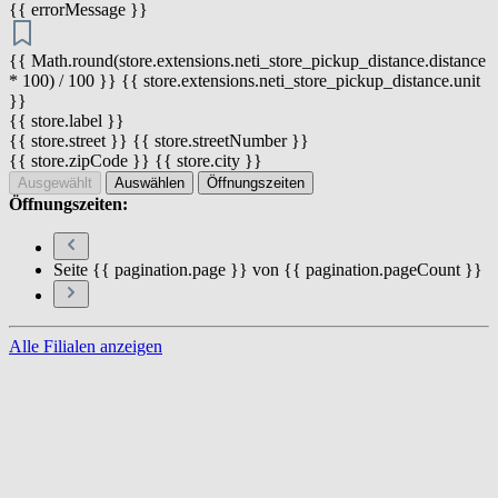
{{ errorMessage }}
{{ Math.round(store.extensions.neti_store_pickup_distance.distance
* 100) / 100 }} {{ store.extensions.neti_store_pickup_distance.unit
}}
{{ store.label }}
{{ store.street }} {{ store.streetNumber }}
{{ store.zipCode }} {{ store.city }}
Ausgewählt
Auswählen
Öffnungszeiten
Öffnungszeiten:
Seite {{ pagination.page }} von {{ pagination.pageCount }}
Alle Filialen anzeigen