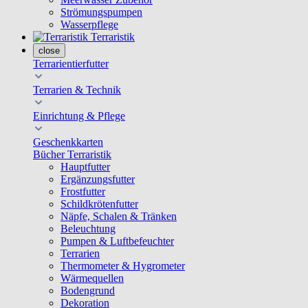
Strömungspumpen
Wasserpflege
Terraristik
close
Terrarientierfutter
Terrarien & Technik
Einrichtung & Pflege
Geschenkkarten
Bücher Terraristik
Hauptfutter
Ergänzungsfutter
Frostfutter
Schildkrötenfutter
Näpfe, Schalen & Tränken
Beleuchtung
Pumpen & Luftbefeuchter
Terrarien
Thermometer & Hygrometer
Wärmequellen
Bodengrund
Dekoration