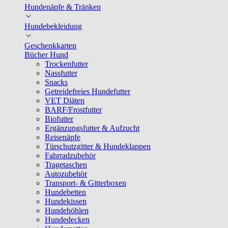
Hundenäpfe & Tränken
Hundebekleidung
Geschenkkarten
Bücher Hund
Trockenfutter
Nassfutter
Snacks
Getreidefreies Hundefutter
VET Diäten
BARF/Frostfutter
Biofutter
Ergänzungsfutter & Aufzucht
Reisenäpfe
Türschutzgitter & Hundeklappen
Fahrradzubehör
Tragetaschen
Autozubehör
Transport- & Gitterboxen
Hundebetten
Hundekissen
Hundehöhlen
Hundedecken