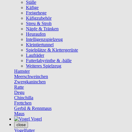
Ställe
Käfige
Freigehege
Käfigzubehör
Streu & Stroh
Näpfe & Tränken
Heuraufen
Intelligenzspielzeug
Kleintiertunnel
Spielplätze & Klettergerüste
Laufräder
Futterlabyrinthe & -bälle
Weiteres Spielzeug
Hamster
Meerschweinchen
Zwergkaninchen
Ratte
Degu
Chinchilla
Frettchen
Gerbil & Rennmaus
Maus
Vogel
close
Vogelfutter