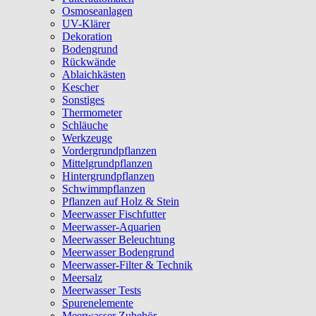
Osmoseanlagen
UV-Klärer
Dekoration
Bodengrund
Rückwände
Ablaichkästen
Kescher
Sonstiges
Thermometer
Schläuche
Werkzeuge
Vordergrundpflanzen
Mittelgrundpflanzen
Hintergrundpflanzen
Schwimmpflanzen
Pflanzen auf Holz & Stein
Meerwasser Fischfutter
Meerwasser-Aquarien
Meerwasser Beleuchtung
Meerwasser Bodengrund
Meerwasser-Filter & Technik
Meersalz
Meerwasser Tests
Spurenelemente
Meerwasser Zubehör