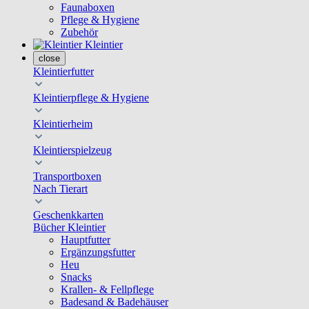
Faunaboxen
Pflege & Hygiene
Zubehör
Kleintier
close
Kleintierfutter
Kleintierpflege & Hygiene
Kleintierheim
Kleintierspielzeug
Transportboxen
Nach Tierart
Geschenkkarten
Bücher Kleintier
Hauptfutter
Ergänzungsfutter
Heu
Snacks
Krallen- & Fellpflege
Badesand & Badehäuser