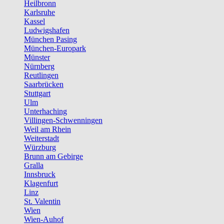
Heilbronn
Karlsruhe
Kassel
Ludwigshafen
München Pasing
München-Europark
Münster
Nürnberg
Reutlingen
Saarbrücken
Stuttgart
Ulm
Unterhaching
Villingen-Schwenningen
Weil am Rhein
Weiterstadt
Würzburg
Brunn am Gebirge
Gralla
Innsbruck
Klagenfurt
Linz
St. Valentin
Wien
Wien-Auhof