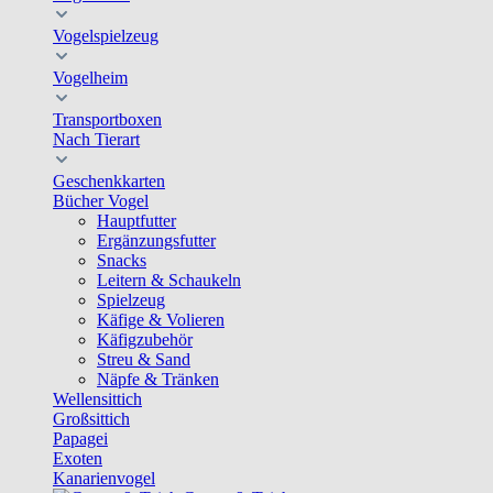
Vogelspielzeug
Vogelheim
Transportboxen
Nach Tierart
Geschenkkarten
Bücher Vogel
Hauptfutter
Ergänzungsfutter
Snacks
Leitern & Schaukeln
Spielzeug
Käfige & Volieren
Käfigzubehör
Streu & Sand
Näpfe & Tränken
Wellensittich
Großsittich
Papagei
Exoten
Kanarienvogel