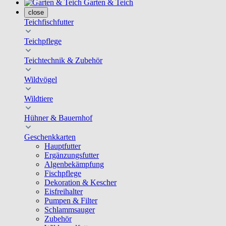
Garten & Teich
close
Teichfischfutter
Teichpflege
Teichtechnik & Zubehör
Wildvögel
Wildtiere
Hühner & Bauernhof
Geschenkkarten
Hauptfutter
Ergänzungsfutter
Algenbekämpfung
Fischpflege
Dekoration & Kescher
Eisfreihalter
Pumpen & Filter
Schlammsauger
Zubehör