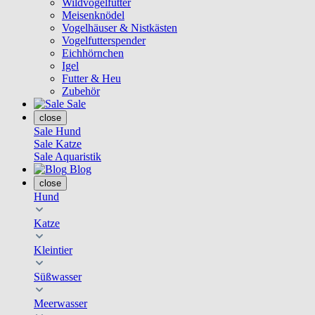
Wildvogelfutter
Meisenknödel
Vogelhäuser & Nistkästen
Vogelfutterspender
Eichhörnchen
Igel
Futter & Heu
Zubehör
Sale
close
Sale Hund
Sale Katze
Sale Aquaristik
Blog
close
Hund
Katze
Kleintier
Süßwasser
Meerwasser