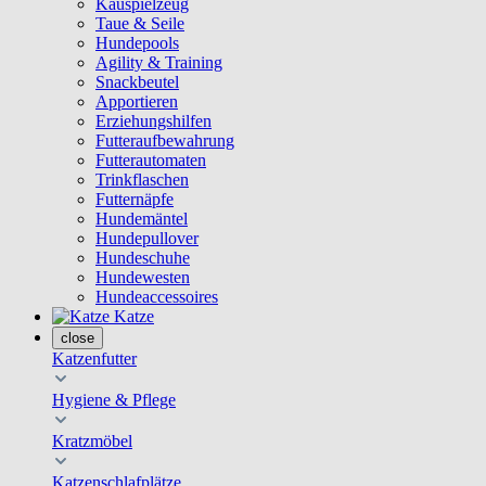
Kauspielzeug
Taue & Seile
Hundepools
Agility & Training
Snackbeutel
Apportieren
Erziehungshilfen
Futteraufbewahrung
Futterautomaten
Trinkflaschen
Futternäpfe
Hundemäntel
Hundepullover
Hundeschuhe
Hundewesten
Hundeaccessoires
Katze
close
Katzenfutter
Hygiene & Pflege
Kratzmöbel
Katzenschlafplätze