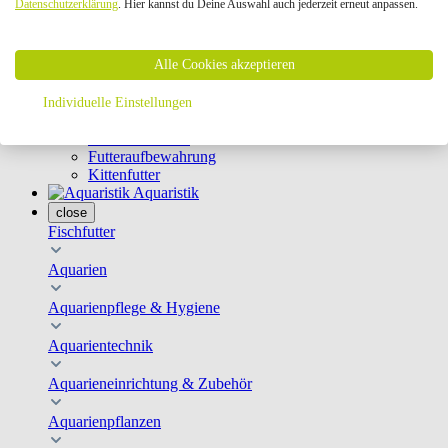
Datenschutzerklärung
. Hier kannst du Deine Auswahl auch jederzeit erneut anpassen.
Geschirre & Leinen
Katzenklappen
Schutznetze
Alle Cookies akzeptieren
Kippfensterschutz
Katzenkameras
Futternäpfe
Individuelle Einstellungen
Trinkbrunnen
Futterautomaten
Futteraufbewahrung
Kittenfutter
Aquaristik
close
Fischfutter
Aquarien
Aquarienpflege & Hygiene
Aquarientechnik
Aquarieneinrichtung & Zubehör
Aquarienpflanzen