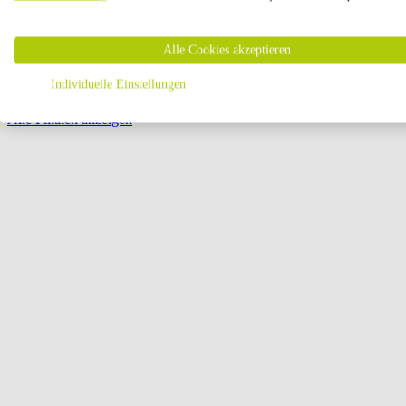
Öffnungszeiten:
Alle Cookies akzeptieren
Seite {{ pagination.page }} von {{ pagination.pageCount }}
Individuelle Einstellungen
Alle Filialen anzeigen