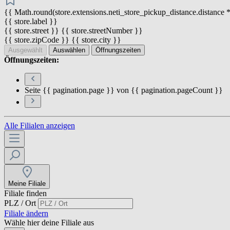
{{ Math.round(store.extensions.neti_store_pickup_distance.distance *
{{ store.label }}
{{ store.street }} {{ store.streetNumber }}
{{ store.zipCode }} {{ store.city }}
Ausgewählt
Auswählen
Öffnungszeiten
Öffnungszeiten:
Seite {{ pagination.page }} von {{ pagination.pageCount }}
Alle Filialen anzeigen
Meine Filiale
Filiale finden
PLZ / Ort
Filiale ändern
Wähle hier deine Filiale aus