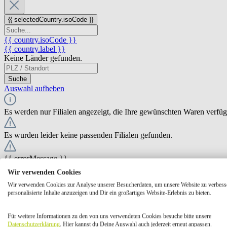
{{ selectedCountry.isoCode }}
{{ country.isoCode }}
{{ country.label }}
Keine Länder gefunden.
Suche
Auswahl aufheben
Es werden nur Filialen angezeigt, die Ihre gewünschten Waren verfü
Es wurden leider keine passenden Filialen gefunden.
{{ errorMessage }}
Wir verwenden Cookies
{{ Math.round(store.extensions.neti_store_pickup_distance.distance *
Wir verwenden Cookies zur Analyse unserer Besucherdaten, um unsere Website zu verbess
{{ store.label }}
personalisierte Inhalte anzuzeigen und Dir ein großartiges Website-Erlebnis zu bieten.
{{ store.street }} {{ store.streetNumber }}
{{ store.zipCode }} {{ store.city }}
Für weitere Informationen zu den von uns verwendeten Cookies besuche bitte unsere
Ausgewählt
Auswählen
Öffnungszeiten
Datenschutzerklärung
. Hier kannst du Deine Auswahl auch jederzeit erneut anpassen.