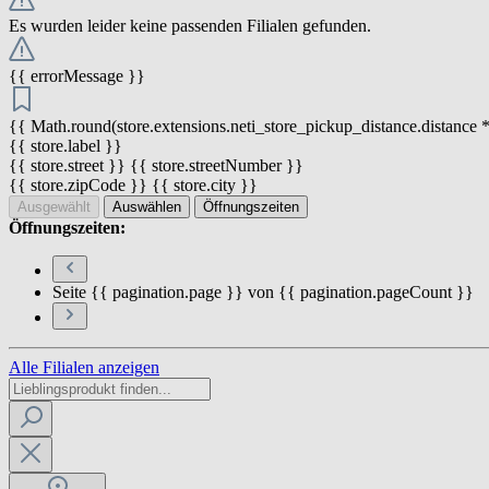
Es wurden leider keine passenden Filialen gefunden.
{{ errorMessage }}
{{ Math.round(store.extensions.neti_store_pickup_distance.distance *
{{ store.label }}
{{ store.street }} {{ store.streetNumber }}
{{ store.zipCode }} {{ store.city }}
Ausgewählt
Auswählen
Öffnungszeiten
Öffnungszeiten:
Seite {{ pagination.page }} von {{ pagination.pageCount }}
Alle Filialen anzeigen