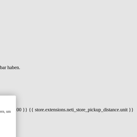
gbar haben.
 100) / 100 }} {{ store.extensions.neti_store_pickup_distance.unit }}
ern, um